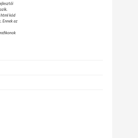
jlesztői
ozik.
 html kód
k. Ennek az
grafikonok