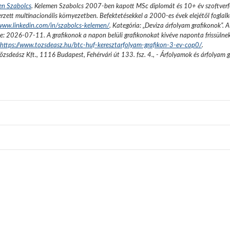
en Szabolcs
.
Kelemen Szabolcs 2007-ben kapott MSc diplomát és 10+ év szoftverfe
rzett multinacionális környezetben. Befektetésekkel a 2000-es évek elejétől foglalk
/www.linkedin.com/in/szabolcs-kelemen/
. Kategória: „
Deviza árfolyam grafikonok
”.
A
se:
2026-07-11
. A grafikonok a napon belüli grafikonokat kivéve naponta frissülne
https://www.tozsdeasz.hu/btc-huf-keresztarfolyam-grafikon-3-ev-cop0/
.
őzsdeász Kft.
,
1116 Budapest, Fehérvári út 133. fsz. 4.
,
- Árfolyamok és árfolyam 