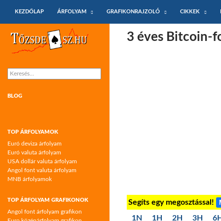
KILÉPÉS A TARTALOMBA
Keresés
KEZDŐLAP
ÁRFOLYAM
GRAFIKONRAJZOLÓ
CIKKEK
Tőzsdeász.hu – árfolyamok és árfolyam
3 éves Bitcoin-
grafikonok
Keresés:
BLOG
TOP ÁRFOLYAMOK
Euró deviza árfolyam
Euró valuta árfolyam
USA dollár valuta árfolyam
Angol font valuta árfolyam
MNB árfolyamok
TOP ÁRFOLYAM GRAFIKONOK
Segíts egy megosztással!
Angol font árfolyam grafikon
1N
1H
2H
3H
6
Euro középárfolyam grafikon