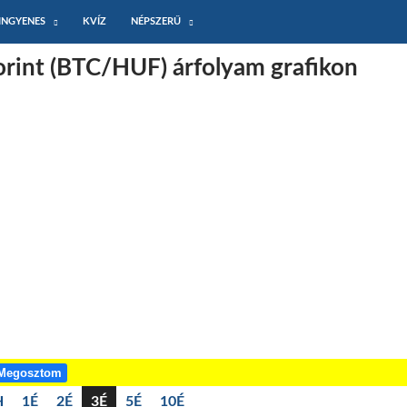
INGYENES
KVÍZ
NÉPSZERŰ
forint (BTC/HUF) árfolyam grafikon
Megosztom
H
1É
2É
3É
5É
10É