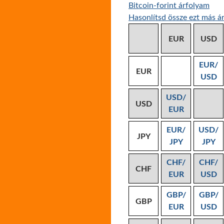
Bitcoin-forint árfolyam
Hasonlítsd össze ezt más ár
EUR
USD
EUR/
EUR
USD
USD/
USD
EUR
EUR/
USD/
JPY
JPY
JPY
CHF/
CHF/
CHF
EUR
USD
GBP/
GBP/
GBP
EUR
USD