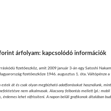
forint árfolyam: kapcsolódó információk
orráskódú fizetőeszköz, amit 2009 január 3-án egy Satoshi Nakam
gyarország fizetőeszköze 1946. augusztus 1. óta. Váltópénze a fil
n estek át és csak olyan megbízható adatforrásokat használunk, min
 befektetésre nem alkalmasak. Alacsony felbontás mellett (pl.: mobil
k, érdemes lehet ráfrissíteni. A napon belüli grafikonok általában b