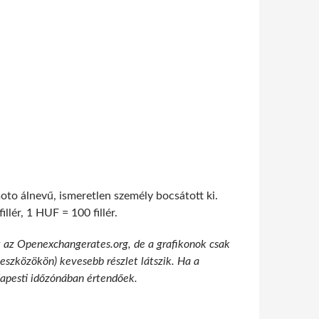
oto álnevű, ismeretlen személy bocsátott ki.
lér, 1 HUF = 100 fillér.
t az Openexchangerates.org, de a grafikonok csak
 eszközökön) kevesebb részlet látszik. Ha a
udapesti időzónában értendőek.