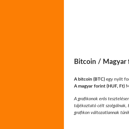
Bitcoin / Magyar 
A bitcoin (BTC)
egy nyilt f
A magyar forint (HUF, Ft)
Ma
A grafikonok erős tesztelése
tájékoztató célt szolgálnak,
grafikon változatlannak tűni