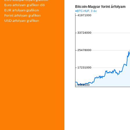
Euro árfolyam grafikon élő
EUR árfolyam grafikon
Forint árfolyam grafikon
USD árfolyam grafikon