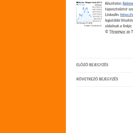
Készítette:
Kelem
tapasztalatot sze
LinkedIn:
https:/
legutóbbi frissíté
oldalnak a linkje:
©
T
Bejegyzés
ELŐZŐ BEJEGYZÉS
navigáció
KÖVETKEZŐ BEJEGYZÉS