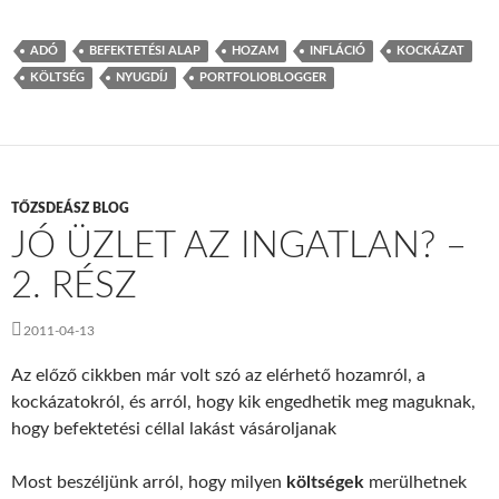
ADÓ
BEFEKTETÉSI ALAP
HOZAM
INFLÁCIÓ
KOCKÁZAT
KÖLTSÉG
NYUGDÍJ
PORTFOLIOBLOGGER
TŐZSDEÁSZ BLOG
JÓ ÜZLET AZ INGATLAN? –
2. RÉSZ
2011-04-13
Az előző cikkben már volt szó az elérhető hozamról, a
kockázatokról, és arról, hogy kik engedhetik meg maguknak,
hogy befektetési céllal lakást vásároljanak
Most beszéljünk arról, hogy milyen
költségek
merülhetnek