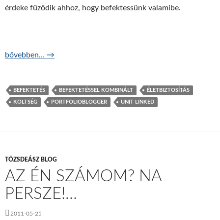
érdeke fűződik ahhoz, hogy befektessünk valamibe.
Kik keresnek a unit linked életbiztosításon?
bővebben…
→
BEFEKTETÉS
BEFEKTETÉSSEL KOMBINÁLT
ÉLETBIZTOSÍTÁS
KÖLTSÉG
PORTFOLIOBLOGGER
UNIT LINKED
TŐZSDEÁSZ BLOG
AZ ÉN SZÁMOM? NA
PERSZE!…
2011-05-25