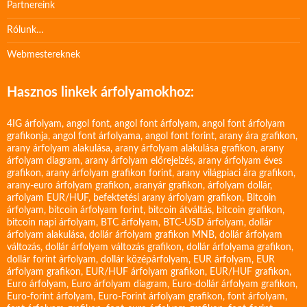
Partnereink
Rólunk…
Webmestereknek
Hasznos linkek árfolyamokhoz:
4IG árfolyam
,
angol font
,
angol font árfolyam
,
angol font árfolyam
grafikonja
,
angol font árfolyama
,
angol font forint
,
arany ára grafikon
,
arany árfolyam alakulása
,
arany árfolyam alakulása grafikon
,
arany
árfolyam diagram
,
arany árfolyam előrejelzés
,
arany árfolyam éves
grafikon
,
arany árfolyam grafikon forint
,
arany világpiaci ára grafikon
,
arany-euro árfolyam grafikon
,
aranyár grafikon
,
árfolyam dollár
,
arfolyam EUR/HUF
,
befektetési arany árfolyam grafikon
,
Bitcoin
árfolyam
,
bitcoin árfolyam forint
,
bitcoin átváltás
,
bitcoin grafikon
,
bitcoin napi árfolyam
,
BTC árfolyam
,
BTC-USD árfolyam
,
dollár
árfolyam alakulása
,
dollár árfolyam grafikon MNB
,
dollár árfolyam
változás
,
dollár árfolyam változás grafikon
,
dollár árfolyama grafikon
,
dollár forint árfolyam
,
dollár középárfolyam
,
EUR árfolyam
,
EUR
árfolyam grafikon
,
EUR/HUF árfolyam grafikon
,
EUR/HUF grafikon
,
Euro árfolyam
,
Euro árfolyam diagram
,
Euro-dollár árfolyam grafikon
,
Euro-forint árfolyam
,
Euro-Forint árfolyam grafikon
,
font árfolyam
,