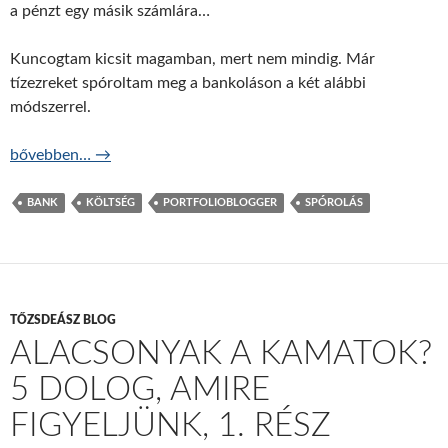
a pénzt egy másik számlára…
Kuncogtam kicsit magamban, mert nem mindig. Már
tízezreket spóroltam meg a bankoláson a két alábbi
módszerrel.
Ingyen mozgatni a pénzt? Néha lehet!
bővebben…
→
BANK
KÖLTSÉG
PORTFOLIOBLOGGER
SPÓROLÁS
TŐZSDEÁSZ BLOG
ALACSONYAK A KAMATOK?
5 DOLOG, AMIRE
FIGYELJÜNK, 1. RÉSZ