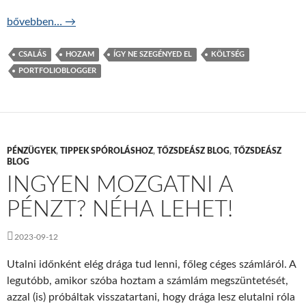
Kezdők csak a halállal nyerhetnek? – ÍNSZE S2E3
bővebben…
→
CSALÁS
HOZAM
ÍGY NE SZEGÉNYED EL
KÖLTSÉG
PORTFOLIOBLOGGER
PÉNZÜGYEK
,
TIPPEK SPÓROLÁSHOZ
,
TŐZSDEÁSZ BLOG
,
TŐZSDEÁSZ
BLOG
INGYEN MOZGATNI A
PÉNZT? NÉHA LEHET!
2023-09-12
Utalni időnként elég drága tud lenni, főleg céges számláról. A
legutóbb, amikor szóba hoztam a számlám megszüntetését,
azzal (is) próbáltak visszatartani, hogy drága lesz elutalni róla