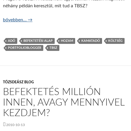
néhány példán keresztül, mit tud a TBSZ?
Mennyire éri meg a TBSZ?
bővebben…
→
ADÓ
BEFEKTETÉSI ALAP
HOZAM
KAMATADÓ
KÖLTSÉG
PORTFOLIOBLOGGER
TBSZ
TŐZSDEÁSZ BLOG
BEFEKTETÉS MILLIÓN
INNEN, AVAGY MENNYIVEL
KEZDJEM?
2010-10-13