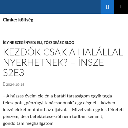
Keresés
KILÉPÉS
ELSŐDL
A
Címke: költség
MENÜ
TARTALOMBA
ÍGY NE SZEGÉNYEDJ EL!
,
TŐZSDEÁSZ BLOG
KEZDŐK CSAK A HALÁLLAL
NYERHETNEK? – ÍNSZE
S2E3
2024-10-16
– A húszas éveim elején a baráti társaságom egyik tagja
felcsapott „pénzügyi tanácsadónak” egy cégnél – közben
idézőjeleket mutatott az ujjaival. – Mivel volt egy kis félretett
pénzem, de a befektetésekről nem tudtam semmit,
gondoltam meghallgatom.