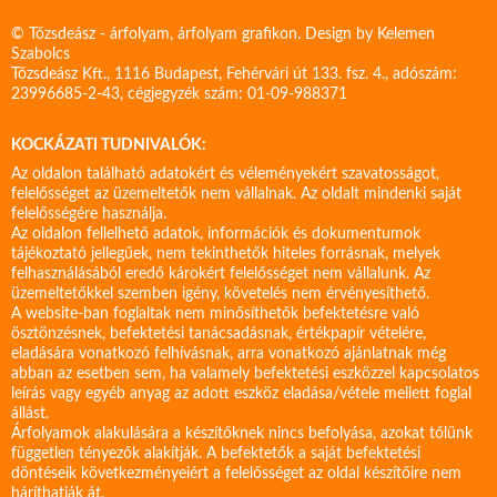
© Tőzsdeász - árfolyam, árfolyam grafikon. Design by
Kelemen
Szabolcs
Tőzsdeász Kft., 1116 Budapest, Fehérvári út 133. fsz. 4., adószám:
23996685-2-43, cégjegyzék szám: 01-09-988371
KOCKÁZATI TUDNIVALÓK:
Az oldalon található adatokért és véleményekért szavatosságot,
felelősséget az üzemeltetők nem vállalnak. Az oldalt mindenki saját
felelősségére használja.
Az oldalon fellelhető adatok, információk és dokumentumok
tájékoztató jellegűek, nem tekinthetők hiteles forrásnak, melyek
felhasználásából eredő károkért felelősséget nem vállalunk. Az
üzemeltetőkkel szemben igény, követelés nem érvényesíthető.
A website-ban foglaltak nem minősíthetők befektetésre való
ösztönzésnek, befektetési tanácsadásnak, értékpapír vételére,
eladására vonatkozó felhívásnak, arra vonatkozó ajánlatnak még
abban az esetben sem, ha valamely befektetési eszközzel kapcsolatos
leírás vagy egyéb anyag az adott eszköz eladása/vétele mellett foglal
állást.
Árfolyamok alakulására a készítőknek nincs befolyása, azokat tőlünk
független tényezők alakítják. A befektetők a saját befektetési
döntéseik következményeiért a felelősséget az oldal készítőire nem
háríthatják át.