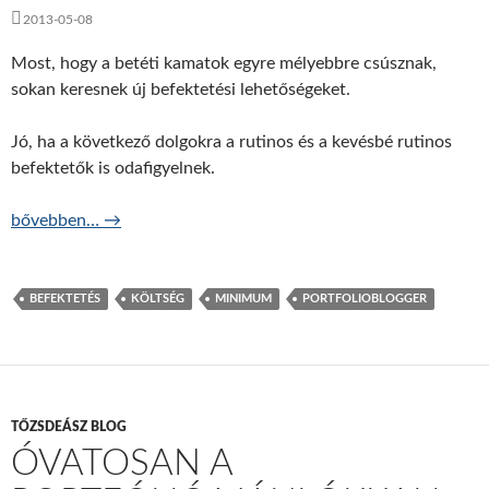
2013-05-08
Most, hogy a betéti kamatok egyre mélyebbre csúsznak,
sokan keresnek új befektetési lehetőségeket.
Jó, ha a következő dolgokra a rutinos és a kevésbé rutinos
befektetők is odafigyelnek.
Alacsonyak a kamatok? 5 dolog, amire figyeljünk, 1. rész
bővebben…
→
BEFEKTETÉS
KÖLTSÉG
MINIMUM
PORTFOLIOBLOGGER
TŐZSDEÁSZ BLOG
ÓVATOSAN A