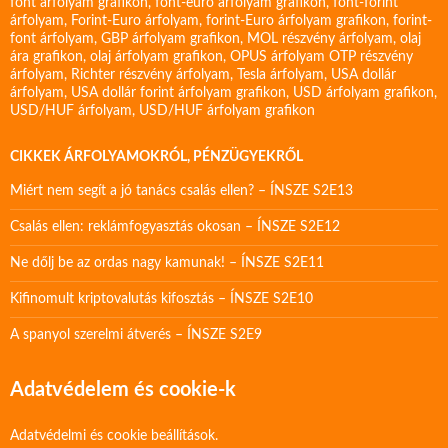
font árfolyam grafikon
,
font-euro árfolyam grafikon
,
font-forint
árfolyam
,
Forint-Euro árfolyam
,
forint-Euro árfolyam grafikon
,
forint-
font árfolyam
,
GBP árfolyam grafikon
,
MOL részvény árfolyam
,
olaj
ára grafikon
,
olaj árfolyam grafikon
,
OPUS árfolyam
OTP részvény
árfolyam
,
Richter részvény árfolyam
,
Tesla árfolyam
,
USA dollár
árfolyam
,
USA dollár forint árfolyam grafikon
,
USD árfolyam grafikon
,
USD/HUF árfolyam
,
USD/HUF árfolyam grafikon
CIKKEK ÁRFOLYAMOKRÓL, PÉNZÜGYEKRŐL
Miért nem segít a jó tanács csalás ellen? – ÍNSZE S2E13
Csalás ellen: reklámfogyasztás okosan – ÍNSZE S2E12
Ne dőlj be az ordas nagy kamunak! – ÍNSZE S2E11
Kifinomult kriptovalutás kifosztás – ÍNSZE S2E10
A spanyol szerelmi átverés – ÍNSZE S2E9
Adatvédelem és cookie-k
Adatvédelmi és cookie beállítások.