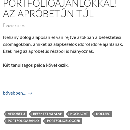
PORTFÓLIÓAJÁNLÓKKAL! –
AZ APRÓBETŰN TÚL
2012-04-04
Néhány dolog alaposan el van rejtve azokban a befektetési
csomagokban, amiket az alapkezelők időről időre ajánlanak.
Ezek még az apróbetűs részből is hiányoznak.
Két tanulságos példa következik.
Óvatosan a portfólióajánlókkal! – az apróbetűn túl
bővebben…
→
APRÓBETŰ
BEFEKTETÉSI ALAP
KOCKÁZAT
KÖLTSÉG
PORTFÓLIÓAJÁNLÓ
PORTFOLIOBLOGGER