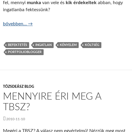
fel, mennyi
munka
van vele és
kik érdekeltek
abban, hogy
ingatlanba fektessünk?
Jó üzlet az ingatlan? – 2. rész
bővebben…
→
BEFEKTETÉS
INGATLAN
KÉNYELEM
KÖLTSÉG
PORTFOLIOBLOGGER
TŐZSDEÁSZ BLOG
MENNYIRE ÉRI MEG A
TBSZ?
2010-11-10
Megéri a TBSZ? A válasz nem egyértelmű! Nézzük meg most