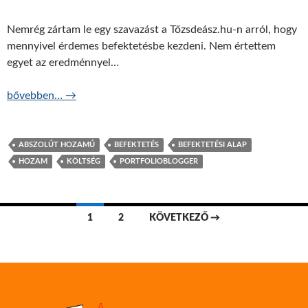
Nemrég zártam le egy szavazást a Tőzsdeász.hu-n arról, hogy
mennyivel érdemes befektetésbe kezdeni. Nem értettem
egyet az eredménnyel…
Befektetés millión innen, avagy mennyivel kezdjem?
bővebben…
→
ABSZOLÚT HOZAMÚ
BEFEKTETÉS
BEFEKTETÉSI ALAP
HOZAM
KÖLTSÉG
PORTFOLIOBLOGGER
Bejegyzések
1
2
KÖVETKEZŐ →
navigációja