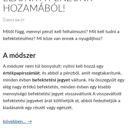
HOZAMÁBÓL!
2011-04-27
Mitől függ, mennyi pénzt kell felhalmozni? Mit kell tudni a
befektetéséhez? Mi köze van ennek a nyugdíjhoz?
A módszer
A módszer nem túl bonyolult: nyitni kell hozzá egy
értékpapírszámlát
, és abból a pénzből, amit megtakarítunk,
minden évben
befektetési jegyet
váltunk. Ha összegyűlt egy
elég nagy értékű befektetés, minden évben egy kisebb
mennyiségű befektetési jegyet visszaváltunk A visszaváltott
befektetési jegyeket árát költhetjük el, abból fedezhetjük a
kiadásaink egy részét vagy egészét.
Éljünk a pénzünk hozamából!
bővebben…
→