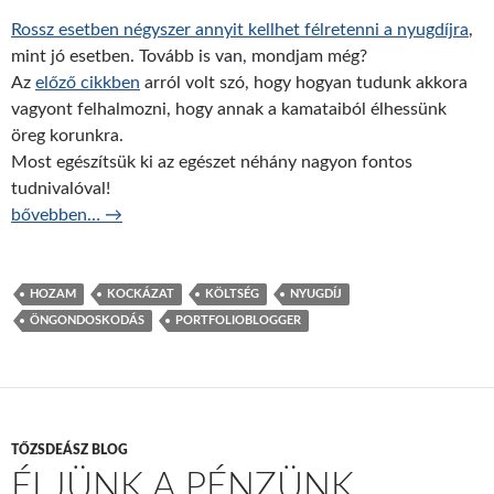
Rossz esetben négyszer annyit kellhet félretenni a nyugdíjra
,
mint jó esetben. Tovább is van, mondjam még?
Az
előző cikkben
arról volt szó, hogy hogyan tudunk akkora
vagyont felhalmozni, hogy annak a kamataiból élhessünk
öreg korunkra.
Most egészítsük ki az egészet néhány nagyon fontos
tudnivalóval!
Az én számom? Na persze!…
bővebben…
→
HOZAM
KOCKÁZAT
KÖLTSÉG
NYUGDÍJ
ÖNGONDOSKODÁS
PORTFOLIOBLOGGER
TŐZSDEÁSZ BLOG
ÉLJÜNK A PÉNZÜNK