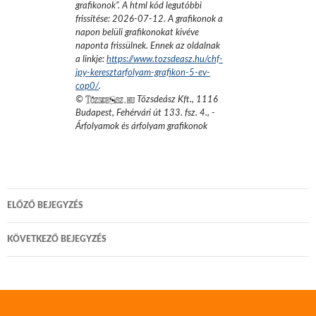
grafikonok
”.
A html kód legutóbbi
frissítése:
2026-07-12
. A grafikonok a
napon belüli grafikonokat kivéve
naponta frissülnek. Ennek az oldalnak
a linkje:
https://www.tozsdeasz.hu/chf-
jpy-keresztarfolyam-grafikon-5-ev-
cop0/
.
©
Tőzsdeász Kft.
,
1116
Budapest, Fehérvári út 133. fsz. 4.
,
-
Árfolyamok és árfolyam grafikonok
Bejegyzés
ELŐZŐ BEJEGYZÉS
navigáció
KÖVETKEZŐ BEJEGYZÉS