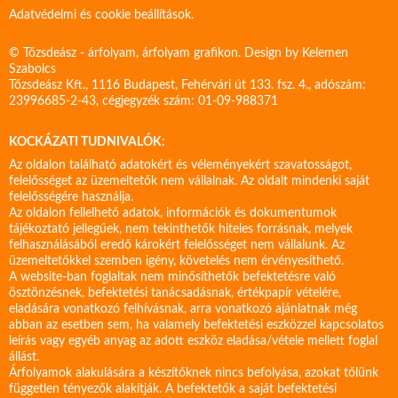
Adatvédelmi és cookie beállítások.
© Tőzsdeász - árfolyam, árfolyam grafikon. Design by
Kelemen
Szabolcs
Tőzsdeász Kft., 1116 Budapest, Fehérvári út 133. fsz. 4., adószám:
23996685-2-43, cégjegyzék szám: 01-09-988371
KOCKÁZATI TUDNIVALÓK:
Az oldalon található adatokért és véleményekért szavatosságot,
felelősséget az üzemeltetők nem vállalnak. Az oldalt mindenki saját
felelősségére használja.
Az oldalon fellelhető adatok, információk és dokumentumok
tájékoztató jellegűek, nem tekinthetők hiteles forrásnak, melyek
felhasználásából eredő károkért felelősséget nem vállalunk. Az
üzemeltetőkkel szemben igény, követelés nem érvényesíthető.
A website-ban foglaltak nem minősíthetők befektetésre való
ösztönzésnek, befektetési tanácsadásnak, értékpapír vételére,
eladására vonatkozó felhívásnak, arra vonatkozó ajánlatnak még
abban az esetben sem, ha valamely befektetési eszközzel kapcsolatos
leírás vagy egyéb anyag az adott eszköz eladása/vétele mellett foglal
állást.
Árfolyamok alakulására a készítőknek nincs befolyása, azokat tőlünk
független tényezők alakítják. A befektetők a saját befektetési