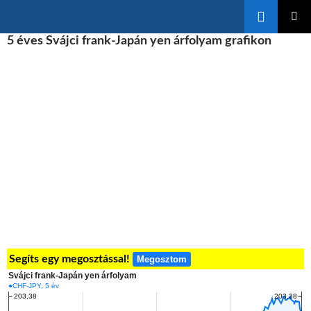
Keresés
KILÉPÉS
5 éves Svájci frank-Japán yen árfolyam grafikon
ELSŐDL
A
MENÜ
TARTALOMBA
Segíts egy megosztással!
Megosztom