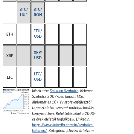
BTC/
BTC/
HUF
RON
ETH/
ETH
USD
XRP/
XRP
USD
LTC/
LTC
USD
Készítette:
Kelemen Szabolcs
.
Kelemen
Szabolcs 2007-ben kapott MSc
diplomát és 10+ év szoftverfejlesztői
tapasztalatot szerzett multinacionális
környezetben. Befektetésekkel a 2000-
es évek elejétől foglalkozik.
LinkedIn:
https://www.linkedin.com/in/szabolcs-
kelemen/
. Kategória: „
Deviza árfolyam