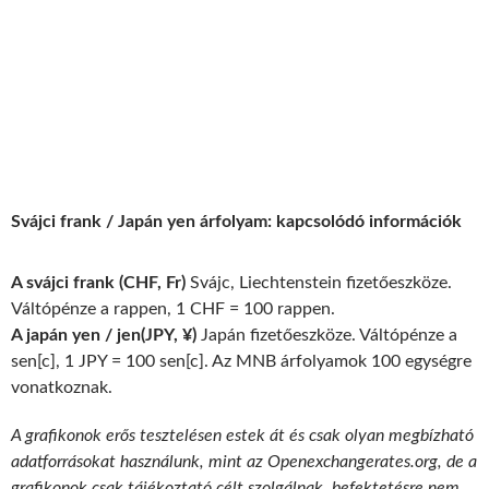
Svájci frank / Japán yen árfolyam: kapcsolódó információk
A svájci frank (CHF, Fr)
Svájc, Liechtenstein fizetőeszköze.
Váltópénze a rappen, 1 CHF = 100 rappen.
A japán yen / jen(JPY, ¥)
Japán fizetőeszköze. Váltópénze a
sen[c], 1 JPY = 100 sen[c]. Az MNB árfolyamok 100 egységre
vonatkoznak.
A grafikonok erős tesztelésen estek át és csak olyan megbízható
adatforrásokat használunk, mint az Openexchangerates.org, de a
grafikonok csak tájékoztató célt szolgálnak, befektetésre nem