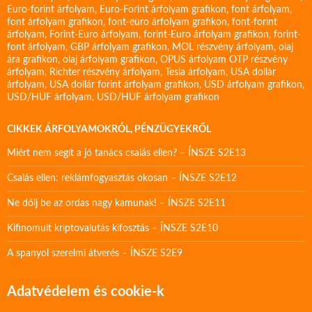
Euro-forint árfolyam
,
Euro-Forint árfolyam grafikon
,
font árfolyam
,
font árfolyam grafikon
,
font-euro árfolyam grafikon
,
font-forint
árfolyam
,
Forint-Euro árfolyam
,
forint-Euro árfolyam grafikon
,
forint-
font árfolyam
,
GBP árfolyam grafikon
,
MOL részvény árfolyam
,
olaj
ára grafikon
,
olaj árfolyam grafikon
,
OPUS árfolyam
OTP részvény
árfolyam
,
Richter részvény árfolyam
,
Tesla árfolyam
,
USA dollár
árfolyam
,
USA dollár forint árfolyam grafikon
,
USD árfolyam grafikon
,
USD/HUF árfolyam
,
USD/HUF árfolyam grafikon
CIKKEK ÁRFOLYAMOKRÓL, PÉNZÜGYEKRŐL
Miért nem segít a jó tanács csalás ellen? – ÍNSZE S2E13
Csalás ellen: reklámfogyasztás okosan – ÍNSZE S2E12
Ne dőlj be az ordas nagy kamunak! – ÍNSZE S2E11
Kifinomult kriptovalutás kifosztás – ÍNSZE S2E10
A spanyol szerelmi átverés – ÍNSZE S2E9
Adatvédelem és cookie-k