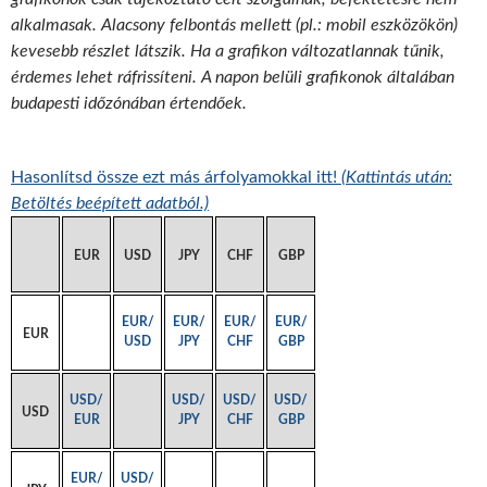
alkalmasak. Alacsony felbontás mellett (pl.: mobil eszközökön)
kevesebb részlet látszik. Ha a grafikon változatlannak tűnik,
érdemes lehet ráfrissíteni. A napon belüli grafikonok általában
budapesti időzónában értendőek.
Hasonlítsd össze ezt más árfolyamokkal itt!
(Kattintás után:
Betöltés beépített adatból.)
EUR
USD
JPY
CHF
GBP
EUR/
EUR/
EUR/
EUR/
EUR
USD
JPY
CHF
GBP
USD/
USD/
USD/
USD/
USD
EUR
JPY
CHF
GBP
EUR/
USD/