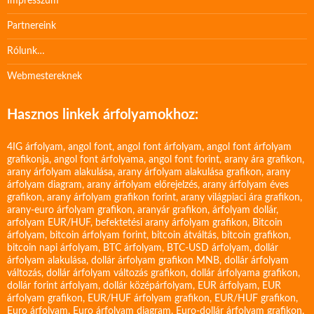
Impresszum
Partnereink
Rólunk…
Webmestereknek
Hasznos linkek árfolyamokhoz:
4IG árfolyam
,
angol font
,
angol font árfolyam
,
angol font árfolyam
grafikonja
,
angol font árfolyama
,
angol font forint
,
arany ára grafikon
,
arany árfolyam alakulása
,
arany árfolyam alakulása grafikon
,
arany
árfolyam diagram
,
arany árfolyam előrejelzés
,
arany árfolyam éves
grafikon
,
arany árfolyam grafikon forint
,
arany világpiaci ára grafikon
,
arany-euro árfolyam grafikon
,
aranyár grafikon
,
árfolyam dollár
,
arfolyam EUR/HUF
,
befektetési arany árfolyam grafikon
,
Bitcoin
árfolyam
,
bitcoin árfolyam forint
,
bitcoin átváltás
,
bitcoin grafikon
,
bitcoin napi árfolyam
,
BTC árfolyam
,
BTC-USD árfolyam
,
dollár
árfolyam alakulása
,
dollár árfolyam grafikon MNB
,
dollár árfolyam
változás
,
dollár árfolyam változás grafikon
,
dollár árfolyama grafikon
,
dollár forint árfolyam
,
dollár középárfolyam
,
EUR árfolyam
,
EUR
árfolyam grafikon
,
EUR/HUF árfolyam grafikon
,
EUR/HUF grafikon
,
Euro árfolyam
,
Euro árfolyam diagram
,
Euro-dollár árfolyam grafikon
,