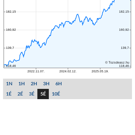
1N
1H
2H
3H
6H
1É
2É
3É
5É
10É