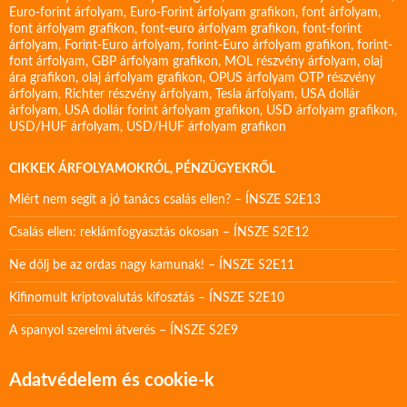
Euro-forint árfolyam
,
Euro-Forint árfolyam grafikon
,
font árfolyam
,
font árfolyam grafikon
,
font-euro árfolyam grafikon
,
font-forint
árfolyam
,
Forint-Euro árfolyam
,
forint-Euro árfolyam grafikon
,
forint-
font árfolyam
,
GBP árfolyam grafikon
,
MOL részvény árfolyam
,
olaj
ára grafikon
,
olaj árfolyam grafikon
,
OPUS árfolyam
OTP részvény
árfolyam
,
Richter részvény árfolyam
,
Tesla árfolyam
,
USA dollár
árfolyam
,
USA dollár forint árfolyam grafikon
,
USD árfolyam grafikon
,
USD/HUF árfolyam
,
USD/HUF árfolyam grafikon
CIKKEK ÁRFOLYAMOKRÓL, PÉNZÜGYEKRŐL
Miért nem segít a jó tanács csalás ellen? – ÍNSZE S2E13
Csalás ellen: reklámfogyasztás okosan – ÍNSZE S2E12
Ne dőlj be az ordas nagy kamunak! – ÍNSZE S2E11
Kifinomult kriptovalutás kifosztás – ÍNSZE S2E10
A spanyol szerelmi átverés – ÍNSZE S2E9
Adatvédelem és cookie-k