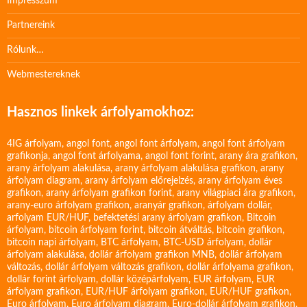
Impresszum
Partnereink
Rólunk…
Webmestereknek
Hasznos linkek árfolyamokhoz:
4IG árfolyam
,
angol font
,
angol font árfolyam
,
angol font árfolyam
grafikonja
,
angol font árfolyama
,
angol font forint
,
arany ára grafikon
,
arany árfolyam alakulása
,
arany árfolyam alakulása grafikon
,
arany
árfolyam diagram
,
arany árfolyam előrejelzés
,
arany árfolyam éves
grafikon
,
arany árfolyam grafikon forint
,
arany világpiaci ára grafikon
,
arany-euro árfolyam grafikon
,
aranyár grafikon
,
árfolyam dollár
,
arfolyam EUR/HUF
,
befektetési arany árfolyam grafikon
,
Bitcoin
árfolyam
,
bitcoin árfolyam forint
,
bitcoin átváltás
,
bitcoin grafikon
,
bitcoin napi árfolyam
,
BTC árfolyam
,
BTC-USD árfolyam
,
dollár
árfolyam alakulása
,
dollár árfolyam grafikon MNB
,
dollár árfolyam
változás
,
dollár árfolyam változás grafikon
,
dollár árfolyama grafikon
,
dollár forint árfolyam
,
dollár középárfolyam
,
EUR árfolyam
,
EUR
árfolyam grafikon
,
EUR/HUF árfolyam grafikon
,
EUR/HUF grafikon
,
Euro árfolyam
,
Euro árfolyam diagram
,
Euro-dollár árfolyam grafikon
,