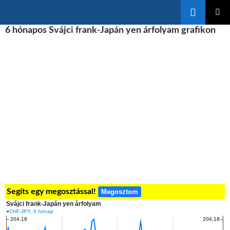
Keresés
KILÉPÉS
6 hónapos Svájci frank-Japán yen árfolyam grafikon
ELSŐDL
A
MENÜ
TARTALOMBA
Segíts egy megosztással!
Megosztom