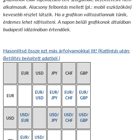
alkalmasak. Alacsony felbontás mellett (pl.: mobil eszközökön)
kevesebb részlet látszik. Ha a grafikon változatlannak tűnik,
érdemes lehet ráfrissíteni. A napon belüli grafikonok általában
budapesti időzónában értendőek.
Hasonlítsd össze ezt más árfolyamokkal itt!
(Kattintás után:
Betöltés beépített adatból.)
EUR
USD
JPY
CHF
GBP
EUR/
EUR/
EUR/
EUR/
EUR
USD
JPY
CHF
GBP
USD/
USD/
USD/
USD/
USD
EUR
JPY
CHF
GBP
EUR/
USD/