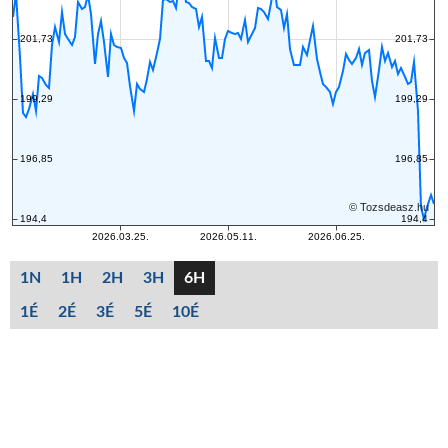
1N
1H
2H
3H
6H
1É
2É
3É
5É
10É