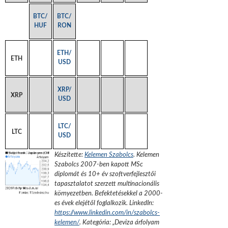
BTC/
BTC/
HUF
RON
ETH/
ETH
USD
XRP/
XRP
USD
LTC/
LTC
USD
Készítette:
Kelemen Szabolcs
.
Kelemen
Szabolcs 2007-ben kapott MSc
diplomát és 10+ év szoftverfejlesztői
tapasztalatot szerzett multinacionális
környezetben. Befektetésekkel a 2000-
es évek elejétől foglalkozik.
LinkedIn:
https://www.linkedin.com/in/szabolcs-
kelemen/
. Kategória: „
Deviza árfolyam