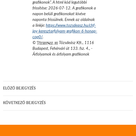
grafikonok
”.
A html kód legutóbbi
frissítése:
2026-07-12
. A grafikonok a
napon belüli grafikonokat kivéve
naponta frissülnek. Ennek az oldalnak
a linkje:
https://www.tozsdeasz.hu/chf-
jpy-keresztarfolyam-grafikon-6-honap-
cop0/
.
©
Tőzsdeász Kft.
,
1116
Budapest, Fehérvári út 133. fsz. 4.
,
-
Árfolyamok és árfolyam grafikonok
Bejegyzés
ELŐZŐ BEJEGYZÉS
navigáció
KÖVETKEZŐ BEJEGYZÉS