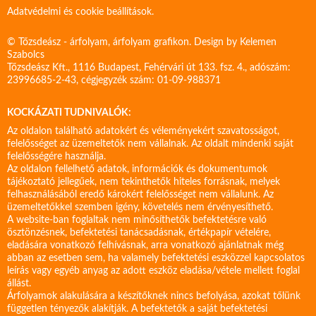
Adatvédelmi és cookie beállítások.
© Tőzsdeász - árfolyam, árfolyam grafikon. Design by
Kelemen
Szabolcs
Tőzsdeász Kft., 1116 Budapest, Fehérvári út 133. fsz. 4., adószám:
23996685-2-43, cégjegyzék szám: 01-09-988371
KOCKÁZATI TUDNIVALÓK:
Az oldalon található adatokért és véleményekért szavatosságot,
felelősséget az üzemeltetők nem vállalnak. Az oldalt mindenki saját
felelősségére használja.
Az oldalon fellelhető adatok, információk és dokumentumok
tájékoztató jellegűek, nem tekinthetők hiteles forrásnak, melyek
felhasználásából eredő károkért felelősséget nem vállalunk. Az
üzemeltetőkkel szemben igény, követelés nem érvényesíthető.
A website-ban foglaltak nem minősíthetők befektetésre való
ösztönzésnek, befektetési tanácsadásnak, értékpapír vételére,
eladására vonatkozó felhívásnak, arra vonatkozó ajánlatnak még
abban az esetben sem, ha valamely befektetési eszközzel kapcsolatos
leírás vagy egyéb anyag az adott eszköz eladása/vétele mellett foglal
állást.
Árfolyamok alakulására a készítőknek nincs befolyása, azokat tőlünk
független tényezők alakítják. A befektetők a saját befektetési