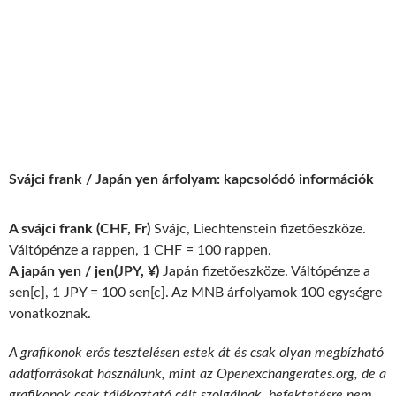
Svájci frank / Japán yen árfolyam: kapcsolódó információk
A svájci frank (CHF, Fr)
Svájc, Liechtenstein fizetőeszköze.
Váltópénze a rappen, 1 CHF = 100 rappen.
A japán yen / jen(JPY, ¥)
Japán fizetőeszköze. Váltópénze a
sen[c], 1 JPY = 100 sen[c]. Az MNB árfolyamok 100 egységre
vonatkoznak.
A grafikonok erős tesztelésen estek át és csak olyan megbízható
adatforrásokat használunk, mint az Openexchangerates.org, de a
grafikonok csak tájékoztató célt szolgálnak, befektetésre nem