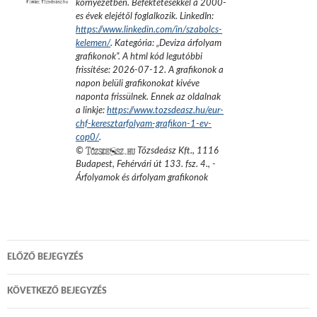
környezetben. Befektetésekkel a 2000-
es évek elejétől foglalkozik.
LinkedIn:
https://www.linkedin.com/in/szabolcs-
kelemen/
. Kategória: „
Deviza árfolyam
grafikonok
”.
A html kód legutóbbi
frissítése:
2026-07-12
. A grafikonok a
napon belüli grafikonokat kivéve
naponta frissülnek. Ennek az oldalnak
a linkje:
https://www.tozsdeasz.hu/eur-
chf-keresztarfolyam-grafikon-1-ev-
cop0/
.
©
Tőzsdeász Kft.
,
1116
Budapest, Fehérvári út 133. fsz. 4.
,
-
Árfolyamok és árfolyam grafikonok
Bejegyzés
ELŐZŐ BEJEGYZÉS
navigáció
KÖVETKEZŐ BEJEGYZÉS