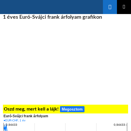
Keresés
KILÉPÉS
1 éves Euró-Svájci frank árfolyam grafikon
ELSŐDL
A
MENÜ
TARTALOMBA
Oszd meg, mert kell a lájk!
Megosztom