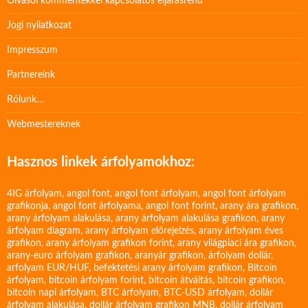
Olvasói kommentekkel kapcsolatos eljárásrend
Jogi nyilatkozat
Impresszum
Partnereink
Rólunk…
Webmestereknek
Hasznos linkek árfolyamokhoz:
4IG árfolyam
,
angol font
,
angol font árfolyam
,
angol font árfolyam
grafikonja
,
angol font árfolyama
,
angol font forint
,
arany ára grafikon
,
arany árfolyam alakulása
,
arany árfolyam alakulása grafikon
,
arany
árfolyam diagram
,
arany árfolyam előrejelzés
,
arany árfolyam éves
grafikon
,
arany árfolyam grafikon forint
,
arany világpiaci ára grafikon
,
arany-euro árfolyam grafikon
,
aranyár grafikon
,
árfolyam dollár
,
arfolyam EUR/HUF
,
befektetési arany árfolyam grafikon
,
Bitcoin
árfolyam
,
bitcoin árfolyam forint
,
bitcoin átváltás
,
bitcoin grafikon
,
bitcoin napi árfolyam
,
BTC árfolyam
,
BTC-USD árfolyam
,
dollár
árfolyam alakulása
,
dollár árfolyam grafikon MNB
,
dollár árfolyam