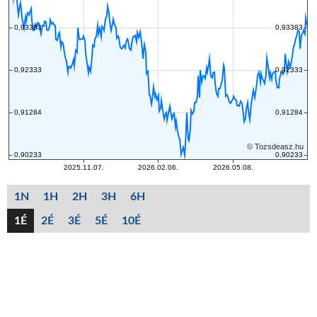
1N
1H
2H
3H
6H
1É
2É
3É
5É
10É