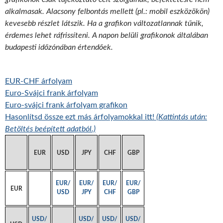
alkalmasak. Alacsony felbontás mellett (pl.: mobil eszközökön)
kevesebb részlet látszik. Ha a grafikon változatlannak tűnik,
érdemes lehet ráfrissíteni. A napon belüli grafikonok általában
budapesti időzónában értendőek.
EUR-CHF árfolyam
Euro-Svájci frank árfolyam
Euro-svájci frank árfolyam grafikon
Hasonlítsd össze ezt más árfolyamokkal itt!
(Kattintás után:
Betöltés beépített adatból.)
EUR
USD
JPY
CHF
GBP
EUR/
EUR/
EUR/
EUR/
EUR
USD
JPY
CHF
GBP
USD/
USD/
USD/
USD/