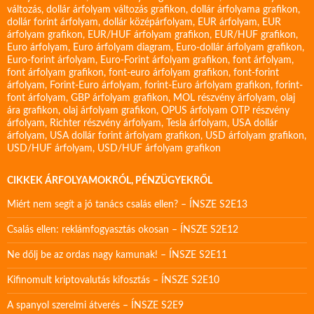
változás
,
dollár árfolyam változás grafikon
,
dollár árfolyama grafikon
,
dollár forint árfolyam
,
dollár középárfolyam
,
EUR árfolyam
,
EUR
árfolyam grafikon
,
EUR/HUF árfolyam grafikon
,
EUR/HUF grafikon
,
Euro árfolyam
,
Euro árfolyam diagram
,
Euro-dollár árfolyam grafikon
,
Euro-forint árfolyam
,
Euro-Forint árfolyam grafikon
,
font árfolyam
,
font árfolyam grafikon
,
font-euro árfolyam grafikon
,
font-forint
árfolyam
,
Forint-Euro árfolyam
,
forint-Euro árfolyam grafikon
,
forint-
font árfolyam
,
GBP árfolyam grafikon
,
MOL részvény árfolyam
,
olaj
ára grafikon
,
olaj árfolyam grafikon
,
OPUS árfolyam
OTP részvény
árfolyam
,
Richter részvény árfolyam
,
Tesla árfolyam
,
USA dollár
árfolyam
,
USA dollár forint árfolyam grafikon
,
USD árfolyam grafikon
,
USD/HUF árfolyam
,
USD/HUF árfolyam grafikon
CIKKEK ÁRFOLYAMOKRÓL, PÉNZÜGYEKRŐL
Miért nem segít a jó tanács csalás ellen? – ÍNSZE S2E13
Csalás ellen: reklámfogyasztás okosan – ÍNSZE S2E12
Ne dőlj be az ordas nagy kamunak! – ÍNSZE S2E11
Kifinomult kriptovalutás kifosztás – ÍNSZE S2E10
A spanyol szerelmi átverés – ÍNSZE S2E9