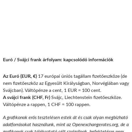
Euró / Svájci frank árfolyam: kapcsolódó információk
Az Euró (EUR, €)
17 európai úniós tagállam fizetőeszköze (de
nem fizetőeszköz az Egyesült Királyságban, Norvégiában vagy
Svájcban). Váltópénze a cent, 1 EUR = 100 cent.
A svájci frank (CHF, Fr)
Svájc, Liechtenstein fizetőeszköze.
Váltópénze a rappen, 1 CHF = 100 rappen.
A grafikonok erős tesztelésen estek át és csak olyan megbízható
adatforrásokat használunk, mint az Openexchangerates.org, de a
grafikonok csak tájékoztató célt szolgálnak, befektetésre nem