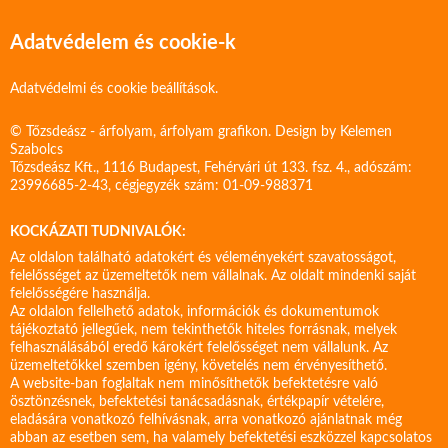
Adatvédelem és cookie-k
Adatvédelmi és cookie beállítások.
© Tőzsdeász - árfolyam, árfolyam grafikon. Design by
Kelemen
Szabolcs
Tőzsdeász Kft., 1116 Budapest, Fehérvári út 133. fsz. 4., adószám:
23996685-2-43, cégjegyzék szám: 01-09-988371
KOCKÁZATI TUDNIVALÓK:
Az oldalon található adatokért és véleményekért szavatosságot,
felelősséget az üzemeltetők nem vállalnak. Az oldalt mindenki saját
felelősségére használja.
Az oldalon fellelhető adatok, információk és dokumentumok
tájékoztató jellegűek, nem tekinthetők hiteles forrásnak, melyek
felhasználásából eredő károkért felelősséget nem vállalunk. Az
üzemeltetőkkel szemben igény, követelés nem érvényesíthető.
A website-ban foglaltak nem minősíthetők befektetésre való
ösztönzésnek, befektetési tanácsadásnak, értékpapír vételére,
eladására vonatkozó felhívásnak, arra vonatkozó ajánlatnak még
abban az esetben sem, ha valamely befektetési eszközzel kapcsolatos