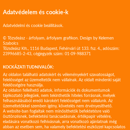
Adatvédelem és cookie-k
Adatvédelmi és cookie beállítások.
© Tőzsdeász - árfolyam, árfolyam grafikon. Design by
Kelemen
Szabolcs
Tőzsdeász Kft., 1116 Budapest, Fehérvári út 133. fsz. 4., adószám:
23996685-2-43, cégjegyzék szám: 01-09-988371
KOCKÁZATI TUDNIVALÓK:
Az oldalon található adatokért és véleményekért szavatosságot,
felelősséget az üzemeltetők nem vállalnak. Az oldalt mindenki saját
felelősségére használja.
Az oldalon fellelhető adatok, információk és dokumentumok
tájékoztató jellegűek, nem tekinthetők hiteles forrásnak, melyek
felhasználásából eredő károkért felelősséget nem vállalunk. Az
üzemeltetőkkel szemben igény, követelés nem érvényesíthető.
A website-ban foglaltak nem minősíthetők befektetésre való
ösztönzésnek, befektetési tanácsadásnak, értékpapír vételére,
eladására vonatkozó felhívásnak, arra vonatkozó ajánlatnak még
abban az esetben sem, ha valamely befektetési eszközzel kapcsolatos