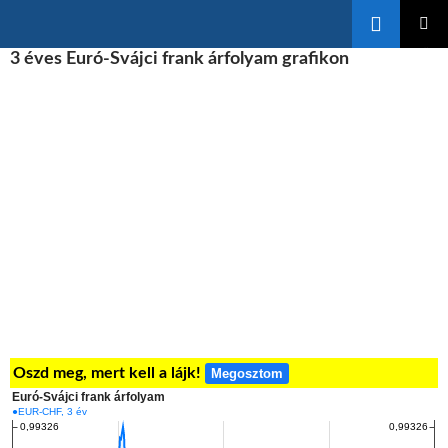
Keresés
KILÉPÉS
3 éves Euró-Svájci frank árfolyam grafikon
ELSŐDL
A
MENÜ
TARTALOMBA
Oszd meg, mert kell a lájk!
Megosztom