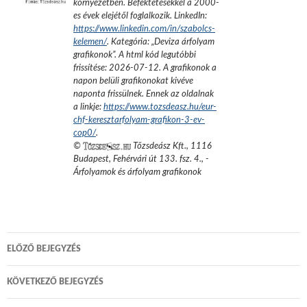
környezetben. Befektetésekkel a 2000-
es évek elejétől foglalkozik.
LinkedIn:
https://www.linkedin.com/in/szabolcs-
kelemen/
. Kategória: „
Deviza árfolyam
grafikonok
”.
A html kód legutóbbi
frissítése:
2026-07-12
. A grafikonok a
napon belüli grafikonokat kivéve
naponta frissülnek. Ennek az oldalnak
a linkje:
https://www.tozsdeasz.hu/eur-
chf-keresztarfolyam-grafikon-3-ev-
cop0/
.
©
Tőzsdeász Kft.
,
1116
Budapest, Fehérvári út 133. fsz. 4.
,
-
Árfolyamok és árfolyam grafikonok
Bejegyzés
ELŐZŐ BEJEGYZÉS
navigáció
KÖVETKEZŐ BEJEGYZÉS