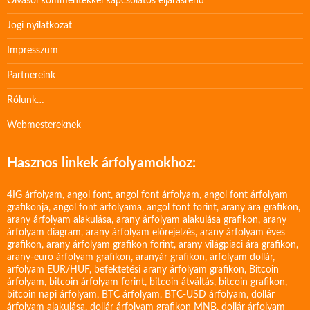
Olvasói kommentekkel kapcsolatos eljárásrend
Jogi nyilatkozat
Impresszum
Partnereink
Rólunk…
Webmestereknek
Hasznos linkek árfolyamokhoz:
4IG árfolyam
,
angol font
,
angol font árfolyam
,
angol font árfolyam
grafikonja
,
angol font árfolyama
,
angol font forint
,
arany ára grafikon
,
arany árfolyam alakulása
,
arany árfolyam alakulása grafikon
,
arany
árfolyam diagram
,
arany árfolyam előrejelzés
,
arany árfolyam éves
grafikon
,
arany árfolyam grafikon forint
,
arany világpiaci ára grafikon
,
arany-euro árfolyam grafikon
,
aranyár grafikon
,
árfolyam dollár
,
arfolyam EUR/HUF
,
befektetési arany árfolyam grafikon
,
Bitcoin
árfolyam
,
bitcoin árfolyam forint
,
bitcoin átváltás
,
bitcoin grafikon
,
bitcoin napi árfolyam
,
BTC árfolyam
,
BTC-USD árfolyam
,
dollár
árfolyam alakulása
,
dollár árfolyam grafikon MNB
,
dollár árfolyam