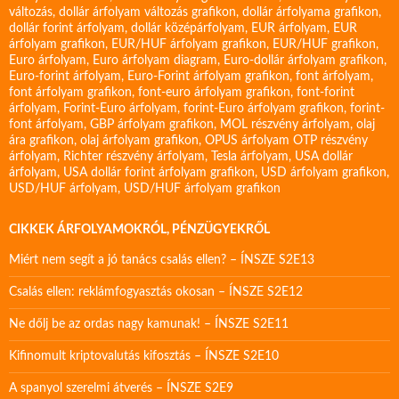
változás
,
dollár árfolyam változás grafikon
,
dollár árfolyama grafikon
,
dollár forint árfolyam
,
dollár középárfolyam
,
EUR árfolyam
,
EUR
árfolyam grafikon
,
EUR/HUF árfolyam grafikon
,
EUR/HUF grafikon
,
Euro árfolyam
,
Euro árfolyam diagram
,
Euro-dollár árfolyam grafikon
,
Euro-forint árfolyam
,
Euro-Forint árfolyam grafikon
,
font árfolyam
,
font árfolyam grafikon
,
font-euro árfolyam grafikon
,
font-forint
árfolyam
,
Forint-Euro árfolyam
,
forint-Euro árfolyam grafikon
,
forint-
font árfolyam
,
GBP árfolyam grafikon
,
MOL részvény árfolyam
,
olaj
ára grafikon
,
olaj árfolyam grafikon
,
OPUS árfolyam
OTP részvény
árfolyam
,
Richter részvény árfolyam
,
Tesla árfolyam
,
USA dollár
árfolyam
,
USA dollár forint árfolyam grafikon
,
USD árfolyam grafikon
,
USD/HUF árfolyam
,
USD/HUF árfolyam grafikon
CIKKEK ÁRFOLYAMOKRÓL, PÉNZÜGYEKRŐL
Miért nem segít a jó tanács csalás ellen? – ÍNSZE S2E13
Csalás ellen: reklámfogyasztás okosan – ÍNSZE S2E12
Ne dőlj be az ordas nagy kamunak! – ÍNSZE S2E11
Kifinomult kriptovalutás kifosztás – ÍNSZE S2E10
A spanyol szerelmi átverés – ÍNSZE S2E9