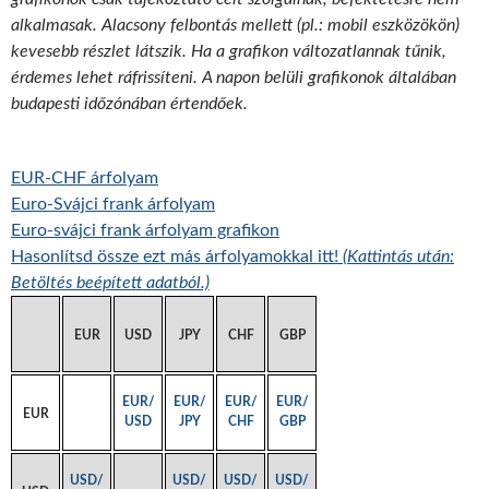
alkalmasak. Alacsony felbontás mellett (pl.: mobil eszközökön)
kevesebb részlet látszik. Ha a grafikon változatlannak tűnik,
érdemes lehet ráfrissíteni. A napon belüli grafikonok általában
budapesti időzónában értendőek.
EUR-CHF árfolyam
Euro-Svájci frank árfolyam
Euro-svájci frank árfolyam grafikon
Hasonlítsd össze ezt más árfolyamokkal itt!
(Kattintás után:
Betöltés beépített adatból.)
EUR
USD
JPY
CHF
GBP
EUR/
EUR/
EUR/
EUR/
EUR
USD
JPY
CHF
GBP
USD/
USD/
USD/
USD/