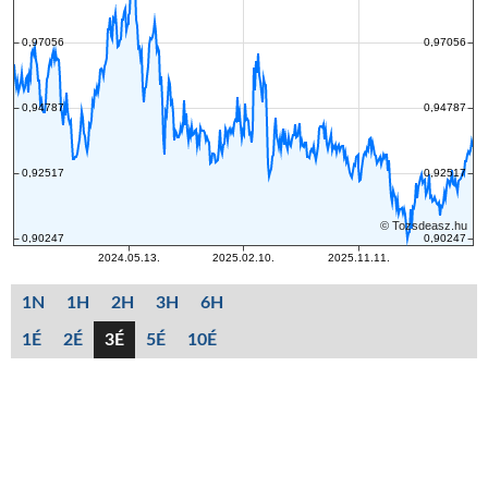
1N
1H
2H
3H
6H
1É
2É
3É
5É
10É