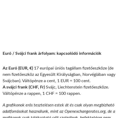
Euró / Svájci frank árfolyam: kapcsolódó információk
Az Euró (EUR, €)
17 európai úniós tagállam fizetőeszköze (de
nem fizetőeszköz az Egyesült Királyságban, Norvégiában vagy
Svájcban). Váltópénze a cent, 1 EUR = 100 cent.
A svájci frank (CHF, Fr)
Svájc, Liechtenstein fizetőeszköze.
Váltópénze a rappen, 1 CHF = 100 rappen.
A grafikonok erős tesztelésen estek át és csak olyan megbízható
adatforrásokat használunk, mint az Openexchangerates.org, de a
grafikonok csak tájékoztató célt szolgálnak, befektetésre nem