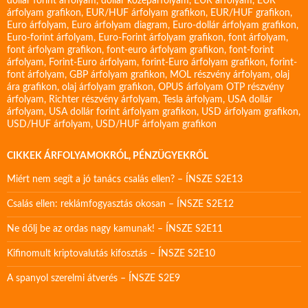
dollár forint árfolyam
,
dollár középárfolyam
,
EUR árfolyam
,
EUR
árfolyam grafikon
,
EUR/HUF árfolyam grafikon
,
EUR/HUF grafikon
,
Euro árfolyam
,
Euro árfolyam diagram
,
Euro-dollár árfolyam grafikon
,
Euro-forint árfolyam
,
Euro-Forint árfolyam grafikon
,
font árfolyam
,
font árfolyam grafikon
,
font-euro árfolyam grafikon
,
font-forint
árfolyam
,
Forint-Euro árfolyam
,
forint-Euro árfolyam grafikon
,
forint-
font árfolyam
,
GBP árfolyam grafikon
,
MOL részvény árfolyam
,
olaj
ára grafikon
,
olaj árfolyam grafikon
,
OPUS árfolyam
OTP részvény
árfolyam
,
Richter részvény árfolyam
,
Tesla árfolyam
,
USA dollár
árfolyam
,
USA dollár forint árfolyam grafikon
,
USD árfolyam grafikon
,
USD/HUF árfolyam
,
USD/HUF árfolyam grafikon
CIKKEK ÁRFOLYAMOKRÓL, PÉNZÜGYEKRŐL
Miért nem segít a jó tanács csalás ellen? – ÍNSZE S2E13
Csalás ellen: reklámfogyasztás okosan – ÍNSZE S2E12
Ne dőlj be az ordas nagy kamunak! – ÍNSZE S2E11
Kifinomult kriptovalutás kifosztás – ÍNSZE S2E10
A spanyol szerelmi átverés – ÍNSZE S2E9