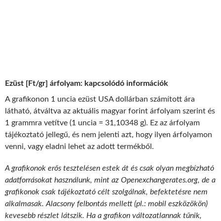
Ezüst [Ft/gr] árfolyam: kapcsolódó információk
A grafikonon 1 uncia ezüst USA dollárban számított ára
látható, átváltva az aktuális magyar forint árfolyam szerint és
1 grammra vetítve (1 uncia = 31,10348 g). Ez az árfolyam
tájékoztató jellegű, és nem jelenti azt, hogy ilyen árfolyamon
venni, vagy eladni lehet az adott termékből.
A grafikonok erős tesztelésen estek át és csak olyan megbízható
adatforrásokat használunk, mint az Openexchangerates.org, de a
grafikonok csak tájékoztató célt szolgálnak, befektetésre nem
alkalmasak. Alacsony felbontás mellett (pl.: mobil eszközökön)
kevesebb részlet látszik. Ha a grafikon változatlannak tűnik,