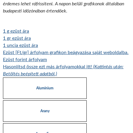
érdemes lehet ráfrissíteni. A napon belüli grafikonok általában
budapesti időzónában értendőek.
1 g ezüst ára
1 gr ezüst ára
1 uncia ezüst ára
Ezüst [Ft/gr] árfolyam grafikon beágyazása saját weboldalba.
Ezüst forint árfolyam
Hasonlítsd össze ezt más árfolyamokkal itt!
(Kattintás után:
Betöltés beépített adatból.)
Alumínium
Arany