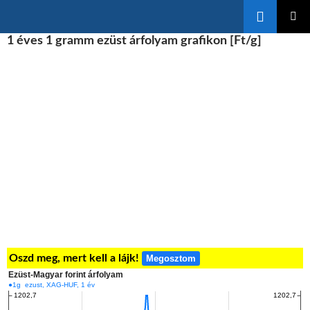
Keresés
KILÉPÉS
1 éves 1 gramm ezüst árfolyam grafikon [Ft/g]
ELSŐDL
A
MENÜ
TARTALOMBA
Oszd meg, mert kell a lájk!
Megosztom