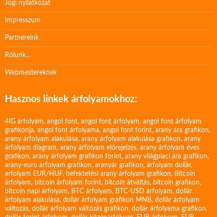
Jogi nyilatkozat
Impresszum
Partnereink
Rólunk…
Webmestereknek
Hasznos linkek árfolyamokhoz:
4IG árfolyam
,
angol font
,
angol font árfolyam
,
angol font árfolyam
grafikonja
,
angol font árfolyama
,
angol font forint
,
arany ára grafikon
,
arany árfolyam alakulása
,
arany árfolyam alakulása grafikon
,
arany
árfolyam diagram
,
arany árfolyam előrejelzés
,
arany árfolyam éves
grafikon
,
arany árfolyam grafikon forint
,
arany világpiaci ára grafikon
,
arany-euro árfolyam grafikon
,
aranyár grafikon
,
árfolyam dollár
,
arfolyam EUR/HUF
,
befektetési arany árfolyam grafikon
,
Bitcoin
árfolyam
,
bitcoin árfolyam forint
,
bitcoin átváltás
,
bitcoin grafikon
,
bitcoin napi árfolyam
,
BTC árfolyam
,
BTC-USD árfolyam
,
dollár
árfolyam alakulása
,
dollár árfolyam grafikon MNB
,
dollár árfolyam
változás
,
dollár árfolyam változás grafikon
,
dollár árfolyama grafikon
,