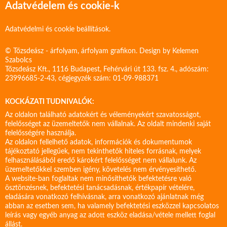
Adatvédelem és cookie-k
Adatvédelmi és cookie beállítások.
© Tőzsdeász - árfolyam, árfolyam grafikon. Design by
Kelemen
Szabolcs
Tőzsdeász Kft., 1116 Budapest, Fehérvári út 133. fsz. 4., adószám:
23996685-2-43, cégjegyzék szám: 01-09-988371
KOCKÁZATI TUDNIVALÓK:
Az oldalon található adatokért és véleményekért szavatosságot,
felelősséget az üzemeltetők nem vállalnak. Az oldalt mindenki saját
felelősségére használja.
Az oldalon fellelhető adatok, információk és dokumentumok
tájékoztató jellegűek, nem tekinthetők hiteles forrásnak, melyek
felhasználásából eredő károkért felelősséget nem vállalunk. Az
üzemeltetőkkel szemben igény, követelés nem érvényesíthető.
A website-ban foglaltak nem minősíthetők befektetésre való
ösztönzésnek, befektetési tanácsadásnak, értékpapír vételére,
eladására vonatkozó felhívásnak, arra vonatkozó ajánlatnak még
abban az esetben sem, ha valamely befektetési eszközzel kapcsolatos
leírás vagy egyéb anyag az adott eszköz eladása/vétele mellett foglal
állást.