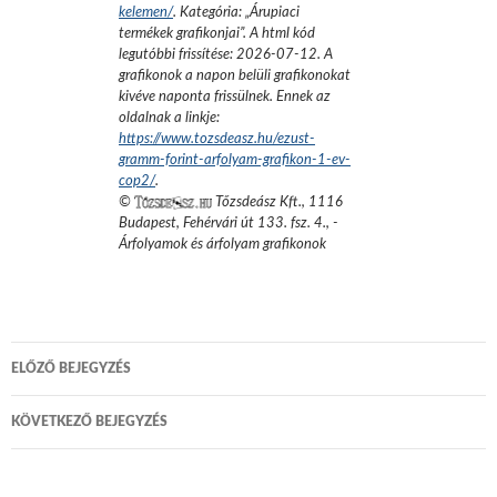
kelemen/
. Kategória: „
Árupiaci
termékek grafikonjai
”.
A html kód
legutóbbi frissítése:
2026-07-12
. A
grafikonok a napon belüli grafikonokat
kivéve naponta frissülnek. Ennek az
oldalnak a linkje:
https://www.tozsdeasz.hu/ezust-
gramm-forint-arfolyam-grafikon-1-ev-
cop2/
.
©
Tőzsdeász Kft.
,
1116
Budapest, Fehérvári út 133. fsz. 4.
,
-
Árfolyamok és árfolyam grafikonok
Bejegyzés
ELŐZŐ BEJEGYZÉS
navigáció
KÖVETKEZŐ BEJEGYZÉS