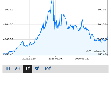
1H
6H
1É
5É
10É