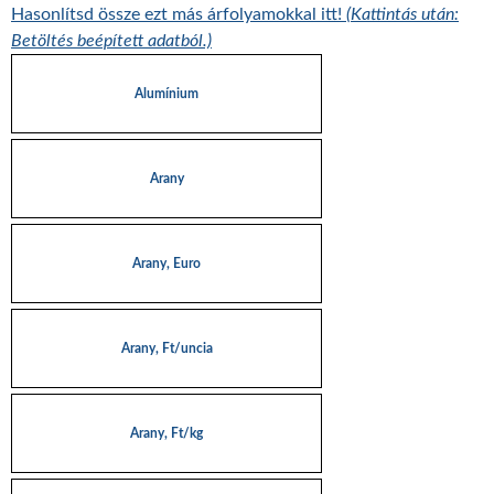
Hasonlítsd össze ezt más árfolyamokkal itt!
(Kattintás után:
Betöltés beépített adatból.)
Alumínium
Arany
Arany, Euro
Arany, Ft/uncia
Arany, Ft/kg