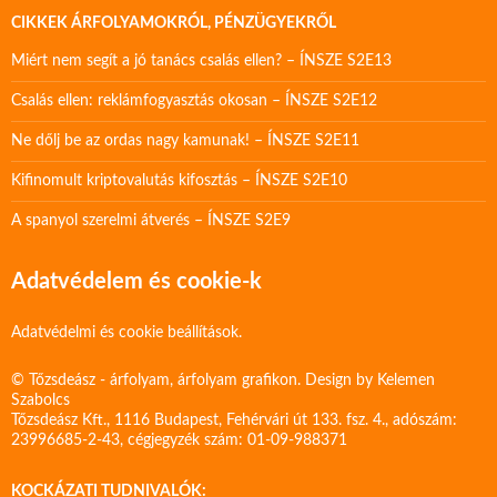
CIKKEK ÁRFOLYAMOKRÓL, PÉNZÜGYEKRŐL
Miért nem segít a jó tanács csalás ellen? – ÍNSZE S2E13
Csalás ellen: reklámfogyasztás okosan – ÍNSZE S2E12
Ne dőlj be az ordas nagy kamunak! – ÍNSZE S2E11
Kifinomult kriptovalutás kifosztás – ÍNSZE S2E10
A spanyol szerelmi átverés – ÍNSZE S2E9
Adatvédelem és cookie-k
Adatvédelmi és cookie beállítások.
© Tőzsdeász - árfolyam, árfolyam grafikon. Design by
Kelemen
Szabolcs
Tőzsdeász Kft., 1116 Budapest, Fehérvári út 133. fsz. 4., adószám:
23996685-2-43, cégjegyzék szám: 01-09-988371
KOCKÁZATI TUDNIVALÓK: