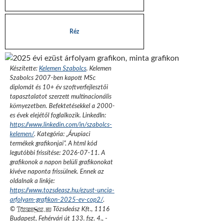
Réz
Készítette:
Kelemen Szabolcs
.
Kelemen
Szabolcs 2007-ben kapott MSc
diplomát és 10+ év szoftverfejlesztői
tapasztalatot szerzett multinacionális
környezetben. Befektetésekkel a 2000-
es évek elejétől foglalkozik.
LinkedIn:
https://www.linkedin.com/in/szabolcs-
kelemen/
. Kategória: „
Árupiaci
termékek grafikonjai
”.
A html kód
legutóbbi frissítése:
2026-07-11
. A
grafikonok a napon belüli grafikonokat
kivéve naponta frissülnek. Ennek az
oldalnak a linkje:
https://www.tozsdeasz.hu/ezust-uncia-
arfolyam-grafikon-2025-ev-cop2/
.
©
Tőzsdeász Kft.
,
1116
Budapest, Fehérvári út 133. fsz. 4.
,
-