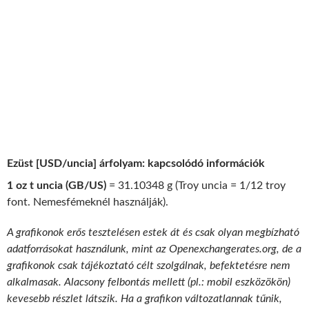
Ezüst [USD/uncia] árfolyam: kapcsolódó információk
1 oz t uncia (GB/US)
= 31.10348 g (Troy uncia = 1/12 troy
font. Nemesfémeknél használják).
A grafikonok erős tesztelésen estek át és csak olyan megbízható
adatforrásokat használunk, mint az Openexchangerates.org, de a
grafikonok csak tájékoztató célt szolgálnak, befektetésre nem
alkalmasak. Alacsony felbontás mellett (pl.: mobil eszközökön)
kevesebb részlet látszik. Ha a grafikon változatlannak tűnik,