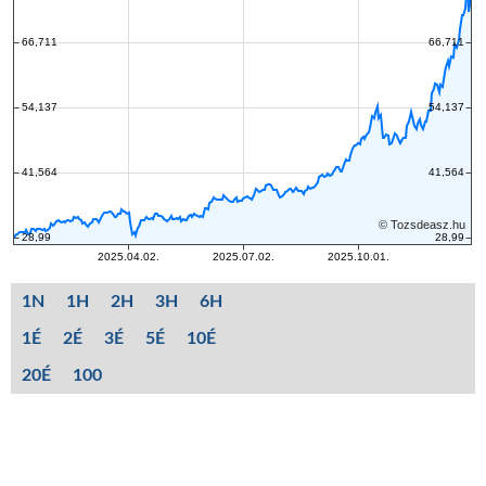
1N
1H
2H
3H
6H
1É
2É
3É
5É
10É
20É
100