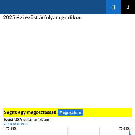
Keresés
KILÉPÉS
2025 évi ezüst árfolyam grafikon
ELSŐDL
A
MENÜ
TARTALOMBA
Segíts egy megosztással!
Megosztom