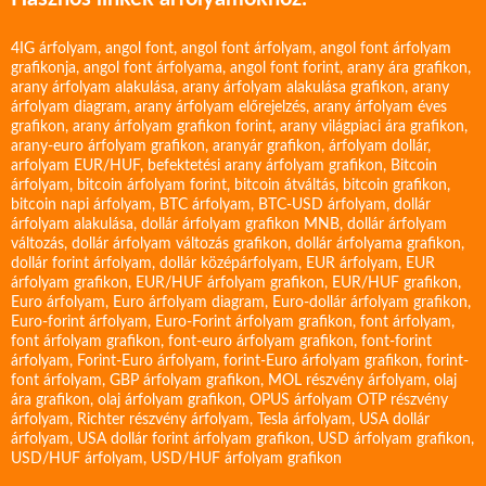
4IG árfolyam
,
angol font
,
angol font árfolyam
,
angol font árfolyam
grafikonja
,
angol font árfolyama
,
angol font forint
,
arany ára grafikon
,
arany árfolyam alakulása
,
arany árfolyam alakulása grafikon
,
arany
árfolyam diagram
,
arany árfolyam előrejelzés
,
arany árfolyam éves
grafikon
,
arany árfolyam grafikon forint
,
arany világpiaci ára grafikon
,
arany-euro árfolyam grafikon
,
aranyár grafikon
,
árfolyam dollár
,
arfolyam EUR/HUF
,
befektetési arany árfolyam grafikon
,
Bitcoin
árfolyam
,
bitcoin árfolyam forint
,
bitcoin átváltás
,
bitcoin grafikon
,
bitcoin napi árfolyam
,
BTC árfolyam
,
BTC-USD árfolyam
,
dollár
árfolyam alakulása
,
dollár árfolyam grafikon MNB
,
dollár árfolyam
változás
,
dollár árfolyam változás grafikon
,
dollár árfolyama grafikon
,
dollár forint árfolyam
,
dollár középárfolyam
,
EUR árfolyam
,
EUR
árfolyam grafikon
,
EUR/HUF árfolyam grafikon
,
EUR/HUF grafikon
,
Euro árfolyam
,
Euro árfolyam diagram
,
Euro-dollár árfolyam grafikon
,
Euro-forint árfolyam
,
Euro-Forint árfolyam grafikon
,
font árfolyam
,
font árfolyam grafikon
,
font-euro árfolyam grafikon
,
font-forint
árfolyam
,
Forint-Euro árfolyam
,
forint-Euro árfolyam grafikon
,
forint-
font árfolyam
,
GBP árfolyam grafikon
,
MOL részvény árfolyam
,
olaj
ára grafikon
,
olaj árfolyam grafikon
,
OPUS árfolyam
OTP részvény
árfolyam
,
Richter részvény árfolyam
,
Tesla árfolyam
,
USA dollár
árfolyam
,
USA dollár forint árfolyam grafikon
,
USD árfolyam grafikon
,
USD/HUF árfolyam
,
USD/HUF árfolyam grafikon