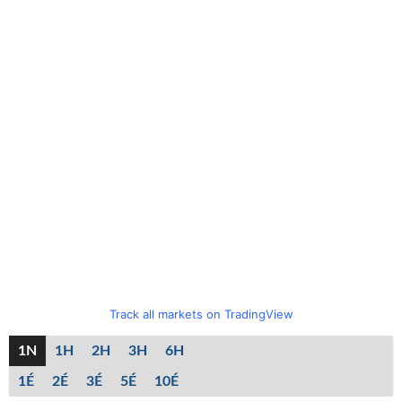
Track all markets on TradingView
1N
1H
2H
3H
6H
1É
2É
3É
5É
10É