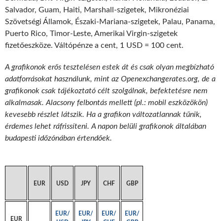
Salvador, Guam, Haiti, Marshall-szigetek, Mikronéziai
Szövetségi Államok, Északi-Mariana-szigetek, Palau, Panama,
Puerto Rico, Timor-Leste, Amerikai Virgin-szigetek
fizetőeszköze. Váltópénze a cent, 1 USD = 100 cent.
A grafikonok erős tesztelésen estek át és csak olyan megbízható
adatforrásokat használunk, mint az Openexchangerates.org, de a
grafikonok csak tájékoztató célt szolgálnak, befektetésre nem
alkalmasak. Alacsony felbontás mellett (pl.: mobil eszközökön)
kevesebb részlet látszik. Ha a grafikon változatlannak tűnik,
érdemes lehet ráfrissíteni. A napon belüli grafikonok általában
budapesti időzónában értendőek.
EUR
USD
JPY
CHF
GBP
EUR/
EUR/
EUR/
EUR/
EUR