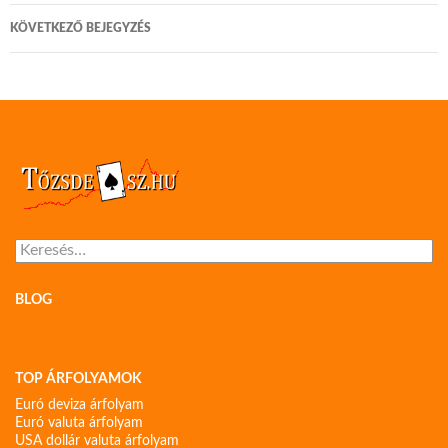
KÖVETKEZŐ BEJEGYZÉS
Keresés:
BLOG
TOP ÁRFOLYAMOK
Euró deviza árfolyam
Euró valuta árfolyam
USA dollár valuta árfolyam