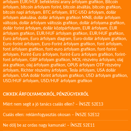
arfolyam EUR/HUF
,
befektetési arany árfolyam grafikon
,
Bitcoin
árfolyam
,
bitcoin árfolyam forint
,
bitcoin átváltás
,
bitcoin grafikon
,
bitcoin napi árfolyam
,
BTC árfolyam
,
BTC-USD árfolyam
,
dollár
árfolyam alakulása
,
dollár árfolyam grafikon MNB
,
dollár árfolyam
változás
,
dollár árfolyam változás grafikon
,
dollár árfolyama grafikon
,
dollár forint árfolyam
,
dollár középárfolyam
,
EUR árfolyam
,
EUR
árfolyam grafikon
,
EUR/HUF árfolyam grafikon
,
EUR/HUF grafikon
,
Euro árfolyam
,
Euro árfolyam diagram
,
Euro-dollár árfolyam grafikon
,
Euro-forint árfolyam
,
Euro-Forint árfolyam grafikon
,
font árfolyam
,
font árfolyam grafikon
,
font-euro árfolyam grafikon
,
font-forint
árfolyam
,
Forint-Euro árfolyam
,
forint-Euro árfolyam grafikon
,
forint-
font árfolyam
,
GBP árfolyam grafikon
,
MOL részvény árfolyam
,
olaj
ára grafikon
,
olaj árfolyam grafikon
,
OPUS árfolyam
OTP részvény
árfolyam
,
Richter részvény árfolyam
,
Tesla árfolyam
,
USA dollár
árfolyam
,
USA dollár forint árfolyam grafikon
,
USD árfolyam grafikon
,
USD/HUF árfolyam
,
USD/HUF árfolyam grafikon
CIKKEK ÁRFOLYAMOKRÓL, PÉNZÜGYEKRŐL
Miért nem segít a jó tanács csalás ellen? – ÍNSZE S2E13
Csalás ellen: reklámfogyasztás okosan – ÍNSZE S2E12
Ne dőlj be az ordas nagy kamunak! – ÍNSZE S2E11