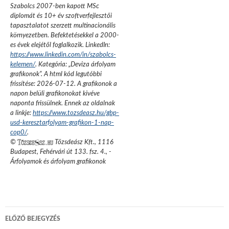
Szabolcs 2007-ben kapott MSc
diplomát és 10+ év szoftverfejlesztői
tapasztalatot szerzett multinacionális
környezetben. Befektetésekkel a 2000-
es évek elejétől foglalkozik.
LinkedIn:
https://www.linkedin.com/in/szabolcs-
kelemen/
. Kategória: „
Deviza árfolyam
grafikonok
”.
A html kód legutóbbi
frissítése:
2026-07-12
. A grafikonok a
napon belüli grafikonokat kivéve
naponta frissülnek. Ennek az oldalnak
a linkje:
https://www.tozsdeasz.hu/gbp-
usd-keresztarfolyam-grafikon-1-nap-
cop0/
.
©
Tőzsdeász Kft.
,
1116
Budapest, Fehérvári út 133. fsz. 4.
,
-
Árfolyamok és árfolyam grafikonok
Bejegyzés
ELŐZŐ BEJEGYZÉS
navigáció