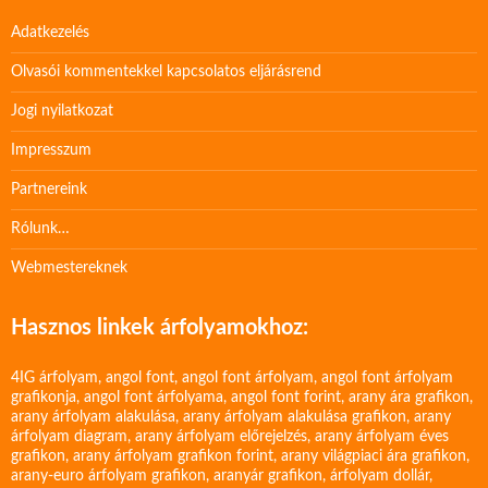
Adatkezelés
Olvasói kommentekkel kapcsolatos eljárásrend
Jogi nyilatkozat
Impresszum
Partnereink
Rólunk…
Webmestereknek
Hasznos linkek árfolyamokhoz:
4IG árfolyam
,
angol font
,
angol font árfolyam
,
angol font árfolyam
grafikonja
,
angol font árfolyama
,
angol font forint
,
arany ára grafikon
,
arany árfolyam alakulása
,
arany árfolyam alakulása grafikon
,
arany
árfolyam diagram
,
arany árfolyam előrejelzés
,
arany árfolyam éves
grafikon
,
arany árfolyam grafikon forint
,
arany világpiaci ára grafikon
,
arany-euro árfolyam grafikon
,
aranyár grafikon
,
árfolyam dollár
,