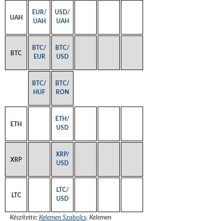
EUR/
USD/
UAH
UAH
UAH
BTC/
BTC/
BTC
EUR
USD
BTC/
BTC/
HUF
RON
ETH/
ETH
USD
XRP/
XRP
USD
LTC/
LTC
USD
Készítette:
Kelemen Szabolcs
.
Kelemen