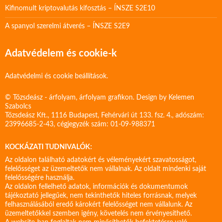
Kifinomult kriptovalutás kifosztás – ÍNSZE S2E10
A spanyol szerelmi átverés – ÍNSZE S2E9
Adatvédelem és cookie-k
Adatvédelmi és cookie beállítások.
© Tőzsdeász - árfolyam, árfolyam grafikon. Design by
Kelemen
Szabolcs
Tőzsdeász Kft., 1116 Budapest, Fehérvári út 133. fsz. 4., adószám:
23996685-2-43, cégjegyzék szám: 01-09-988371
KOCKÁZATI TUDNIVALÓK:
Az oldalon található adatokért és véleményekért szavatosságot,
felelősséget az üzemeltetők nem vállalnak. Az oldalt mindenki saját
felelősségére használja.
Az oldalon fellelhető adatok, információk és dokumentumok
tájékoztató jellegűek, nem tekinthetők hiteles forrásnak, melyek
felhasználásából eredő károkért felelősséget nem vállalunk. Az
üzemeltetőkkel szemben igény, követelés nem érvényesíthető.