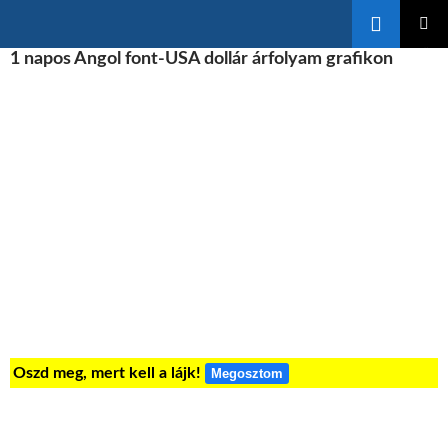
Keresés
KILÉPÉS
1 napos Angol font-USA dollár árfolyam grafikon
ELSŐDL
A
MENÜ
TARTALOMBA
Oszd meg, mert kell a lájk!
Megosztom