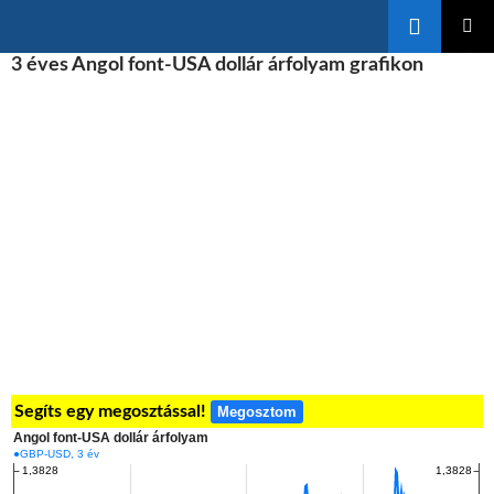
Keresés
KILÉPÉS
3 éves Angol font-USA dollár árfolyam grafikon
ELSŐDL
A
MENÜ
TARTALOMBA
Segíts egy megosztással!
Megosztom