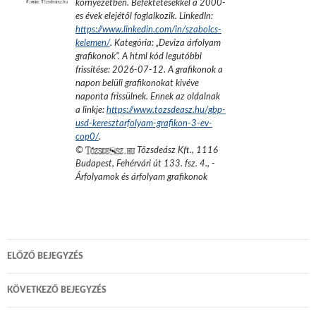
környezetben. Befektetésekkel a 2000-
es évek elejétől foglalkozik.
LinkedIn:
https://www.linkedin.com/in/szabolcs-
kelemen/
. Kategória: „
Deviza árfolyam
grafikonok
”.
A html kód legutóbbi
frissítése:
2026-07-12
. A grafikonok a
napon belüli grafikonokat kivéve
naponta frissülnek. Ennek az oldalnak
a linkje:
https://www.tozsdeasz.hu/gbp-
usd-keresztarfolyam-grafikon-3-ev-
cop0/
.
©
Tőzsdeász Kft.
,
1116
Budapest, Fehérvári út 133. fsz. 4.
,
-
Árfolyamok és árfolyam grafikonok
Bejegyzés
ELŐZŐ BEJEGYZÉS
navigáció
KÖVETKEZŐ BEJEGYZÉS