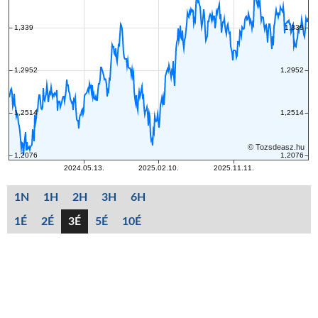
1N
1H
2H
3H
6H
1É
2É
3É
5É
10É