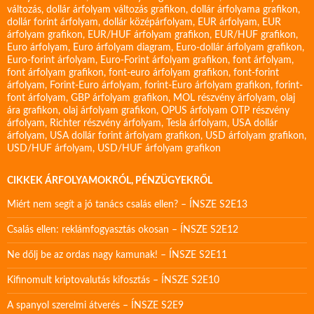
változás
,
dollár árfolyam változás grafikon
,
dollár árfolyama grafikon
,
dollár forint árfolyam
,
dollár középárfolyam
,
EUR árfolyam
,
EUR
árfolyam grafikon
,
EUR/HUF árfolyam grafikon
,
EUR/HUF grafikon
,
Euro árfolyam
,
Euro árfolyam diagram
,
Euro-dollár árfolyam grafikon
,
Euro-forint árfolyam
,
Euro-Forint árfolyam grafikon
,
font árfolyam
,
font árfolyam grafikon
,
font-euro árfolyam grafikon
,
font-forint
árfolyam
,
Forint-Euro árfolyam
,
forint-Euro árfolyam grafikon
,
forint-
font árfolyam
,
GBP árfolyam grafikon
,
MOL részvény árfolyam
,
olaj
ára grafikon
,
olaj árfolyam grafikon
,
OPUS árfolyam
OTP részvény
árfolyam
,
Richter részvény árfolyam
,
Tesla árfolyam
,
USA dollár
árfolyam
,
USA dollár forint árfolyam grafikon
,
USD árfolyam grafikon
,
USD/HUF árfolyam
,
USD/HUF árfolyam grafikon
CIKKEK ÁRFOLYAMOKRÓL, PÉNZÜGYEKRŐL
Miért nem segít a jó tanács csalás ellen? – ÍNSZE S2E13
Csalás ellen: reklámfogyasztás okosan – ÍNSZE S2E12
Ne dőlj be az ordas nagy kamunak! – ÍNSZE S2E11
Kifinomult kriptovalutás kifosztás – ÍNSZE S2E10
A spanyol szerelmi átverés – ÍNSZE S2E9