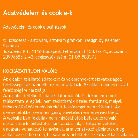
Adatvédelem és cookie-k
Adatvédelmi és cookie beállítások.
© Tőzsdeász - árfolyam, árfolyam grafikon. Design by
Kelemen
Szabolcs
Tőzsdeász Kft., 1116 Budapest, Fehérvári út 133. fsz. 4., adószám:
23996685-2-43, cégjegyzék szám: 01-09-988371
KOCKÁZATI TUDNIVALÓK:
Az oldalon található adatokért és véleményekért szavatosságot,
felelősséget az üzemeltetők nem vállalnak. Az oldalt mindenki saját
felelősségére használja.
Az oldalon fellelhető adatok, információk és dokumentumok
tájékoztató jellegűek, nem tekinthetők hiteles forrásnak, melyek
felhasználásából eredő károkért felelősséget nem vállalunk. Az
üzemeltetőkkel szemben igény, követelés nem érvényesíthető.
A website-ban foglaltak nem minősíthetők befektetésre való
ösztönzésnek, befektetési tanácsadásnak, értékpapír vételére,
eladására vonatkozó felhívásnak, arra vonatkozó ajánlatnak még
abban az esetben sem, ha valamely befektetési eszközzel kapcsolatos