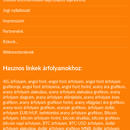
Olvasói kommentekkel kapcsolatos eljárásrend
Jogi nyilatkozat
Impresszum
Partnereink
Rólunk…
Webmestereknek
Hasznos linkek árfolyamokhoz:
4IG árfolyam
,
angol font
,
angol font árfolyam
,
angol font árfolyam
grafikonja
,
angol font árfolyama
,
angol font forint
,
arany ára grafikon
,
arany árfolyam alakulása
,
arany árfolyam alakulása grafikon
,
arany
árfolyam diagram
,
arany árfolyam előrejelzés
,
arany árfolyam éves
grafikon
,
arany árfolyam grafikon forint
,
arany világpiaci ára grafikon
,
arany-euro árfolyam grafikon
,
aranyár grafikon
,
árfolyam dollár
,
arfolyam EUR/HUF
,
befektetési arany árfolyam grafikon
,
Bitcoin
árfolyam
,
bitcoin árfolyam forint
,
bitcoin átváltás
,
bitcoin grafikon
,
bitcoin napi árfolyam
,
BTC árfolyam
,
BTC-USD árfolyam
,
dollár
árfolyam alakulása
,
dollár árfolyam grafikon MNB
,
dollár árfolyam