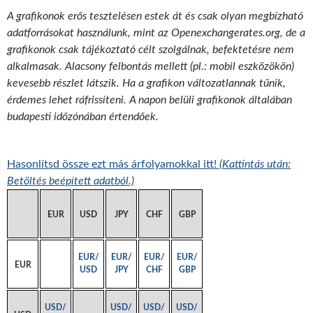
A grafikonok erős tesztelésen estek át és csak olyan megbízható
adatforrásokat használunk, mint az Openexchangerates.org, de a
grafikonok csak tájékoztató célt szolgálnak, befektetésre nem
alkalmasak. Alacsony felbontás mellett (pl.: mobil eszközökön)
kevesebb részlet látszik. Ha a grafikon változatlannak tűnik,
érdemes lehet ráfrissíteni. A napon belüli grafikonok általában
budapesti időzónában értendőek.
Hasonlítsd össze ezt más árfolyamokkal itt!
(Kattintás után:
Betöltés beépített adatból.)
EUR
USD
JPY
CHF
GBP
EUR/
EUR/
EUR/
EUR/
EUR
USD
JPY
CHF
GBP
USD/
USD/
USD/
USD/