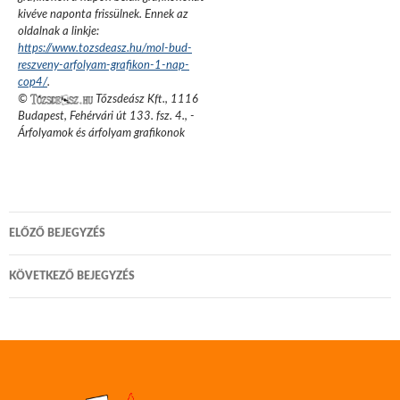
kivéve naponta frissülnek. Ennek az
oldalnak a linkje:
https://www.tozsdeasz.hu/mol-bud-
reszveny-arfolyam-grafikon-1-nap-
cop4/
.
©
Tőzsdeász Kft.
,
1116
Budapest, Fehérvári út 133. fsz. 4.
,
-
Árfolyamok és árfolyam grafikonok
Bejegyzés
ELŐZŐ BEJEGYZÉS
navigáció
KÖVETKEZŐ BEJEGYZÉS