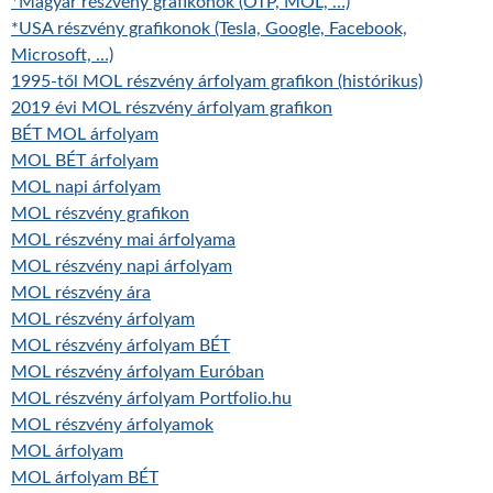
*Magyar részvény grafikonok (OTP, MOL, …)
*USA részvény grafikonok (Tesla, Google, Facebook,
Microsoft, …)
1995-től MOL részvény árfolyam grafikon (histórikus)
2019 évi MOL részvény árfolyam grafikon
BÉT MOL árfolyam
MOL BÉT árfolyam
MOL napi árfolyam
MOL részvény grafikon
MOL részvény mai árfolyama
MOL részvény napi árfolyam
MOL részvény ára
MOL részvény árfolyam
MOL részvény árfolyam BÉT
MOL részvény árfolyam Euróban
MOL részvény árfolyam Portfolio.hu
MOL részvény árfolyamok
MOL árfolyam
MOL árfolyam BÉT