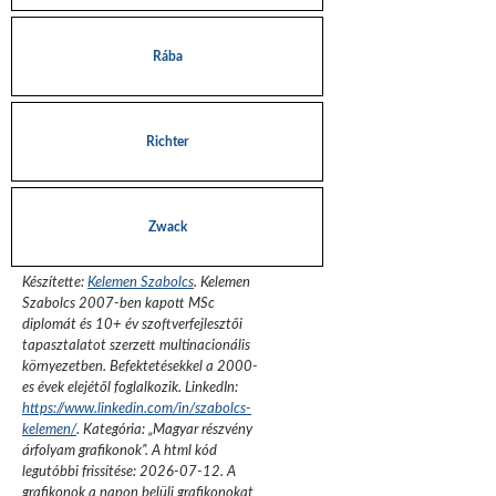
Rába
Richter
Zwack
Készítette:
Kelemen Szabolcs
.
Kelemen
Szabolcs 2007-ben kapott MSc
diplomát és 10+ év szoftverfejlesztői
tapasztalatot szerzett multinacionális
környezetben. Befektetésekkel a 2000-
es évek elejétől foglalkozik.
LinkedIn:
https://www.linkedin.com/in/szabolcs-
kelemen/
. Kategória: „
Magyar részvény
árfolyam grafikonok
”.
A html kód
legutóbbi frissítése:
2026-07-12
. A
grafikonok a napon belüli grafikonokat