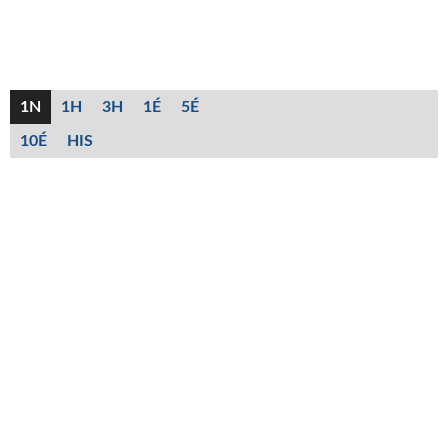
1N
1H
3H
1É
5É
10É
HIS