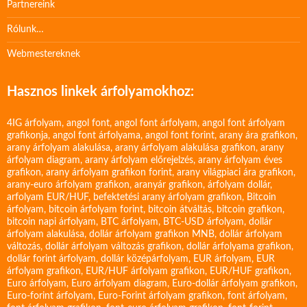
Partnereink
Rólunk…
Webmestereknek
Hasznos linkek árfolyamokhoz:
4IG árfolyam
,
angol font
,
angol font árfolyam
,
angol font árfolyam
grafikonja
,
angol font árfolyama
,
angol font forint
,
arany ára grafikon
,
arany árfolyam alakulása
,
arany árfolyam alakulása grafikon
,
arany
árfolyam diagram
,
arany árfolyam előrejelzés
,
arany árfolyam éves
grafikon
,
arany árfolyam grafikon forint
,
arany világpiaci ára grafikon
,
arany-euro árfolyam grafikon
,
aranyár grafikon
,
árfolyam dollár
,
arfolyam EUR/HUF
,
befektetési arany árfolyam grafikon
,
Bitcoin
árfolyam
,
bitcoin árfolyam forint
,
bitcoin átváltás
,
bitcoin grafikon
,
bitcoin napi árfolyam
,
BTC árfolyam
,
BTC-USD árfolyam
,
dollár
árfolyam alakulása
,
dollár árfolyam grafikon MNB
,
dollár árfolyam
változás
,
dollár árfolyam változás grafikon
,
dollár árfolyama grafikon
,
dollár forint árfolyam
,
dollár középárfolyam
,
EUR árfolyam
,
EUR
árfolyam grafikon
,
EUR/HUF árfolyam grafikon
,
EUR/HUF grafikon
,
Euro árfolyam
,
Euro árfolyam diagram
,
Euro-dollár árfolyam grafikon
,
Euro-forint árfolyam
,
Euro-Forint árfolyam grafikon
,
font árfolyam
,