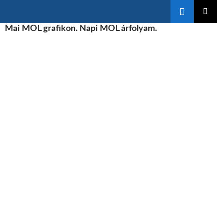
Keresés
KILÉPÉS
Mai MOL grafikon. Napi MOL árfolyam.
ELSŐDL
A
MENÜ
TARTALOMBA