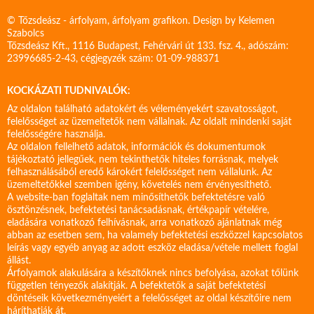
© Tőzsdeász - árfolyam, árfolyam grafikon. Design by
Kelemen
Szabolcs
Tőzsdeász Kft., 1116 Budapest, Fehérvári út 133. fsz. 4., adószám:
23996685-2-43, cégjegyzék szám: 01-09-988371
KOCKÁZATI TUDNIVALÓK:
Az oldalon található adatokért és véleményekért szavatosságot,
felelősséget az üzemeltetők nem vállalnak. Az oldalt mindenki saját
felelősségére használja.
Az oldalon fellelhető adatok, információk és dokumentumok
tájékoztató jellegűek, nem tekinthetők hiteles forrásnak, melyek
felhasználásából eredő károkért felelősséget nem vállalunk. Az
üzemeltetőkkel szemben igény, követelés nem érvényesíthető.
A website-ban foglaltak nem minősíthetők befektetésre való
ösztönzésnek, befektetési tanácsadásnak, értékpapír vételére,
eladására vonatkozó felhívásnak, arra vonatkozó ajánlatnak még
abban az esetben sem, ha valamely befektetési eszközzel kapcsolatos
leírás vagy egyéb anyag az adott eszköz eladása/vétele mellett foglal
állást.
Árfolyamok alakulására a készítőknek nincs befolyása, azokat tőlünk
független tényezők alakítják. A befektetők a saját befektetési
döntéseik következményeiért a felelősséget az oldal készítőire nem
háríthatják át.