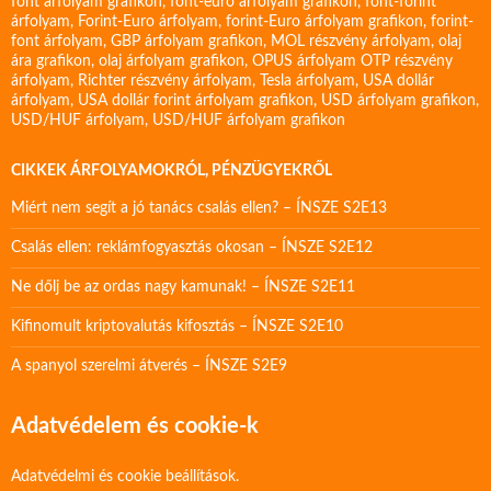
font árfolyam grafikon
,
font-euro árfolyam grafikon
,
font-forint
árfolyam
,
Forint-Euro árfolyam
,
forint-Euro árfolyam grafikon
,
forint-
font árfolyam
,
GBP árfolyam grafikon
,
MOL részvény árfolyam
,
olaj
ára grafikon
,
olaj árfolyam grafikon
,
OPUS árfolyam
OTP részvény
árfolyam
,
Richter részvény árfolyam
,
Tesla árfolyam
,
USA dollár
árfolyam
,
USA dollár forint árfolyam grafikon
,
USD árfolyam grafikon
,
USD/HUF árfolyam
,
USD/HUF árfolyam grafikon
CIKKEK ÁRFOLYAMOKRÓL, PÉNZÜGYEKRŐL
Miért nem segít a jó tanács csalás ellen? – ÍNSZE S2E13
Csalás ellen: reklámfogyasztás okosan – ÍNSZE S2E12
Ne dőlj be az ordas nagy kamunak! – ÍNSZE S2E11
Kifinomult kriptovalutás kifosztás – ÍNSZE S2E10
A spanyol szerelmi átverés – ÍNSZE S2E9
Adatvédelem és cookie-k
Adatvédelmi és cookie beállítások.