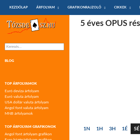
KILÉPÉS A TARTALOMBA
Keresés
KEZDŐLAP
ÁRFOLYAM
GRAFIKONRAJZOLÓ
CIKKEK
Tőzsdeász.hu – árfolyamok és árfolyam
5 éves OPUS rés
grafikonok
Keresés:
BLOG
TOP ÁRFOLYAMOK
Euró deviza árfolyam
Euró valuta árfolyam
USA dollár valuta árfolyam
Angol font valuta árfolyam
MNB árfolyamok
TOP ÁRFOLYAM GRAFIKONOK
1N
1H
3H
1É
5É
Angol font árfolyam grafikon
Euro középárfolyam grafikon