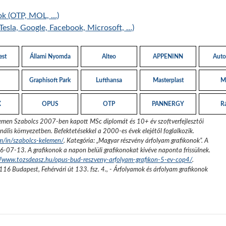
ok (OTP, MOL, …)
Tesla, Google, Facebook, Microsoft, …)
est
Állami Nyomda
Alteo
APPENINN
Auto
Graphisoft Park
Lufthansa
Masterplast
M
X
OPUS
OTP
PANNERGY
R
emen Szabolcs 2007-ben kapott MSc diplomát és 10+ év szoftverfejlesztői
nális környezetben. Befektetésekkel a 2000-es évek elejétől foglalkozik.
om/in/szabolcs-kelemen/
. Kategória: „
Magyar részvény árfolyam grafikonok
”.
A
6-07-13
. A grafikonok a napon belüli grafikonokat kivéve naponta frissülnek.
://www.tozsdeasz.hu/opus-bud-reszveny-arfolyam-grafikon-5-ev-cop4/
.
116 Budapest, Fehérvári út 133. fsz. 4.
,
- Árfolyamok és árfolyam grafikonok