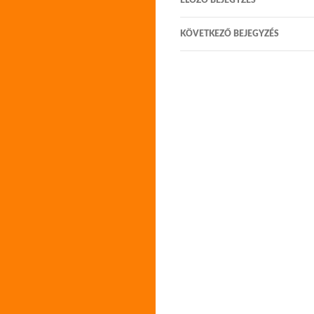
ELŐZŐ BEJEGYZÉS
navigáció
KÖVETKEZŐ BEJEGYZÉS