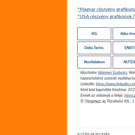
*Magyar részvény grafikon
*USA részvény grafikonok (
4IG
Akko Inv
Delta Techn.
ENEFI
Nordtelekom
NUTE
Készítette:
Kelemen Szabolcs
.
Kel
tapasztalatot szerzett multinacio
LinkedIn:
https://www.linkedin.c
html kód legutóbbi frissítése:
202
Ennek az oldalnak a linkje:
https
©
Tőzsdeász Kft.
,
1
Bejegyzés