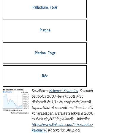
Palládium, Ft/gr
Platina
Platina, Ft/gr
Réz
Készítette:
Kelemen Szabolcs
.
Kelemen
Szabolcs 2007-ben kapott MSc
diplomát és 10+ év szoftverfejlesztői
tapasztalatot szerzett multinacionális
környezetben. Befektetésekkel a 2000-
es évek elejétől foglalkozik.
LinkedIn:
https://www.linkedin.com/in/szabolcs-
kelemen/
. Kategória: „
Árupiaci