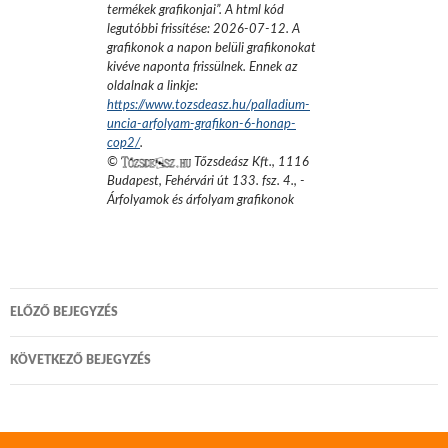
termékek grafikonjai
”.
A html kód
legutóbbi frissítése:
2026-07-12
. A
grafikonok a napon belüli grafikonokat
kivéve naponta frissülnek. Ennek az
oldalnak a linkje:
https://www.tozsdeasz.hu/palladium-
uncia-arfolyam-grafikon-6-honap-
cop2/
.
©
Tőzsdeász Kft.
,
1116
Budapest, Fehérvári út 133. fsz. 4.
,
-
Árfolyamok és árfolyam grafikonok
Bejegyzés
ELŐZŐ BEJEGYZÉS
navigáció
KÖVETKEZŐ BEJEGYZÉS