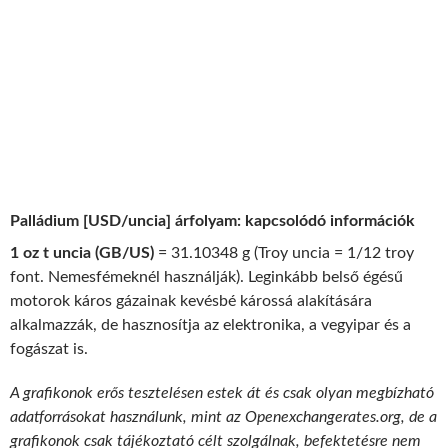
Palládium [USD/uncia] árfolyam: kapcsolódó információk
1 oz t uncia (GB/US)
= 31.10348 g (Troy uncia = 1/12 troy
font. Nemesfémeknél használják). Leginkább belső égésű
motorok káros gázainak kevésbé károssá alakítására
alkalmazzák, de hasznosítja az elektronika, a vegyipar és a
fogászat is.
A grafikonok erős tesztelésen estek át és csak olyan megbízható
adatforrásokat használunk, mint az Openexchangerates.org, de a
grafikonok csak tájékoztató célt szolgálnak, befektetésre nem