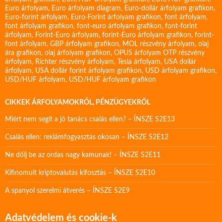
Euro árfolyam
,
Euro árfolyam diagram
,
Euro-dollár árfolyam grafikon
,
Euro-forint árfolyam
,
Euro-Forint árfolyam grafikon
,
font árfolyam
,
font árfolyam grafikon
,
font-euro árfolyam grafikon
,
font-forint
árfolyam
,
Forint-Euro árfolyam
,
forint-Euro árfolyam grafikon
,
forint-
font árfolyam
,
GBP árfolyam grafikon
,
MOL részvény árfolyam
,
olaj
ára grafikon
,
olaj árfolyam grafikon
,
OPUS árfolyam
OTP részvény
árfolyam
,
Richter részvény árfolyam
,
Tesla árfolyam
,
USA dollár
árfolyam
,
USA dollár forint árfolyam grafikon
,
USD árfolyam grafikon
,
USD/HUF árfolyam
,
USD/HUF árfolyam grafikon
CIKKEK ÁRFOLYAMOKRÓL, PÉNZÜGYEKRŐL
Miért nem segít a jó tanács csalás ellen? – ÍNSZE S2E13
Csalás ellen: reklámfogyasztás okosan – ÍNSZE S2E12
Ne dőlj be az ordas nagy kamunak! – ÍNSZE S2E11
Kifinomult kriptovalutás kifosztás – ÍNSZE S2E10
A spanyol szerelmi átverés – ÍNSZE S2E9
Adatvédelem és cookie-k