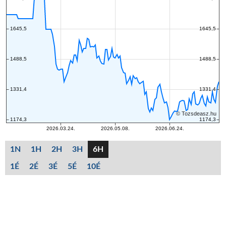
1N
1H
2H
3H
6H
1É
2É
3É
5É
10É