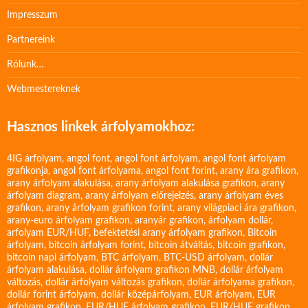
Impresszum
Partnereink
Rólunk…
Webmestereknek
Hasznos linkek árfolyamokhoz:
4IG árfolyam
,
angol font
,
angol font árfolyam
,
angol font árfolyam
grafikonja
,
angol font árfolyama
,
angol font forint
,
arany ára grafikon
,
arany árfolyam alakulása
,
arany árfolyam alakulása grafikon
,
arany
árfolyam diagram
,
arany árfolyam előrejelzés
,
arany árfolyam éves
grafikon
,
arany árfolyam grafikon forint
,
arany világpiaci ára grafikon
,
arany-euro árfolyam grafikon
,
aranyár grafikon
,
árfolyam dollár
,
arfolyam EUR/HUF
,
befektetési arany árfolyam grafikon
,
Bitcoin
árfolyam
,
bitcoin árfolyam forint
,
bitcoin átváltás
,
bitcoin grafikon
,
bitcoin napi árfolyam
,
BTC árfolyam
,
BTC-USD árfolyam
,
dollár
árfolyam alakulása
,
dollár árfolyam grafikon MNB
,
dollár árfolyam
változás
,
dollár árfolyam változás grafikon
,
dollár árfolyama grafikon
,
dollár forint árfolyam
,
dollár középárfolyam
,
EUR árfolyam
,
EUR
árfolyam grafikon
,
EUR/HUF árfolyam grafikon
,
EUR/HUF grafikon
,