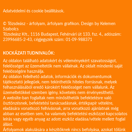
Adatvédelmi és cookie beállítások.
© Tőzsdeász - árfolyam, árfolyam grafikon. Design by
Kelemen
Szabolcs
Tőzsdeász Kft., 1116 Budapest, Fehérvári út 133. fsz. 4., adószám:
23996685-2-43, cégjegyzék szám: 01-09-988371
KOCKÁZATI TUDNIVALÓK:
Az oldalon található adatokért és véleményekért szavatosságot,
felelősséget az üzemeltetők nem vállalnak. Az oldalt mindenki saját
felelősségére használja.
Az oldalon fellelhető adatok, információk és dokumentumok
tájékoztató jellegűek, nem tekinthetők hiteles forrásnak, melyek
felhasználásából eredő károkért felelősséget nem vállalunk. Az
üzemeltetőkkel szemben igény, követelés nem érvényesíthető.
A website-ban foglaltak nem minősíthetők befektetésre való
ösztönzésnek, befektetési tanácsadásnak, értékpapír vételére,
eladására vonatkozó felhívásnak, arra vonatkozó ajánlatnak még
abban az esetben sem, ha valamely befektetési eszközzel kapcsolatos
leírás vagy egyéb anyag az adott eszköz eladása/vétele mellett foglal
állást.
Árfolyamok alakulására a készítőknek nincs befolyása, azokat tőlünk