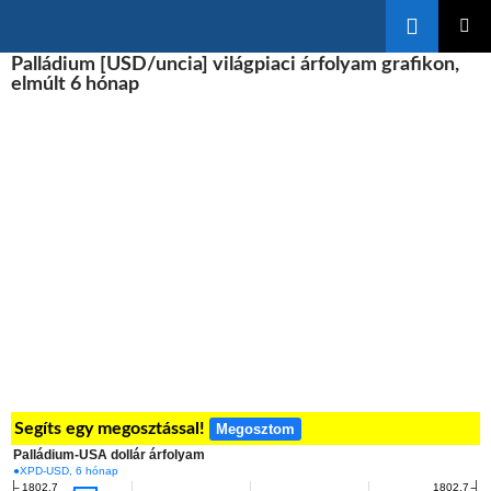
Keresés
KILÉPÉS
Palládium [USD/uncia] világpiaci árfolyam grafikon,
ELSŐDL
A
MENÜ
elmúlt 6 hónap
TARTALOMBA
Segíts egy megosztással!
Megosztom