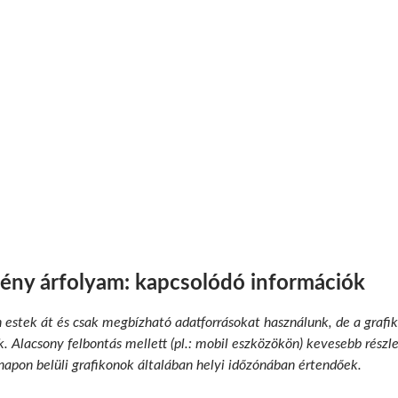
ny árfolyam: kapcsolódó információk
n estek át és csak megbízható adatforrásokat használunk, de a grafik
 Alacsony felbontás mellett (pl.: mobil eszközökön) kevesebb részlet
 napon belüli grafikonok általában helyi időzónában értendőek.