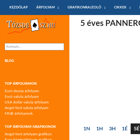
KILÉPÉS A TARTALOMBA
Keresés
KEZDŐLAP
ÁRFOLYAM
GRAFIKONRAJZOLÓ
CIKKEK
Tőzsdeász.hu – árfolyamok és árfolyam
5 éves PANNERG
grafikonok
Keresés:
BLOG
TOP ÁRFOLYAMOK
Euró deviza árfolyam
Euró valuta árfolyam
USA dollár valuta árfolyam
Angol font valuta árfolyam
MNB árfolyamok
TOP ÁRFOLYAM GRAFIKONOK
1N
1H
3H
1É
5É
Angol font árfolyam grafikon
Euro középárfolyam grafikon