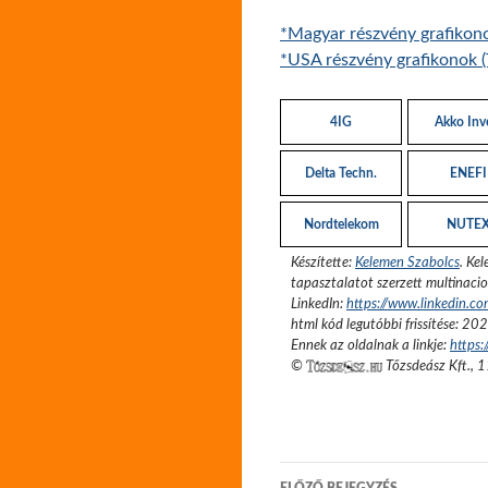
*Magyar részvény grafikon
*USA részvény grafikonok (
4IG
Akko Inv
Delta Techn.
ENEFI
Nordtelekom
NUTE
Készítette:
Kelemen Szabolcs
.
Kel
tapasztalatot szerzett multinacio
LinkedIn:
https://www.linkedin.c
html kód legutóbbi frissítése:
202
Ennek az oldalnak a linkje:
https:
©
Tőzsdeász Kft.
,
1
Bejegyzés