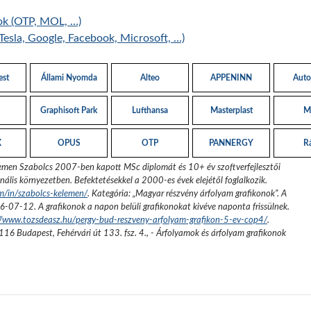
ok (OTP, MOL, …)
Tesla, Google, Facebook, Microsoft, …)
est
Állami Nyomda
Alteo
APPENINN
Auto
Graphisoft Park
Lufthansa
Masterplast
M
X
OPUS
OTP
PANNERGY
R
emen Szabolcs 2007-ben kapott MSc diplomát és 10+ év szoftverfejlesztői
nális környezetben. Befektetésekkel a 2000-es évek elejétől foglalkozik.
om/in/szabolcs-kelemen/
. Kategória: „
Magyar részvény árfolyam grafikonok
”.
A
6-07-12
. A grafikonok a napon belüli grafikonokat kivéve naponta frissülnek.
//www.tozsdeasz.hu/pergy-bud-reszveny-arfolyam-grafikon-5-ev-cop4/
.
116 Budapest, Fehérvári út 133. fsz. 4.
,
- Árfolyamok és árfolyam grafikonok