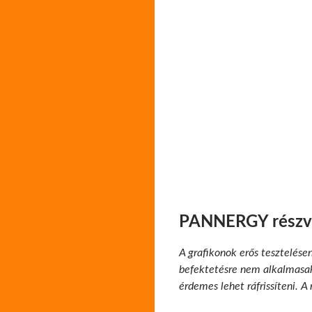
PANNERGY részvé
A grafikonok erős tesztelése
befektetésre nem alkalmasak.
érdemes lehet ráfrissíteni. A