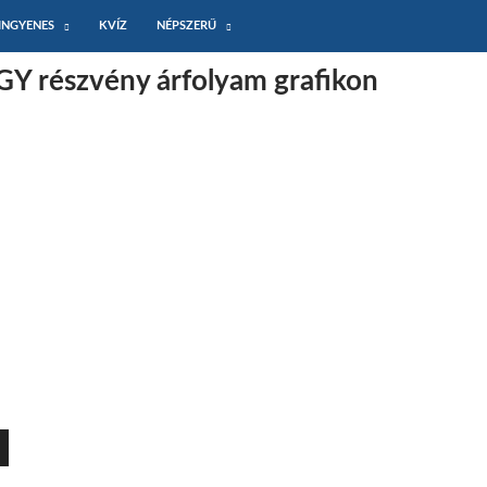
INGYENES
KVÍZ
NÉPSZERŰ
Y részvény árfolyam grafikon