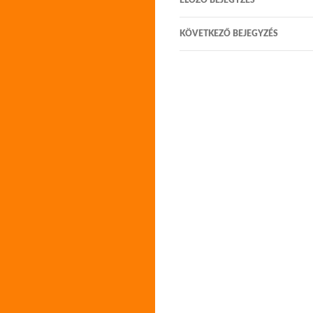
ELŐZŐ BEJEGYZÉS
navigáció
KÖVETKEZŐ BEJEGYZÉS