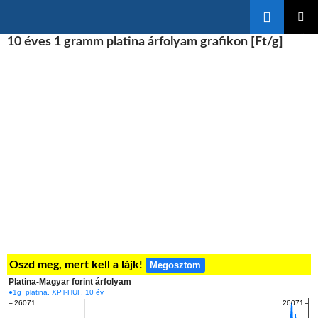
Keresés
KILÉPÉS
10 éves 1 gramm platina árfolyam grafikon [Ft/g]
ELSŐDL
A
MENÜ
TARTALOMBA
Oszd meg, mert kell a lájk!
Megosztom