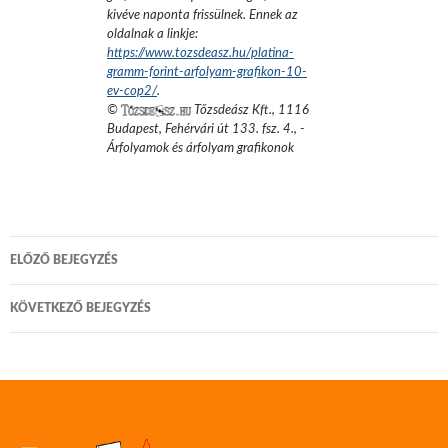
kivéve naponta frissülnek. Ennek az
oldalnak a linkje:
https://www.tozsdeasz.hu/platina-
gramm-forint-arfolyam-grafikon-10-
ev-cop2/
.
©
Tőzsdeász Kft.
,
1116
Budapest, Fehérvári út 133. fsz. 4.
,
-
Árfolyamok és árfolyam grafikonok
Bejegyzés
ELŐZŐ BEJEGYZÉS
navigáció
KÖVETKEZŐ BEJEGYZÉS