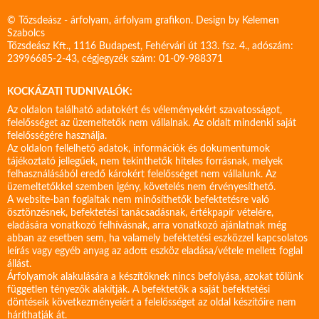
© Tőzsdeász - árfolyam, árfolyam grafikon. Design by
Kelemen
Szabolcs
Tőzsdeász Kft., 1116 Budapest, Fehérvári út 133. fsz. 4., adószám:
23996685-2-43, cégjegyzék szám: 01-09-988371
KOCKÁZATI TUDNIVALÓK:
Az oldalon található adatokért és véleményekért szavatosságot,
felelősséget az üzemeltetők nem vállalnak. Az oldalt mindenki saját
felelősségére használja.
Az oldalon fellelhető adatok, információk és dokumentumok
tájékoztató jellegűek, nem tekinthetők hiteles forrásnak, melyek
felhasználásából eredő károkért felelősséget nem vállalunk. Az
üzemeltetőkkel szemben igény, követelés nem érvényesíthető.
A website-ban foglaltak nem minősíthetők befektetésre való
ösztönzésnek, befektetési tanácsadásnak, értékpapír vételére,
eladására vonatkozó felhívásnak, arra vonatkozó ajánlatnak még
abban az esetben sem, ha valamely befektetési eszközzel kapcsolatos
leírás vagy egyéb anyag az adott eszköz eladása/vétele mellett foglal
állást.
Árfolyamok alakulására a készítőknek nincs befolyása, azokat tőlünk
független tényezők alakítják. A befektetők a saját befektetési
döntéseik következményeiért a felelősséget az oldal készítőire nem
háríthatják át.