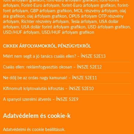
font árfolyam grafikon
,
font-euro árfolyam grafikon
,
font-forint
árfolyam
,
Forint-Euro árfolyam
,
forint-Euro árfolyam grafikon
,
forint-
font árfolyam
,
GBP árfolyam grafikon
,
MOL részvény árfolyam
,
olaj
ára grafikon
,
olaj árfolyam grafikon
,
OPUS árfolyam
OTP részvény
árfolyam
,
Richter részvény árfolyam
,
Tesla árfolyam
,
USA dollár
árfolyam
,
USA dollár forint árfolyam grafikon
,
USD árfolyam grafikon
,
USD/HUF árfolyam
,
USD/HUF árfolyam grafikon
CIKKEK ÁRFOLYAMOKRÓL, PÉNZÜGYEKRŐL
Miért nem segít a jó tanács csalás ellen? – ÍNSZE S2E13
Csalás ellen: reklámfogyasztás okosan – ÍNSZE S2E12
Ne dőlj be az ordas nagy kamunak! – ÍNSZE S2E11
Kifinomult kriptovalutás kifosztás – ÍNSZE S2E10
A spanyol szerelmi átverés – ÍNSZE S2E9
Adatvédelem és cookie-k
Adatvédelmi és cookie beállítások.