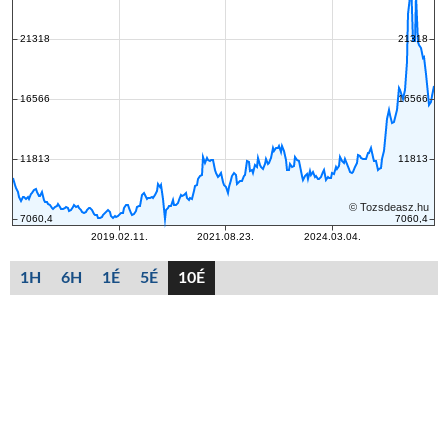
1H
6H
1É
5É
10É