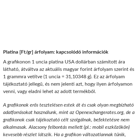
Platina [Ft/gr] árfolyam: kapcsolódó információk
A grafikonon 1 uncia platina USA dollárban számított ára
látható, átváltva az aktuális magyar forint árfolyam szerint és
1 grammra vetítve (1 uncia = 31,10348 g). Ez az árfolyam
tájékoztató jellegű, és nem jelenti azt, hogy ilyen árfolyamon
venni, vagy eladni lehet az adott termékből.
A grafikonok erős tesztelésen estek át és csak olyan megbízható
adatforrásokat használunk, mint az Openexchangerates.org, de a
grafikonok csak tájékoztató célt szolgálnak, befektetésre nem
alkalmasak. Alacsony felbontás mellett (pl.: mobil eszközökön)
kevesebb részlet látszik. Ha a grafikon változatlannak tűnik,