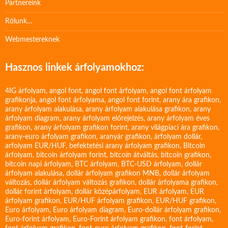
Partnereink
Rólunk…
Webmestereknek
Hasznos linkek árfolyamokhoz:
4IG árfolyam
,
angol font
,
angol font árfolyam
,
angol font árfolyam
grafikonja
,
angol font árfolyama
,
angol font forint
,
arany ára grafikon
,
arany árfolyam alakulása
,
arany árfolyam alakulása grafikon
,
arany
árfolyam diagram
,
arany árfolyam előrejelzés
,
arany árfolyam éves
grafikon
,
arany árfolyam grafikon forint
,
arany világpiaci ára grafikon
,
arany-euro árfolyam grafikon
,
aranyár grafikon
,
árfolyam dollár
,
arfolyam EUR/HUF
,
befektetési arany árfolyam grafikon
,
Bitcoin
árfolyam
,
bitcoin árfolyam forint
,
bitcoin átváltás
,
bitcoin grafikon
,
bitcoin napi árfolyam
,
BTC árfolyam
,
BTC-USD árfolyam
,
dollár
árfolyam alakulása
,
dollár árfolyam grafikon MNB
,
dollár árfolyam
változás
,
dollár árfolyam változás grafikon
,
dollár árfolyama grafikon
,
dollár forint árfolyam
,
dollár középárfolyam
,
EUR árfolyam
,
EUR
árfolyam grafikon
,
EUR/HUF árfolyam grafikon
,
EUR/HUF grafikon
,
Euro árfolyam
,
Euro árfolyam diagram
,
Euro-dollár árfolyam grafikon
,
Euro-forint árfolyam
,
Euro-Forint árfolyam grafikon
,
font árfolyam
,