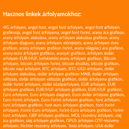
Hasznos linkek árfolyamokhoz:
4IG árfolyam
,
angol font
,
angol font árfolyam
,
angol font árfolyam
grafikonja
,
angol font árfolyama
,
angol font forint
,
arany ára grafikon
,
arany árfolyam alakulása
,
arany árfolyam alakulása grafikon
,
arany
árfolyam diagram
,
arany árfolyam előrejelzés
,
arany árfolyam éves
grafikon
,
arany árfolyam grafikon forint
,
arany világpiaci ára grafikon
,
arany-euro árfolyam grafikon
,
aranyár grafikon
,
árfolyam dollár
,
arfolyam EUR/HUF
,
befektetési arany árfolyam grafikon
,
Bitcoin
árfolyam
,
bitcoin árfolyam forint
,
bitcoin átváltás
,
bitcoin grafikon
,
bitcoin napi árfolyam
,
BTC árfolyam
,
BTC-USD árfolyam
,
dollár
árfolyam alakulása
,
dollár árfolyam grafikon MNB
,
dollár árfolyam
változás
,
dollár árfolyam változás grafikon
,
dollár árfolyama grafikon
,
dollár forint árfolyam
,
dollár középárfolyam
,
EUR árfolyam
,
EUR
árfolyam grafikon
,
EUR/HUF árfolyam grafikon
,
EUR/HUF grafikon
,
Euro árfolyam
,
Euro árfolyam diagram
,
Euro-dollár árfolyam grafikon
,
Euro-forint árfolyam
,
Euro-Forint árfolyam grafikon
,
font árfolyam
,
font árfolyam grafikon
,
font-euro árfolyam grafikon
,
font-forint
árfolyam
,
Forint-Euro árfolyam
,
forint-Euro árfolyam grafikon
,
forint-
font árfolyam
,
GBP árfolyam grafikon
,
MOL részvény árfolyam
,
olaj
ára grafikon
,
olaj árfolyam grafikon
,
OPUS árfolyam
OTP részvény
árfolyam
,
Richter részvény árfolyam
,
Tesla árfolyam
,
USA dollár