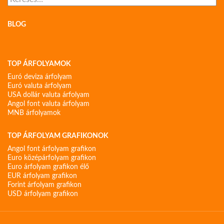
BLOG
TOP ÁRFOLYAMOK
Euró deviza árfolyam
Euró valuta árfolyam
USA dollár valuta árfolyam
Angol font valuta árfolyam
MNB árfolyamok
TOP ÁRFOLYAM GRAFIKONOK
Angol font árfolyam grafikon
Euro középárfolyam grafikon
Euro árfolyam grafikon élő
EUR árfolyam grafikon
Forint árfolyam grafikon
USD árfolyam grafikon