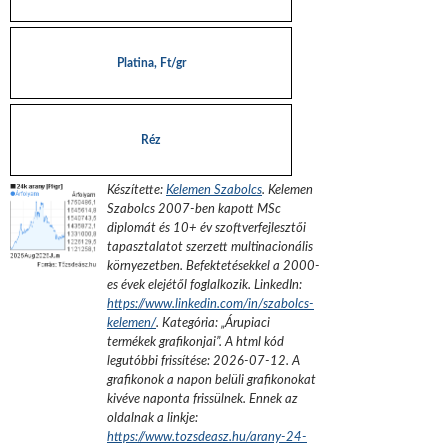
Platina, Ft/gr
Réz
Készítette:
Kelemen Szabolcs
.
Kelemen
Szabolcs 2007-ben kapott MSc
diplomát és 10+ év szoftverfejlesztői
tapasztalatot szerzett multinacionális
környezetben. Befektetésekkel a 2000-
es évek elejétől foglalkozik.
LinkedIn:
https://www.linkedin.com/in/szabolcs-
kelemen/
. Kategória: „
Árupiaci
termékek grafikonjai
”.
A html kód
legutóbbi frissítése:
2026-07-12
. A
grafikonok a napon belüli grafikonokat
kivéve naponta frissülnek. Ennek az
oldalnak a linkje:
https://www.tozsdeasz.hu/arany-24-