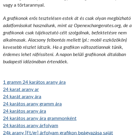
vagy a törtarannyal.
A grafikonok erős tesztelésen estek át és csak olyan megbízható
adatforrásokat használunk, mint az Openexchangerates.org, de a
grafikonok csak tájékoztató célt szolgálnak, befektetésre nem
alkalmasak. Alacsony felbontás mellett (pl.: mobil eszközökön)
kevesebb részlet látszik. Ha a grafikon változatlannak tűnik,
érdemes lehet ráfrissíteni. A napon belüli grafikonok általában
budapesti időzónában értendőek.
1 gramm 24 karátos arany ára
24 karat arany ar
24 karát arany ára
24 karátos arany gramm ára
24 karátos arany ára
24 karátos arany ára grammonként
24 karátos arany árfolyam
24k arany [Ft/gr] árfolyam grafikon beágyazása saját