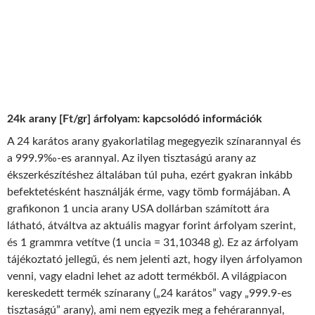
24k arany [Ft/gr] árfolyam: kapcsolódó információk
A 24 karátos arany gyakorlatilag megegyezik színarannyal és
a 999.9‰-es arannyal. Az ilyen tisztaságú arany az
ékszerkészítéshez általában túl puha, ezért gyakran inkább
befektetésként használják érme, vagy tömb formájában. A
grafikonon 1 uncia arany USA dollárban számított ára
látható, átváltva az aktuális magyar forint árfolyam szerint,
és 1 grammra vetítve (1 uncia = 31,10348 g). Ez az árfolyam
tájékoztató jellegű, és nem jelenti azt, hogy ilyen árfolyamon
venni, vagy eladni lehet az adott termékből. A világpiacon
kereskedett termék színarany („24 karátos” vagy „999.9-es
tisztaságú” arany), ami nem egyezik meg a fehérarannyal,