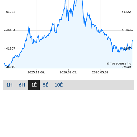
1H
6H
1É
5É
10É