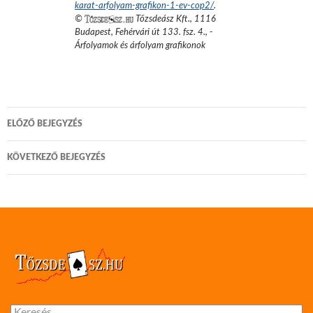
karat-arfolyam-grafikon-1-ev-cop2/
.
©
Tőzsdeász Kft.
,
1116
Budapest, Fehérvári út 133. fsz. 4.
,
-
Árfolyamok és árfolyam grafikonok
Bejegyzés
ELŐZŐ BEJEGYZÉS
navigáció
KÖVETKEZŐ BEJEGYZÉS
Keresés: