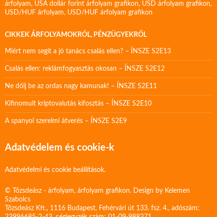
árfolyam
,
USA dollár forint árfolyam grafikon
,
USD árfolyam grafikon
,
USD/HUF árfolyam
,
USD/HUF árfolyam grafikon
CIKKEK ÁRFOLYAMOKRÓL, PÉNZÜGYEKRŐL
Miért nem segít a jó tanács csalás ellen? – ÍNSZE S2E13
Csalás ellen: reklámfogyasztás okosan – ÍNSZE S2E12
Ne dőlj be az ordas nagy kamunak! – ÍNSZE S2E11
Kifinomult kriptovalutás kifosztás – ÍNSZE S2E10
A spanyol szerelmi átverés – ÍNSZE S2E9
Adatvédelem és cookie-k
Adatvédelmi és cookie beállítások.
© Tőzsdeász - árfolyam, árfolyam grafikon. Design by
Kelemen
Szabolcs
Tőzsdeász Kft., 1116 Budapest, Fehérvári út 133. fsz. 4., adószám: