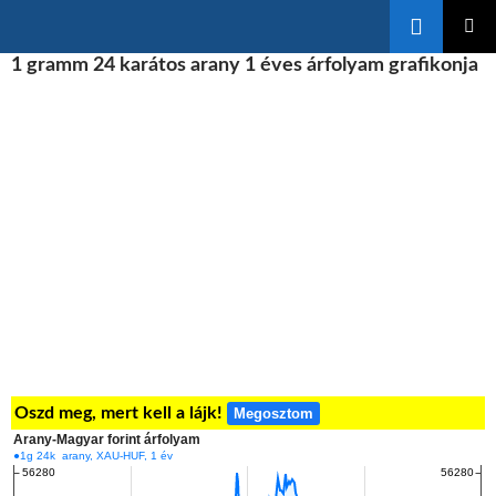
Keresés
KILÉPÉS
1 gramm 24 karátos arany 1 éves árfolyam grafikonja
ELSŐDL
A
MENÜ
TARTALOMBA
Oszd meg, mert kell a lájk!
Megosztom