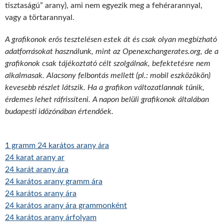
tisztaságú” arany), ami nem egyezik meg a fehérarannyal,
vagy a törtarannyal.
A grafikonok erős tesztelésen estek át és csak olyan megbízható
adatforrásokat használunk, mint az Openexchangerates.org, de a
grafikonok csak tájékoztató célt szolgálnak, befektetésre nem
alkalmasak. Alacsony felbontás mellett (pl.: mobil eszközökön)
kevesebb részlet látszik. Ha a grafikon változatlannak tűnik,
érdemes lehet ráfrissíteni. A napon belüli grafikonok általában
budapesti időzónában értendőek.
1 gramm 24 karátos arany ára
24 karat arany ar
24 karát arany ára
24 karátos arany gramm ára
24 karátos arany ára
24 karátos arany ára grammonként
24 karátos arany árfolyam