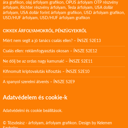
ára grafikon
,
olaj árfolyam grafikon
,
OPUS árfolyam
OTP részvény
árfolyam
,
Richter részvény árfolyam
,
Tesla árfolyam
,
USA dollár
árfolyam
,
USA dollár forint árfolyam grafikon
,
USD árfolyam grafikon
,
USD/HUF árfolyam
,
USD/HUF árfolyam grafikon
CIKKEK ÁRFOLYAMOKRÓL, PÉNZÜGYEKRŐL
Miért nem segít a jó tanács csalás ellen? – ÍNSZE S2E13
Csalás ellen: reklámfogyasztás okosan – ÍNSZE S2E12
Ne dőlj be az ordas nagy kamunak! – ÍNSZE S2E11
Kifinomult kriptovalutás kifosztás – ÍNSZE S2E10
A spanyol szerelmi átverés – ÍNSZE S2E9
Adatvédelem és cookie-k
Adatvédelmi és cookie beállítások.
© Tőzsdeász - árfolyam, árfolyam grafikon. Design by
Kelemen