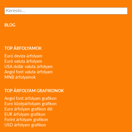
Keresés:
BLOG
TOP ÁRFOLYAMOK
Euró deviza árfolyam
Euró valuta árfolyam
USA dollár valuta árfolyam
Angol font valuta árfolyam
MNB árfolyamok
TOP ÁRFOLYAM GRAFIKONOK
Angol font árfolyam grafikon
Euro középárfolyam grafikon
Euro árfolyam grafikon élő
EUR árfolyam grafikon
Forint árfolyam grafikon
USD árfolyam grafikon