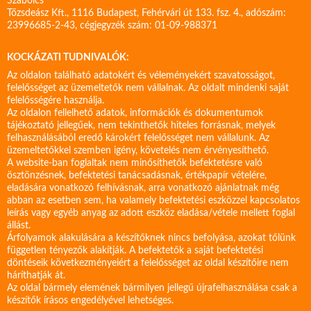
Szabolcs
Tőzsdeász Kft., 1116 Budapest, Fehérvári út 133. fsz. 4., adószám:
23996685-2-43, cégjegyzék szám: 01-09-988371
KOCKÁZATI TUDNIVALÓK:
Az oldalon található adatokért és véleményekért szavatosságot,
felelősséget az üzemeltetők nem vállalnak. Az oldalt mindenki saját
felelősségére használja.
Az oldalon fellelhető adatok, információk és dokumentumok
tájékoztató jellegűek, nem tekinthetők hiteles forrásnak, melyek
felhasználásából eredő károkért felelősséget nem vállalunk. Az
üzemeltetőkkel szemben igény, követelés nem érvényesíthető.
A website-ban foglaltak nem minősíthetők befektetésre való
ösztönzésnek, befektetési tanácsadásnak, értékpapír vételére,
eladására vonatkozó felhívásnak, arra vonatkozó ajánlatnak még
abban az esetben sem, ha valamely befektetési eszközzel kapcsolatos
leírás vagy egyéb anyag az adott eszköz eladása/vétele mellett foglal
állást.
Árfolyamok alakulására a készítőknek nincs befolyása, azokat tőlünk
független tényezők alakítják. A befektetők a saját befektetési
döntéseik következményeiért a felelősséget az oldal készítőire nem
háríthatják át.
Az oldal bármely elemének bármilyen jellegű újrafelhasználása csak a
készítők írásos engedélyével lehetséges.