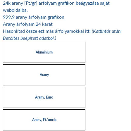
24k arany [Ft/gr] árfolyam grafikon beágyazása saját
weboldalba.
999.9 arany árfolyam grafikon
Arany árfolyam 24 karát
Hasonlítsd össze ezt más árfolyamokkal itt!
(Kattintás után:
Betöltés beépített adatból.)
Alumínium
Arany
Arany, Euro
Arany, Ft/uncia