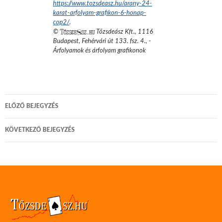
https://www.tozsdeasz.hu/arany-24-
karat-arfolyam-grafikon-6-honap-
cop2/
.
©
Tőzsdeász Kft.
,
1116
Budapest, Fehérvári út 133. fsz. 4.
,
-
Árfolyamok és árfolyam grafikonok
Bejegyzés
ELŐZŐ BEJEGYZÉS
navigáció
KÖVETKEZŐ BEJEGYZÉS