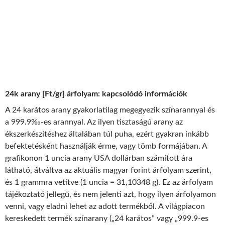
24k arany [Ft/gr] árfolyam: kapcsolódó információk
A 24 karátos arany gyakorlatilag megegyezik színarannyal és
a 999.9‰-es arannyal. Az ilyen tisztaságú arany az
ékszerkészítéshez általában túl puha, ezért gyakran inkább
befektetésként használják érme, vagy tömb formájában. A
grafikonon 1 uncia arany USA dollárban számított ára
látható, átváltva az aktuális magyar forint árfolyam szerint,
és 1 grammra vetítve (1 uncia = 31,10348 g). Ez az árfolyam
tájékoztató jellegű, és nem jelenti azt, hogy ilyen árfolyamon
venni, vagy eladni lehet az adott termékből. A világpiacon
kereskedett termék színarany („24 karátos” vagy „999.9-es