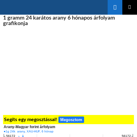
Keresés
KILÉPÉS
1 gramm 24 karátos arany 6 hónapos árfolyam
ELSŐDL
A
MENÜ
grafikonja
TARTALOMBA
Segíts egy megosztással!
Megosztom