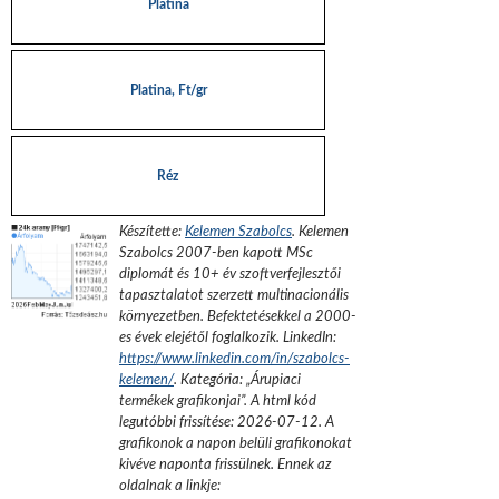
Platina
Platina, Ft/gr
Réz
Készítette:
Kelemen Szabolcs
.
Kelemen
Szabolcs 2007-ben kapott MSc
diplomát és 10+ év szoftverfejlesztői
tapasztalatot szerzett multinacionális
környezetben. Befektetésekkel a 2000-
es évek elejétől foglalkozik.
LinkedIn:
https://www.linkedin.com/in/szabolcs-
kelemen/
. Kategória: „
Árupiaci
termékek grafikonjai
”.
A html kód
legutóbbi frissítése:
2026-07-12
. A
grafikonok a napon belüli grafikonokat
kivéve naponta frissülnek. Ennek az
oldalnak a linkje: