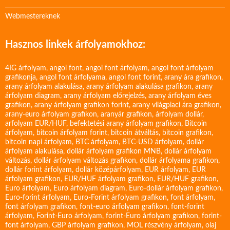
Webmestereknek
Hasznos linkek árfolyamokhoz:
4IG árfolyam
,
angol font
,
angol font árfolyam
,
angol font árfolyam
grafikonja
,
angol font árfolyama
,
angol font forint
,
arany ára grafikon
,
arany árfolyam alakulása
,
arany árfolyam alakulása grafikon
,
arany
árfolyam diagram
,
arany árfolyam előrejelzés
,
arany árfolyam éves
grafikon
,
arany árfolyam grafikon forint
,
arany világpiaci ára grafikon
,
arany-euro árfolyam grafikon
,
aranyár grafikon
,
árfolyam dollár
,
arfolyam EUR/HUF
,
befektetési arany árfolyam grafikon
,
Bitcoin
árfolyam
,
bitcoin árfolyam forint
,
bitcoin átváltás
,
bitcoin grafikon
,
bitcoin napi árfolyam
,
BTC árfolyam
,
BTC-USD árfolyam
,
dollár
árfolyam alakulása
,
dollár árfolyam grafikon MNB
,
dollár árfolyam
változás
,
dollár árfolyam változás grafikon
,
dollár árfolyama grafikon
,
dollár forint árfolyam
,
dollár középárfolyam
,
EUR árfolyam
,
EUR
árfolyam grafikon
,
EUR/HUF árfolyam grafikon
,
EUR/HUF grafikon
,
Euro árfolyam
,
Euro árfolyam diagram
,
Euro-dollár árfolyam grafikon
,
Euro-forint árfolyam
,
Euro-Forint árfolyam grafikon
,
font árfolyam
,
font árfolyam grafikon
,
font-euro árfolyam grafikon
,
font-forint
árfolyam
,
Forint-Euro árfolyam
,
forint-Euro árfolyam grafikon
,
forint-
font árfolyam
,
GBP árfolyam grafikon
,
MOL részvény árfolyam
,
olaj