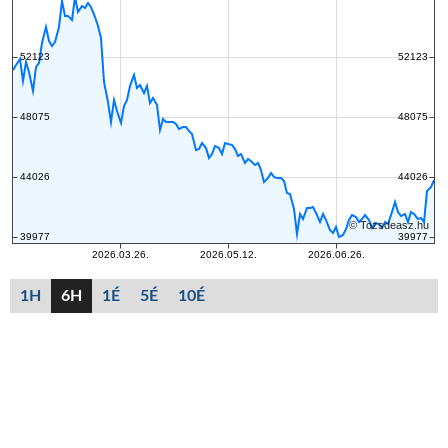
1H
6H
1É
5É
10É