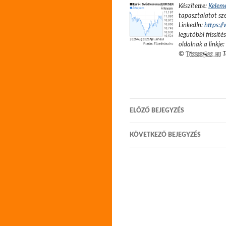
Készítette:
Kelem
tapasztalatot sze
LinkedIn:
https:/
legutóbbi frissíté
oldalnak a linkje:
©
T
Bejegyzés
ELŐZŐ BEJEGYZÉS
navigáció
KÖVETKEZŐ BEJEGYZÉS