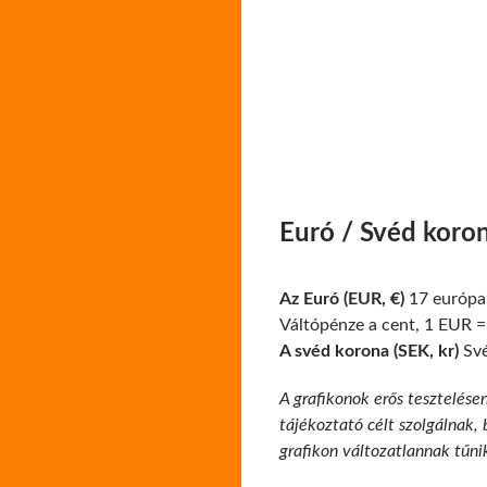
Euró / Svéd koro
Az Euró (EUR, €)
17 európai
Váltópénze a cent, 1 EUR =
A svéd korona (SEK, kr)
Své
A grafikonok erős tesztelése
tájékoztató célt szolgálnak,
grafikon változatlannak tűni