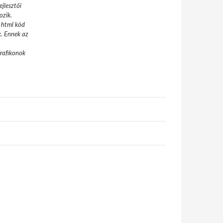
jlesztői
ozik.
 html kód
k. Ennek az
grafikonok