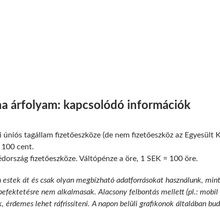
na árfolyam: kapcsolódó információk
 úniós tagállam fizetőeszköze (de nem fizetőeszköz az Egyesült 
 100 cent.
dország fizetőeszköze. Váltópénze a öre, 1 SEK = 100 öre.
n estek át és csak olyan megbízható adatforrásokat használunk, min
 befektetésre nem alkalmasak. Alacsony felbontás mellett (pl.: mobil
k, érdemes lehet ráfrissíteni. A napon belüli grafikonok általában b