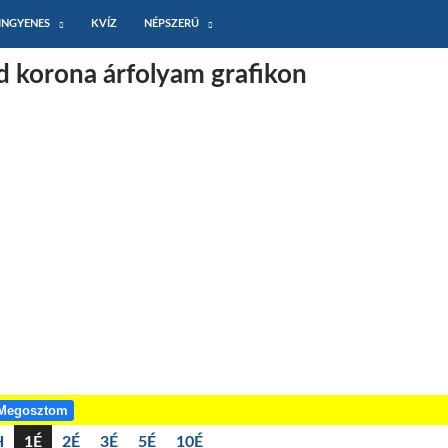
INGYENES
KVÍZ
NÉPSZERŰ
d korona árfolyam grafikon
Megosztom
H
1É
2É
3É
5É
10É