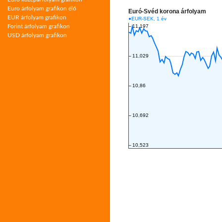
Euro árfolyam grafikon élő
EUR árfolyam grafikon
Forint árfolyam grafikon
USD árfolyam grafikon