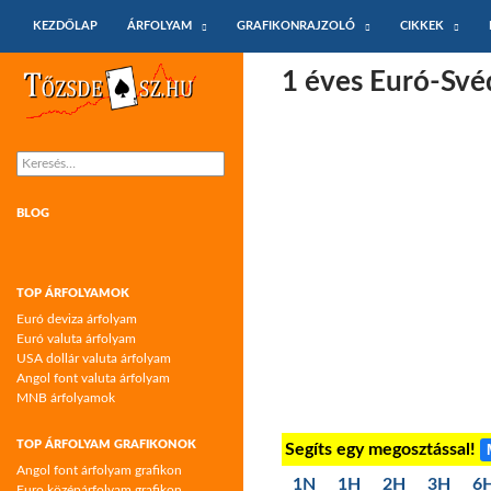
KILÉPÉS A TARTALOMBA
Keresés
KEZDŐLAP
ÁRFOLYAM
GRAFIKONRAJZOLÓ
CIKKEK
Tőzsdeász.hu – árfolyamok és árfolyam
1 éves Euró-Své
grafikonok
Keresés:
BLOG
TOP ÁRFOLYAMOK
Euró deviza árfolyam
Euró valuta árfolyam
USA dollár valuta árfolyam
Angol font valuta árfolyam
MNB árfolyamok
TOP ÁRFOLYAM GRAFIKONOK
Segíts egy megosztással!
Angol font árfolyam grafikon
1N
1H
2H
3H
6
Euro középárfolyam grafikon