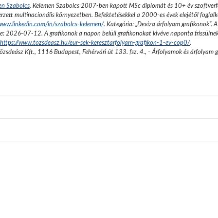
en Szabolcs
.
Kelemen Szabolcs 2007-ben kapott MSc diplomát és 10+ év szoftverfe
rzett multinacionális környezetben. Befektetésekkel a 2000-es évek elejétől foglalk
/www.linkedin.com/in/szabolcs-kelemen/
. Kategória: „
Deviza árfolyam grafikonok
”.
A
se:
2026-07-12
. A grafikonok a napon belüli grafikonokat kivéve naponta frissülne
https://www.tozsdeasz.hu/eur-sek-keresztarfolyam-grafikon-1-ev-cop0/
.
őzsdeász Kft.
,
1116 Budapest, Fehérvári út 133. fsz. 4.
,
- Árfolyamok és árfolyam 