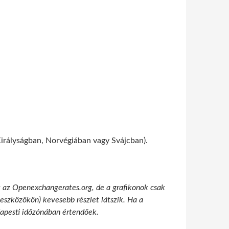
Királyságban, Norvégiában vagy Svájcban).
t az Openexchangerates.org, de a grafikonok csak
 eszközökön) kevesebb részlet látszik. Ha a
udapesti időzónában értendőek.