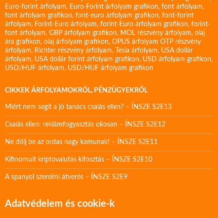
Euro-forint árfolyam
,
Euro-Forint árfolyam grafikon
,
font árfolyam
,
font árfolyam grafikon
,
font-euro árfolyam grafikon
,
font-forint
árfolyam
,
Forint-Euro árfolyam
,
forint-Euro árfolyam grafikon
,
forint-
font árfolyam
,
GBP árfolyam grafikon
,
MOL részvény árfolyam
,
olaj
ára grafikon
,
olaj árfolyam grafikon
,
OPUS árfolyam
OTP részvény
árfolyam
,
Richter részvény árfolyam
,
Tesla árfolyam
,
USA dollár
árfolyam
,
USA dollár forint árfolyam grafikon
,
USD árfolyam grafikon
,
USD/HUF árfolyam
,
USD/HUF árfolyam grafikon
CIKKEK ÁRFOLYAMOKRÓL, PÉNZÜGYEKRŐL
Miért nem segít a jó tanács csalás ellen? – ÍNSZE S2E13
Csalás ellen: reklámfogyasztás okosan – ÍNSZE S2E12
Ne dőlj be az ordas nagy kamunak! – ÍNSZE S2E11
Kifinomult kriptovalutás kifosztás – ÍNSZE S2E10
A spanyol szerelmi átverés – ÍNSZE S2E9
Adatvédelem és cookie-k