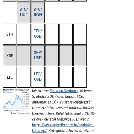
BTC/
BTC/
HUF
RON
ETH/
ETH
USD
XRP/
XRP
USD
LTC/
LTC
USD
Készítette:
Kelemen Szabolcs
.
Kelemen
Szabolcs 2007-ben kapott MSc
diplomát és 10+ év szoftverfejlesztői
tapasztalatot szerzett multinacionális
környezetben. Befektetésekkel a 2000-
es évek elejétől foglalkozik.
LinkedIn:
https://www.linkedin.com/in/szabolcs-
kelemen/
. Kategória: „
Deviza árfolyam