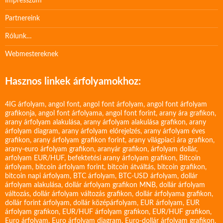
Impresszum
Partnereink
Rólunk…
Webmestereknek
Hasznos linkek árfolyamokhoz:
4IG árfolyam
,
angol font
,
angol font árfolyam
,
angol font árfolyam
grafikonja
,
angol font árfolyama
,
angol font forint
,
arany ára grafikon
,
arany árfolyam alakulása
,
arany árfolyam alakulása grafikon
,
arany
árfolyam diagram
,
arany árfolyam előrejelzés
,
arany árfolyam éves
grafikon
,
arany árfolyam grafikon forint
,
arany világpiaci ára grafikon
,
arany-euro árfolyam grafikon
,
aranyár grafikon
,
árfolyam dollár
,
arfolyam EUR/HUF
,
befektetési arany árfolyam grafikon
,
Bitcoin
árfolyam
,
bitcoin árfolyam forint
,
bitcoin átváltás
,
bitcoin grafikon
,
bitcoin napi árfolyam
,
BTC árfolyam
,
BTC-USD árfolyam
,
dollár
árfolyam alakulása
,
dollár árfolyam grafikon MNB
,
dollár árfolyam
változás
,
dollár árfolyam változás grafikon
,
dollár árfolyama grafikon
,
dollár forint árfolyam
,
dollár középárfolyam
,
EUR árfolyam
,
EUR
árfolyam grafikon
,
EUR/HUF árfolyam grafikon
,
EUR/HUF grafikon
,
Euro árfolyam
,
Euro árfolyam diagram
,
Euro-dollár árfolyam grafikon
,