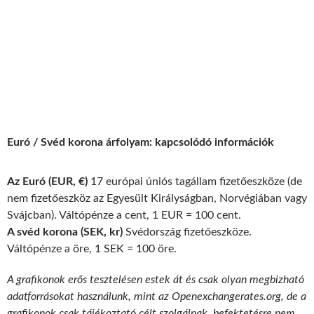
Euró / Svéd korona árfolyam: kapcsolódó információk
Az Euró (EUR, €)
17 európai úniós tagállam fizetőeszköze (de
nem fizetőeszköz az Egyesült Királyságban, Norvégiában vagy
Svájcban). Váltópénze a cent, 1 EUR = 100 cent.
A svéd korona (SEK, kr)
Svédország fizetőeszköze.
Váltópénze a öre, 1 SEK = 100 öre.
A grafikonok erős tesztelésen estek át és csak olyan megbízható
adatforrásokat használunk, mint az Openexchangerates.org, de a
grafikonok csak tájékoztató célt szolgálnak, befektetésre nem