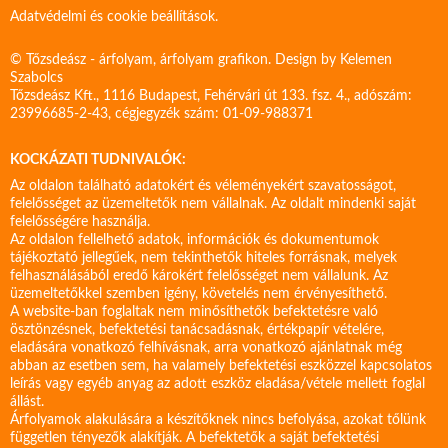
Adatvédelmi és cookie beállítások.
© Tőzsdeász - árfolyam, árfolyam grafikon. Design by
Kelemen
Szabolcs
Tőzsdeász Kft., 1116 Budapest, Fehérvári út 133. fsz. 4., adószám:
23996685-2-43, cégjegyzék szám: 01-09-988371
KOCKÁZATI TUDNIVALÓK:
Az oldalon található adatokért és véleményekért szavatosságot,
felelősséget az üzemeltetők nem vállalnak. Az oldalt mindenki saját
felelősségére használja.
Az oldalon fellelhető adatok, információk és dokumentumok
tájékoztató jellegűek, nem tekinthetők hiteles forrásnak, melyek
felhasználásából eredő károkért felelősséget nem vállalunk. Az
üzemeltetőkkel szemben igény, követelés nem érvényesíthető.
A website-ban foglaltak nem minősíthetők befektetésre való
ösztönzésnek, befektetési tanácsadásnak, értékpapír vételére,
eladására vonatkozó felhívásnak, arra vonatkozó ajánlatnak még
abban az esetben sem, ha valamely befektetési eszközzel kapcsolatos
leírás vagy egyéb anyag az adott eszköz eladása/vétele mellett foglal
állást.
Árfolyamok alakulására a készítőknek nincs befolyása, azokat tőlünk
független tényezők alakítják. A befektetők a saját befektetési