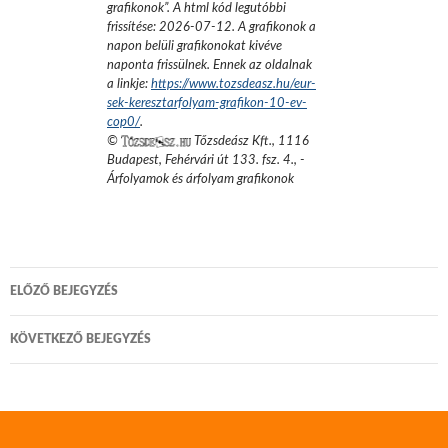
grafikonok
”.
A html kód legutóbbi
frissítése:
2026-07-12
. A grafikonok a
napon belüli grafikonokat kivéve
naponta frissülnek. Ennek az oldalnak
a linkje:
https://www.tozsdeasz.hu/eur-
sek-keresztarfolyam-grafikon-10-ev-
cop0/
.
©
Tőzsdeász Kft.
,
1116
Budapest, Fehérvári út 133. fsz. 4.
,
-
Árfolyamok és árfolyam grafikonok
Bejegyzés
ELŐZŐ BEJEGYZÉS
navigáció
KÖVETKEZŐ BEJEGYZÉS