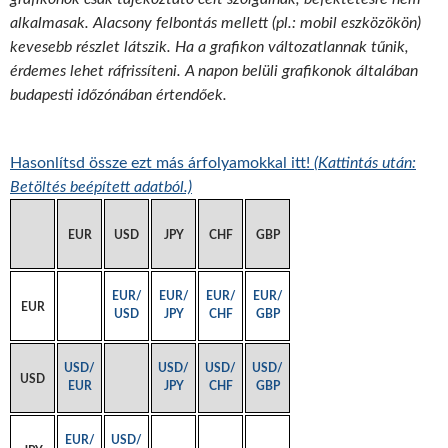
alkalmasak. Alacsony felbontás mellett (pl.: mobil eszközökön)
kevesebb részlet látszik. Ha a grafikon változatlannak tűnik,
érdemes lehet ráfrissíteni. A napon belüli grafikonok általában
budapesti időzónában értendőek.
Hasonlítsd össze ezt más árfolyamokkal itt!
(Kattintás után:
Betöltés beépített adatból.)
EUR
USD
JPY
CHF
GBP
EUR/
EUR/
EUR/
EUR/
EUR
USD
JPY
CHF
GBP
USD/
USD/
USD/
USD/
USD
EUR
JPY
CHF
GBP
EUR/
USD/