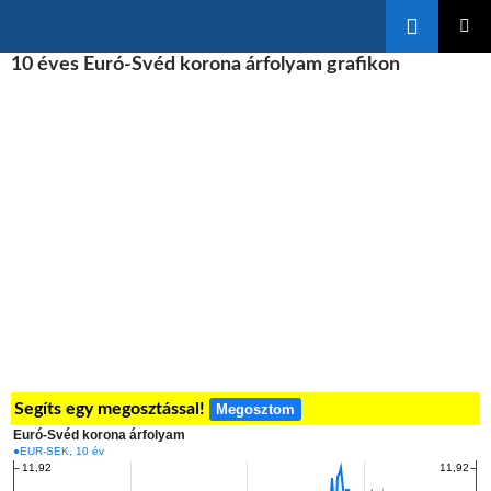
Keresés
KILÉPÉS
10 éves Euró-Svéd korona árfolyam grafikon
ELSŐDL
A
MENÜ
TARTALOMBA
Segíts egy megosztással!
Megosztom