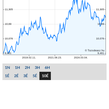
1N
1H
2H
3H
6H
1É
2É
3É
5É
10É