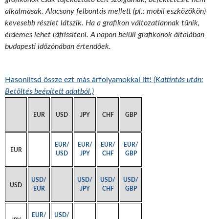
alkalmasak. Alacsony felbontás mellett (pl.: mobil eszközökön)
kevesebb részlet látszik. Ha a grafikon változatlannak tűnik,
érdemes lehet ráfrissíteni. A napon belüli grafikonok általában
budapesti időzónában értendőek.
Hasonlítsd össze ezt más árfolyamokkal itt!
(Kattintás után:
Betöltés beépített adatból.)
EUR
USD
JPY
CHF
GBP
EUR/
EUR/
EUR/
EUR/
EUR
USD
JPY
CHF
GBP
USD/
USD/
USD/
USD/
USD
EUR
JPY
CHF
GBP
EUR/
USD/