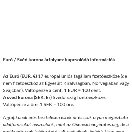
Euró / Svéd korona árfolyam: kapcsolódó információk
Az Euró (EUR, €)
17 európai úniós tagállam fizetőeszköze (de
nem fizetőeszköz az Egyesült Királyságban, Norvégiában vagy
Svájcban). Váltópénze a cent, 1 EUR = 100 cent.
A svéd korona (SEK, kr)
Svédország fizetőeszköze.
Váltópénze a öre, 1 SEK = 100 öre.
A grafikonok erős tesztelésen estek át és csak olyan megbízható
adatforrásokat használunk, mint az Openexchangerates.org, de a
grafikonok csak tájékoztató célt szolgálnak, befektetésre nem