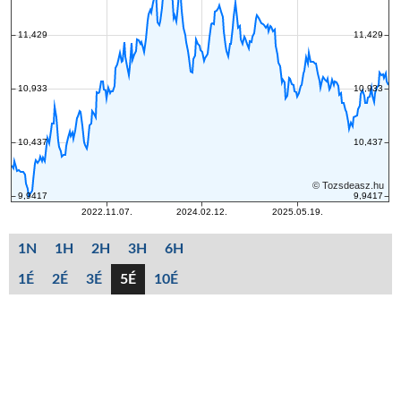
1N
1H
2H
3H
6H
1É
2É
3É
5É
10É