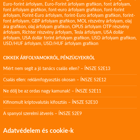
Euro-forint árfolyam
,
Euro-Forint árfolyam grafikon
,
font árfolyam
,
font árfolyam grafikon
,
font-euro árfolyam grafikon
,
font-forint
árfolyam
,
Forint-Euro árfolyam
,
forint-Euro árfolyam grafikon
,
forint-
font árfolyam
,
GBP árfolyam grafikon
,
MOL részvény árfolyam
,
olaj
ára grafikon
,
olaj árfolyam grafikon
,
OPUS árfolyam
OTP részvény
árfolyam
,
Richter részvény árfolyam
,
Tesla árfolyam
,
USA dollár
árfolyam
,
USA dollár forint árfolyam grafikon
,
USD árfolyam grafikon
,
USD/HUF árfolyam
,
USD/HUF árfolyam grafikon
CIKKEK ÁRFOLYAMOKRÓL, PÉNZÜGYEKRŐL
Miért nem segít a jó tanács csalás ellen? – ÍNSZE S2E13
Csalás ellen: reklámfogyasztás okosan – ÍNSZE S2E12
Ne dőlj be az ordas nagy kamunak! – ÍNSZE S2E11
Kifinomult kriptovalutás kifosztás – ÍNSZE S2E10
A spanyol szerelmi átverés – ÍNSZE S2E9
Adatvédelem és cookie-k