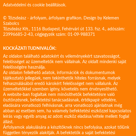
Adatvédelmi és cookie beállítások.
© Tőzsdeász - árfolyam, árfolyam grafikon. Design by
Kelemen
Szabolcs
Tőzsdeász Kft., 1116 Budapest, Fehérvári út 133. fsz. 4., adószám:
23996685-2-43, cégjegyzék szám: 01-09-988371
KOCKÁZATI TUDNIVALÓK:
Az oldalon található adatokért és véleményekért szavatosságot,
felelősséget az üzemeltetők nem vállalnak. Az oldalt mindenki saját
felelősségére használja.
Az oldalon fellelhető adatok, információk és dokumentumok
tájékoztató jellegűek, nem tekinthetők hiteles forrásnak, melyek
felhasználásából eredő károkért felelősséget nem vállalunk. Az
üzemeltetőkkel szemben igény, követelés nem érvényesíthető.
A website-ban foglaltak nem minősíthetők befektetésre való
ösztönzésnek, befektetési tanácsadásnak, értékpapír vételére,
eladására vonatkozó felhívásnak, arra vonatkozó ajánlatnak még
abban az esetben sem, ha valamely befektetési eszközzel kapcsolatos
leírás vagy egyéb anyag az adott eszköz eladása/vétele mellett foglal
állást.
Árfolyamok alakulására a készítőknek nincs befolyása, azokat tőlünk
független tényezők alakítják. A befektetők a saját befektetési