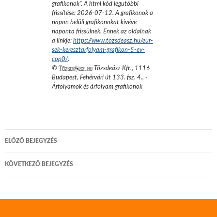
grafikonok
”.
A html kód legutóbbi
frissítése:
2026-07-12
. A grafikonok a
napon belüli grafikonokat kivéve
naponta frissülnek. Ennek az oldalnak
a linkje:
https://www.tozsdeasz.hu/eur-
sek-keresztarfolyam-grafikon-5-ev-
cop0/
.
©
Tőzsdeász Kft.
,
1116
Budapest, Fehérvári út 133. fsz. 4.
,
-
Árfolyamok és árfolyam grafikonok
Bejegyzés
ELŐZŐ BEJEGYZÉS
navigáció
KÖVETKEZŐ BEJEGYZÉS