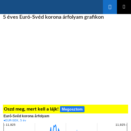
Keresés
KILÉPÉS
5 éves Euró-Svéd korona árfolyam grafikon
ELSŐDL
A
MENÜ
TARTALOMBA
Oszd meg, mert kell a lájk!
Megosztom