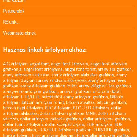
Impresszum
Partnereink
Rólunk…
Webmestereknek
Hasznos linkek árfolyamokhoz:
4IG árfolyam
,
angol font
,
angol font árfolyam
,
angol font árfolyam
grafikonja
,
angol font árfolyama
,
angol font forint
,
arany ára grafikon
,
arany árfolyam alakulása
,
arany árfolyam alakulása grafikon
,
arany
árfolyam diagram
,
arany árfolyam előrejelzés
,
arany árfolyam éves
grafikon
,
arany árfolyam grafikon forint
,
arany világpiaci ára grafikon
,
arany-euro árfolyam grafikon
,
aranyár grafikon
,
árfolyam dollár
,
arfolyam EUR/HUF
,
befektetési arany árfolyam grafikon
,
Bitcoin
árfolyam
,
bitcoin árfolyam forint
,
bitcoin átváltás
,
bitcoin grafikon
,
bitcoin napi árfolyam
,
BTC árfolyam
,
BTC-USD árfolyam
,
dollár
árfolyam alakulása
,
dollár árfolyam grafikon MNB
,
dollár árfolyam
változás
,
dollár árfolyam változás grafikon
,
dollár árfolyama grafikon
,
dollár forint árfolyam
,
dollár középárfolyam
,
EUR árfolyam
,
EUR
árfolyam grafikon
,
EUR/HUF árfolyam grafikon
,
EUR/HUF grafikon
,
Euro árfolyam
,
Euro árfolyam diagram
,
Euro-dollár árfolyam grafikon
,