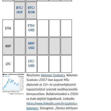
BTC/
BTC/
HUF
RON
ETH/
ETH
USD
XRP/
XRP
USD
LTC/
LTC
USD
Készítette:
Kelemen Szabolcs
.
Kelemen
Szabolcs 2007-ben kapott MSc
diplomát és 10+ év szoftverfejlesztői
tapasztalatot szerzett multinacionális
környezetben. Befektetésekkel a 2000-
es évek elejétől foglalkozik.
LinkedIn:
https://www.linkedin.com/in/szabolcs-
kelemen/
. Kategória: „
Deviza árfolyam