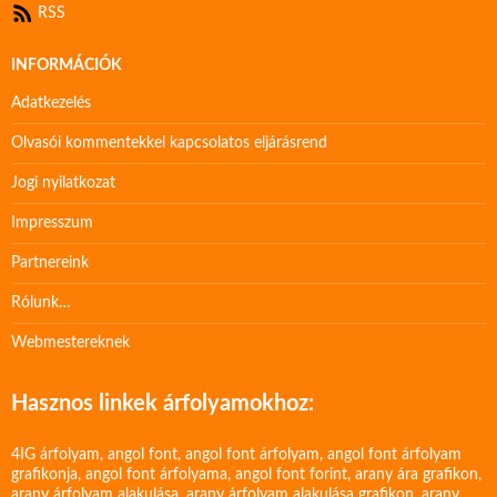
RSS
INFORMÁCIÓK
Adatkezelés
Olvasói kommentekkel kapcsolatos eljárásrend
Jogi nyilatkozat
Impresszum
Partnereink
Rólunk…
Webmestereknek
Hasznos linkek árfolyamokhoz:
4IG árfolyam
,
angol font
,
angol font árfolyam
,
angol font árfolyam
grafikonja
,
angol font árfolyama
,
angol font forint
,
arany ára grafikon
,
arany árfolyam alakulása
,
arany árfolyam alakulása grafikon
,
arany