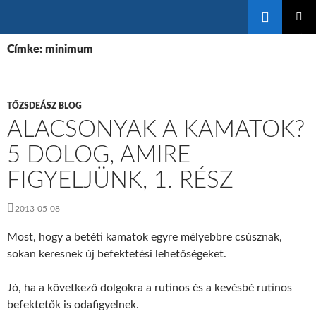
Keresés
KILÉPÉS
ELSŐDL
A
Címke: minimum
MENÜ
TARTALOMBA
TŐZSDEÁSZ BLOG
ALACSONYAK A KAMATOK?
5 DOLOG, AMIRE
FIGYELJÜNK, 1. RÉSZ
2013-05-08
Most, hogy a betéti kamatok egyre mélyebbre csúsznak,
sokan keresnek új befektetési lehetőségeket.
Jó, ha a következő dolgokra a rutinos és a kevésbé rutinos
befektetők is odafigyelnek.