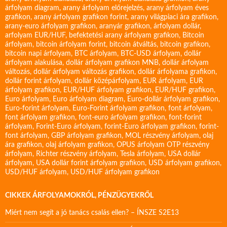
árfolyam diagram
,
arany árfolyam előrejelzés
,
arany árfolyam éves
grafikon
,
arany árfolyam grafikon forint
,
arany világpiaci ára grafikon
,
arany-euro árfolyam grafikon
,
aranyár grafikon
,
árfolyam dollár
,
arfolyam EUR/HUF
,
befektetési arany árfolyam grafikon
,
Bitcoin
árfolyam
,
bitcoin árfolyam forint
,
bitcoin átváltás
,
bitcoin grafikon
,
bitcoin napi árfolyam
,
BTC árfolyam
,
BTC-USD árfolyam
,
dollár
árfolyam alakulása
,
dollár árfolyam grafikon MNB
,
dollár árfolyam
változás
,
dollár árfolyam változás grafikon
,
dollár árfolyama grafikon
,
dollár forint árfolyam
,
dollár középárfolyam
,
EUR árfolyam
,
EUR
árfolyam grafikon
,
EUR/HUF árfolyam grafikon
,
EUR/HUF grafikon
,
Euro árfolyam
,
Euro árfolyam diagram
,
Euro-dollár árfolyam grafikon
,
Euro-forint árfolyam
,
Euro-Forint árfolyam grafikon
,
font árfolyam
,
font árfolyam grafikon
,
font-euro árfolyam grafikon
,
font-forint
árfolyam
,
Forint-Euro árfolyam
,
forint-Euro árfolyam grafikon
,
forint-
font árfolyam
,
GBP árfolyam grafikon
,
MOL részvény árfolyam
,
olaj
ára grafikon
,
olaj árfolyam grafikon
,
OPUS árfolyam
OTP részvény
árfolyam
,
Richter részvény árfolyam
,
Tesla árfolyam
,
USA dollár
árfolyam
,
USA dollár forint árfolyam grafikon
,
USD árfolyam grafikon
,
USD/HUF árfolyam
,
USD/HUF árfolyam grafikon
CIKKEK ÁRFOLYAMOKRÓL, PÉNZÜGYEKRŐL
Miért nem segít a jó tanács csalás ellen? – ÍNSZE S2E13