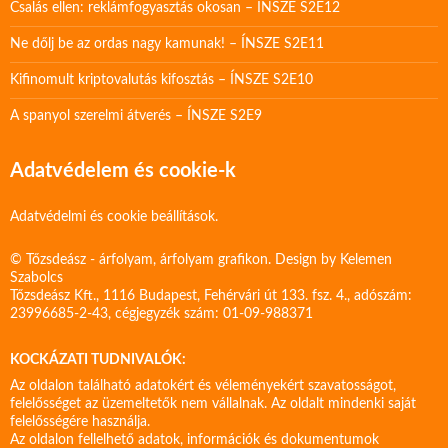
Csalás ellen: reklámfogyasztás okosan – ÍNSZE S2E12
Ne dőlj be az ordas nagy kamunak! – ÍNSZE S2E11
Kifinomult kriptovalutás kifosztás – ÍNSZE S2E10
A spanyol szerelmi átverés – ÍNSZE S2E9
Adatvédelem és cookie-k
Adatvédelmi és cookie beállítások.
© Tőzsdeász - árfolyam, árfolyam grafikon. Design by
Kelemen
Szabolcs
Tőzsdeász Kft., 1116 Budapest, Fehérvári út 133. fsz. 4., adószám:
23996685-2-43, cégjegyzék szám: 01-09-988371
KOCKÁZATI TUDNIVALÓK:
Az oldalon található adatokért és véleményekért szavatosságot,
felelősséget az üzemeltetők nem vállalnak. Az oldalt mindenki saját
felelősségére használja.
Az oldalon fellelhető adatok, információk és dokumentumok