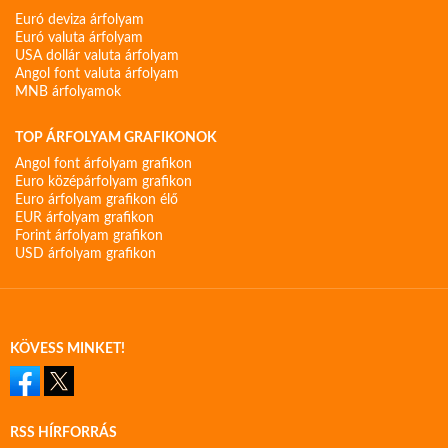
Euró deviza árfolyam
Euró valuta árfolyam
USA dollár valuta árfolyam
Angol font valuta árfolyam
MNB árfolyamok
TOP ÁRFOLYAM GRAFIKONOK
Angol font árfolyam grafikon
Euro középárfolyam grafikon
Euro árfolyam grafikon élő
EUR árfolyam grafikon
Forint árfolyam grafikon
USD árfolyam grafikon
KÖVESS MINKET!
RSS HÍRFORRÁS