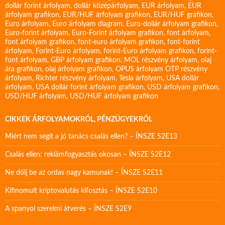
dollár forint árfolyam
,
dollár középárfolyam
,
EUR árfolyam
,
EUR
árfolyam grafikon
,
EUR/HUF árfolyam grafikon
,
EUR/HUF grafikon
,
Euro árfolyam
,
Euro árfolyam diagram
,
Euro-dollár árfolyam grafikon
,
Euro-forint árfolyam
,
Euro-Forint árfolyam grafikon
,
font árfolyam
,
font árfolyam grafikon
,
font-euro árfolyam grafikon
,
font-forint
árfolyam
,
Forint-Euro árfolyam
,
forint-Euro árfolyam grafikon
,
forint-
font árfolyam
,
GBP árfolyam grafikon
,
MOL részvény árfolyam
,
olaj
ára grafikon
,
olaj árfolyam grafikon
,
OPUS árfolyam
OTP részvény
árfolyam
,
Richter részvény árfolyam
,
Tesla árfolyam
,
USA dollár
árfolyam
,
USA dollár forint árfolyam grafikon
,
USD árfolyam grafikon
,
USD/HUF árfolyam
,
USD/HUF árfolyam grafikon
CIKKEK ÁRFOLYAMOKRÓL, PÉNZÜGYEKRŐL
Miért nem segít a jó tanács csalás ellen? – ÍNSZE S2E13
Csalás ellen: reklámfogyasztás okosan – ÍNSZE S2E12
Ne dőlj be az ordas nagy kamunak! – ÍNSZE S2E11
Kifinomult kriptovalutás kifosztás – ÍNSZE S2E10
A spanyol szerelmi átverés – ÍNSZE S2E9