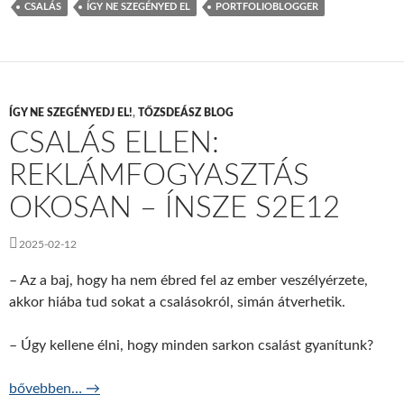
CSALÁS
ÍGY NE SZEGÉNYED EL
PORTFOLIOBLOGGER
ÍGY NE SZEGÉNYEDJ EL!
,
TŐZSDEÁSZ BLOG
CSALÁS ELLEN:
REKLÁMFOGYASZTÁS
OKOSAN – ÍNSZE S2E12
2025-02-12
– Az a baj, hogy ha nem ébred fel az ember veszélyérzete,
akkor hiába tud sokat a csalásokról, simán átverhetik.
– Úgy kellene élni, hogy minden sarkon csalást gyanítunk?
Csalás ellen: reklámfogyasztás okosan – ÍNSZE S2E12
bővebben…
→