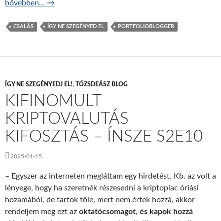
Ne dőlj be az ordas nagy kamunak! – ÍNSZE S2E11
bővebben…
→
CSALÁS
ÍGY NE SZEGÉNYED EL
PORTFOLIOBLOGGER
ÍGY NE SZEGÉNYEDJ EL!
,
TŐZSDEÁSZ BLOG
KIFINOMULT
KRIPTOVALUTÁS
KIFOSZTÁS – ÍNSZE S2E10
2025-01-15
– Egyszer az interneten megláttam egy hirdetést. Kb. az volt a
lényege, hogy ha szeretnék részesedni a kriptopiac óriási
hozamából, de tartok tőle, mert nem értek hozzá, akkor
rendeljem meg ezt az
oktatócsomagot
,
és kapok hozzá