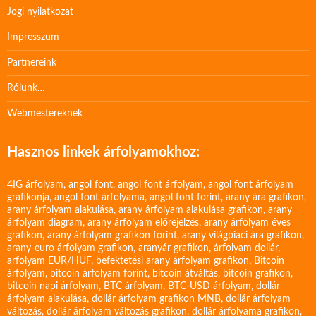
Jogi nyilatkozat
Impresszum
Partnereink
Rólunk…
Webmestereknek
Hasznos linkek árfolyamokhoz:
4IG árfolyam
,
angol font
,
angol font árfolyam
,
angol font árfolyam
grafikonja
,
angol font árfolyama
,
angol font forint
,
arany ára grafikon
,
arany árfolyam alakulása
,
arany árfolyam alakulása grafikon
,
arany
árfolyam diagram
,
arany árfolyam előrejelzés
,
arany árfolyam éves
grafikon
,
arany árfolyam grafikon forint
,
arany világpiaci ára grafikon
,
arany-euro árfolyam grafikon
,
aranyár grafikon
,
árfolyam dollár
,
arfolyam EUR/HUF
,
befektetési arany árfolyam grafikon
,
Bitcoin
árfolyam
,
bitcoin árfolyam forint
,
bitcoin átváltás
,
bitcoin grafikon
,
bitcoin napi árfolyam
,
BTC árfolyam
,
BTC-USD árfolyam
,
dollár
árfolyam alakulása
,
dollár árfolyam grafikon MNB
,
dollár árfolyam
változás
,
dollár árfolyam változás grafikon
,
dollár árfolyama grafikon
,