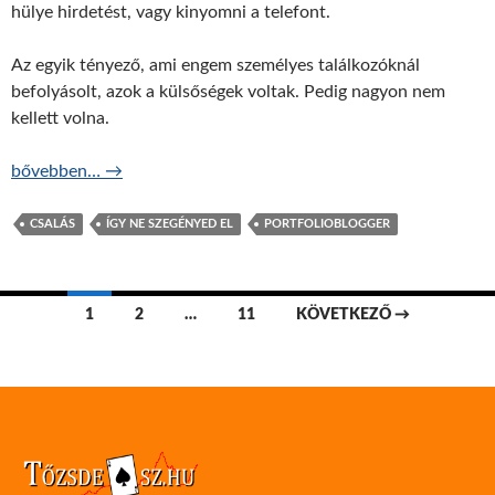
hülye hirdetést, vagy kinyomni a telefont.
Az egyik tényező, ami engem személyes találkozóknál
befolyásolt, azok a külsőségek voltak. Pedig nagyon nem
kellett volna.
Ne dőlj be a külsőségeknek! – ÍNSZE S2E4
bővebben…
→
CSALÁS
ÍGY NE SZEGÉNYED EL
PORTFOLIOBLOGGER
Bejegyzések
1
2
…
11
KÖVETKEZŐ →
navigációja