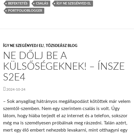
BEFEKTETÉS
CSALÁS
ÍGY NE SZEGÉNYED EL
PORTFOLIOBLOGGER
ÍGY NE SZEGÉNYEDJ EL!
,
TŐZSDEÁSZ BLOG
NE DŐLJ BE A
KÜLSŐSÉGEKNEK! – ÍNSZE
S2E4
2024-10-24
– Sok anyagilag hátrányos megállapodást kötöttek már velem
szemtől-szemben. Nem egy szerintem csalás is volt. Úgy
látom, hogy hiába terjedt el az internet és a telefon, sokszor
még ma is személyesen próbálnak meg rászedni. Talán azért,
mert egy élő embert nehezebb levakarni, mint otthagyni egy