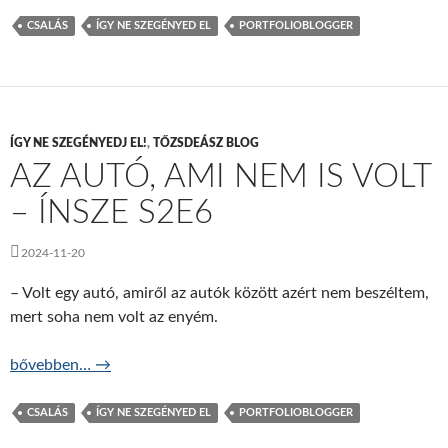
CSALÁS
ÍGY NE SZEGÉNYED EL
PORTFOLIOBLOGGER
ÍGY NE SZEGÉNYEDJ EL!
,
TŐZSDEÁSZ BLOG
AZ AUTÓ, AMI NEM IS VOLT
– ÍNSZE S2E6
2024-11-20
– Volt egy autó, amiről az autók között azért nem beszéltem,
mert soha nem volt az enyém.
Az autó, ami nem is volt – ÍNSZE S2E6
bővebben…
→
CSALÁS
ÍGY NE SZEGÉNYED EL
PORTFOLIOBLOGGER