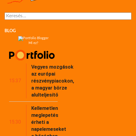
Keresés:
BLOG
Mi ez?
Vegyes mozgások
az európai
15:37
részvénypiacokon,
a magyar börze
alulteljesítő
Kellemetlen
meglepetés
15:30
érheti a
napelemeseket