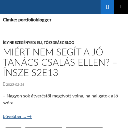
Keresés
KILÉPÉS
ELSŐDL
A
Címke: portfolioblogger
MENÜ
TARTALOMBA
ÍGY NE SZEGÉNYEDJ EL!
,
TŐZSDEÁSZ BLOG
MIÉRT NEM SEGÍT A JÓ
TANÁCS CSALÁS ELLEN? –
ÍNSZE S2E13
2025-02-26
– Nagyon sok átveréstől megóvott volna, ha hallgatok a jó
szóra.
Miért nem segít a jó tanács csalás ellen? – ÍNSZE S2E13
bővebben…
→