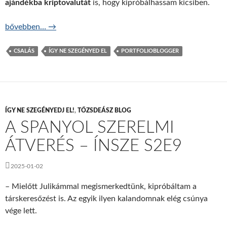
ajándékba kriptovalutát
is, hogy kipróbálhassam kicsiben.
Kifinomult kriptovalutás kifosztás – ÍNSZE S2E10
bővebben…
→
CSALÁS
ÍGY NE SZEGÉNYED EL
PORTFOLIOBLOGGER
ÍGY NE SZEGÉNYEDJ EL!
,
TŐZSDEÁSZ BLOG
A SPANYOL SZERELMI
ÁTVERÉS – ÍNSZE S2E9
2025-01-02
– Mielőtt Julikámmal megismerkedtünk, kipróbáltam a
társkeresőzést is. Az egyik ilyen kalandomnak elég csúnya
vége lett.