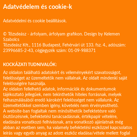
Adatvédelem és cookie-k
Adatvédelmi és cookie beállítások.
© Tőzsdeász - árfolyam, árfolyam grafikon. Design by
Kelemen
Szabolcs
Tőzsdeász Kft., 1116 Budapest, Fehérvári út 133. fsz. 4., adószám:
23996685-2-43, cégjegyzék szám: 01-09-988371
KOCKÁZATI TUDNIVALÓK:
Az oldalon található adatokért és véleményekért szavatosságot,
felelősséget az üzemeltetők nem vállalnak. Az oldalt mindenki saját
felelősségére használja.
Az oldalon fellelhető adatok, információk és dokumentumok
tájékoztató jellegűek, nem tekinthetők hiteles forrásnak, melyek
felhasználásából eredő károkért felelősséget nem vállalunk. Az
üzemeltetőkkel szemben igény, követelés nem érvényesíthető.
A website-ban foglaltak nem minősíthetők befektetésre való
ösztönzésnek, befektetési tanácsadásnak, értékpapír vételére,
eladására vonatkozó felhívásnak, arra vonatkozó ajánlatnak még
abban az esetben sem, ha valamely befektetési eszközzel kapcsolatos
leírás vagy egyéb anyag az adott eszköz eladása/vétele mellett foglal