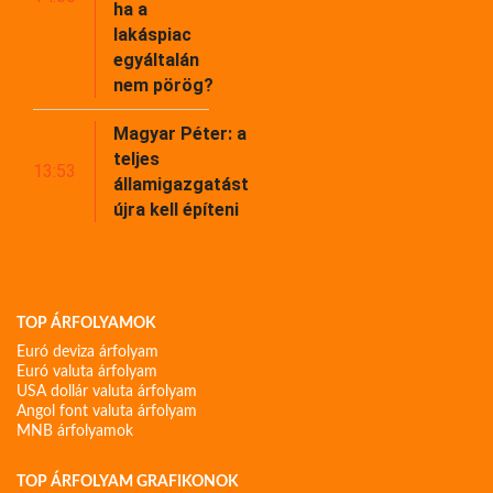
ha a
lakáspiac
egyáltalán
nem pörög?
Magyar Péter: a
teljes
13:53
államigazgatást
újra kell építeni
TOP ÁRFOLYAMOK
Euró deviza árfolyam
Euró valuta árfolyam
USA dollár valuta árfolyam
Angol font valuta árfolyam
MNB árfolyamok
TOP ÁRFOLYAM GRAFIKONOK