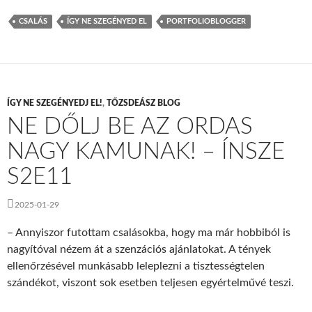
CSALÁS
ÍGY NE SZEGÉNYED EL
PORTFOLIOBLOGGER
ÍGY NE SZEGÉNYEDJ EL!
,
TŐZSDEÁSZ BLOG
NE DŐLJ BE AZ ORDAS
NAGY KAMUNAK! – ÍNSZE
S2E11
2025-01-29
– Annyiszor futottam csalásokba, hogy ma már hobbiból is
nagyítóval nézem át a szenzációs ajánlatokat. A tények
ellenőrzésével munkásabb leleplezni a tisztességtelen
szándékot, viszont sok esetben teljesen egyértelművé teszi.