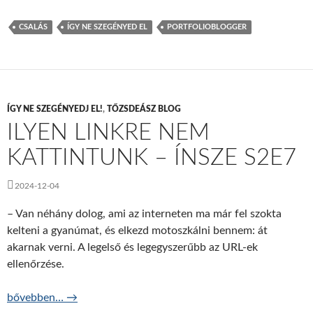
CSALÁS
ÍGY NE SZEGÉNYED EL
PORTFOLIOBLOGGER
ÍGY NE SZEGÉNYEDJ EL!
,
TŐZSDEÁSZ BLOG
ILYEN LINKRE NEM
KATTINTUNK – ÍNSZE S2E7
2024-12-04
– Van néhány dolog, ami az interneten ma már fel szokta
kelteni a gyanúmat, és elkezd motoszkálni bennem: át
akarnak verni. A legelső és legegyszerűbb az URL-ek
ellenőrzése.
Ilyen linkre nem kattintunk – ÍNSZE S2E7
bővebben…
→