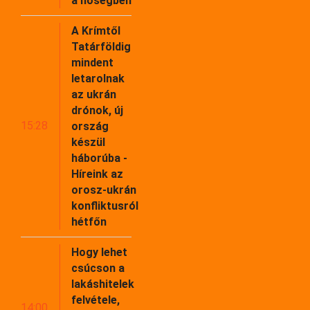
a hőségben
A Krímtől
Tatárföldig
mindent
letarolnak
az ukrán
drónok, új
15:28
ország
készül
háborúba -
Híreink az
orosz-ukrán
konfliktusról
hétfőn
Hogy lehet
csúcson a
lakáshitelek
felvétele,
14:00