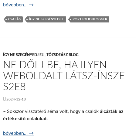
A spanyol szerelmi átverés – ÍNSZE S2E9
bővebben…
→
CSALÁS
ÍGY NE SZEGÉNYED EL
PORTFOLIOBLOGGER
ÍGY NE SZEGÉNYEDJ EL!
,
TŐZSDEÁSZ BLOG
NE DŐLJ BE, HA ILYEN
WEBOLDALT LÁTSZ-ÍNSZE
S2E8
2024-12-18
– Sokszor visszatérő séma volt, hogy a csalók
álcázták az
értékesítő oldalukat
.
Ne dőlj be, ha ilyen weboldalt látsz-ÍNSZE S2E8
bővebben…
→