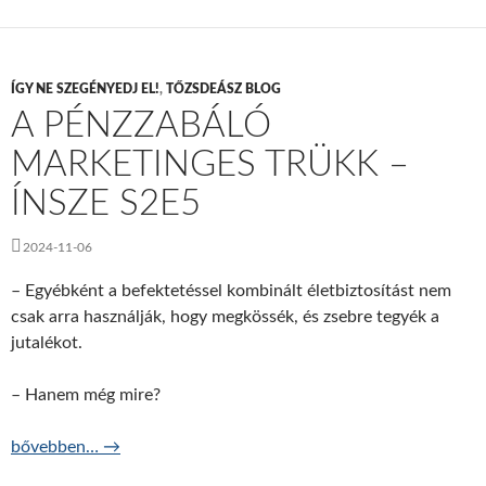
ÍGY NE SZEGÉNYEDJ EL!
,
TŐZSDEÁSZ BLOG
A PÉNZZABÁLÓ
MARKETINGES TRÜKK –
ÍNSZE S2E5
2024-11-06
– Egyébként a befektetéssel kombinált életbiztosítást nem
csak arra használják, hogy megkössék, és zsebre tegyék a
jutalékot.
– Hanem még mire?
A pénzzabáló marketinges trükk – ÍNSZE S2E5
bővebben…
→