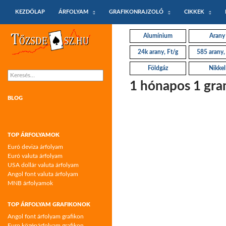
KILÉPÉS A TARTALOMBA
Keresés
KEZDŐLAP
ÁRFOLYAM
GRAFIKONRAJZOLÓ
CIKKEK
Tőzsdeász.hu – árfolyamok és árfolyam
Alumínium
Arany
grafikonok
24k arany, Ft/g
585 arany,
Földgáz
Nikkel
Keresés:
1 hónapos 1 gra
BLOG
TOP ÁRFOLYAMOK
Euró deviza árfolyam
Euró valuta árfolyam
USA dollár valuta árfolyam
Angol font valuta árfolyam
MNB árfolyamok
TOP ÁRFOLYAM GRAFIKONOK
Angol font árfolyam grafikon
Euro középárfolyam grafikon