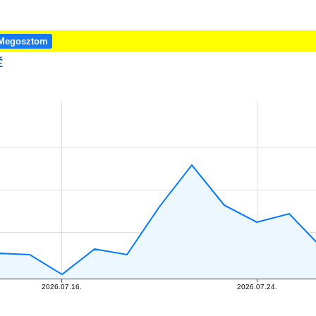
Megosztom
É