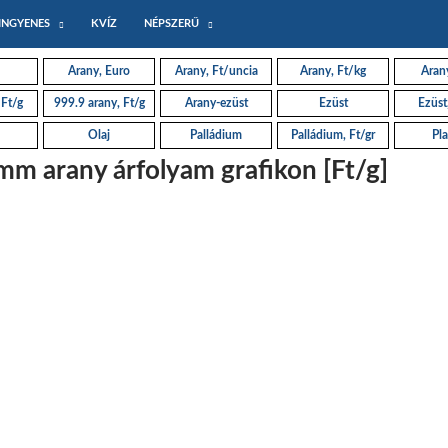
INGYENES
KVÍZ
NÉPSZERŰ
Arany, Euro
Arany, Ft/uncia
Arany, Ft/kg
Arany
 Ft/g
999.9 arany, Ft/g
Arany-ezüst
Ezüst
Ezüst
Olaj
Palládium
Palládium, Ft/gr
Pla
mm arany árfolyam grafikon [Ft/g]