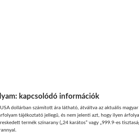
olyam: kapcsolódó információk
USA dollárban számított ára látható, átváltva az aktuális magyar 
rfolyam tájékoztató jellegű, és nem jelenti azt, hogy ilyen árfol
reskedett termék színarany („24 karátos” vagy „999.9-es tisztas
rannyal.