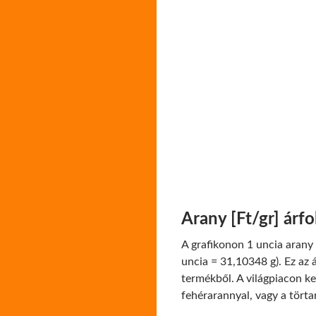
Arany [Ft/gr] árf
A grafikonon 1 uncia arany 
uncia = 31,10348 g). Ez az á
termékből. A világpiacon ke
fehérarannyal, vagy a törta