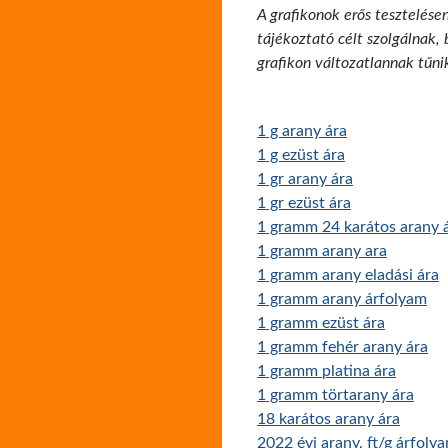
A grafikonok erős tesztelése
tájékoztató célt szolgálnak,
grafikon változatlannak tűni
1 g arany ára
1 g ezüst ára
1 gr arany ára
1 gr ezüst ára
1 gramm 24 karátos arany 
1 gramm arany ara
1 gramm arany eladási ára
1 gramm arany árfolyam
1 gramm ezüst ára
1 gramm fehér arany ára
1 gramm platina ára
1 gramm törtarany ára
18 karátos arany ára
2022 évi arany, ft/g árfoly