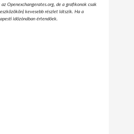
t az Openexchangerates.org, de a grafikonok csak
 eszközökön) kevesebb részlet látszik. Ha a
udapesti időzónában értendőek.