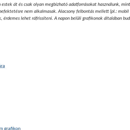
n estek át és csak olyan megbízható adatforrásokat használunk, min
 befektetésre nem alkalmasak. Alacsony felbontás mellett (pl.: mobil
k, érdemes lehet ráfrissíteni. A napon belüli grafikonok általában b
ára
am grafikon