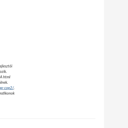
jlesztői
ozik.
A html
ülnek.
nap-cop2/
.
grafikonok