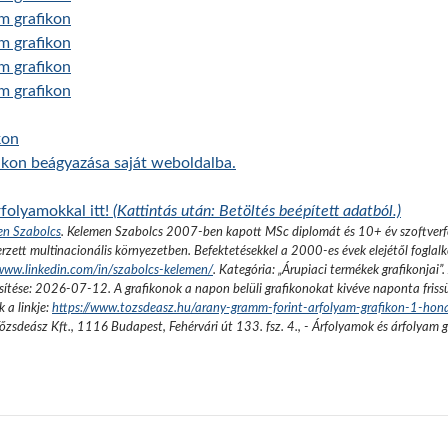
am grafikon
am grafikon
am grafikon
am grafikon
kon
fikon beágyazása saját weboldalba.
folyamokkal itt!
(Kattintás után: Betöltés beépített adatból.)
en Szabolcs
.
Kelemen Szabolcs 2007-ben kapott MSc diplomát és 10+ év szoftverfe
rzett multinacionális környezetben. Befektetésekkel a 2000-es évek elejétől foglalk
/www.linkedin.com/in/szabolcs-kelemen/
. Kategória: „
Árupiaci termékek grafikonjai
”.
sítése:
2026-07-12
. A grafikonok a napon belüli grafikonokat kivéve naponta friss
 a linkje:
https://www.tozsdeasz.hu/arany-gramm-forint-arfolyam-grafikon-1-ho
őzsdeász Kft.
,
1116 Budapest, Fehérvári út 133. fsz. 4.
,
- Árfolyamok és árfolyam 