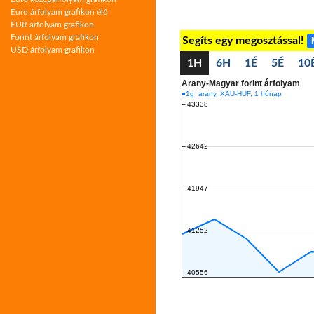
Euro árfolyam grafikon élő
EUR árfolyam grafikon
Forint árfolyam grafikon
Segíts egy megosztással!
USD árfolyam grafikon
1H
6H
1É
5É
10