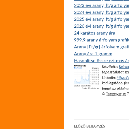
2023 évi arany, ft/g árfoly
2024 évi arany, ft/g árfoly
2025 évi arany, ft/g árfoly
2026 évi arany, ft/g árfoly
24 karátos arany ára
999.9 arany árfolyam grafi
Arany [Ft/gr] árfolyam gra
Arany ára 1 gramm
Hasonlítsd össze ezt más ár
Készítette:
Kelem
tapasztalatot sze
LinkedIn:
https:/
kód legutóbbi fris
Ennek az oldalnak
©
T
Bejegyzés
ELŐZŐ BEJEGYZÉS