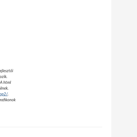
jlesztői
ozik.
A html
ülnek.
cop2/
.
grafikonok