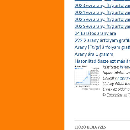
2023 évi arany, ft/g árfoly
2024 évi arany, ft/g árfoly
2025 évi arany, ft/g árfoly
2026 évi arany, ft/g árfoly
24 karátos arany ára
999.9 arany árfolyam grafi
Arany [Ft/gr] árfolyam gra
Arany ára 1 gramm
Hasonlítsd össze ezt más ár
Készítette:
Kelem
tapasztalatot sze
LinkedIn:
https:/
kód legutóbbi fris
Ennek az oldalnak
©
T
Bejegyzés
ELŐZŐ BEJEGYZÉS