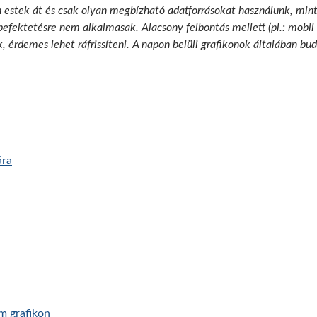
n estek át és csak olyan megbízható adatforrásokat használunk, min
 befektetésre nem alkalmasak. Alacsony felbontás mellett (pl.: mobil
k, érdemes lehet ráfrissíteni. A napon belüli grafikonok általában b
ára
am grafikon