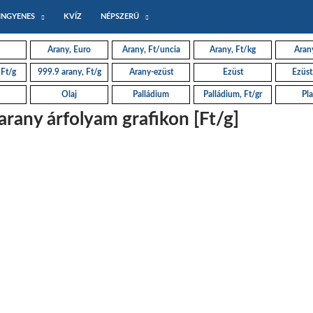
INGYENES
KVÍZ
NÉPSZERŰ
Arany, Euro
Arany, Ft/uncia
Arany, Ft/kg
Arany
 Ft/g
999.9 arany, Ft/g
Arany-ezüst
Ezüst
Ezüst
Olaj
Palládium
Palládium, Ft/gr
Pla
rany árfolyam grafikon [Ft/g]