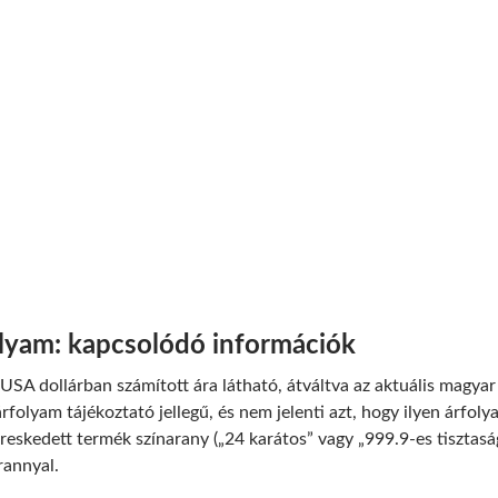
olyam: kapcsolódó információk
USA dollárban számított ára látható, átváltva az aktuális magyar 
rfolyam tájékoztató jellegű, és nem jelenti azt, hogy ilyen árfol
reskedett termék színarany („24 karátos” vagy „999.9-es tisztas
rannyal.