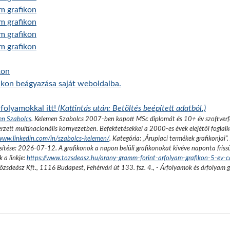
am grafikon
am grafikon
am grafikon
am grafikon
kon
fikon beágyazása saját weboldalba.
folyamokkal itt!
(Kattintás után: Betöltés beépített adatból.)
en Szabolcs
.
Kelemen Szabolcs 2007-ben kapott MSc diplomát és 10+ év szoftverfe
rzett multinacionális környezetben. Befektetésekkel a 2000-es évek elejétől foglalk
/www.linkedin.com/in/szabolcs-kelemen/
. Kategória: „
Árupiaci termékek grafikonjai
”.
sítése:
2026-07-12
. A grafikonok a napon belüli grafikonokat kivéve naponta friss
 a linkje:
https://www.tozsdeasz.hu/arany-gramm-forint-arfolyam-grafikon-5-ev-
őzsdeász Kft.
,
1116 Budapest, Fehérvári út 133. fsz. 4.
,
- Árfolyamok és árfolyam 