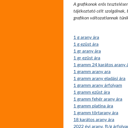
A grafikonok erős tesztelése
tájékoztató célt szolgálnak,
grafikon változatlannak tűni
1 g arany ára
1 g ezüst ára
1 gr arany ára
1 gr ezüst ára
1 gramm 24 karátos arany 
1 gramm arany ara
1 gramm arany eladási ára
1 gramm arany árfolyam
1 gramm ezüst ára
1 gramm fehér arany ára
1 gramm platina ára
1 gramm törtarany ára
18 karátos arany ára
2022 évi arany, ft/g árfoly