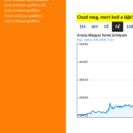
Euro árfolyam grafikon élő
EUR árfolyam grafikon
Forint árfolyam grafikon
Oszd meg, mert kell a lájk
USD árfolyam grafikon
1H
6H
1É
5É
10