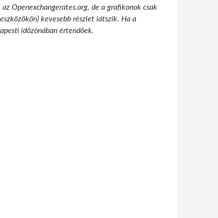
t az Openexchangerates.org, de a grafikonok csak
 eszközökön) kevesebb részlet látszik. Ha a
udapesti időzónában értendőek.