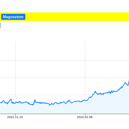
!
Megosztom
É