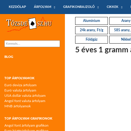
KILÉPÉS A TARTALOMBA
Keresés
KEZDŐLAP
ÁRFOLYAM
GRAFIKONRAJZOLÓ
CIKKEK
Tőzsdeász.hu – árfolyamok és árfolyam
Alumínium
Arany
grafikonok
24k arany, Ft/g
585 arany,
Földgáz
Nikkel
Keresés:
5 éves 1 gramm a
BLOG
TOP ÁRFOLYAMOK
Euró deviza árfolyam
Euró valuta árfolyam
USA dollár valuta árfolyam
Angol font valuta árfolyam
MNB árfolyamok
TOP ÁRFOLYAM GRAFIKONOK
Angol font árfolyam grafikon
Euro középárfolyam grafikon