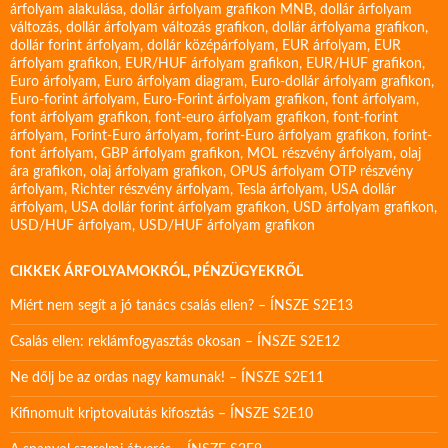
árfolyam alakulása
,
dollár árfolyam grafikon MNB
,
dollár árfolyam
változás
,
dollár árfolyam változás grafikon
,
dollár árfolyama grafikon
,
dollár forint árfolyam
,
dollár középárfolyam
,
EUR árfolyam
,
EUR
árfolyam grafikon
,
EUR/HUF árfolyam grafikon
,
EUR/HUF grafikon
,
Euro árfolyam
,
Euro árfolyam diagram
,
Euro-dollár árfolyam grafikon
,
Euro-forint árfolyam
,
Euro-Forint árfolyam grafikon
,
font árfolyam
,
font árfolyam grafikon
,
font-euro árfolyam grafikon
,
font-forint
árfolyam
,
Forint-Euro árfolyam
,
forint-Euro árfolyam grafikon
,
forint-
font árfolyam
,
GBP árfolyam grafikon
,
MOL részvény árfolyam
,
olaj
ára grafikon
,
olaj árfolyam grafikon
,
OPUS árfolyam
OTP részvény
árfolyam
,
Richter részvény árfolyam
,
Tesla árfolyam
,
USA dollár
árfolyam
,
USA dollár forint árfolyam grafikon
,
USD árfolyam grafikon
,
USD/HUF árfolyam
,
USD/HUF árfolyam grafikon
CIKKEK ÁRFOLYAMOKRÓL, PÉNZÜGYEKRŐL
Miért nem segít a jó tanács csalás ellen? – ÍNSZE S2E13
Csalás ellen: reklámfogyasztás okosan – ÍNSZE S2E12
Ne dőlj be az ordas nagy kamunak! – ÍNSZE S2E11
Kifinomult kriptovalutás kifosztás – ÍNSZE S2E10