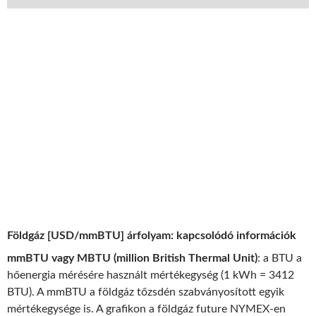
Földgáz [USD/mmBTU] árfolyam: kapcsolódó információk
mmBTU vagy MBTU (million British Thermal Unit)
: a BTU a
hőenergia mérésére használt mértékegység (1 kWh = 3412
BTU). A mmBTU a földgáz tőzsdén szabványosított egyik
mértékegysége is. A grafikon a földgáz future NYMEX-en