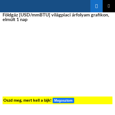
Keresés
KILÉPÉS
Földgáz [USD/mmBTU] világpiaci árfolyam grafikon,
ELSŐDL
A
MENÜ
elmúlt 1 nap
TARTALOMBA
Oszd meg, mert kell a lájk!
Megosztom