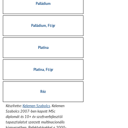
Palládium
Palládium, Ft/gr
Platina
Platina, Ft/gr
Réz
Készítette:
Kelemen Szabolcs
.
Kelemen
Szabolcs 2007-ben kapott MSc
diplomát és 10+ év szoftverfejlesztői
tapasztalatot szerzett multinacionális
környezetben. Befektetésekkel a 2000-