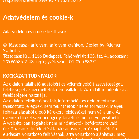
A spanyol szerelmi átverés – ÍNSZE S2E9
Adatvédelem és cookie-k
Adatvédelmi és cookie beállítások.
© Tőzsdeász - árfolyam, árfolyam grafikon. Design by
Kelemen
Szabolcs
Tőzsdeász Kft., 1116 Budapest, Fehérvári út 133. fsz. 4., adószám:
23996685-2-43, cégjegyzék szám: 01-09-988371
KOCKÁZATI TUDNIVALÓK:
Az oldalon található adatokért és véleményekért szavatosságot,
felelősséget az üzemeltetők nem vállalnak. Az oldalt mindenki saját
felelősségére használja.
Az oldalon fellelhető adatok, információk és dokumentumok
tájékoztató jellegűek, nem tekinthetők hiteles forrásnak, melyek
felhasználásából eredő károkért felelősséget nem vállalunk. Az
üzemeltetőkkel szemben igény, követelés nem érvényesíthető.
A website-ban foglaltak nem minősíthetők befektetésre való
ösztönzésnek, befektetési tanácsadásnak, értékpapír vételére,
eladására vonatkozó felhívásnak, arra vonatkozó ajánlatnak még