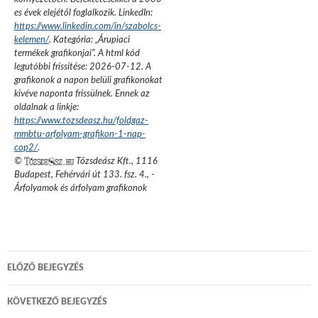
es évek elejétől foglalkozik.
LinkedIn:
https://www.linkedin.com/in/szabolcs-
kelemen/
. Kategória: „
Árupiaci
termékek grafikonjai
”.
A html kód
legutóbbi frissítése:
2026-07-12
. A
grafikonok a napon belüli grafikonokat
kivéve naponta frissülnek. Ennek az
oldalnak a linkje:
https://www.tozsdeasz.hu/foldgaz-
mmbtu-arfolyam-grafikon-1-nap-
cop2/
.
©
Tőzsdeász Kft.
,
1116
Budapest, Fehérvári út 133. fsz. 4.
,
-
Árfolyamok és árfolyam grafikonok
Bejegyzés
ELŐZŐ BEJEGYZÉS
navigáció
KÖVETKEZŐ BEJEGYZÉS