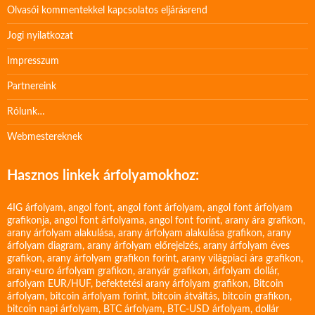
Olvasói kommentekkel kapcsolatos eljárásrend
Jogi nyilatkozat
Impresszum
Partnereink
Rólunk…
Webmestereknek
Hasznos linkek árfolyamokhoz:
4IG árfolyam
,
angol font
,
angol font árfolyam
,
angol font árfolyam
grafikonja
,
angol font árfolyama
,
angol font forint
,
arany ára grafikon
,
arany árfolyam alakulása
,
arany árfolyam alakulása grafikon
,
arany
árfolyam diagram
,
arany árfolyam előrejelzés
,
arany árfolyam éves
grafikon
,
arany árfolyam grafikon forint
,
arany világpiaci ára grafikon
,
arany-euro árfolyam grafikon
,
aranyár grafikon
,
árfolyam dollár
,
arfolyam EUR/HUF
,
befektetési arany árfolyam grafikon
,
Bitcoin
árfolyam
,
bitcoin árfolyam forint
,
bitcoin átváltás
,
bitcoin grafikon
,
bitcoin napi árfolyam
,
BTC árfolyam
,
BTC-USD árfolyam
,
dollár