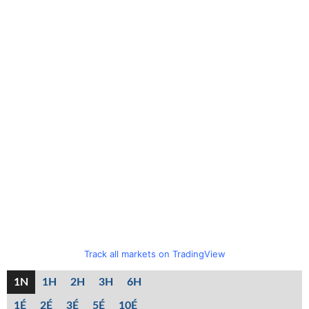
Track all markets on TradingView
1N
1H
2H
3H
6H
1É
2É
3É
5É
10É