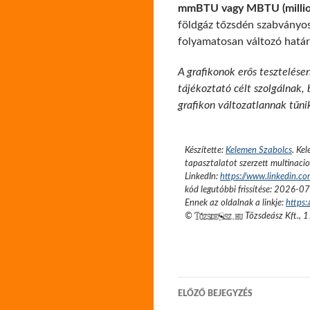
mmBTU vagy MBTU (million
földgáz tőzsdén szabványos
folyamatosan változó határi
A grafikonok erős tesztelése
tájékoztató célt szolgálnak,
grafikon változatlannak tűni
Készítette:
Kelemen Szabolcs
.
Kel
tapasztalatot szerzett multinacio
LinkedIn:
https://www.linkedin.c
kód legutóbbi frissítése:
2026-07
Ennek az oldalnak a linkje:
https
©
Tőzsdeász Kft.
,
1
Bejegyzés
ELŐZŐ BEJEGYZÉS
navigáció