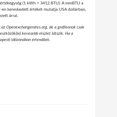
 mértékegység (1 kWh = 3412 BTU). A mmBTU a
-en kereskedett értékét mutatja USA dollárban,
ett árral.
t az Openexchangerates.org, de a grafikonok csak
 eszközökön) kevesebb részlet látszik. Ha a
udapesti időzónában értendőek.