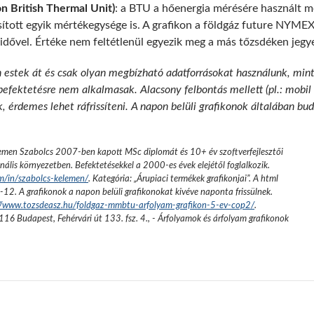
 British Thermal Unit)
: a BTU a hőenergia mérésére használt
ított egyik mértékegysége is. A grafikon a földgáz future NYMEX
dővel. Értéke nem feltétlenül egyezik meg a más tőzsdéken jegyez
n estek át és csak olyan megbízható adatforrásokat használunk, min
 befektetésre nem alkalmasak. Alacsony felbontás mellett (pl.: mobil
k, érdemes lehet ráfrissíteni. A napon belüli grafikonok általában b
emen Szabolcs 2007-ben kapott MSc diplomát és 10+ év szoftverfejlesztői
nális környezetben. Befektetésekkel a 2000-es évek elejétől foglalkozik.
om/in/szabolcs-kelemen/
. Kategória: „
Árupiaci termékek grafikonjai
”.
A html
-12
. A grafikonok a napon belüli grafikonokat kivéve naponta frissülnek.
://www.tozsdeasz.hu/foldgaz-mmbtu-arfolyam-grafikon-5-ev-cop2/
.
116 Budapest, Fehérvári út 133. fsz. 4.
,
- Árfolyamok és árfolyam grafikonok