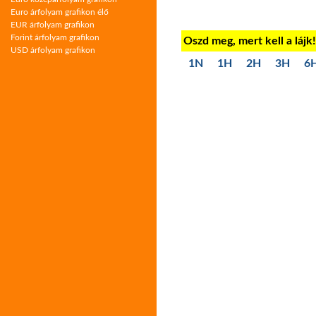
Euro árfolyam grafikon élő
EUR árfolyam grafikon
Forint árfolyam grafikon
Oszd meg, mert kell a lájk
USD árfolyam grafikon
1N
1H
2H
3H
6