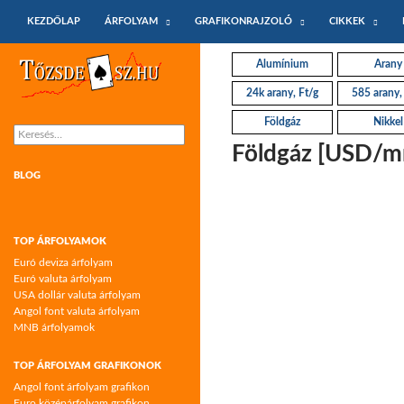
KILÉPÉS A TARTALOMBA
Keresés
KEZDŐLAP
ÁRFOLYAM
GRAFIKONRAJZOLÓ
CIKKEK
Tőzsdeász.hu – árfolyamok és árfolyam
Alumínium
Arany
grafikonok
24k arany, Ft/g
585 arany,
Földgáz
Nikkel
Keresés:
Földgáz [USD/mm
BLOG
TOP ÁRFOLYAMOK
Euró deviza árfolyam
Euró valuta árfolyam
USA dollár valuta árfolyam
Angol font valuta árfolyam
MNB árfolyamok
TOP ÁRFOLYAM GRAFIKONOK
Angol font árfolyam grafikon
Euro középárfolyam grafikon