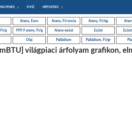
INGYENES
KVÍZ
NÉPSZERŰ
Arany, Euro
Arany, Ft/uncia
Arany, Ft/kg
Arany
 Ft/g
999.9 arany, Ft/g
Arany-ezüst
Ezüst
Ezüst
Olaj
Palládium
Palládium, Ft/gr
Pla
BTU] világpiaci árfolyam grafikon, elm