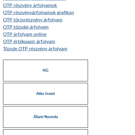
OTP részvény árfolyamok
OTP részvényárfolyamok grafikon
OTP törzsrészvény árfolyam
OTP tőzsdei árfolyam
OTP árfolyam online
OTP értékpapír árfolyam
Tőzsde OTP részvény árfolyam
4IG
Akko Invest
Állami Nyomda