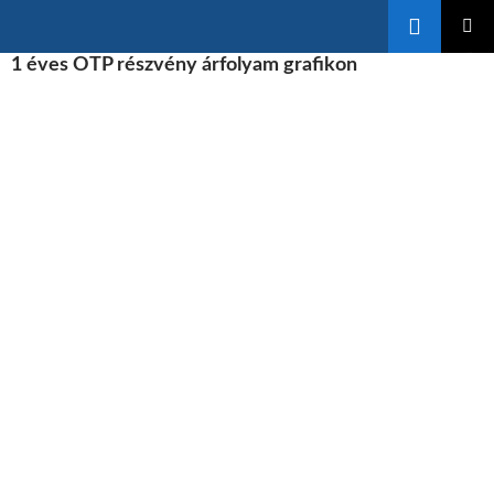
Keresés
KILÉPÉS
1 éves OTP részvény árfolyam grafikon
ELSŐDL
A
MENÜ
TARTALOMBA