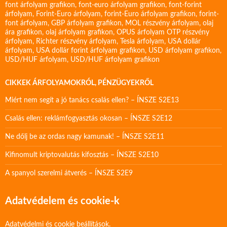
font árfolyam grafikon
,
font-euro árfolyam grafikon
,
font-forint
árfolyam
,
Forint-Euro árfolyam
,
forint-Euro árfolyam grafikon
,
forint-
font árfolyam
,
GBP árfolyam grafikon
,
MOL részvény árfolyam
,
olaj
ára grafikon
,
olaj árfolyam grafikon
,
OPUS árfolyam
OTP részvény
árfolyam
,
Richter részvény árfolyam
,
Tesla árfolyam
,
USA dollár
árfolyam
,
USA dollár forint árfolyam grafikon
,
USD árfolyam grafikon
,
USD/HUF árfolyam
,
USD/HUF árfolyam grafikon
CIKKEK ÁRFOLYAMOKRÓL, PÉNZÜGYEKRŐL
Miért nem segít a jó tanács csalás ellen? – ÍNSZE S2E13
Csalás ellen: reklámfogyasztás okosan – ÍNSZE S2E12
Ne dőlj be az ordas nagy kamunak! – ÍNSZE S2E11
Kifinomult kriptovalutás kifosztás – ÍNSZE S2E10
A spanyol szerelmi átverés – ÍNSZE S2E9
Adatvédelem és cookie-k
Adatvédelmi és cookie beállítások.