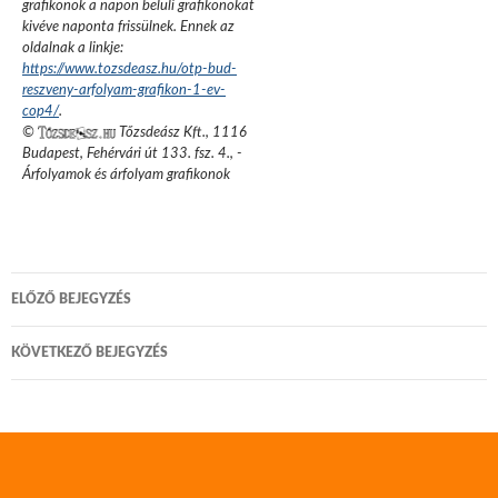
grafikonok a napon belüli grafikonokat
kivéve naponta frissülnek. Ennek az
oldalnak a linkje:
https://www.tozsdeasz.hu/otp-bud-
reszveny-arfolyam-grafikon-1-ev-
cop4/
.
©
Tőzsdeász Kft.
,
1116
Budapest, Fehérvári út 133. fsz. 4.
,
-
Árfolyamok és árfolyam grafikonok
Bejegyzés
ELŐZŐ BEJEGYZÉS
navigáció
KÖVETKEZŐ BEJEGYZÉS