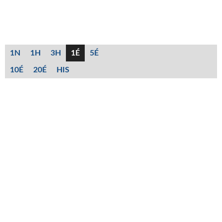
1N
1H
3H
1É
5É
10É
20É
HIS