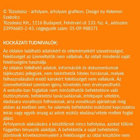
© Tőzsdeász - árfolyam, árfolyam grafikon. Design by
Kelemen
Szabolcs
Tőzsdeász Kft., 1116 Budapest, Fehérvári út 133. fsz. 4., adószám:
23996685-2-43, cégjegyzék szám: 01-09-988371
KOCKÁZATI TUDNIVALÓK:
Az oldalon található adatokért és véleményekért szavatosságot,
felelősséget az üzemeltetők nem vállalnak. Az oldalt mindenki saját
felelősségére használja.
Az oldalon fellelhető adatok, információk és dokumentumok
tájékoztató jellegűek, nem tekinthetők hiteles forrásnak, melyek
felhasználásából eredő károkért felelősséget nem vállalunk. Az
üzemeltetőkkel szemben igény, követelés nem érvényesíthető.
A website-ban foglaltak nem minősíthetők befektetésre való
ösztönzésnek, befektetési tanácsadásnak, értékpapír vételére,
eladására vonatkozó felhívásnak, arra vonatkozó ajánlatnak még
abban az esetben sem, ha valamely befektetési eszközzel kapcsolatos
leírás vagy egyéb anyag az adott eszköz eladása/vétele mellett foglal
állást.
Árfolyamok alakulására a készítőknek nincs befolyása, azokat tőlünk
független tényezők alakítják. A befektetők a saját befektetési
döntéseik következményeiért a felelősséget az oldal készítőire nem