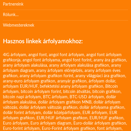
Partnereink
Rólunk…
Webmestereknek
Hasznos linkek árfolyamokhoz:
4IG árfolyam
,
angol font
,
angol font árfolyam
,
angol font árfolyam
grafikonja
,
angol font árfolyama
,
angol font forint
,
arany ára grafikon
,
arany árfolyam alakulása
,
arany árfolyam alakulása grafikon
,
arany
árfolyam diagram
,
arany árfolyam előrejelzés
,
arany árfolyam éves
grafikon
,
arany árfolyam grafikon forint
,
arany világpiaci ára grafikon
,
arany-euro árfolyam grafikon
,
aranyár grafikon
,
árfolyam dollár
,
arfolyam EUR/HUF
,
befektetési arany árfolyam grafikon
,
Bitcoin
árfolyam
,
bitcoin árfolyam forint
,
bitcoin átváltás
,
bitcoin grafikon
,
bitcoin napi árfolyam
,
BTC árfolyam
,
BTC-USD árfolyam
,
dollár
árfolyam alakulása
,
dollár árfolyam grafikon MNB
,
dollár árfolyam
változás
,
dollár árfolyam változás grafikon
,
dollár árfolyama grafikon
,
dollár forint árfolyam
,
dollár középárfolyam
,
EUR árfolyam
,
EUR
árfolyam grafikon
,
EUR/HUF árfolyam grafikon
,
EUR/HUF grafikon
,
Euro árfolyam
,
Euro árfolyam diagram
,
Euro-dollár árfolyam grafikon
,
Euro-forint árfolyam
,
Euro-Forint árfolyam grafikon
,
font árfolyam
,