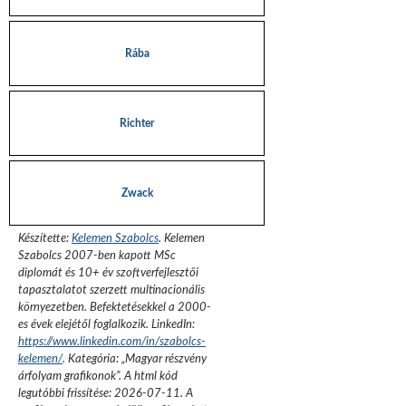
Rába
Richter
Zwack
Készítette:
Kelemen Szabolcs
.
Kelemen
Szabolcs 2007-ben kapott MSc
diplomát és 10+ év szoftverfejlesztői
tapasztalatot szerzett multinacionális
környezetben. Befektetésekkel a 2000-
es évek elejétől foglalkozik.
LinkedIn:
https://www.linkedin.com/in/szabolcs-
kelemen/
. Kategória: „
Magyar részvény
árfolyam grafikonok
”.
A html kód
legutóbbi frissítése:
2026-07-11
. A