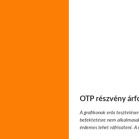
OTP részvény árf
A grafikonok erős tesztelése
befektetésre nem alkalmasak.
érdemes lehet ráfrissíteni. A