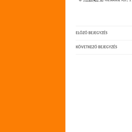
©
Tőzsdeász Kft.
,
1
Bejegyzés
ELŐZŐ BEJEGYZÉS
navigáció
KÖVETKEZŐ BEJEGYZÉS