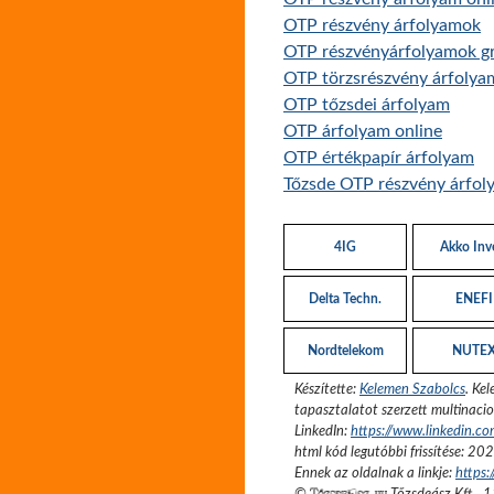
OTP részvény árfolyamok
OTP részvényárfolyamok gr
OTP törzsrészvény árfolya
OTP tőzsdei árfolyam
OTP árfolyam online
OTP értékpapír árfolyam
Tőzsde OTP részvény árfol
4IG
Akko Inv
Delta Techn.
ENEFI
Nordtelekom
NUTE
Készítette:
Kelemen Szabolcs
.
Kel
tapasztalatot szerzett multinacio
LinkedIn:
https://www.linkedin.c
html kód legutóbbi frissítése:
202
Ennek az oldalnak a linkje:
https