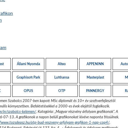
afikon
m
yam
est
Állami Nyomda
Alteo
APPENINN
Auto
Graphisoft Park
Lufthansa
Masterplast
M
X
OPUS
OTP
PANNERGY
R
emen Szabolcs 2007-ben kapott MSc diplomát és 10+ év szoftverfejlesztői
nális környezetben. Befektetésekkel a 2000-es évek elejétől foglalkozik.
om/in/szabolcs-kelemen/
. Kategória: „
Magyar részvény árfolyam grafikonok
”.
A
6-07-13
. A grafikonok a napon belüli grafikonokat kivéve naponta frissülnek.
://www.tozsdeasz.hu/otp-bud-reszveny-arfolyam-grafikon-1-nap-cop4/
.