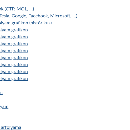
ok (OTP, MOL, …)
Tesla, Google, Facebook, Microsoft, …)
lyam grafikon (histórikus)
olyam grafikon
olyam grafikon
olyam grafikon
olyam grafikon
olyam grafikon
olyam grafikon
olyam grafikon
olyam grafikon
am
lyam
 árfolyama