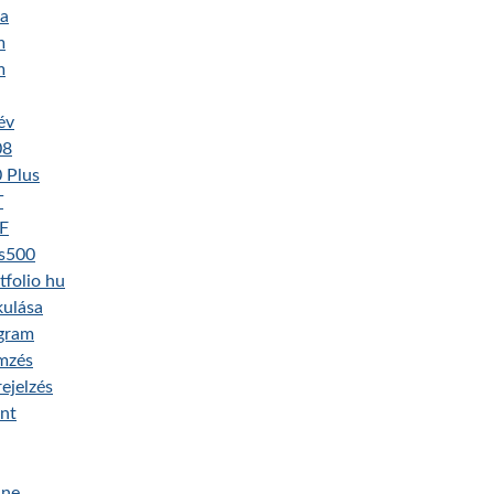
ma
m
m
év
08
 Plus
T
UF
us500
tfolio hu
kulása
agram
mzés
ejelzés
int
ine