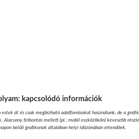
olyam: kapcsolódó információk
n estek át és csak megbízható adatforrásokat használunk, de a grafik
 Alacsony felbontás mellett (pl.: mobil eszközökön) kevesebb részlet
 napon belüli grafikonok általában helyi időzónában értendőek.