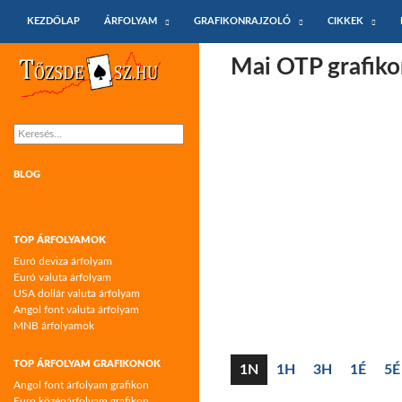
KILÉPÉS A TARTALOMBA
Keresés
KEZDŐLAP
ÁRFOLYAM
GRAFIKONRAJZOLÓ
CIKKEK
Tőzsdeász.hu – árfolyamok és árfolyam
Mai OTP grafiko
grafikonok
Keresés:
BLOG
TOP ÁRFOLYAMOK
Euró deviza árfolyam
Euró valuta árfolyam
USA dollár valuta árfolyam
Angol font valuta árfolyam
MNB árfolyamok
TOP ÁRFOLYAM GRAFIKONOK
1N
1H
3H
1É
5É
Angol font árfolyam grafikon
Euro középárfolyam grafikon