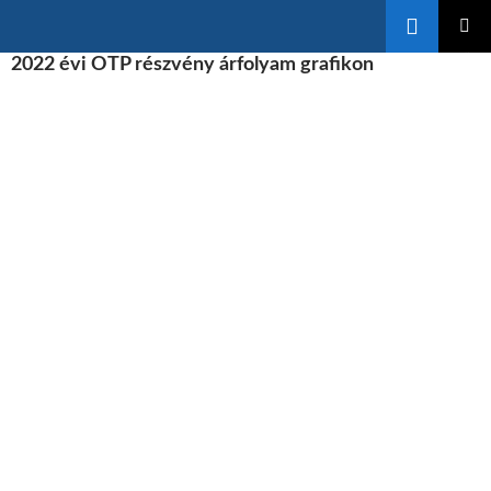
Keresés
KILÉPÉS
2022 évi OTP részvény árfolyam grafikon
ELSŐDL
A
MENÜ
TARTALOMBA