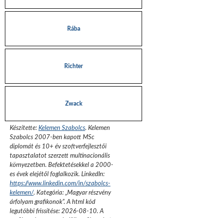
Rába
Richter
Zwack
Készítette:
Kelemen Szabolcs
.
Kelemen
Szabolcs 2007-ben kapott MSc
diplomát és 10+ év szoftverfejlesztői
tapasztalatot szerzett multinacionális
környezetben. Befektetésekkel a 2000-
es évek elejétől foglalkozik.
LinkedIn:
https://www.linkedin.com/in/szabolcs-
kelemen/
. Kategória: „
Magyar részvény
árfolyam grafikonok
”.
A html kód
legutóbbi frissítése:
2026-08-10
. A