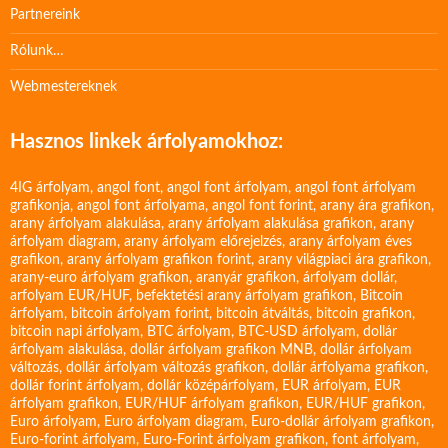
Partnereink
Rólunk…
Webmestereknek
Hasznos linkek árfolyamokhoz:
4IG árfolyam
,
angol font
,
angol font árfolyam
,
angol font árfolyam
grafikonja
,
angol font árfolyama
,
angol font forint
,
arany ára grafikon
,
arany árfolyam alakulása
,
arany árfolyam alakulása grafikon
,
arany
árfolyam diagram
,
arany árfolyam előrejelzés
,
arany árfolyam éves
grafikon
,
arany árfolyam grafikon forint
,
arany világpiaci ára grafikon
,
arany-euro árfolyam grafikon
,
aranyár grafikon
,
árfolyam dollár
,
arfolyam EUR/HUF
,
befektetési arany árfolyam grafikon
,
Bitcoin
árfolyam
,
bitcoin árfolyam forint
,
bitcoin átváltás
,
bitcoin grafikon
,
bitcoin napi árfolyam
,
BTC árfolyam
,
BTC-USD árfolyam
,
dollár
árfolyam alakulása
,
dollár árfolyam grafikon MNB
,
dollár árfolyam
változás
,
dollár árfolyam változás grafikon
,
dollár árfolyama grafikon
,
dollár forint árfolyam
,
dollár középárfolyam
,
EUR árfolyam
,
EUR
árfolyam grafikon
,
EUR/HUF árfolyam grafikon
,
EUR/HUF grafikon
,
Euro árfolyam
,
Euro árfolyam diagram
,
Euro-dollár árfolyam grafikon
,
Euro-forint árfolyam
,
Euro-Forint árfolyam grafikon
,
font árfolyam
,