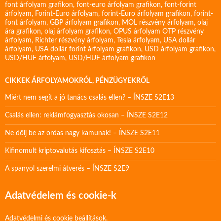
font árfolyam grafikon
,
font-euro árfolyam grafikon
,
font-forint
árfolyam
,
Forint-Euro árfolyam
,
forint-Euro árfolyam grafikon
,
forint-
font árfolyam
,
GBP árfolyam grafikon
,
MOL részvény árfolyam
,
olaj
ára grafikon
,
olaj árfolyam grafikon
,
OPUS árfolyam
OTP részvény
árfolyam
,
Richter részvény árfolyam
,
Tesla árfolyam
,
USA dollár
árfolyam
,
USA dollár forint árfolyam grafikon
,
USD árfolyam grafikon
,
USD/HUF árfolyam
,
USD/HUF árfolyam grafikon
CIKKEK ÁRFOLYAMOKRÓL, PÉNZÜGYEKRŐL
Miért nem segít a jó tanács csalás ellen? – ÍNSZE S2E13
Csalás ellen: reklámfogyasztás okosan – ÍNSZE S2E12
Ne dőlj be az ordas nagy kamunak! – ÍNSZE S2E11
Kifinomult kriptovalutás kifosztás – ÍNSZE S2E10
A spanyol szerelmi átverés – ÍNSZE S2E9
Adatvédelem és cookie-k
Adatvédelmi és cookie beállítások.