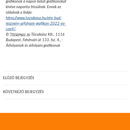
grafikonok a napon belüli grafikonokat
kivéve naponta frissülnek. Ennek az
oldalnak a linkje:
https://www.tozsdeasz.hu/otp-bud-
reszveny-arfolyam-grafikon-2022-ev-
cop4/
.
©
Tőzsdeász Kft.
,
1116
Budapest, Fehérvári út 133. fsz. 4.
,
-
Árfolyamok és árfolyam grafikonok
Bejegyzés
ELŐZŐ BEJEGYZÉS
navigáció
KÖVETKEZŐ BEJEGYZÉS