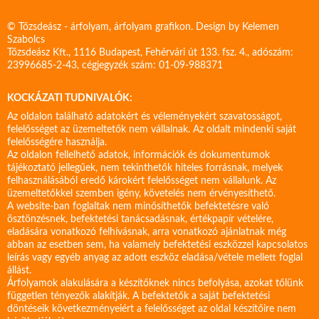
© Tőzsdeász - árfolyam, árfolyam grafikon. Design by
Kelemen
Szabolcs
Tőzsdeász Kft., 1116 Budapest, Fehérvári út 133. fsz. 4., adószám:
23996685-2-43, cégjegyzék szám: 01-09-988371
KOCKÁZATI TUDNIVALÓK:
Az oldalon található adatokért és véleményekért szavatosságot,
felelősséget az üzemeltetők nem vállalnak. Az oldalt mindenki saját
felelősségére használja.
Az oldalon fellelhető adatok, információk és dokumentumok
tájékoztató jellegűek, nem tekinthetők hiteles forrásnak, melyek
felhasználásából eredő károkért felelősséget nem vállalunk. Az
üzemeltetőkkel szemben igény, követelés nem érvényesíthető.
A website-ban foglaltak nem minősíthetők befektetésre való
ösztönzésnek, befektetési tanácsadásnak, értékpapír vételére,
eladására vonatkozó felhívásnak, arra vonatkozó ajánlatnak még
abban az esetben sem, ha valamely befektetési eszközzel kapcsolatos
leírás vagy egyéb anyag az adott eszköz eladása/vétele mellett foglal
állást.
Árfolyamok alakulására a készítőknek nincs befolyása, azokat tőlünk
független tényezők alakítják. A befektetők a saját befektetési
döntéseik következményeiért a felelősséget az oldal készítőire nem