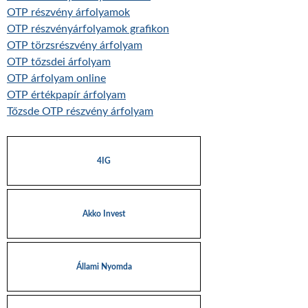
OTP részvény árfolyamok
OTP részvényárfolyamok grafikon
OTP törzsrészvény árfolyam
OTP tőzsdei árfolyam
OTP árfolyam online
OTP értékpapír árfolyam
Tőzsde OTP részvény árfolyam
4IG
Akko Invest
Állami Nyomda