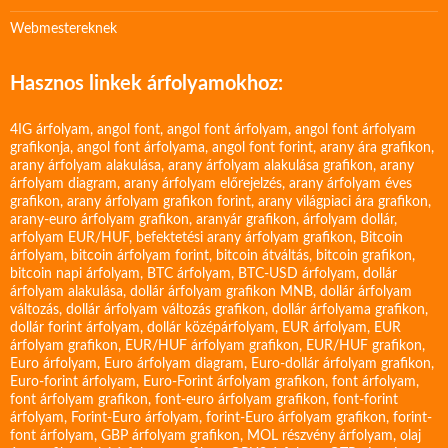
Webmestereknek
Hasznos linkek árfolyamokhoz:
4IG árfolyam
,
angol font
,
angol font árfolyam
,
angol font árfolyam
grafikonja
,
angol font árfolyama
,
angol font forint
,
arany ára grafikon
,
arany árfolyam alakulása
,
arany árfolyam alakulása grafikon
,
arany
árfolyam diagram
,
arany árfolyam előrejelzés
,
arany árfolyam éves
grafikon
,
arany árfolyam grafikon forint
,
arany világpiaci ára grafikon
,
arany-euro árfolyam grafikon
,
aranyár grafikon
,
árfolyam dollár
,
arfolyam EUR/HUF
,
befektetési arany árfolyam grafikon
,
Bitcoin
árfolyam
,
bitcoin árfolyam forint
,
bitcoin átváltás
,
bitcoin grafikon
,
bitcoin napi árfolyam
,
BTC árfolyam
,
BTC-USD árfolyam
,
dollár
árfolyam alakulása
,
dollár árfolyam grafikon MNB
,
dollár árfolyam
változás
,
dollár árfolyam változás grafikon
,
dollár árfolyama grafikon
,
dollár forint árfolyam
,
dollár középárfolyam
,
EUR árfolyam
,
EUR
árfolyam grafikon
,
EUR/HUF árfolyam grafikon
,
EUR/HUF grafikon
,
Euro árfolyam
,
Euro árfolyam diagram
,
Euro-dollár árfolyam grafikon
,
Euro-forint árfolyam
,
Euro-Forint árfolyam grafikon
,
font árfolyam
,
font árfolyam grafikon
,
font-euro árfolyam grafikon
,
font-forint
árfolyam
,
Forint-Euro árfolyam
,
forint-Euro árfolyam grafikon
,
forint-
font árfolyam
,
GBP árfolyam grafikon
,
MOL részvény árfolyam
,
olaj