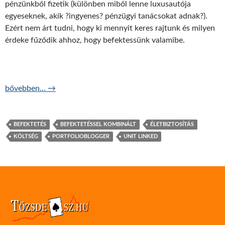
pénzünkből fizetik (különben miből lenne luxusautója
egyeseknek, akik ?ingyenes? pénzügyi tanácsokat adnak?).
Ezért nem árt tudni, hogy ki mennyit keres rajtunk és milyen
érdeke fűződik ahhoz, hogy befektessünk valamibe.
Kik keresnek a unit linked életbiztosításon?
bővebben…
→
BEFEKTETÉS
BEFEKTETÉSSEL KOMBINÁLT
ÉLETBIZTOSÍTÁS
KÖLTSÉG
PORTFOLIOBLOGGER
UNIT LINKED