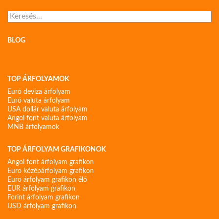
Keresés:
BLOG
TOP ÁRFOLYAMOK
Euró deviza árfolyam
Euró valuta árfolyam
USA dollár valuta árfolyam
Angol font valuta árfolyam
MNB árfolyamok
TOP ÁRFOLYAM GRAFIKONOK
Angol font árfolyam grafikon
Euro középárfolyam grafikon
Euro árfolyam grafikon élő
EUR árfolyam grafikon
Forint árfolyam grafikon
USD árfolyam grafikon