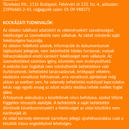
Tőzsdeász Kft., 1116 Budapest, Fehérvári út 133. fsz. 4., adószám:
23996685-2-43, cégjegyzék szám: 01-09-988371
KOCKÁZATI TUDNIVALÓK:
Az oldalon található adatokért és véleményekért szavatosságot,
felelősséget az üzemeltetők nem vállalnak. Az oldalt mindenki saját
felelősségére használja.
Az oldalon fellelhető adatok, információk és dokumentumok
tájékoztató jellegűek, nem tekinthetők hiteles forrásnak, melyek
felhasználásából eredő károkért felelősséget nem vállalunk. Az
üzemeltetőkkel szemben igény, követelés nem érvényesíthető.
A website-ban foglaltak nem minősíthetők befektetésre való
ösztönzésnek, befektetési tanácsadásnak, értékpapír vételére,
eladására vonatkozó felhívásnak, arra vonatkozó ajánlatnak még
abban az esetben sem, ha valamely befektetési eszközzel kapcsolatos
leírás vagy egyéb anyag az adott eszköz eladása/vétele mellett foglal
állást.
Árfolyamok alakulására a készítőknek nincs befolyása, azokat tőlünk
független tényezők alakítják. A befektetők a saját befektetési
döntéseik következményeiért a felelősséget az oldal készítőire nem
háríthatják át.
Az oldal bármely elemének bármilyen jellegű újrafelhasználása csak a
készítők írásos engedélyével lehetséges.