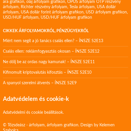
ára grafikon
,
olaj árfolyam grafikon
,
OPUS árfolyam
OTP részvény
árfolyam
,
Richter részvény árfolyam
,
Tesla árfolyam
,
USA dollár
árfolyam
,
USA dollár forint árfolyam grafikon
,
USD árfolyam grafikon
,
USD/HUF árfolyam
,
USD/HUF árfolyam grafikon
CIKKEK ÁRFOLYAMOKRÓL, PÉNZÜGYEKRŐL
Miért nem segít a jó tanács csalás ellen? – ÍNSZE S2E13
Csalás ellen: reklámfogyasztás okosan – ÍNSZE S2E12
Ne dőlj be az ordas nagy kamunak! – ÍNSZE S2E11
Kifinomult kriptovalutás kifosztás – ÍNSZE S2E10
A spanyol szerelmi átverés – ÍNSZE S2E9
Adatvédelem és cookie-k
Adatvédelmi és cookie beállítások.
© Tőzsdeász - árfolyam, árfolyam grafikon. Design by
Kelemen
Szabolcs