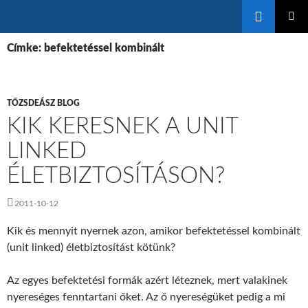
Keresés
KILÉPÉS
ELSŐDL
A
Címke: befektetéssel kombinált
MENÜ
TARTALOMBA
TŐZSDEÁSZ BLOG
KIK KERESNEK A UNIT
LINKED
ÉLETBIZTOSÍTÁSON?
2011-10-12
Kik és mennyit nyernek azon, amikor befektetéssel kombinált
(unit linked) életbiztosítást kötünk?
Az egyes befektetési formák azért léteznek, mert valakinek
nyereséges fenntartani őket. Az ő nyereségüket pedig a mi