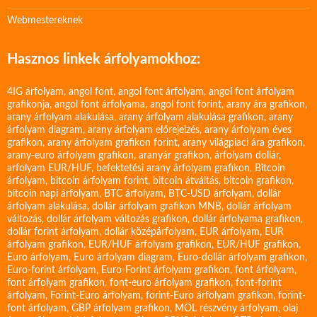
Webmestereknek
Hasznos linkek árfolyamokhoz:
4IG árfolyam
,
angol font
,
angol font árfolyam
,
angol font árfolyam
grafikonja
,
angol font árfolyama
,
angol font forint
,
arany ára grafikon
,
arany árfolyam alakulása
,
arany árfolyam alakulása grafikon
,
arany
árfolyam diagram
,
arany árfolyam előrejelzés
,
arany árfolyam éves
grafikon
,
arany árfolyam grafikon forint
,
arany világpiaci ára grafikon
,
arany-euro árfolyam grafikon
,
aranyár grafikon
,
árfolyam dollár
,
arfolyam EUR/HUF
,
befektetési arany árfolyam grafikon
,
Bitcoin
árfolyam
,
bitcoin árfolyam forint
,
bitcoin átváltás
,
bitcoin grafikon
,
bitcoin napi árfolyam
,
BTC árfolyam
,
BTC-USD árfolyam
,
dollár
árfolyam alakulása
,
dollár árfolyam grafikon MNB
,
dollár árfolyam
változás
,
dollár árfolyam változás grafikon
,
dollár árfolyama grafikon
,
dollár forint árfolyam
,
dollár középárfolyam
,
EUR árfolyam
,
EUR
árfolyam grafikon
,
EUR/HUF árfolyam grafikon
,
EUR/HUF grafikon
,
Euro árfolyam
,
Euro árfolyam diagram
,
Euro-dollár árfolyam grafikon
,
Euro-forint árfolyam
,
Euro-Forint árfolyam grafikon
,
font árfolyam
,
font árfolyam grafikon
,
font-euro árfolyam grafikon
,
font-forint
árfolyam
,
Forint-Euro árfolyam
,
forint-Euro árfolyam grafikon
,
forint-
font árfolyam
,
GBP árfolyam grafikon
,
MOL részvény árfolyam
,
olaj