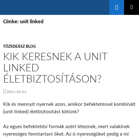
Keresés
KILÉPÉS
ELSŐDL
A
Címke: unit linked
MENÜ
TARTALOMBA
TŐZSDEÁSZ BLOG
KIK KERESNEK A UNIT
LINKED
ÉLETBIZTOSÍTÁSON?
2011-10-12
Kik és mennyit nyernek azon, amikor befektetéssel kombinált
(unit linked) életbiztosítást kötünk?
Az egyes befektetési formák azért léteznek, mert valakinek
nyereséges fenntartani őket. Az ő nyereségüket pedig a mi