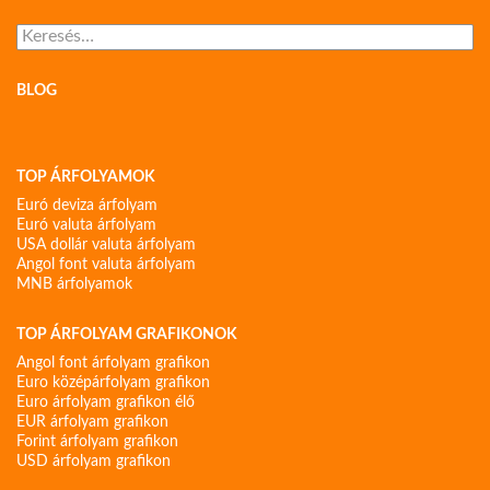
Keresés:
BLOG
TOP ÁRFOLYAMOK
Euró deviza árfolyam
Euró valuta árfolyam
USA dollár valuta árfolyam
Angol font valuta árfolyam
MNB árfolyamok
TOP ÁRFOLYAM GRAFIKONOK
Angol font árfolyam grafikon
Euro középárfolyam grafikon
Euro árfolyam grafikon élő
EUR árfolyam grafikon
Forint árfolyam grafikon
USD árfolyam grafikon