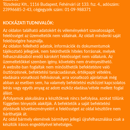
Tőzsdeász Kft., 1116 Budapest, Fehérvári út 133. fsz. 4., adószám:
23996685-2-43, cégjegyzék szám: 01-09-988371
KOCKÁZATI TUDNIVALÓK:
Az oldalon található adatokért és véleményekért szavatosságot,
felelősséget az üzemeltetők nem vállalnak. Az oldalt mindenki saját
felelősségére használja.
Az oldalon fellelhető adatok, információk és dokumentumok
tájékoztató jellegűek, nem tekinthetők hiteles forrásnak, melyek
felhasználásából eredő károkért felelősséget nem vállalunk. Az
üzemeltetőkkel szemben igény, követelés nem érvényesíthető.
A website-ban foglaltak nem minősíthetők befektetésre való
ösztönzésnek, befektetési tanácsadásnak, értékpapír vételére,
eladására vonatkozó felhívásnak, arra vonatkozó ajánlatnak még
abban az esetben sem, ha valamely befektetési eszközzel kapcsolatos
leírás vagy egyéb anyag az adott eszköz eladása/vétele mellett foglal
állást.
Árfolyamok alakulására a készítőknek nincs befolyása, azokat tőlünk
független tényezők alakítják. A befektetők a saját befektetési
döntéseik következményeiért a felelősséget az oldal készítőire nem
háríthatják át.
Az oldal bármely elemének bármilyen jellegű újrafelhasználása csak a
készítők írásos engedélyével lehetséges.