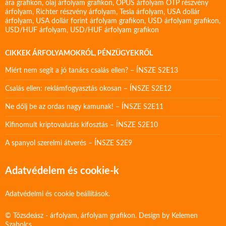
ára grafikon
,
olaj árfolyam grafikon
,
OPUS árfolyam
OTP részvény
árfolyam
,
Richter részvény árfolyam
,
Tesla árfolyam
,
USA dollár
árfolyam
,
USA dollár forint árfolyam grafikon
,
USD árfolyam grafikon
,
USD/HUF árfolyam
,
USD/HUF árfolyam grafikon
CIKKEK ÁRFOLYAMOKRÓL, PÉNZÜGYEKRŐL
Miért nem segít a jó tanács csalás ellen? – ÍNSZE S2E13
Csalás ellen: reklámfogyasztás okosan – ÍNSZE S2E12
Ne dőlj be az ordas nagy kamunak! – ÍNSZE S2E11
Kifinomult kriptovalutás kifosztás – ÍNSZE S2E10
A spanyol szerelmi átverés – ÍNSZE S2E9
Adatvédelem és cookie-k
Adatvédelmi és cookie beállítások.
© Tőzsdeász - árfolyam, árfolyam grafikon. Design by
Kelemen
Szabolcs