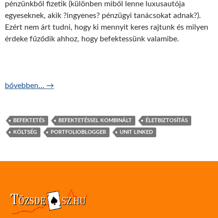
pénzünkből fizetik (különben miből lenne luxusautója
egyeseknek, akik ?ingyenes? pénzügyi tanácsokat adnak?).
Ezért nem árt tudni, hogy ki mennyit keres rajtunk és milyen
érdeke fűződik ahhoz, hogy befektessünk valamibe.
Kik keresnek a unit linked életbiztosításon?
bővebben…
→
BEFEKTETÉS
BEFEKTETÉSSEL KOMBINÁLT
ÉLETBIZTOSÍTÁS
KÖLTSÉG
PORTFOLIOBLOGGER
UNIT LINKED