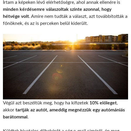
Írtam a képeken lévő elérhetőségre, ahol annak ellenére is
minden kérdésemre válaszoltak szinte azonnal, hogy
hétvége volt
. Amire nem tudták a választ, azt továbbították a
főnöknek, és az is perceken belül kiderült.
Végül azt beszéltük meg, hogy ha kifizetek
10% előleget
,
akkor
tartják az autót, ameddig megnézzük egy autómániás
barátommal
.