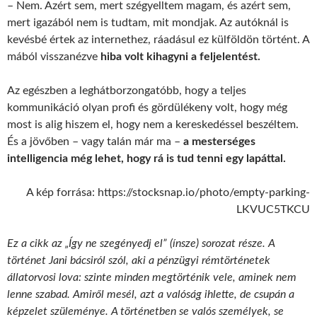
– Nem. Azért sem, mert szégyelltem magam, és azért sem,
mert igazából nem is tudtam, mit mondjak. Az autóknál is
kevésbé értek az internethez, ráadásul ez külföldön történt. A
mából visszanézve
hiba volt kihagyni a feljelentést.
Az egészben a leghátborzongatóbb, hogy a teljes
kommunikáció olyan profi és gördülékeny volt, hogy még
most is alig hiszem el, hogy nem a kereskedéssel beszéltem.
És a jövőben – vagy talán már ma –
a mesterséges
intelligencia még lehet, hogy rá is tud tenni egy lapáttal.
A kép forrása: https://stocksnap.io/photo/empty-parking-
LKVUC5TKCU
Ez a cikk az „Így ne szegényedj el” (ínsze) sorozat része. A
történet Jani bácsiról szól, aki a pénzügyi rémtörténetek
állatorvosi lova: szinte minden megtörténik vele, aminek nem
lenne szabad. Amiről mesél, azt a valóság ihlette, de csupán a
képzelet szüleménye. A történetben se valós személyek, se