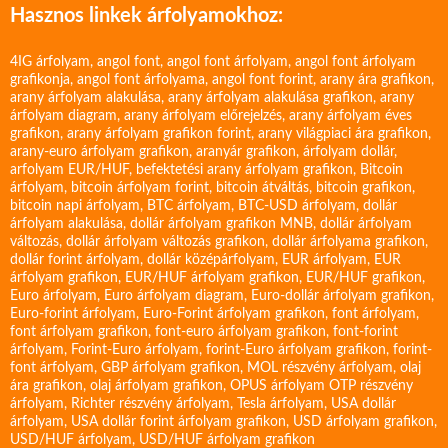
Hasznos linkek árfolyamokhoz:
4IG árfolyam
,
angol font
,
angol font árfolyam
,
angol font árfolyam
grafikonja
,
angol font árfolyama
,
angol font forint
,
arany ára grafikon
,
arany árfolyam alakulása
,
arany árfolyam alakulása grafikon
,
arany
árfolyam diagram
,
arany árfolyam előrejelzés
,
arany árfolyam éves
grafikon
,
arany árfolyam grafikon forint
,
arany világpiaci ára grafikon
,
arany-euro árfolyam grafikon
,
aranyár grafikon
,
árfolyam dollár
,
arfolyam EUR/HUF
,
befektetési arany árfolyam grafikon
,
Bitcoin
árfolyam
,
bitcoin árfolyam forint
,
bitcoin átváltás
,
bitcoin grafikon
,
bitcoin napi árfolyam
,
BTC árfolyam
,
BTC-USD árfolyam
,
dollár
árfolyam alakulása
,
dollár árfolyam grafikon MNB
,
dollár árfolyam
változás
,
dollár árfolyam változás grafikon
,
dollár árfolyama grafikon
,
dollár forint árfolyam
,
dollár középárfolyam
,
EUR árfolyam
,
EUR
árfolyam grafikon
,
EUR/HUF árfolyam grafikon
,
EUR/HUF grafikon
,
Euro árfolyam
,
Euro árfolyam diagram
,
Euro-dollár árfolyam grafikon
,
Euro-forint árfolyam
,
Euro-Forint árfolyam grafikon
,
font árfolyam
,
font árfolyam grafikon
,
font-euro árfolyam grafikon
,
font-forint
árfolyam
,
Forint-Euro árfolyam
,
forint-Euro árfolyam grafikon
,
forint-
font árfolyam
,
GBP árfolyam grafikon
,
MOL részvény árfolyam
,
olaj
ára grafikon
,
olaj árfolyam grafikon
,
OPUS árfolyam
OTP részvény
árfolyam
,
Richter részvény árfolyam
,
Tesla árfolyam
,
USA dollár
árfolyam
,
USA dollár forint árfolyam grafikon
,
USD árfolyam grafikon
,
USD/HUF árfolyam
,
USD/HUF árfolyam grafikon