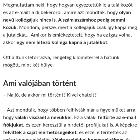
Megmutattam neki, hogy hogyan egyeztettük le a találkozót
és az e-mailt a díjbekérőről, amire azt mondták, hogy
olyan
nevű kollégájuk nincs is
.
A számlaszámhoz pedig semmi
közük
. Mondom, persze, mert a kollégájuk csak így kapja meg
a jutalékát… Amikor is emlékeztetett, hogy ha ez igaz volna,
akkor
egy nem létező kolléga kapná a jutalékot
.
Ott álltunk leforrázva, rengeteg kilométerrel a hátunk
mögött, mint két hülye.
Ami valójában történt
– Na jó, de akkor mi történt? Kivel chatelt?
– Azt mondták, hogy többen felhívták már a figyelmüket arra,
hogy
valaki visszaél a nevükkel
. Ez a valaki
feltörte az e-mail
fiókjukat
, és ezen keresztül a hirdetői profiljukat is. A képekre
felvitték a saját elérhetőségeiket
, és ezzel eltérítették az