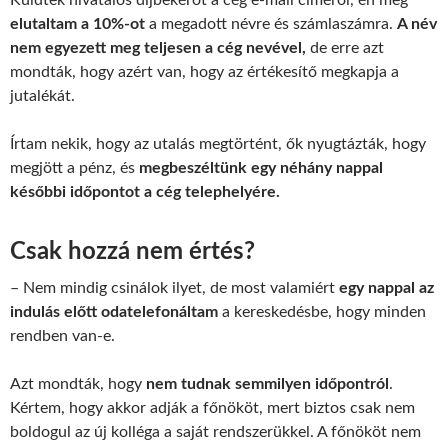
Küldtek hivatalos díjbekérőt a cég e-mail címéről, én meg
elutaltam a 10%-ot
a megadott névre és számlaszámra.
A név
nem egyezett meg teljesen a cég nevével,
de erre azt
mondták, hogy azért van, hogy az értékesítő megkapja a
jutalékát.
Írtam nekik, hogy az utalás megtörtént, ők nyugtázták, hogy
megjött a pénz, és
megbeszéltünk egy néhány nappal
későbbi időpontot a cég telephelyére.
Csak hozzá nem értés?
– Nem mindig csinálok ilyet, de most valamiért
egy nappal az
indulás előtt odatelefonáltam
a kereskedésbe, hogy minden
rendben van-e.
Azt mondták, hogy
nem tudnak semmilyen időpontról
.
Kértem, hogy akkor adják a főnököt, mert biztos csak nem
boldogul az új kolléga a saját rendszerükkel. A főnököt nem