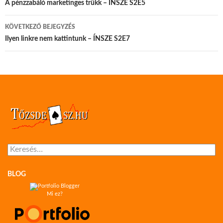
A pénzzabáló marketinges trükk – ÍNSZE S2E5
KÖVETKEZŐ BEJEGYZÉS
Ilyen linkre nem kattintunk – ÍNSZE S2E7
Keresés:
BLOG
Mi ez?