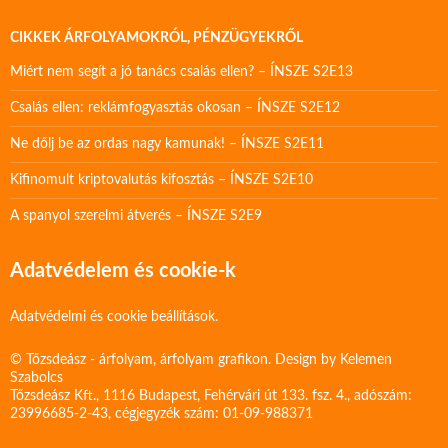
CIKKEK ÁRFOLYAMOKRÓL, PÉNZÜGYEKRŐL
Miért nem segít a jó tanács csalás ellen? – ÍNSZE S2E13
Csalás ellen: reklámfogyasztás okosan – ÍNSZE S2E12
Ne dőlj be az ordas nagy kamunak! – ÍNSZE S2E11
Kifinomult kriptovalutás kifosztás – ÍNSZE S2E10
A spanyol szerelmi átverés – ÍNSZE S2E9
Adatvédelem és cookie-k
Adatvédelmi és cookie beállítások.
© Tőzsdeász - árfolyam, árfolyam grafikon. Design by
Kelemen
Szabolcs
Tőzsdeász Kft., 1116 Budapest, Fehérvári út 133. fsz. 4., adószám:
23996685-2-43, cégjegyzék szám: 01-09-988371