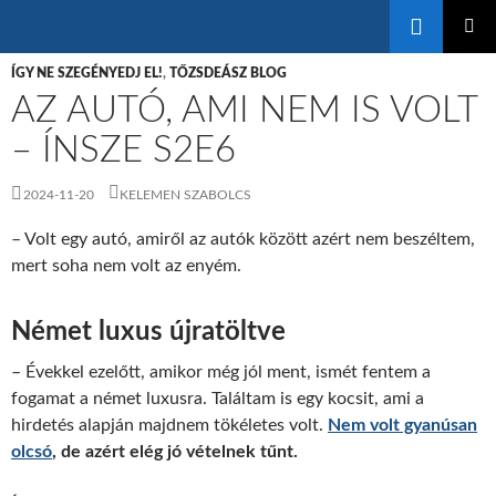
Keresés
KILÉPÉS
ELSŐDL
A
ÍGY NE SZEGÉNYEDJ EL!
,
TŐZSDEÁSZ BLOG
MENÜ
TARTALOMBA
AZ AUTÓ, AMI NEM IS VOLT
– ÍNSZE S2E6
2024-11-20
KELEMEN SZABOLCS
– Volt egy autó, amiről az autók között azért nem beszéltem,
mert soha nem volt az enyém.
Német luxus újratöltve
– Évekkel ezelőtt, amikor még jól ment, ismét fentem a
fogamat a német luxusra. Találtam is egy kocsit, ami a
hirdetés alapján majdnem tökéletes volt.
Nem volt gyanúsan
olcsó
, de azért elég jó vételnek tűnt.