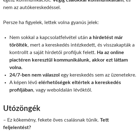
egész kommunikációt.
Végig csalókkal kommunikáltam
, és
nem az autókereskedéssel.
Persze ha figyelek, lettek volna gyanús jelek:
Nem sokkal a kapcsolatfelvétel után
a hirdetést már
törölték
, mert a kereskedés intézkedett, és visszakapták a
kontrollt a saját hirdetői profiljuk felett.
Ha az online
piactéren keresztül kommunikálunk, akkor ezt láttam
volna.
24/7-ben nem válaszol
egy kereskedés sem az üzenetekre.
A képen lévő
elérhetőségek eltértek a kereskedés
profiljában
, vagy weboldalán lévőktől.
Utózöngék
– Ez kőkemény, fekete öves csalásnak tűnik.
Tett
feljelentést?