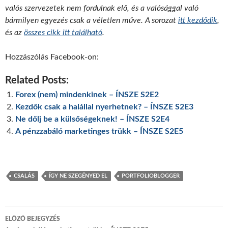
valós szervezetek nem fordulnak elő, és a valósággal való
bármilyen egyezés csak a véletlen műve. A sorozat
itt kezdődik
,
és az
összes cikk itt található
.
Hozzászólás Facebook-on:
Related Posts:
Forex (nem) mindenkinek – ÍNSZE S2E2
Kezdők csak a halállal nyerhetnek? – ÍNSZE S2E3
Ne dőlj be a külsőségeknek! – ÍNSZE S2E4
A pénzzabáló marketinges trükk – ÍNSZE S2E5
CSALÁS
ÍGY NE SZEGÉNYED EL
PORTFOLIOBLOGGER
Bejegyzés
ELŐZŐ BEJEGYZÉS
navigáció