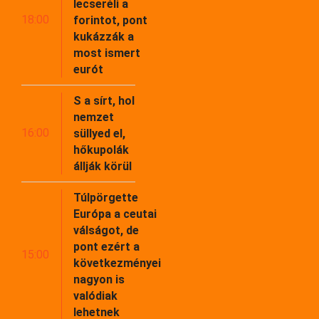
lecseréli a
18:00
forintot, pont
kukázzák a
most ismert
eurót
S a sírt, hol
nemzet
16:00
süllyed el,
hőkupolák
állják körül
Túlpörgette
Európa a ceutai
válságot, de
pont ezért a
15:00
következményei
nagyon is
valódiak
lehetnek