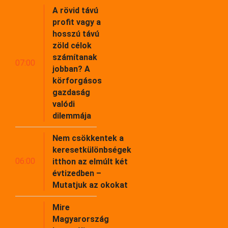
A rövid távú
profit vagy a
hosszú távú
zöld célok
számítanak
07:00
jobban? A
körforgásos
gazdaság
valódi
dilemmája
Nem csökkentek a
keresetkülönbségek
06:00
itthon az elmúlt két
évtizedben –
Mutatjuk az okokat
Mire
Magyarország