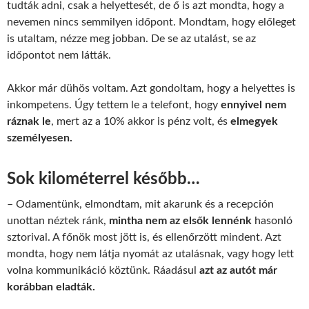
tudták adni, csak a helyettesét, de ő is azt mondta, hogy a
nevemen nincs semmilyen időpont. Mondtam, hogy előleget
is utaltam, nézze meg jobban. De se az utalást, se az
időpontot nem látták.
Akkor már dühös voltam. Azt gondoltam, hogy a helyettes is
inkompetens. Úgy tettem le a telefont, hogy
ennyivel nem
ráznak le
, mert az a 10% akkor is pénz volt, és
elmegyek
személyesen.
Sok kilométerrel később…
– Odamentünk, elmondtam, mit akarunk és a recepción
unottan néztek ránk,
mintha nem az elsők lennénk
hasonló
sztorival. A főnök most jött is, és ellenőrzött mindent. Azt
mondta, hogy nem látja nyomát az utalásnak, vagy hogy lett
volna kommunikáció köztünk. Ráadásul
azt az autót már
korábban eladták.