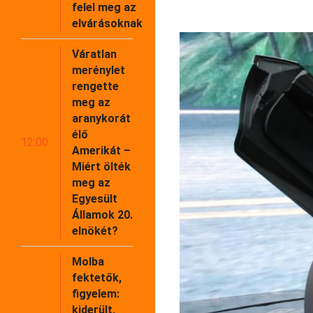
felel meg az
elvárásoknak
Váratlan
merénylet
rengette
meg az
aranykorát
élő
12:00
Amerikát –
Miért ölték
meg az
Egyesült
Államok 20.
elnökét?
Molba
fektetők,
figyelem:
kiderült,