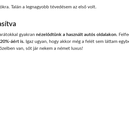
ókra. Talán a legnagyobb tévedésem az első volt.
sítva
barátokkal gyakran
nézelődtünk a használt autós oldalakon
. Felf
-20%-áért is.
Igaz ugyan, hogy akkor még a felét sem láttam egybe
özelben van, sőt jár nekem a német luxus!