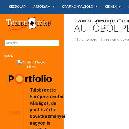
KILÉPÉS A TARTALOMBA
Keresés
KEZDŐLAP
ÁRFOLYAM
GRAFIKONRAJZOLÓ
CIKKEK
Tőzsdeász.hu – árfolyamok és árfolyam
ÍGY NE SZEGÉNYEDJ EL!
,
TŐZSD
grafikonok
AUTÓBÓL PÉ
2023-10-31
KELEMEN SZA
Keresés:
BLOG
Mi ez?
Túlpörgette
Európa a ceutai
válságot, de
pont ezért a
15:00
következményei
nagyon is