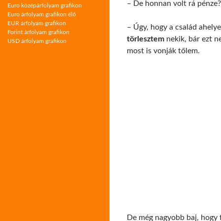
– De honnan volt rá pénze? 
Euro középárfolyam grafikon
Euro árfolyam grafikon élő
EUR árfolyam grafikon
– Úgy, hogy a család ahelye
Forint árfolyam grafikon
törlesztem
nekik, bár ezt 
USD árfolyam grafikon
most is vonják tőlem.
De még nagyobb baj, hogy 