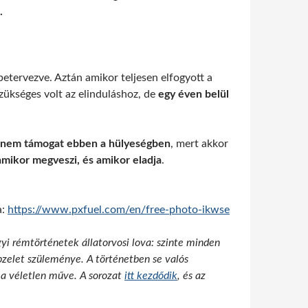
.
betervezve. Aztán amikor teljesen elfogyott a
szükséges volt az elinduláshoz, de
egy éven belül
ád nem támogat ebben a hülyeségben
, mert akkor
amikor megveszi, és amikor eladja
.
a:
https://www.pxfuel.com/en/free-photo-ikwse
zügyi rémtörténetek állatorvosi lova: szinte minden
pzelet szüleménye. A történetben se valós
 a véletlen műve. A sorozat
itt kezdődik
, és az