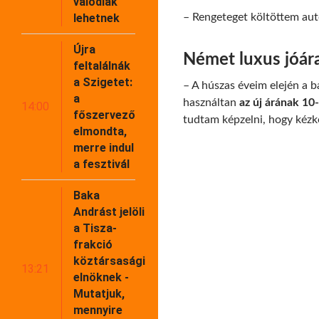
valódiak
lehetnek
– Rengeteget költöttem aut
Újra
Német luxus jóára
feltalálnák
a Szigetet:
– A húszas éveim elején a 
a
használtan
az új árának 10
14:00
főszervező
tudtam képzelni, hogy kézk
elmondta,
merre indul
a fesztivál
Baka
Andrást jelöli
a Tisza-
frakció
köztársasági
13:21
elnöknek -
Mutatjuk,
mennyire