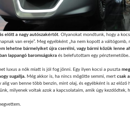
s előtt a nagy autószakértőt
. Olyanokat mondtunk, hogy a kocsi
 napnak van ereje”. Meg egyébként „ha nem kopott a váltógomb, m
m lehetne bármelyiket újra cserélni, vagy bármi közük lenne ah
ban lappangó baromságokra
és belefutottam egy pénztemetőbe
 luxus a nők miatt is jól fog jönni. Egy ilyen kocsi a puszta
megj
ogy sugallja.
Még akkor is, ha nincs mögötte semmi, mert
csak az
 alig van benne több benzin, mint olaj, és egyébként is az előző
ljünk, milyenek voltak azok a kapcsolataim, amik úgy kezdődtek, 
 megvettem.