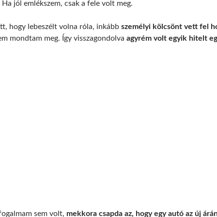
Ha jól emlékszem, csak a fele volt meg.
tt, hogy lebeszélt volna róla, inkább
személyi kölcsönt vett fel h
nem mondtam meg. Így visszagondolva
agyrém volt egyik hitelt e
fogalmam sem volt,
mekkora csapda az, hogy egy autó az új árá