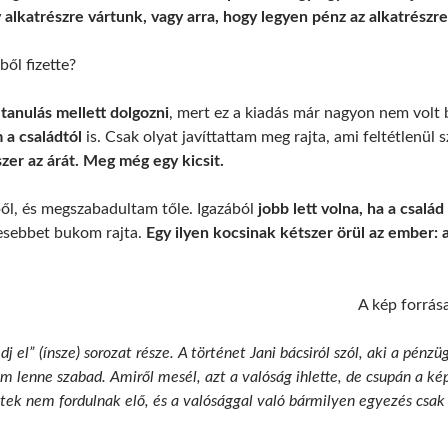
y alkatrészre vártunk, vagy arra, hogy legyen pénz az alkatrészre
ből fizette?
a
tanulás mellett dolgozni
, mert ez a kiadás már nagyon nem volt 
 a családtól
is. Csak olyat javíttattam meg rajta, ami feltétlenül 
zer az árát. Meg még egy kicsit.
ből, és megszabadultam tőle. Igazából
jobb lett volna, ha a csal
esebbet bukom rajta.
Egy ilyen kocsinak kétszer örül az ember: 
A kép forrás
dj el” (ínsze) sorozat része. A történet Jani bácsiról szól, aki a pén
 lenne szabad. Amiről mesél, azt a valóság ihlette, de csupán a ké
tek nem fordulnak elő, és a valósággal való bármilyen egyezés csak