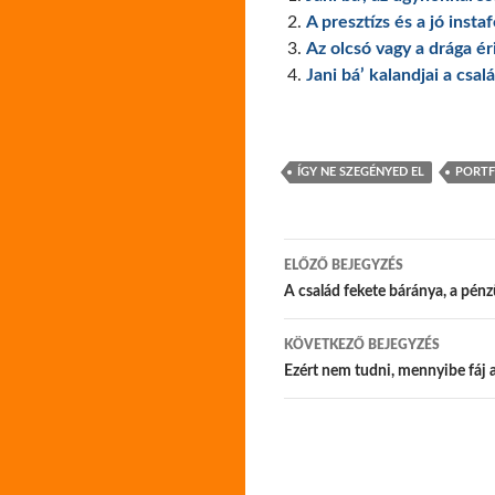
A presztízs és a jó insta
Az olcsó vagy a drága é
Jani bá’ kalandjai a csal
ÍGY NE SZEGÉNYED EL
PORTF
Bejegyzés
ELŐZŐ BEJEGYZÉS
navigáció
A család fekete báránya, a pénz
KÖVETKEZŐ BEJEGYZÉS
Ezért nem tudni, mennyibe fáj a