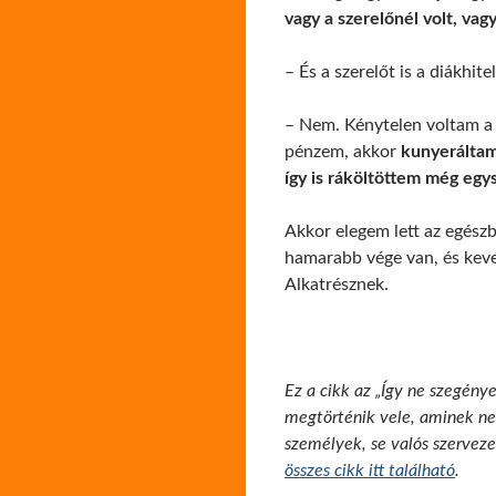
vagy a szerelőnél volt, vag
– És a szerelőt is a diákhitel
– Nem. Kénytelen voltam 
pénzem, akkor
kunyeráltam
így is ráköltöttem még egys
Akkor elegem lett az egész
hamarabb vége van, és kev
Alkatrésznek.
Ez a cikk az „Így ne szegénye
megtörténik vele, aminek nem
személyek, se valós szerveze
összes cikk itt található
.