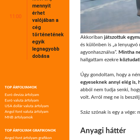
mennyit
érhet
11:00
valójában a
cég
történetének
Akkoriban
játszottuk egymá
egyik
és különben is „a lenyugvó
legnagyobb
agyonhasználva”.
Mintha ne
dobása
hallgattam ezekre
köztudat
Úgy gondoltam, hogy a német
egyeseknek annyi elég is, h
TOP ÁRFOLYAMOK
abból nem tudja senki, hogy
Euró deviza árfolyam
volt. Arról meg ne is beszé
Euró valuta árfolyam
USA dollár valuta árfolyam
Angol font valuta árfolyam
Száz szónak is egy a vége:
MNB árfolyamok
Anyagi háttér
TOP ÁRFOLYAM GRAFIKONOK
Angol font árfolyam grafikon