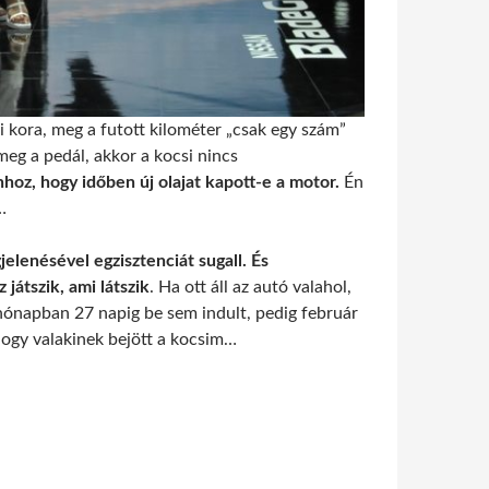
 kora, meg a futott kilométer „csak egy szám”
eg a pedál, akkor a kocsi nincs
hoz, hogy időben új olajat kapott-e a motor.
Én
…
elenésével egzisztenciát sugall. És
 játszik, ami látszik
. Ha ott áll az autó valahol,
 hónapban 27 napig be sem indult, pedig február
hogy valakinek bejött a kocsim…