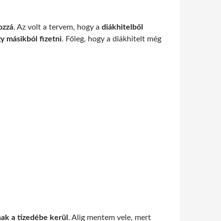
ozzá
. Az volt a tervem, hogy a
diákhitelből
gy másikból fizetni
. Főleg, hogy a diákhitelt még
nak a tizedébe kerül
. Alig mentem vele, mert