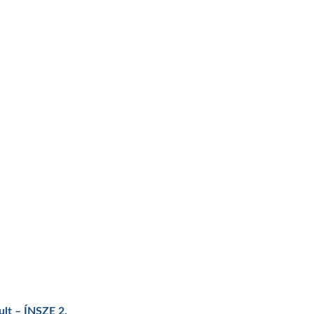
ult – ÍNSZE 2.