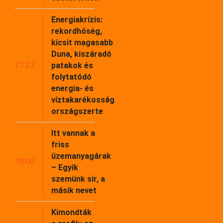
Energiakrízis:
rekordhőség,
kicsit magasabb
Duna, kiszáradó
21:27
patakok és
folytatódó
energia- és
víztakarékosság
országszerte
Itt vannak a
friss
üzemanyagárak
19:00
– Egyik
szemünk sír, a
másik nevet
Kimondták