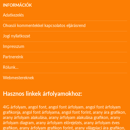
INFORMÁCIÓK
Adatkezelés
Olvasói kommentekkel kapcsolatos eljárásrend
Jogi nyilatkozat
Impresszum
Partnereink
Rólunk…
Webmestereknek
Hasznos linkek árfolyamokhoz:
4IG árfolyam
,
angol font
,
angol font árfolyam
,
angol font árfolyam
grafikonja
,
angol font árfolyama
,
angol font forint
,
arany ára grafikon
,
arany árfolyam alakulása
,
arany árfolyam alakulása grafikon
,
arany
árfolyam diagram
,
arany árfolyam előrejelzés
,
arany árfolyam éves
grafikon
,
arany árfolyam grafikon forint
,
arany világpiaci ára grafikon
,