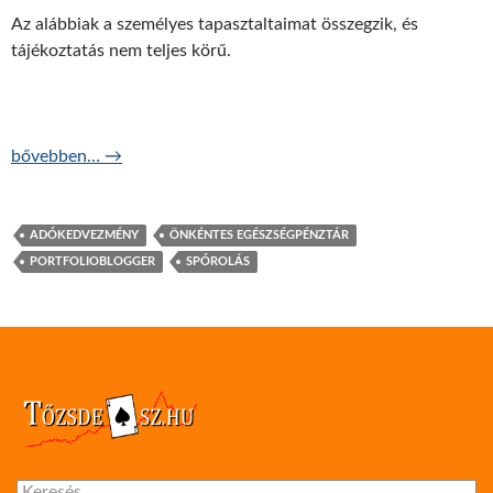
Az alábbiak a személyes tapasztaltaimat összegzik, és
tájékoztatás nem teljes körű.
1000 alatt nem szabadul a patikából?
bővebben…
→
ADÓKEDVEZMÉNY
ÖNKÉNTES EGÉSZSÉGPÉNZTÁR
PORTFOLIOBLOGGER
SPÓROLÁS
Keresés: