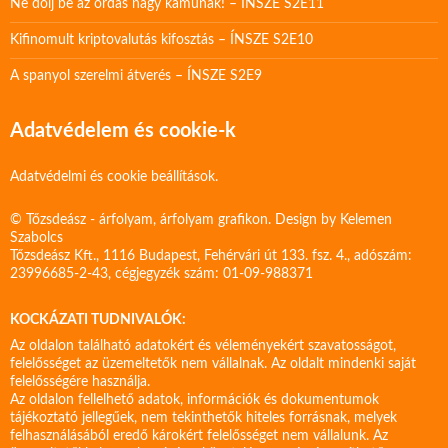
Ne dőlj be az ordas nagy kamunak! – ÍNSZE S2E11
Kifinomult kriptovalutás kifosztás – ÍNSZE S2E10
A spanyol szerelmi átverés – ÍNSZE S2E9
Adatvédelem és cookie-k
Adatvédelmi és cookie beállítások.
© Tőzsdeász - árfolyam, árfolyam grafikon. Design by
Kelemen
Szabolcs
Tőzsdeász Kft., 1116 Budapest, Fehérvári út 133. fsz. 4., adószám:
23996685-2-43, cégjegyzék szám: 01-09-988371
KOCKÁZATI TUDNIVALÓK:
Az oldalon található adatokért és véleményekért szavatosságot,
felelősséget az üzemeltetők nem vállalnak. Az oldalt mindenki saját
felelősségére használja.
Az oldalon fellelhető adatok, információk és dokumentumok
tájékoztató jellegűek, nem tekinthetők hiteles forrásnak, melyek
felhasználásából eredő károkért felelősséget nem vállalunk. Az