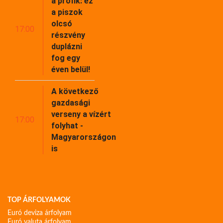
a profik: ez
a piszok
olcsó
17:00
részvény
duplázni
fog egy
éven belül!
A következő
gazdasági
verseny a vízért
17:00
folyhat -
Magyarországon
is
TOP ÁRFOLYAMOK
Euró deviza árfolyam
Euró valuta árfolyam