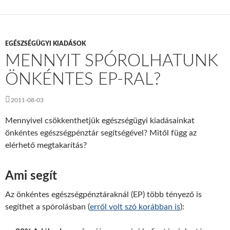
EGÉSZSÉGÜGYI KIADÁSOK
MENNYIT SPÓROLHATUNK
ÖNKÉNTES EP-RAL?
2011-08-03
Mennyivel csökkenthetjük egészségügyi kiadásainkat
önkéntes egészségpénztár segítségével? Mitől függ az
elérhető megtakarítás?
Ami segít
Az önkéntes egészségpénztáraknál (EP) több tényező is
segíthet a spórolásban (
erről volt szó korábban is
):