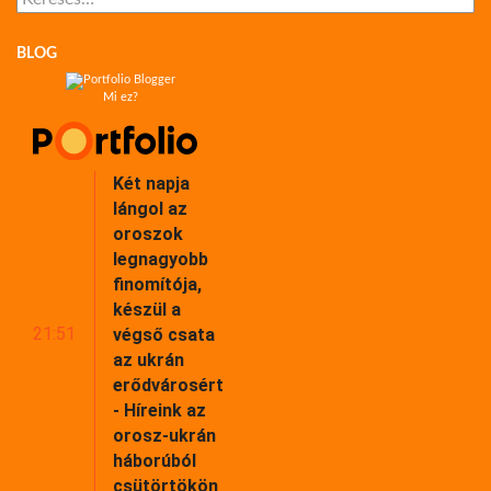
BLOG
Mi ez?
Két napja
lángol az
oroszok
legnagyobb
finomítója,
készül a
21:51
végső csata
az ukrán
erődvárosért
- Híreink az
orosz-ukrán
háborúból
csütörtökön