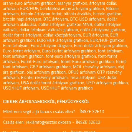
arany-euro árfolyam grafikon
,
aranyár grafikon
,
árfolyam dollár
,
arfolyam EUR/HUF
,
befektetési arany árfolyam grafikon
,
Bitcoin
árfolyam
,
bitcoin árfolyam forint
,
bitcoin átváltás
,
bitcoin grafikon
,
bitcoin napi árfolyam
,
BTC árfolyam
,
BTC-USD árfolyam
,
dollár
árfolyam alakulása
,
dollár árfolyam grafikon MNB
,
dollár árfolyam
változás
,
dollár árfolyam változás grafikon
,
dollár árfolyama grafikon
,
dollár forint árfolyam
,
dollár középárfolyam
,
EUR árfolyam
,
EUR
árfolyam grafikon
,
EUR/HUF árfolyam grafikon
,
EUR/HUF grafikon
,
Euro árfolyam
,
Euro árfolyam diagram
,
Euro-dollár árfolyam grafikon
,
Euro-forint árfolyam
,
Euro-Forint árfolyam grafikon
,
font árfolyam
,
font árfolyam grafikon
,
font-euro árfolyam grafikon
,
font-forint
árfolyam
,
Forint-Euro árfolyam
,
forint-Euro árfolyam grafikon
,
forint-
font árfolyam
,
GBP árfolyam grafikon
,
MOL részvény árfolyam
,
olaj
ára grafikon
,
olaj árfolyam grafikon
,
OPUS árfolyam
OTP részvény
árfolyam
,
Richter részvény árfolyam
,
Tesla árfolyam
,
USA dollár
árfolyam
,
USA dollár forint árfolyam grafikon
,
USD árfolyam grafikon
,
USD/HUF árfolyam
,
USD/HUF árfolyam grafikon
CIKKEK ÁRFOLYAMOKRÓL, PÉNZÜGYEKRŐL
Miért nem segít a jó tanács csalás ellen? – ÍNSZE S2E13
Csalás ellen: reklámfogyasztás okosan – ÍNSZE S2E12