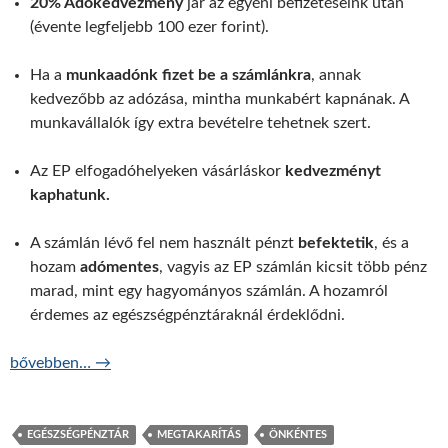
20% Adókedvezmény
jár az egyéni befizetéseink után
(évente legfeljebb 100 ezer forint).
Ha a
munkaadónk fizet be a számlánkra
, annak
kedvezőbb az adózása, mintha munkabért kapnának. A
munkavállalók így extra bevételre tehetnek szert.
Az EP elfogadóhelyeken vásárláskor
kedvezményt
kaphatunk.
A számlán lévő fel nem használt pénzt
befektetik
, és a
hozam
adómentes
, vagyis az EP számlán kicsit több pénz
marad, mint egy hagyományos számlán. A hozamról
érdemes az egészségpénztáraknál érdeklődni.
Mennyit spórolhatunk önkéntes EP-ral?
bővebben…
→
EGÉSZSÉGPÉNZTÁR
MEGTAKARÍTÁS
ÖNKÉNTES