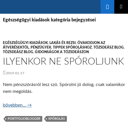
Keresés
KILÉPÉS
ELSŐDL
A
Egészségügyi kiadások kategória bejegyzései
MENÜ
TARTALOMBA
EGÉSZSÉGÜGYI KIADÁSOK
,
LAKÁS ÉS REZSI
,
ÓVAKODJON AZ
ÁTVERÉSEKTŐL
,
PÉNZÜGYEK
,
TIPPEK SPÓROLÁSHOZ
,
TŐZSDEÁSZ BLOG
,
TŐZSDEÁSZ BLOG
,
ÚJDONSÁGOK A TŐZSDEÁSZON
ILYENKOR NE SPÓROLJUNK
2019-01-17
Nem pénzszórásról lesz szó. Spórolni jó dolog, csak valamikor
nem megoldás.
Ilyenkor ne spóroljunk
bővebben…
→
PORTFOLIOBLOGGER
SPÓROLÁS