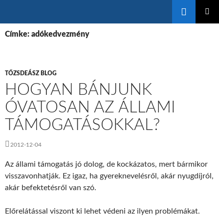
Keresés
KILÉPÉS
ELSŐDL
A
Címke: adókedvezmény
MENÜ
TARTALOMBA
TŐZSDEÁSZ BLOG
HOGYAN BÁNJUNK
ÓVATOSAN AZ ÁLLAMI
TÁMOGATÁSOKKAL?
2012-12-04
Az állami támogatás jó dolog, de kockázatos, mert bármikor
visszavonhatják. Ez igaz, ha gyereknevelésről, akár nyugdíjról,
akár befektetésről van szó.
Előrelátással viszont ki lehet védeni az ilyen problémákat.