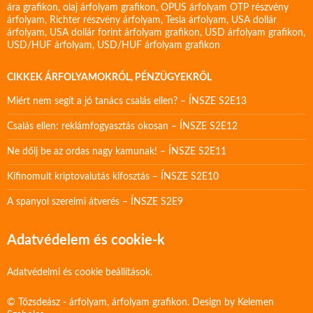
ára grafikon
,
olaj árfolyam grafikon
,
OPUS árfolyam
OTP részvény
árfolyam
,
Richter részvény árfolyam
,
Tesla árfolyam
,
USA dollár
árfolyam
,
USA dollár forint árfolyam grafikon
,
USD árfolyam grafikon
,
USD/HUF árfolyam
,
USD/HUF árfolyam grafikon
CIKKEK ÁRFOLYAMOKRÓL, PÉNZÜGYEKRŐL
Miért nem segít a jó tanács csalás ellen? – ÍNSZE S2E13
Csalás ellen: reklámfogyasztás okosan – ÍNSZE S2E12
Ne dőlj be az ordas nagy kamunak! – ÍNSZE S2E11
Kifinomult kriptovalutás kifosztás – ÍNSZE S2E10
A spanyol szerelmi átverés – ÍNSZE S2E9
Adatvédelem és cookie-k
Adatvédelmi és cookie beállítások.
© Tőzsdeász - árfolyam, árfolyam grafikon. Design by
Kelemen