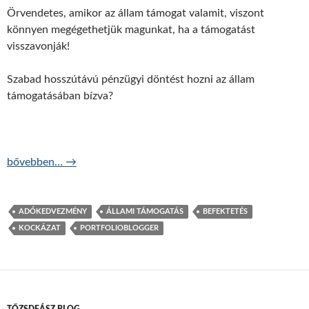
Örvendetes, amikor az állam támogat valamit, viszont
könnyen megégethetjük magunkat, ha a támogatást
visszavonják!
Szabad hosszútávú pénzügyi döntést hozni az állam
támogatásában bízva?
Építhetünk egy állami támogatásra?
bővebben…
→
ADÓKEDVEZMÉNY
ÁLLAMI TÁMOGATÁS
BEFEKTETÉS
KOCKÁZAT
PORTFOLIOBLOGGER