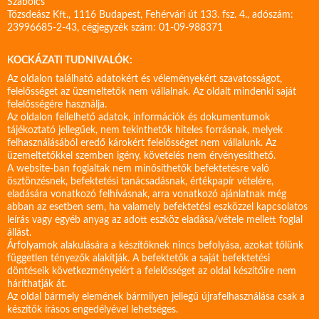
Szabolcs
Tőzsdeász Kft., 1116 Budapest, Fehérvári út 133. fsz. 4., adószám:
23996685-2-43, cégjegyzék szám: 01-09-988371
KOCKÁZATI TUDNIVALÓK:
Az oldalon található adatokért és véleményekért szavatosságot,
felelősséget az üzemeltetők nem vállalnak. Az oldalt mindenki saját
felelősségére használja.
Az oldalon fellelhető adatok, információk és dokumentumok
tájékoztató jellegűek, nem tekinthetők hiteles forrásnak, melyek
felhasználásából eredő károkért felelősséget nem vállalunk. Az
üzemeltetőkkel szemben igény, követelés nem érvényesíthető.
A website-ban foglaltak nem minősíthetők befektetésre való
ösztönzésnek, befektetési tanácsadásnak, értékpapír vételére,
eladására vonatkozó felhívásnak, arra vonatkozó ajánlatnak még
abban az esetben sem, ha valamely befektetési eszközzel kapcsolatos
leírás vagy egyéb anyag az adott eszköz eladása/vétele mellett foglal
állást.
Árfolyamok alakulására a készítőknek nincs befolyása, azokat tőlünk
független tényezők alakítják. A befektetők a saját befektetési
döntéseik következményeiért a felelősséget az oldal készítőire nem
háríthatják át.
Az oldal bármely elemének bármilyen jellegű újrafelhasználása csak a
készítők írásos engedélyével lehetséges.