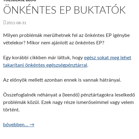
TŐZSDEÁSZ BLOG
ÖNKÉNTES EP BUKTATÓK
2011-08-31
Milyen problémák merülhetnek fel az önkéntes EP igénybe
vételekor? Mikor nem ajánlott az önkéntes EP?
Egy korábbi cikkben már láttuk, hogy
egész sokat meg lehet
takarítani önkéntes egészségpénztárral
.
Az előnyök mellett azonban ennek is vannak hátrányai.
Összefoglalnék néhányat a (leendő) pénztártagokra leselkedő
problémák közül. Ezek nagy része ismerőseimmel vagy velem
történt.
Önkéntes EP buktatók
bővebben…
→