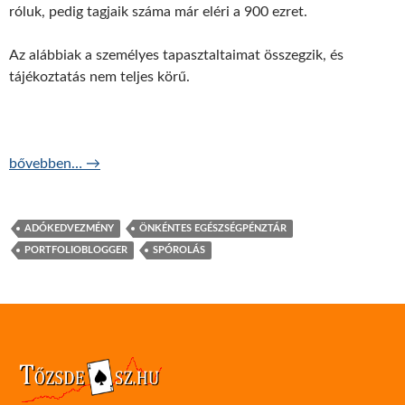
róluk, pedig tagjaik száma már eléri a 900 ezret.
Az alábbiak a személyes tapasztaltaimat összegzik, és
tájékoztatás nem teljes körű.
1000 alatt nem szabadul a patikából?
bővebben…
→
ADÓKEDVEZMÉNY
ÖNKÉNTES EGÉSZSÉGPÉNZTÁR
PORTFOLIOBLOGGER
SPÓROLÁS