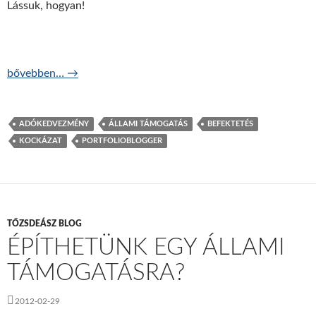
Lássuk, hogyan!
Hogyan bánjunk óvatosan az állami támogatásokkal?
bővebben…
→
ADÓKEDVEZMÉNY
ÁLLAMI TÁMOGATÁS
BEFEKTETÉS
KOCKÁZAT
PORTFOLIOBLOGGER
TŐZSDEÁSZ BLOG
ÉPÍTHETÜNK EGY ÁLLAMI
TÁMOGATÁSRA?
2012-02-29