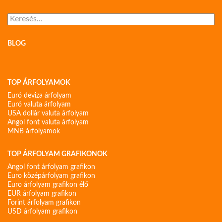
Keresés:
BLOG
TOP ÁRFOLYAMOK
Euró deviza árfolyam
Euró valuta árfolyam
USA dollár valuta árfolyam
Angol font valuta árfolyam
MNB árfolyamok
TOP ÁRFOLYAM GRAFIKONOK
Angol font árfolyam grafikon
Euro középárfolyam grafikon
Euro árfolyam grafikon élő
EUR árfolyam grafikon
Forint árfolyam grafikon
USD árfolyam grafikon