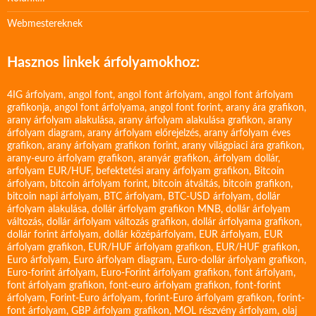
Webmestereknek
Hasznos linkek árfolyamokhoz:
4IG árfolyam
,
angol font
,
angol font árfolyam
,
angol font árfolyam
grafikonja
,
angol font árfolyama
,
angol font forint
,
arany ára grafikon
,
arany árfolyam alakulása
,
arany árfolyam alakulása grafikon
,
arany
árfolyam diagram
,
arany árfolyam előrejelzés
,
arany árfolyam éves
grafikon
,
arany árfolyam grafikon forint
,
arany világpiaci ára grafikon
,
arany-euro árfolyam grafikon
,
aranyár grafikon
,
árfolyam dollár
,
arfolyam EUR/HUF
,
befektetési arany árfolyam grafikon
,
Bitcoin
árfolyam
,
bitcoin árfolyam forint
,
bitcoin átváltás
,
bitcoin grafikon
,
bitcoin napi árfolyam
,
BTC árfolyam
,
BTC-USD árfolyam
,
dollár
árfolyam alakulása
,
dollár árfolyam grafikon MNB
,
dollár árfolyam
változás
,
dollár árfolyam változás grafikon
,
dollár árfolyama grafikon
,
dollár forint árfolyam
,
dollár középárfolyam
,
EUR árfolyam
,
EUR
árfolyam grafikon
,
EUR/HUF árfolyam grafikon
,
EUR/HUF grafikon
,
Euro árfolyam
,
Euro árfolyam diagram
,
Euro-dollár árfolyam grafikon
,
Euro-forint árfolyam
,
Euro-Forint árfolyam grafikon
,
font árfolyam
,
font árfolyam grafikon
,
font-euro árfolyam grafikon
,
font-forint
árfolyam
,
Forint-Euro árfolyam
,
forint-Euro árfolyam grafikon
,
forint-
font árfolyam
,
GBP árfolyam grafikon
,
MOL részvény árfolyam
,
olaj