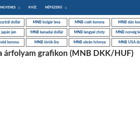
INGYENES
KVÍZ
NÉPSZERŰ
ztrál dollár
MNB bolgár leva
MNB cseh korona
MNB dán ko
japán jen
MNB kanadai dollár
MNB lengyel złoty
MNB norvég k
véd korona
MNB török líra
MNB ukrán hrivnya
MNB USA do
 árfolyam grafikon (MNB DKK/HUF)