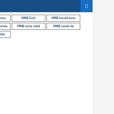
rona
MNB Euró
MNB horvát kuna
orona
MNB orosz rubel
MNB román lej
llár