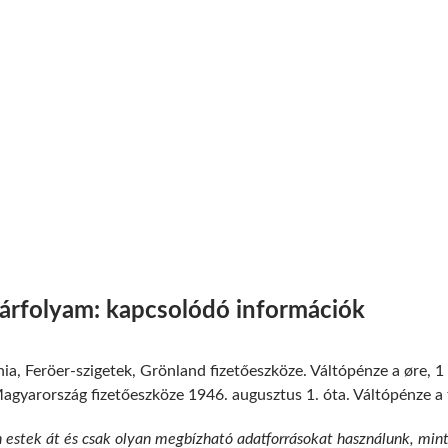
rfolyam: kapcsolódó információk
ia, Feröer-szigetek, Grönland fizetőeszköze. Váltópénze a øre, 
gyarország fizetőeszköze 1946. augusztus 1. óta. Váltópénze a fil
n estek át és csak olyan megbízható adatforrásokat használunk, min