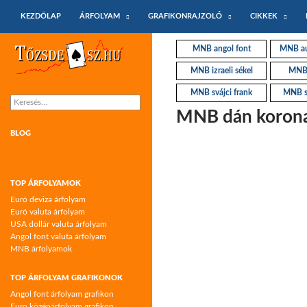
KILÉPÉS A TARTALOMBA
Keresés
KEZDŐLAP
ÁRFOLYAM
GRAFIKONRAJZOLÓ
CIKKEK
Tőzsdeász.hu – árfolyamok és árfolyam
MNB angol font
MNB aus
grafikonok
MNB izraeli sékel
MNB 
MNB svájci frank
MNB s
Keresés:
MNB dán korona
BLOG
TOP ÁRFOLYAMOK
Euró deviza árfolyam
Euró valuta árfolyam
USA dollár valuta árfolyam
Angol font valuta árfolyam
MNB árfolyamok
TOP ÁRFOLYAM GRAFIKONOK
Angol font árfolyam grafikon
Euro középárfolyam grafikon