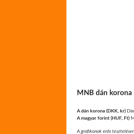
MNB dán korona á
A dán korona (DKK, kr)
Dán
A magyar forint (HUF, Ft)
Ma
A grafikonok erős tesztelése