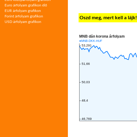
Euro árfolyam grafikon élő
EUR árfolyam grafikon
Forint árfolyam grafikon
Oszd meg, mert kell a lájk
USD árfolyam grafikon