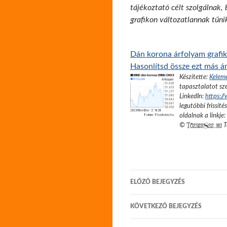
tájékoztató célt szolgálnak,
grafikon változatlannak tűni
Dán korona árfolyam grafi
Hasonlítsd össze ezt más ár
Készítette:
Kelem
tapasztalatot sze
LinkedIn:
https:/
legutóbbi frissíté
oldalnak a linkje:
©
T
Bejegyzés
ELŐZŐ BEJEGYZÉS
navigáció
KÖVETKEZŐ BEJEGYZÉS