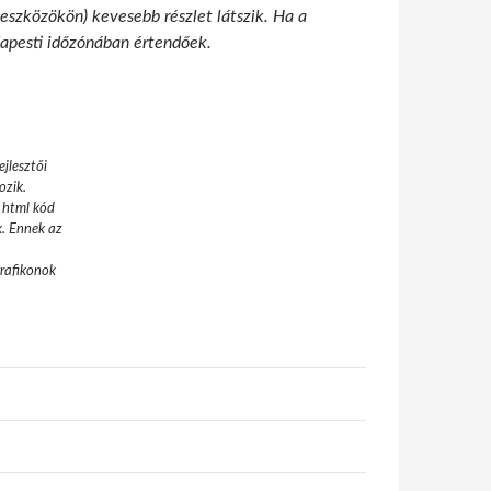
 eszközökön) kevesebb részlet látszik. Ha a
udapesti időzónában értendőek.
jlesztői
ozik.
 html kód
k. Ennek az
grafikonok