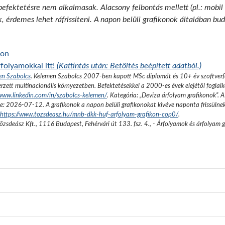
 befektetésre nem alkalmasak. Alacsony felbontás mellett (pl.: mobil
k, érdemes lehet ráfrissíteni. A napon belüli grafikonok általában b
kon
folyamokkal itt!
(Kattintás után: Betöltés beépített adatból.)
en Szabolcs
.
Kelemen Szabolcs 2007-ben kapott MSc diplomát és 10+ év szoftverfe
rzett multinacionális környezetben. Befektetésekkel a 2000-es évek elejétől foglalk
/www.linkedin.com/in/szabolcs-kelemen/
. Kategória: „
Deviza árfolyam grafikonok
”.
A
se:
2026-07-12
. A grafikonok a napon belüli grafikonokat kivéve naponta frissülne
https://www.tozsdeasz.hu/mnb-dkk-huf-arfolyam-grafikon-cop0/
.
őzsdeász Kft.
,
1116 Budapest, Fehérvári út 133. fsz. 4.
,
- Árfolyamok és árfolyam 