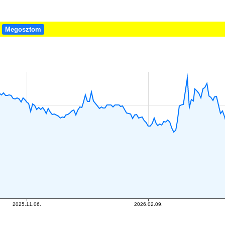
!
Megosztom