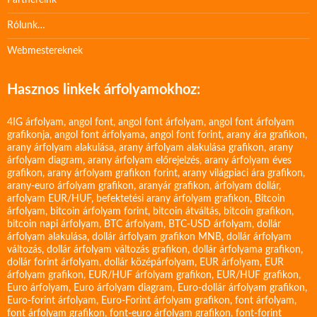
Partnereink
Rólunk…
Webmestereknek
Hasznos linkek árfolyamokhoz:
4IG árfolyam
,
angol font
,
angol font árfolyam
,
angol font árfolyam
grafikonja
,
angol font árfolyama
,
angol font forint
,
arany ára grafikon
,
arany árfolyam alakulása
,
arany árfolyam alakulása grafikon
,
arany
árfolyam diagram
,
arany árfolyam előrejelzés
,
arany árfolyam éves
grafikon
,
arany árfolyam grafikon forint
,
arany világpiaci ára grafikon
,
arany-euro árfolyam grafikon
,
aranyár grafikon
,
árfolyam dollár
,
arfolyam EUR/HUF
,
befektetési arany árfolyam grafikon
,
Bitcoin
árfolyam
,
bitcoin árfolyam forint
,
bitcoin átváltás
,
bitcoin grafikon
,
bitcoin napi árfolyam
,
BTC árfolyam
,
BTC-USD árfolyam
,
dollár
árfolyam alakulása
,
dollár árfolyam grafikon MNB
,
dollár árfolyam
változás
,
dollár árfolyam változás grafikon
,
dollár árfolyama grafikon
,
dollár forint árfolyam
,
dollár középárfolyam
,
EUR árfolyam
,
EUR
árfolyam grafikon
,
EUR/HUF árfolyam grafikon
,
EUR/HUF grafikon
,
Euro árfolyam
,
Euro árfolyam diagram
,
Euro-dollár árfolyam grafikon
,
Euro-forint árfolyam
,
Euro-Forint árfolyam grafikon
,
font árfolyam
,
font árfolyam grafikon
,
font-euro árfolyam grafikon
,
font-forint