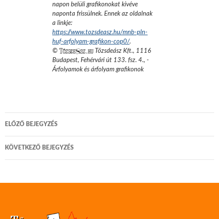
napon belüli grafikonokat kivéve
naponta frissülnek. Ennek az oldalnak
a linkje:
https://www.tozsdeasz.hu/mnb-pln-
huf-arfolyam-grafikon-cop0/
.
©
Tőzsdeász Kft.
,
1116
Budapest, Fehérvári út 133. fsz. 4.
,
-
Árfolyamok és árfolyam grafikonok
Bejegyzés
ELŐZŐ BEJEGYZÉS
navigáció
KÖVETKEZŐ BEJEGYZÉS