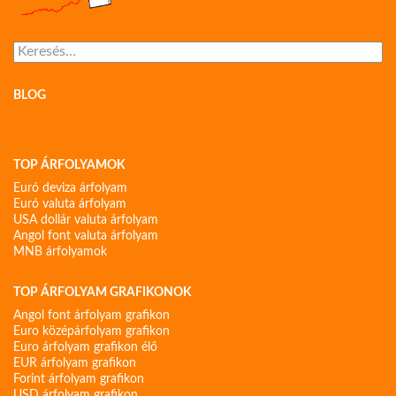
Keresés:
BLOG
TOP ÁRFOLYAMOK
Euró deviza árfolyam
Euró valuta árfolyam
USA dollár valuta árfolyam
Angol font valuta árfolyam
MNB árfolyamok
TOP ÁRFOLYAM GRAFIKONOK
Angol font árfolyam grafikon
Euro középárfolyam grafikon
Euro árfolyam grafikon élő
EUR árfolyam grafikon
Forint árfolyam grafikon
USD árfolyam grafikon