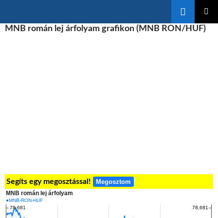
Keresés
KILÉPÉS
MNB román lej árfolyam grafikon (MNB RON/HUF)
ELSŐDL
A
MENÜ
TARTALOMBA
Segíts egy megosztással!
Megosztom