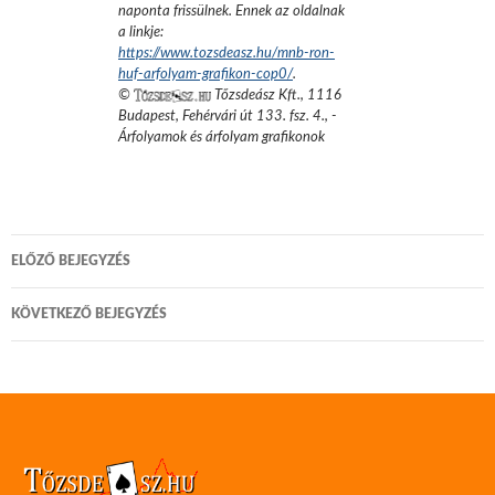
naponta frissülnek. Ennek az oldalnak
a linkje:
https://www.tozsdeasz.hu/mnb-ron-
huf-arfolyam-grafikon-cop0/
.
©
Tőzsdeász Kft.
,
1116
Budapest, Fehérvári út 133. fsz. 4.
,
-
Árfolyamok és árfolyam grafikonok
Bejegyzés
ELŐZŐ BEJEGYZÉS
navigáció
KÖVETKEZŐ BEJEGYZÉS