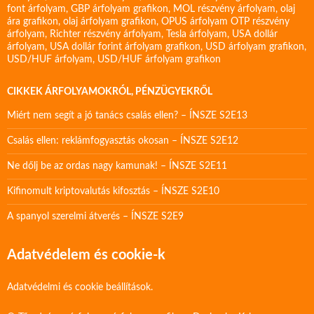
font árfolyam
,
GBP árfolyam grafikon
,
MOL részvény árfolyam
,
olaj
ára grafikon
,
olaj árfolyam grafikon
,
OPUS árfolyam
OTP részvény
árfolyam
,
Richter részvény árfolyam
,
Tesla árfolyam
,
USA dollár
árfolyam
,
USA dollár forint árfolyam grafikon
,
USD árfolyam grafikon
,
USD/HUF árfolyam
,
USD/HUF árfolyam grafikon
CIKKEK ÁRFOLYAMOKRÓL, PÉNZÜGYEKRŐL
Miért nem segít a jó tanács csalás ellen? – ÍNSZE S2E13
Csalás ellen: reklámfogyasztás okosan – ÍNSZE S2E12
Ne dőlj be az ordas nagy kamunak! – ÍNSZE S2E11
Kifinomult kriptovalutás kifosztás – ÍNSZE S2E10
A spanyol szerelmi átverés – ÍNSZE S2E9
Adatvédelem és cookie-k
Adatvédelmi és cookie beállítások.