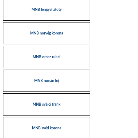
MNB lengyel złoty
MNB norvég korona
MNB orosz rubel
MNB román lej
MNB svájci frank
MNB svéd korona