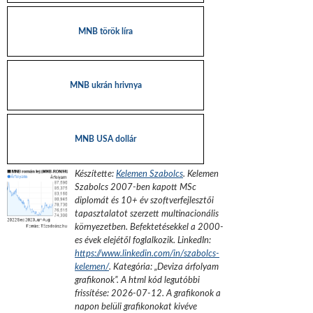
MNB török líra
MNB ukrán hrivnya
MNB USA dollár
Készítette:
Kelemen Szabolcs
.
Kelemen
Szabolcs 2007-ben kapott MSc
diplomát és 10+ év szoftverfejlesztői
tapasztalatot szerzett multinacionális
környezetben. Befektetésekkel a 2000-
es évek elejétől foglalkozik.
LinkedIn:
https://www.linkedin.com/in/szabolcs-
kelemen/
. Kategória: „
Deviza árfolyam
grafikonok
”.
A html kód legutóbbi
frissítése:
2026-07-12
. A grafikonok a
napon belüli grafikonokat kivéve