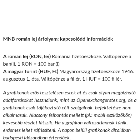
MNB román lej árfolyam: kapcsolódó információk
A román lej (RON, lei)
Románia fizetőeszköze. Váltópénze a
ban(i), 1 RON = 100 ban(i).
A magyar forint (HUF, Ft)
Magyarország fizetőeszköze 1946.
augusztus 1. óta. Váltópénze a fillér, 1 HUF = 100 fillér.
A grafikonok erős tesztelésen estek át és csak olyan megbízható
adatforrásokat használunk, mint az Openexchangerates.org, de a
grafikonok csak tájékoztató célt szolgálnak, befektetésre nem
alkalmasak. Alacsony felbontás mellett (pl.: mobil eszközökön)
kevesebb részlet látszik. Ha a grafikon változatlannak tűnik,
érdemes lehet ráfrissíteni. A napon belüli grafikonok általában
budapesti időzónában értendőek.