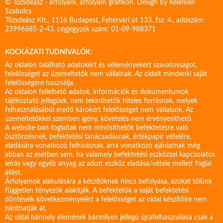
© Tőzsdeász - árfolyam, árfolyam grafikon. Design by
Kelemen
Szabolcs
Tőzsdeász Kft., 1116 Budapest, Fehérvári út 133. fsz. 4., adószám:
23996685-2-43, cégjegyzék szám: 01-09-988371
KOCKÁZATI TUDNIVALÓK:
Az oldalon található adatokért és véleményekért szavatosságot,
felelősséget az üzemeltetők nem vállalnak. Az oldalt mindenki saját
felelősségére használja.
Az oldalon fellelhető adatok, információk és dokumentumok
tájékoztató jellegűek, nem tekinthetők hiteles forrásnak, melyek
felhasználásából eredő károkért felelősséget nem vállalunk. Az
üzemeltetőkkel szemben igény, követelés nem érvényesíthető.
A website-ban foglaltak nem minősíthetők befektetésre való
ösztönzésnek, befektetési tanácsadásnak, értékpapír vételére,
eladására vonatkozó felhívásnak, arra vonatkozó ajánlatnak még
abban az esetben sem, ha valamely befektetési eszközzel kapcsolatos
leírás vagy egyéb anyag az adott eszköz eladása/vétele mellett foglal
állást.
Árfolyamok alakulására a készítőknek nincs befolyása, azokat tőlünk
független tényezők alakítják. A befektetők a saját befektetési
döntéseik következményeiért a felelősséget az oldal készítőire nem
háríthatják át.
Az oldal bármely elemének bármilyen jellegű újrafelhasználása csak a