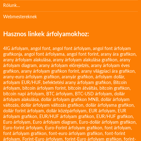
Rólunk…
Webmestereknek
Hasznos linkek árfolyamokhoz:
4IG árfolyam
,
angol font
,
angol font árfolyam
,
angol font árfolyam
grafikonja
,
angol font árfolyama
,
angol font forint
,
arany ára grafikon
,
arany árfolyam alakulása
,
arany árfolyam alakulása grafikon
,
arany
árfolyam diagram
,
arany árfolyam előrejelzés
,
arany árfolyam éves
grafikon
,
arany árfolyam grafikon forint
,
arany világpiaci ára grafikon
,
arany-euro árfolyam grafikon
,
aranyár grafikon
,
árfolyam dollár
,
arfolyam EUR/HUF
,
befektetési arany árfolyam grafikon
,
Bitcoin
árfolyam
,
bitcoin árfolyam forint
,
bitcoin átváltás
,
bitcoin grafikon
,
bitcoin napi árfolyam
,
BTC árfolyam
,
BTC-USD árfolyam
,
dollár
árfolyam alakulása
,
dollár árfolyam grafikon MNB
,
dollár árfolyam
változás
,
dollár árfolyam változás grafikon
,
dollár árfolyama grafikon
,
dollár forint árfolyam
,
dollár középárfolyam
,
EUR árfolyam
,
EUR
árfolyam grafikon
,
EUR/HUF árfolyam grafikon
,
EUR/HUF grafikon
,
Euro árfolyam
,
Euro árfolyam diagram
,
Euro-dollár árfolyam grafikon
,
Euro-forint árfolyam
,
Euro-Forint árfolyam grafikon
,
font árfolyam
,
font árfolyam grafikon
,
font-euro árfolyam grafikon
,
font-forint
árfolyam
,
Forint-Euro árfolyam
,
forint-Euro árfolyam grafikon
,
forint-