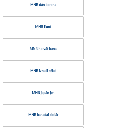
MNB dán korona
MNB Euró
MNB horvát kuna
MNB izraeli sékel
MNB japán jen
MNB kanadai dollár