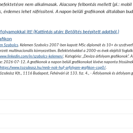
 befektetésre nem alkalmasak. Alacsony felbontás mellett (pl.: mobil
k, érdemes lehet ráfrissíteni. A napon belüli grafikonok általában b
folyamokkal itt!
(Kattintás után: Betöltés beépített adatból.)
afikon
en Szabolcs
.
Kelemen Szabolcs 2007-ben kapott MSc diplomát és 10+ év szoftverfe
rzett multinacionális környezetben. Befektetésekkel a 2000-es évek elejétől foglalk
/www.linkedin.com/in/szabolcs-kelemen/
. Kategória: „
Deviza árfolyam grafikonok
”.
A
se:
2026-07-12
. A grafikonok a napon belüli grafikonokat kivéve naponta frissülne
https://www.tozsdeasz.hu/mnb-nok-huf-arfolyam-grafikon-cop0/
.
őzsdeász Kft.
,
1116 Budapest, Fehérvári út 133. fsz. 4.
,
- Árfolyamok és árfolyam 