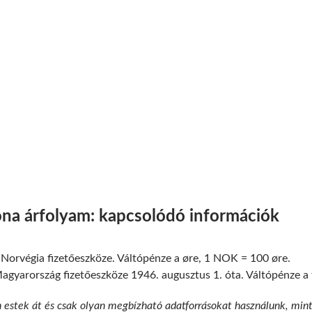
a árfolyam: kapcsolódó információk
Norvégia fizetőeszköze. Váltópénze a øre, 1 NOK = 100 øre.
gyarország fizetőeszköze 1946. augusztus 1. óta. Váltópénze a fil
n estek át és csak olyan megbízható adatforrásokat használunk, min