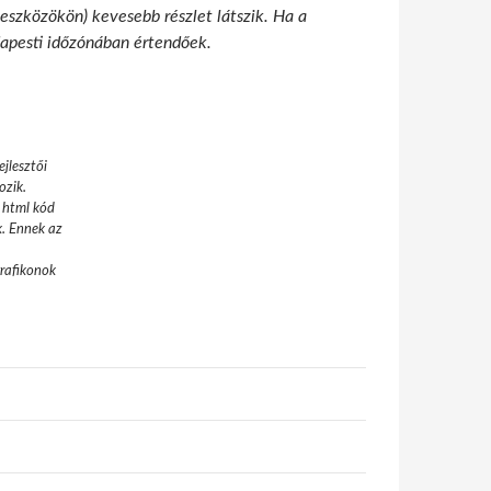
 eszközökön) kevesebb részlet látszik. Ha a
udapesti időzónában értendőek.
jlesztői
ozik.
 html kód
k. Ennek az
grafikonok