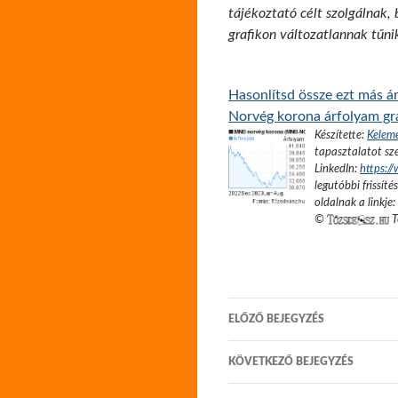
tájékoztató célt szolgálnak,
grafikon változatlannak tűni
Hasonlítsd össze ezt más ár
Norvég korona árfolyam gr
Készítette:
Kelem
tapasztalatot sze
LinkedIn:
https:/
legutóbbi frissíté
oldalnak a linkje:
©
T
Bejegyzés
ELŐZŐ BEJEGYZÉS
navigáció
KÖVETKEZŐ BEJEGYZÉS