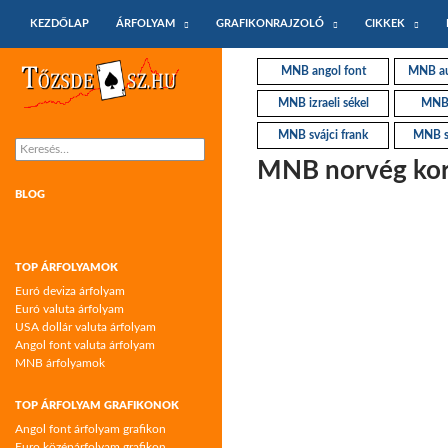
KILÉPÉS A TARTALOMBA
Keresés
KEZDŐLAP
ÁRFOLYAM
GRAFIKONRAJZOLÓ
CIKKEK
Tőzsdeász.hu – árfolyamok és árfolyam
MNB angol font
MNB aus
grafikonok
MNB izraeli sékel
MNB 
MNB svájci frank
MNB s
Keresés:
MNB norvég kor
BLOG
TOP ÁRFOLYAMOK
Euró deviza árfolyam
Euró valuta árfolyam
USA dollár valuta árfolyam
Angol font valuta árfolyam
MNB árfolyamok
TOP ÁRFOLYAM GRAFIKONOK
Angol font árfolyam grafikon
Euro középárfolyam grafikon