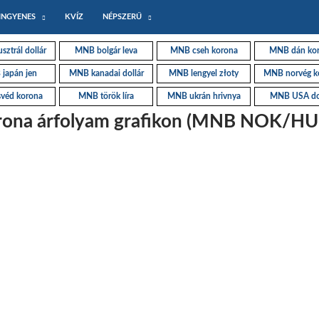
INGYENES
KVÍZ
NÉPSZERŰ
ztrál dollár
MNB bolgár leva
MNB cseh korona
MNB dán ko
japán jen
MNB kanadai dollár
MNB lengyel złoty
MNB norvég k
véd korona
MNB török líra
MNB ukrán hrivnya
MNB USA do
ona árfolyam grafikon (MNB NOK/HU