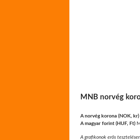
MNB norvég koron
A norvég korona (NOK, kr)
A magyar forint (HUF, Ft)
Ma
A grafikonok erős tesztelése