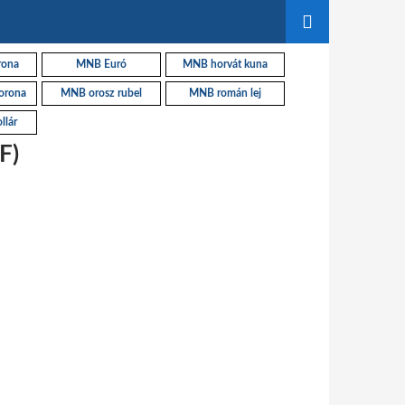
rona
MNB Euró
MNB horvát kuna
orona
MNB orosz rubel
MNB román lej
llár
F)