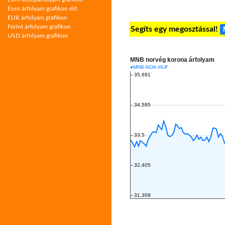
Euro árfolyam grafikon élő
EUR árfolyam grafikon
Forint árfolyam grafikon
Segíts egy megosztással!
USD árfolyam grafikon