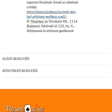
naponta frissülnek. Ennek az oldalnak
a linkje:
https://www.tozsdeasz.hu/mnb-gbp-
huf-arfolyam-grafikon-cop0/
.
©
Tőzsdeász Kft.
,
1116
Budapest, Fehérvári út 133. fsz. 4.
,
-
Árfolyamok és árfolyam grafikonok
Bejegyzés
ELŐZŐ BEJEGYZÉS
navigáció
KÖVETKEZŐ BEJEGYZÉS