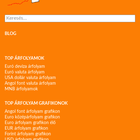
Keresés:
BLOG
TOP ÁRFOLYAMOK
Euró deviza árfolyam
Euró valuta árfolyam
USA dollár valuta árfolyam
Angol font valuta árfolyam
MNB árfolyamok
TOP ÁRFOLYAM GRAFIKONOK
Angol font árfolyam grafikon
Euro középárfolyam grafikon
Euro árfolyam grafikon élő
EUR árfolyam grafikon
Forint árfolyam grafikon
USD árfolyam grafikon