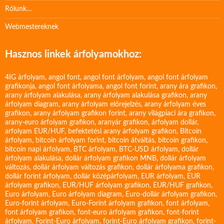
Rólunk…
Webmestereknek
Hasznos linkek árfolyamokhoz:
4IG árfolyam
,
angol font
,
angol font árfolyam
,
angol font árfolyam
grafikonja
,
angol font árfolyama
,
angol font forint
,
arany ára grafikon
,
arany árfolyam alakulása
,
arany árfolyam alakulása grafikon
,
arany
árfolyam diagram
,
arany árfolyam előrejelzés
,
arany árfolyam éves
grafikon
,
arany árfolyam grafikon forint
,
arany világpiaci ára grafikon
,
arany-euro árfolyam grafikon
,
aranyár grafikon
,
árfolyam dollár
,
arfolyam EUR/HUF
,
befektetési arany árfolyam grafikon
,
Bitcoin
árfolyam
,
bitcoin árfolyam forint
,
bitcoin átváltás
,
bitcoin grafikon
,
bitcoin napi árfolyam
,
BTC árfolyam
,
BTC-USD árfolyam
,
dollár
árfolyam alakulása
,
dollár árfolyam grafikon MNB
,
dollár árfolyam
változás
,
dollár árfolyam változás grafikon
,
dollár árfolyama grafikon
,
dollár forint árfolyam
,
dollár középárfolyam
,
EUR árfolyam
,
EUR
árfolyam grafikon
,
EUR/HUF árfolyam grafikon
,
EUR/HUF grafikon
,
Euro árfolyam
,
Euro árfolyam diagram
,
Euro-dollár árfolyam grafikon
,
Euro-forint árfolyam
,
Euro-Forint árfolyam grafikon
,
font árfolyam
,
font árfolyam grafikon
,
font-euro árfolyam grafikon
,
font-forint
árfolyam
,
Forint-Euro árfolyam
,
forint-Euro árfolyam grafikon
,
forint-