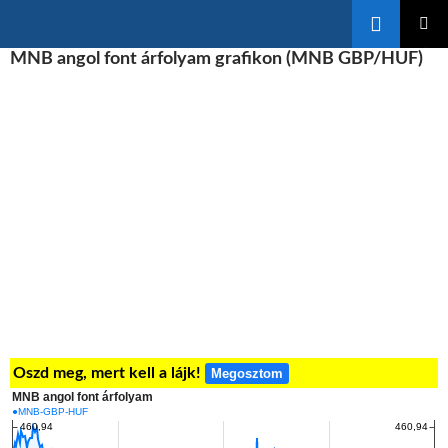
Keresés
KILÉPÉS
MNB angol font árfolyam grafikon (MNB GBP/HUF)
ELSŐDL
A
MENÜ
TARTALOMBA
Oszd meg, mert kell a lájk!
Megosztom