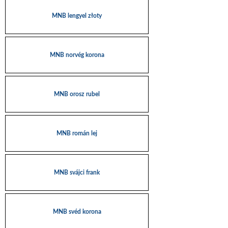
MNB lengyel złoty
MNB norvég korona
MNB orosz rubel
MNB román lej
MNB svájci frank
MNB svéd korona