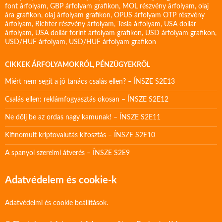
font árfolyam
,
GBP árfolyam grafikon
,
MOL részvény árfolyam
,
olaj
ára grafikon
,
olaj árfolyam grafikon
,
OPUS árfolyam
OTP részvény
árfolyam
,
Richter részvény árfolyam
,
Tesla árfolyam
,
USA dollár
árfolyam
,
USA dollár forint árfolyam grafikon
,
USD árfolyam grafikon
,
USD/HUF árfolyam
,
USD/HUF árfolyam grafikon
CIKKEK ÁRFOLYAMOKRÓL, PÉNZÜGYEKRŐL
Miért nem segít a jó tanács csalás ellen? – ÍNSZE S2E13
Csalás ellen: reklámfogyasztás okosan – ÍNSZE S2E12
Ne dőlj be az ordas nagy kamunak! – ÍNSZE S2E11
Kifinomult kriptovalutás kifosztás – ÍNSZE S2E10
A spanyol szerelmi átverés – ÍNSZE S2E9
Adatvédelem és cookie-k
Adatvédelmi és cookie beállítások.