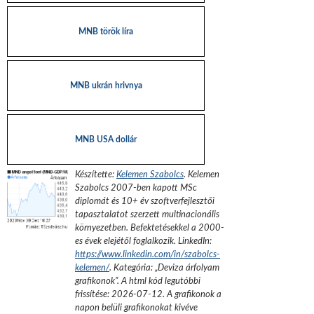
MNB török líra
MNB ukrán hrivnya
MNB USA dollár
Készítette:
Kelemen Szabolcs
.
Kelemen
Szabolcs 2007-ben kapott MSc
diplomát és 10+ év szoftverfejlesztői
tapasztalatot szerzett multinacionális
környezetben. Befektetésekkel a 2000-
es évek elejétől foglalkozik.
LinkedIn:
https://www.linkedin.com/in/szabolcs-
kelemen/
. Kategória: „
Deviza árfolyam
grafikonok
”.
A html kód legutóbbi
frissítése:
2026-07-12
. A grafikonok a
napon belüli grafikonokat kivéve