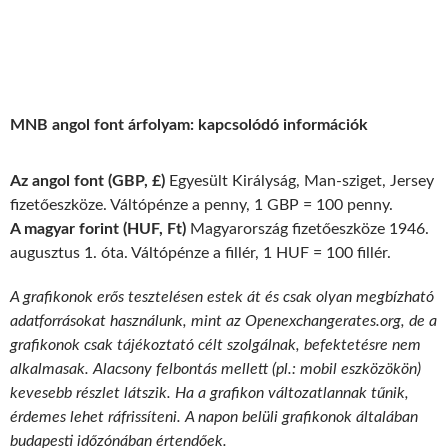
MNB angol font árfolyam: kapcsolódó információk
Az angol font (GBP, £)
Egyesült Királyság, Man-sziget, Jersey
fizetőeszköze. Váltópénze a penny, 1 GBP = 100 penny.
A magyar forint (HUF, Ft)
Magyarország fizetőeszköze 1946.
augusztus 1. óta. Váltópénze a fillér, 1 HUF = 100 fillér.
A grafikonok erős tesztelésen estek át és csak olyan megbízható
adatforrásokat használunk, mint az Openexchangerates.org, de a
grafikonok csak tájékoztató célt szolgálnak, befektetésre nem
alkalmasak. Alacsony felbontás mellett (pl.: mobil eszközökön)
kevesebb részlet látszik. Ha a grafikon változatlannak tűnik,
érdemes lehet ráfrissíteni. A napon belüli grafikonok általában
budapesti időzónában értendőek.