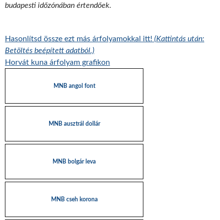
budapesti időzónában értendőek.
Hasonlítsd össze ezt más árfolyamokkal itt!
(Kattintás után:
Betöltés beépített adatból.)
Horvát kuna árfolyam grafikon
MNB angol font
MNB ausztrál dollár
MNB bolgár leva
MNB cseh korona