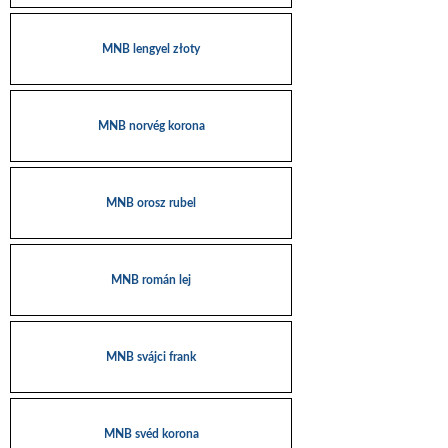
MNB lengyel złoty
MNB norvég korona
MNB orosz rubel
MNB román lej
MNB svájci frank
MNB svéd korona