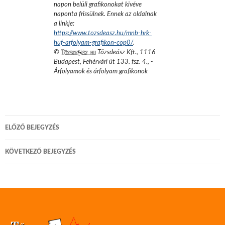
napon belüli grafikonokat kivéve
naponta frissülnek. Ennek az oldalnak
a linkje:
https://www.tozsdeasz.hu/mnb-hrk-
huf-arfolyam-grafikon-cop0/
.
©
Tőzsdeász Kft.
,
1116
Budapest, Fehérvári út 133. fsz. 4.
,
-
Árfolyamok és árfolyam grafikonok
Bejegyzés
ELŐZŐ BEJEGYZÉS
navigáció
KÖVETKEZŐ BEJEGYZÉS