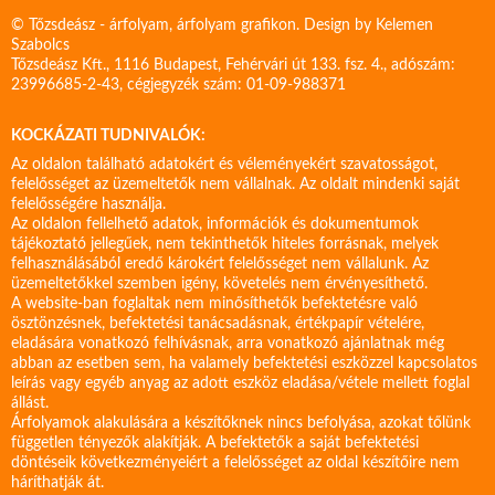
© Tőzsdeász - árfolyam, árfolyam grafikon. Design by
Kelemen
Szabolcs
Tőzsdeász Kft., 1116 Budapest, Fehérvári út 133. fsz. 4., adószám:
23996685-2-43, cégjegyzék szám: 01-09-988371
KOCKÁZATI TUDNIVALÓK:
Az oldalon található adatokért és véleményekért szavatosságot,
felelősséget az üzemeltetők nem vállalnak. Az oldalt mindenki saját
felelősségére használja.
Az oldalon fellelhető adatok, információk és dokumentumok
tájékoztató jellegűek, nem tekinthetők hiteles forrásnak, melyek
felhasználásából eredő károkért felelősséget nem vállalunk. Az
üzemeltetőkkel szemben igény, követelés nem érvényesíthető.
A website-ban foglaltak nem minősíthetők befektetésre való
ösztönzésnek, befektetési tanácsadásnak, értékpapír vételére,
eladására vonatkozó felhívásnak, arra vonatkozó ajánlatnak még
abban az esetben sem, ha valamely befektetési eszközzel kapcsolatos
leírás vagy egyéb anyag az adott eszköz eladása/vétele mellett foglal
állást.
Árfolyamok alakulására a készítőknek nincs befolyása, azokat tőlünk
független tényezők alakítják. A befektetők a saját befektetési
döntéseik következményeiért a felelősséget az oldal készítőire nem
háríthatják át.