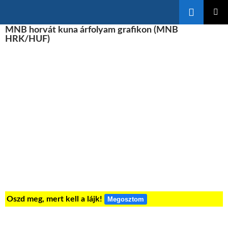
Keresés
KILÉPÉS
MNB horvát kuna árfolyam grafikon (MNB
ELSŐDL
A
MENÜ
HRK/HUF)
TARTALOMBA
Oszd meg, mert kell a lájk!
Megosztom