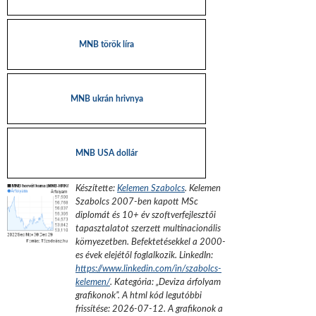
MNB török líra
MNB ukrán hrivnya
MNB USA dollár
Készítette:
Kelemen Szabolcs
.
Kelemen
Szabolcs 2007-ben kapott MSc
diplomát és 10+ év szoftverfejlesztői
tapasztalatot szerzett multinacionális
környezetben. Befektetésekkel a 2000-
es évek elejétől foglalkozik.
LinkedIn:
https://www.linkedin.com/in/szabolcs-
kelemen/
. Kategória: „
Deviza árfolyam
grafikonok
”.
A html kód legutóbbi
frissítése:
2026-07-12
. A grafikonok a