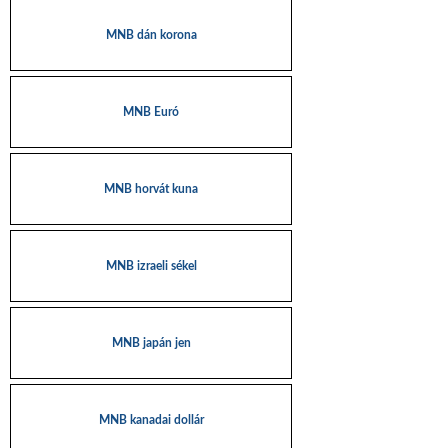
MNB dán korona
MNB Euró
MNB horvát kuna
MNB izraeli sékel
MNB japán jen
MNB kanadai dollár