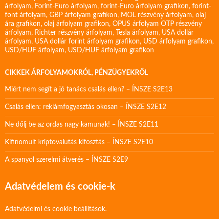
árfolyam
,
Forint-Euro árfolyam
,
forint-Euro árfolyam grafikon
,
forint-
font árfolyam
,
GBP árfolyam grafikon
,
MOL részvény árfolyam
,
olaj
ára grafikon
,
olaj árfolyam grafikon
,
OPUS árfolyam
OTP részvény
árfolyam
,
Richter részvény árfolyam
,
Tesla árfolyam
,
USA dollár
árfolyam
,
USA dollár forint árfolyam grafikon
,
USD árfolyam grafikon
,
USD/HUF árfolyam
,
USD/HUF árfolyam grafikon
CIKKEK ÁRFOLYAMOKRÓL, PÉNZÜGYEKRŐL
Miért nem segít a jó tanács csalás ellen? – ÍNSZE S2E13
Csalás ellen: reklámfogyasztás okosan – ÍNSZE S2E12
Ne dőlj be az ordas nagy kamunak! – ÍNSZE S2E11
Kifinomult kriptovalutás kifosztás – ÍNSZE S2E10
A spanyol szerelmi átverés – ÍNSZE S2E9
Adatvédelem és cookie-k
Adatvédelmi és cookie beállítások.