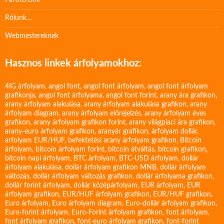
Partnereink
Rólunk…
Webmestereknek
Hasznos linkek árfolyamokhoz:
4IG árfolyam
,
angol font
,
angol font árfolyam
,
angol font árfolyam
grafikonja
,
angol font árfolyama
,
angol font forint
,
arany ára grafikon
,
arany árfolyam alakulása
,
arany árfolyam alakulása grafikon
,
arany
árfolyam diagram
,
arany árfolyam előrejelzés
,
arany árfolyam éves
grafikon
,
arany árfolyam grafikon forint
,
arany világpiaci ára grafikon
,
arany-euro árfolyam grafikon
,
aranyár grafikon
,
árfolyam dollár
,
arfolyam EUR/HUF
,
befektetési arany árfolyam grafikon
,
Bitcoin
árfolyam
,
bitcoin árfolyam forint
,
bitcoin átváltás
,
bitcoin grafikon
,
bitcoin napi árfolyam
,
BTC árfolyam
,
BTC-USD árfolyam
,
dollár
árfolyam alakulása
,
dollár árfolyam grafikon MNB
,
dollár árfolyam
változás
,
dollár árfolyam változás grafikon
,
dollár árfolyama grafikon
,
dollár forint árfolyam
,
dollár középárfolyam
,
EUR árfolyam
,
EUR
árfolyam grafikon
,
EUR/HUF árfolyam grafikon
,
EUR/HUF grafikon
,
Euro árfolyam
,
Euro árfolyam diagram
,
Euro-dollár árfolyam grafikon
,
Euro-forint árfolyam
,
Euro-Forint árfolyam grafikon
,
font árfolyam
,
font árfolyam grafikon
,
font-euro árfolyam grafikon
,
font-forint