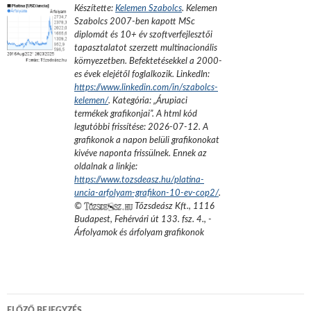
Készítette:
Kelemen Szabolcs
.
Kelemen
Szabolcs 2007-ben kapott MSc
diplomát és 10+ év szoftverfejlesztői
tapasztalatot szerzett multinacionális
környezetben. Befektetésekkel a 2000-
es évek elejétől foglalkozik.
LinkedIn:
https://www.linkedin.com/in/szabolcs-
kelemen/
. Kategória: „
Árupiaci
termékek grafikonjai
”.
A html kód
legutóbbi frissítése:
2026-07-12
. A
grafikonok a napon belüli grafikonokat
kivéve naponta frissülnek. Ennek az
oldalnak a linkje:
https://www.tozsdeasz.hu/platina-
uncia-arfolyam-grafikon-10-ev-cop2/
.
©
Tőzsdeász Kft.
,
1116
Budapest, Fehérvári út 133. fsz. 4.
,
-
Árfolyamok és árfolyam grafikonok
Bejegyzés
ELŐZŐ BEJEGYZÉS