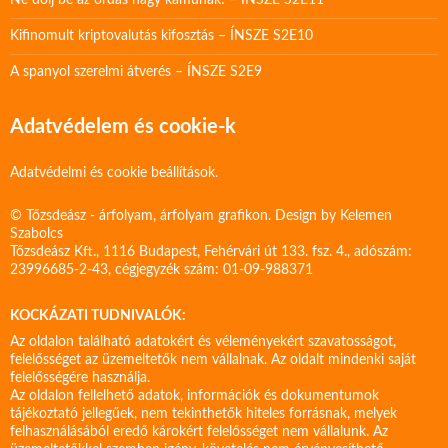
Ne dőlj be az ordas nagy kamunak! – ÍNSZE S2E11
Kifinomult kriptovalutás kifosztás – ÍNSZE S2E10
A spanyol szerelmi átverés – ÍNSZE S2E9
Adatvédelem és cookie-k
Adatvédelmi és cookie beállítások.
© Tőzsdeász - árfolyam, árfolyam grafikon. Design by
Kelemen
Szabolcs
Tőzsdeász Kft., 1116 Budapest, Fehérvári út 133. fsz. 4., adószám:
23996685-2-43, cégjegyzék szám: 01-09-988371
KOCKÁZATI TUDNIVALÓK:
Az oldalon található adatokért és véleményekért szavatosságot,
felelősséget az üzemeltetők nem vállalnak. Az oldalt mindenki saját
felelősségére használja.
Az oldalon fellelhető adatok, információk és dokumentumok
tájékoztató jellegűek, nem tekinthetők hiteles forrásnak, melyek
felhasználásából eredő károkért felelősséget nem vállalunk. Az