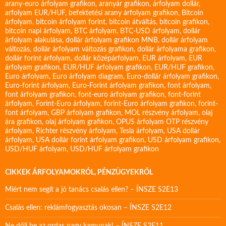
arany-euro árfolyam grafikon
,
aranyár grafikon
,
árfolyam dollár
,
arfolyam EUR/HUF
,
befektetési arany árfolyam grafikon
,
Bitcoin
árfolyam
,
bitcoin árfolyam forint
,
bitcoin átváltás
,
bitcoin grafikon
,
bitcoin napi árfolyam
,
BTC árfolyam
,
BTC-USD árfolyam
,
dollár
árfolyam alakulása
,
dollár árfolyam grafikon MNB
,
dollár árfolyam
változás
,
dollár árfolyam változás grafikon
,
dollár árfolyama grafikon
,
dollár forint árfolyam
,
dollár középárfolyam
,
EUR árfolyam
,
EUR
árfolyam grafikon
,
EUR/HUF árfolyam grafikon
,
EUR/HUF grafikon
,
Euro árfolyam
,
Euro árfolyam diagram
,
Euro-dollár árfolyam grafikon
,
Euro-forint árfolyam
,
Euro-Forint árfolyam grafikon
,
font árfolyam
,
font árfolyam grafikon
,
font-euro árfolyam grafikon
,
font-forint
árfolyam
,
Forint-Euro árfolyam
,
forint-Euro árfolyam grafikon
,
forint-
font árfolyam
,
GBP árfolyam grafikon
,
MOL részvény árfolyam
,
olaj
ára grafikon
,
olaj árfolyam grafikon
,
OPUS árfolyam
OTP részvény
árfolyam
,
Richter részvény árfolyam
,
Tesla árfolyam
,
USA dollár
árfolyam
,
USA dollár forint árfolyam grafikon
,
USD árfolyam grafikon
,
USD/HUF árfolyam
,
USD/HUF árfolyam grafikon
CIKKEK ÁRFOLYAMOKRÓL, PÉNZÜGYEKRŐL
Miért nem segít a jó tanács csalás ellen? – ÍNSZE S2E13
Csalás ellen: reklámfogyasztás okosan – ÍNSZE S2E12