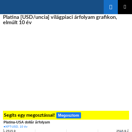
Keresés
KILÉPÉS
Platina [USD/uncia] világpiaci árfolyam grafikon,
ELSŐDL
A
MENÜ
elmúlt 10 év
TARTALOMBA
Segíts egy megosztással!
Megosztom