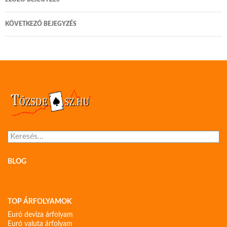
navigáció
KÖVETKEZŐ BEJEGYZÉS
Keresés:
BLOG
TOP ÁRFOLYAMOK
Euró deviza árfolyam
Euró valuta árfolyam