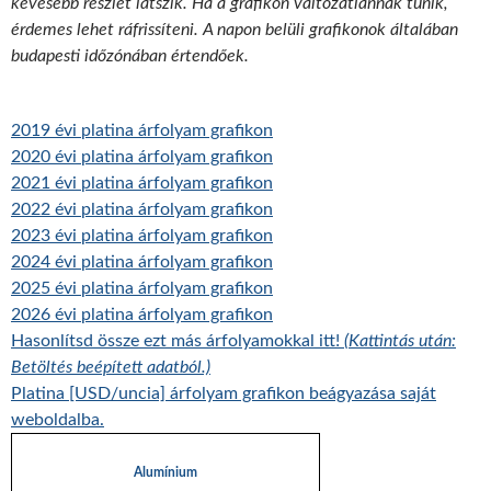
kevesebb részlet látszik. Ha a grafikon változatlannak tűnik,
érdemes lehet ráfrissíteni. A napon belüli grafikonok általában
budapesti időzónában értendőek.
2019 évi platina árfolyam grafikon
2020 évi platina árfolyam grafikon
2021 évi platina árfolyam grafikon
2022 évi platina árfolyam grafikon
2023 évi platina árfolyam grafikon
2024 évi platina árfolyam grafikon
2025 évi platina árfolyam grafikon
2026 évi platina árfolyam grafikon
Hasonlítsd össze ezt más árfolyamokkal itt!
(Kattintás után:
Betöltés beépített adatból.)
Platina [USD/uncia] árfolyam grafikon beágyazása saját
weboldalba.
Alumínium