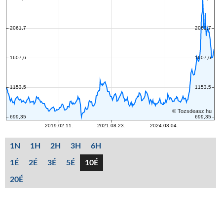
1N
1H
2H
3H
6H
1É
2É
3É
5É
10É
20É