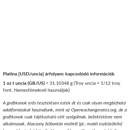
Platina [USD/uncia] árfolyam: kapcsolódó információk
1 oz t uncia (GB/US)
= 31.10348 g (Troy uncia = 1/12 troy
font. Nemesfémeknél használják)
A grafikonok erős tesztelésen estek át és csak olyan megbízható
adatforrásokat használunk, mint az Openexchangerates.org, de a
grafikonok csak tájékoztató célt szolgálnak, befektetésre nem
alkalmasak. Alacsony felbontás mellett (pl.: mobil eszközökön)