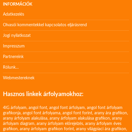
INFORMÁCIÓK
Adatkezelés
Olvasói kommentekkel kapcsolatos eljárásrend
Jogi nyilatkozat
Impresszum
Partnereink
Rólunk…
Webmestereknek
Hasznos linkek árfolyamokhoz:
4IG árfolyam
,
angol font
,
angol font árfolyam
,
angol font árfolyam
grafikonja
,
angol font árfolyama
,
angol font forint
,
arany ára grafikon
,
arany árfolyam alakulása
,
arany árfolyam alakulása grafikon
,
arany
árfolyam diagram
,
arany árfolyam előrejelzés
,
arany árfolyam éves
grafikon
,
arany árfolyam grafikon forint
,
arany világpiaci ára grafikon
,