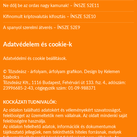
Ne dőlj be az ordas nagy kamunak! – ÍNSZE S2E11
Kifinomult kriptovalutás kifosztás – ÍNSZE S2E10
A spanyol szerelmi átverés – ÍNSZE S2E9
Adatvédelem és cookie-k
Adatvédelmi és cookie beállítások.
© Tőzsdeász - árfolyam, árfolyam grafikon. Design by
Kelemen
Szabolcs
Tőzsdeász Kft., 1116 Budapest, Fehérvári út 133. fsz. 4., adószám:
23996685-2-43, cégjegyzék szám: 01-09-988371
KOCKÁZATI TUDNIVALÓK:
Az oldalon található adatokért és véleményekért szavatosságot,
felelősséget az üzemeltetők nem vállalnak. Az oldalt mindenki saját
felelősségére használja.
Az oldalon fellelhető adatok, információk és dokumentumok
tájékoztató jellegűek, nem tekinthetők hiteles forrásnak, melyek