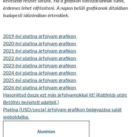
kevesebb részlet látszik. Ha a grafikon változatlannak tűnik,
érdemes lehet ráfrissíteni. A napon belüli grafikonok általában
budapesti időzónában értendőek.
2019 évi platina árfolyam grafikon
2020 évi platina árfolyam grafikon
2021 évi platina árfolyam grafikon
2022 évi platina árfolyam grafikon
2023 évi platina árfolyam grafikon
2024 évi platina árfolyam grafikon
2025 évi platina árfolyam grafikon
2026 évi platina árfolyam grafikon
Hasonlítsd össze ezt más árfolyamokkal itt!
(Kattintás után:
Betöltés beépített adatból.)
Platina [USD/uncia] árfolyam grafikon beágyazása saját
weboldalba.
Alumínium