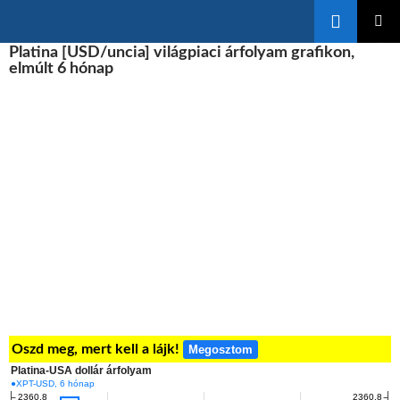
Keresés
KILÉPÉS
Platina [USD/uncia] világpiaci árfolyam grafikon,
ELSŐDL
A
MENÜ
elmúlt 6 hónap
TARTALOMBA
Oszd meg, mert kell a lájk!
Megosztom