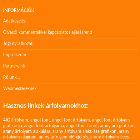
INFORMÁCIÓK
Adatkezelés
Olvasói kommentekkel kapcsolatos eljárásrend
Jogi nyilatkozat
Impresszum
Partnereink
Rólunk…
Webmestereknek
Hasznos linkek árfolyamokhoz:
4IG árfolyam
,
angol font
,
angol font árfolyam
,
angol font árfolyam
grafikonja
,
angol font árfolyama
,
angol font forint
,
arany ára grafikon
,
arany árfolyam alakulása
,
arany árfolyam alakulása grafikon
,
arany
árfolyam diagram
,
arany árfolyam előrejelzés
,
arany árfolyam éves