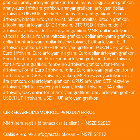
grafikon
,
arany árfolyam grafikon forint
,
arany világpiaci ára grafikon
,
arany-euro árfolyam grafikon
,
aranyár grafikon
,
árfolyam dollár
,
arfolyam EUR/HUF
,
befektetési arany árfolyam grafikon
,
Bitcoin
árfolyam
,
bitcoin árfolyam forint
,
bitcoin átváltás
,
bitcoin grafikon
,
bitcoin napi árfolyam
,
BTC árfolyam
,
BTC-USD árfolyam
,
dollár
árfolyam alakulása
,
dollár árfolyam grafikon MNB
,
dollár árfolyam
változás
,
dollár árfolyam változás grafikon
,
dollár árfolyama grafikon
,
dollár forint árfolyam
,
dollár középárfolyam
,
EUR árfolyam
,
EUR
árfolyam grafikon
,
EUR/HUF árfolyam grafikon
,
EUR/HUF grafikon
,
Euro árfolyam
,
Euro árfolyam diagram
,
Euro-dollár árfolyam grafikon
,
Euro-forint árfolyam
,
Euro-Forint árfolyam grafikon
,
font árfolyam
,
font árfolyam grafikon
,
font-euro árfolyam grafikon
,
font-forint
árfolyam
,
Forint-Euro árfolyam
,
forint-Euro árfolyam grafikon
,
forint-
font árfolyam
,
GBP árfolyam grafikon
,
MOL részvény árfolyam
,
olaj
ára grafikon
,
olaj árfolyam grafikon
,
OPUS árfolyam
OTP részvény
árfolyam
,
Richter részvény árfolyam
,
Tesla árfolyam
,
USA dollár
árfolyam
,
USA dollár forint árfolyam grafikon
,
USD árfolyam grafikon
,
USD/HUF árfolyam
,
USD/HUF árfolyam grafikon
CIKKEK ÁRFOLYAMOKRÓL, PÉNZÜGYEKRŐL
Miért nem segít a jó tanács csalás ellen? – ÍNSZE S2E13
Csalás ellen: reklámfogyasztás okosan – ÍNSZE S2E12