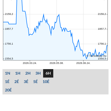
1N
1H
2H
3H
6H
1É
2É
3É
5É
10É
20É