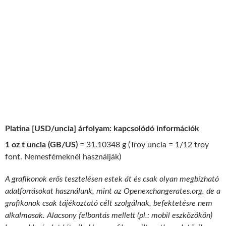
Platina [USD/uncia] árfolyam: kapcsolódó információk
1 oz t uncia (GB/US)
= 31.10348 g (Troy uncia = 1/12 troy
font. Nemesfémeknél használják)
A grafikonok erős tesztelésen estek át és csak olyan megbízható
adatforrásokat használunk, mint az Openexchangerates.org, de a
grafikonok csak tájékoztató célt szolgálnak, befektetésre nem
alkalmasak. Alacsony felbontás mellett (pl.: mobil eszközökön)