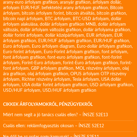
arany-euro árfolyam grafikon
,
aranyár grafikon
,
árfolyam dollár
,
arfolyam EUR/HUF
,
befektetési arany árfolyam grafikon
,
Bitcoin
árfolyam
,
bitcoin árfolyam forint
,
bitcoin átváltás
,
bitcoin grafikon
,
bitcoin napi árfolyam
,
BTC árfolyam
,
BTC-USD árfolyam
,
dollár
árfolyam alakulása
,
dollár árfolyam grafikon MNB
,
dollár árfolyam
változás
,
dollár árfolyam változás grafikon
,
dollár árfolyama grafikon
,
dollár forint árfolyam
,
dollár középárfolyam
,
EUR árfolyam
,
EUR
árfolyam grafikon
,
EUR/HUF árfolyam grafikon
,
EUR/HUF grafikon
,
Euro árfolyam
,
Euro árfolyam diagram
,
Euro-dollár árfolyam grafikon
,
Euro-forint árfolyam
,
Euro-Forint árfolyam grafikon
,
font árfolyam
,
font árfolyam grafikon
,
font-euro árfolyam grafikon
,
font-forint
árfolyam
,
Forint-Euro árfolyam
,
forint-Euro árfolyam grafikon
,
forint-
font árfolyam
,
GBP árfolyam grafikon
,
MOL részvény árfolyam
,
olaj
ára grafikon
,
olaj árfolyam grafikon
,
OPUS árfolyam
OTP részvény
árfolyam
,
Richter részvény árfolyam
,
Tesla árfolyam
,
USA dollár
árfolyam
,
USA dollár forint árfolyam grafikon
,
USD árfolyam grafikon
,
USD/HUF árfolyam
,
USD/HUF árfolyam grafikon
CIKKEK ÁRFOLYAMOKRÓL, PÉNZÜGYEKRŐL
Miért nem segít a jó tanács csalás ellen? – ÍNSZE S2E13
Csalás ellen: reklámfogyasztás okosan – ÍNSZE S2E12