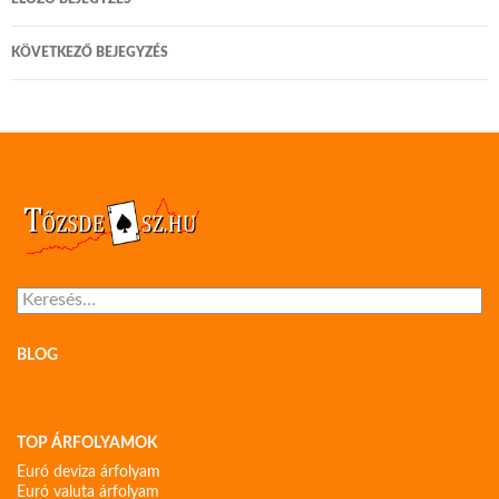
navigáció
KÖVETKEZŐ BEJEGYZÉS
Keresés:
BLOG
TOP ÁRFOLYAMOK
Euró deviza árfolyam
Euró valuta árfolyam