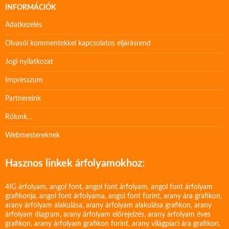
INFORMÁCIÓK
Adatkezelés
Olvasói kommentekkel kapcsolatos eljárásrend
Jogi nyilatkozat
Impresszum
Partnereink
Rólunk…
Webmestereknek
Hasznos linkek árfolyamokhoz:
4IG árfolyam
,
angol font
,
angol font árfolyam
,
angol font árfolyam
grafikonja
,
angol font árfolyama
,
angol font forint
,
arany ára grafikon
,
arany árfolyam alakulása
,
arany árfolyam alakulása grafikon
,
arany
árfolyam diagram
,
arany árfolyam előrejelzés
,
arany árfolyam éves
grafikon
,
arany árfolyam grafikon forint
,
arany világpiaci ára grafikon
,