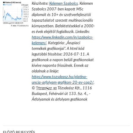
Készítette:
Kelemen Szabolcs
.
Kelemen
Szabolcs 2007-ben kapott MSc
diplomát és 10+ év szoftverfejlesztői
tapasztalatot szerzett multinacionális
környezetben. Befektetésekkel a 2000-
es évek elejétől foglalkozik.
LinkedIn:
https://www.linkedin.com/in/szabolcs-
kelemen/
. Kategória: „
Árupiaci
termékek grafikonjai
”.
A html kód
legutóbbi frissítése:
2026-07-11
. A
grafikonok a napon belüli grafikonokat
kivéve naponta frissülnek. Ennek az
oldalnak a linkje:
https://www.tozsdeasz.hu/platina-
uncia-arfolyam-grafikon-20-ev-cop2/
.
©
Tőzsdeász Kft.
,
1116
Budapest, Fehérvári út 133. fsz. 4.
,
-
Árfolyamok és árfolyam grafikonok
Bejegyzés
ELŐZŐ BEJEGYZÉS