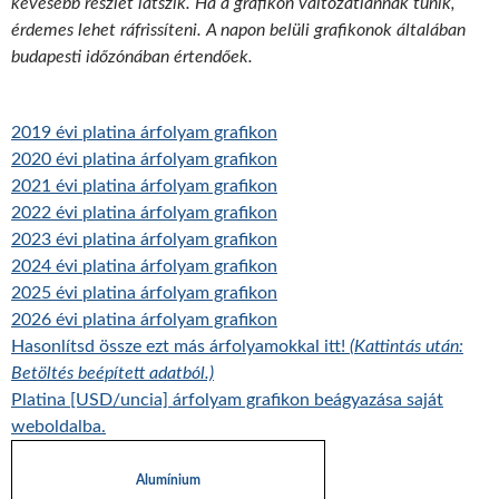
kevesebb részlet látszik. Ha a grafikon változatlannak tűnik,
érdemes lehet ráfrissíteni. A napon belüli grafikonok általában
budapesti időzónában értendőek.
2019 évi platina árfolyam grafikon
2020 évi platina árfolyam grafikon
2021 évi platina árfolyam grafikon
2022 évi platina árfolyam grafikon
2023 évi platina árfolyam grafikon
2024 évi platina árfolyam grafikon
2025 évi platina árfolyam grafikon
2026 évi platina árfolyam grafikon
Hasonlítsd össze ezt más árfolyamokkal itt!
(Kattintás után:
Betöltés beépített adatból.)
Platina [USD/uncia] árfolyam grafikon beágyazása saját
weboldalba.
Alumínium