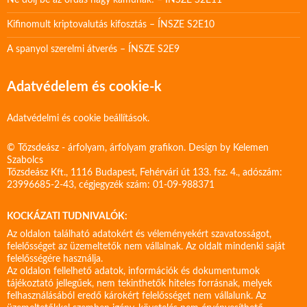
Ne dőlj be az ordas nagy kamunak! – ÍNSZE S2E11
Kifinomult kriptovalutás kifosztás – ÍNSZE S2E10
A spanyol szerelmi átverés – ÍNSZE S2E9
Adatvédelem és cookie-k
Adatvédelmi és cookie beállítások.
© Tőzsdeász - árfolyam, árfolyam grafikon. Design by
Kelemen
Szabolcs
Tőzsdeász Kft., 1116 Budapest, Fehérvári út 133. fsz. 4., adószám:
23996685-2-43, cégjegyzék szám: 01-09-988371
KOCKÁZATI TUDNIVALÓK:
Az oldalon található adatokért és véleményekért szavatosságot,
felelősséget az üzemeltetők nem vállalnak. Az oldalt mindenki saját
felelősségére használja.
Az oldalon fellelhető adatok, információk és dokumentumok
tájékoztató jellegűek, nem tekinthetők hiteles forrásnak, melyek
felhasználásából eredő károkért felelősséget nem vállalunk. Az