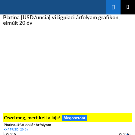
Keresés
KILÉPÉS
Platina [USD/uncia] világpiaci árfolyam grafikon,
ELSŐDL
A
MENÜ
elmúlt 20 év
TARTALOMBA
Oszd meg, mert kell a lájk!
Megosztom