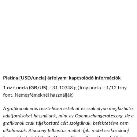
Platina [USD/uncia] árfolyam: kapcsolódó információk
1 oz t uncia (GB/US)
= 31.10348 g (Troy uncia = 1/12 troy
font. Nemesfémeknél használják)
A grafikonok erős tesztelésen estek át és csak olyan megbízható
adatforrásokat használunk, mint az Openexchangerates.org, de a
grafikonok csak tájékoztató célt szolgálnak, befektetésre nem
alkalmasak. Alacsony felbontás mellett (pl.: mobil eszközökön)