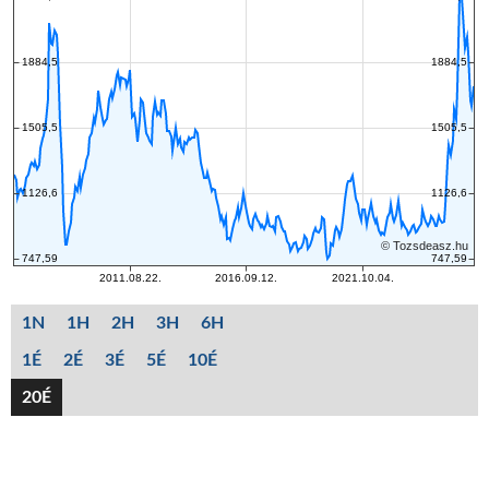
1N
1H
2H
3H
6H
1É
2É
3É
5É
10É
20É