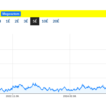
!
Megosztom
H
1É
2É
3É
5É
10É
20É