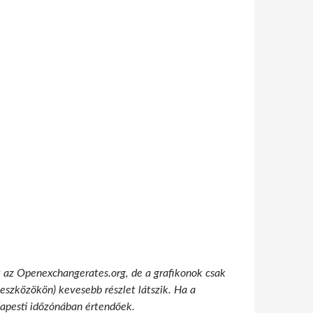
t az Openexchangerates.org, de a grafikonok csak
 eszközökön) kevesebb részlet látszik. Ha a
udapesti időzónában értendőek.