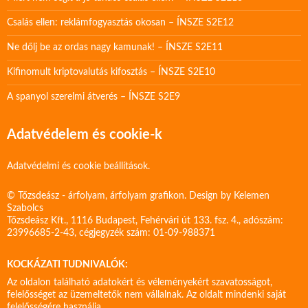
Csalás ellen: reklámfogyasztás okosan – ÍNSZE S2E12
Ne dőlj be az ordas nagy kamunak! – ÍNSZE S2E11
Kifinomult kriptovalutás kifosztás – ÍNSZE S2E10
A spanyol szerelmi átverés – ÍNSZE S2E9
Adatvédelem és cookie-k
Adatvédelmi és cookie beállítások.
© Tőzsdeász - árfolyam, árfolyam grafikon. Design by
Kelemen
Szabolcs
Tőzsdeász Kft., 1116 Budapest, Fehérvári út 133. fsz. 4., adószám:
23996685-2-43, cégjegyzék szám: 01-09-988371
KOCKÁZATI TUDNIVALÓK:
Az oldalon található adatokért és véleményekért szavatosságot,
felelősséget az üzemeltetők nem vállalnak. Az oldalt mindenki saját
felelősségére használja.