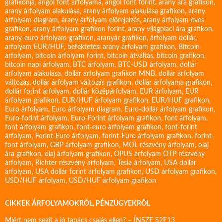
grafikonja
,
angol font árfolyama
,
angol font forint
,
arany ára grafikon
,
arany árfolyam alakulása
,
arany árfolyam alakulása grafikon
,
arany
árfolyam diagram
,
arany árfolyam előrejelzés
,
arany árfolyam éves
grafikon
,
arany árfolyam grafikon forint
,
arany világpiaci ára grafikon
,
arany-euro árfolyam grafikon
,
aranyár grafikon
,
árfolyam dollár
,
arfolyam EUR/HUF
,
befektetési arany árfolyam grafikon
,
Bitcoin
árfolyam
,
bitcoin árfolyam forint
,
bitcoin átváltás
,
bitcoin grafikon
,
bitcoin napi árfolyam
,
BTC árfolyam
,
BTC-USD árfolyam
,
dollár
árfolyam alakulása
,
dollár árfolyam grafikon MNB
,
dollár árfolyam
változás
,
dollár árfolyam változás grafikon
,
dollár árfolyama grafikon
,
dollár forint árfolyam
,
dollár középárfolyam
,
EUR árfolyam
,
EUR
árfolyam grafikon
,
EUR/HUF árfolyam grafikon
,
EUR/HUF grafikon
,
Euro árfolyam
,
Euro árfolyam diagram
,
Euro-dollár árfolyam grafikon
,
Euro-forint árfolyam
,
Euro-Forint árfolyam grafikon
,
font árfolyam
,
font árfolyam grafikon
,
font-euro árfolyam grafikon
,
font-forint
árfolyam
,
Forint-Euro árfolyam
,
forint-Euro árfolyam grafikon
,
forint-
font árfolyam
,
GBP árfolyam grafikon
,
MOL részvény árfolyam
,
olaj
ára grafikon
,
olaj árfolyam grafikon
,
OPUS árfolyam
OTP részvény
árfolyam
,
Richter részvény árfolyam
,
Tesla árfolyam
,
USA dollár
árfolyam
,
USA dollár forint árfolyam grafikon
,
USD árfolyam grafikon
,
USD/HUF árfolyam
,
USD/HUF árfolyam grafikon
CIKKEK ÁRFOLYAMOKRÓL, PÉNZÜGYEKRŐL
Miért nem segít a jó tanács csalás ellen? – ÍNSZE S2E13