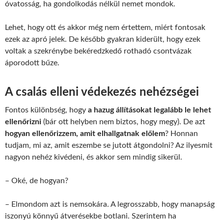
óvatosság, ha gondolkodás nélkül nemet mondok.
Lehet, hogy ott és akkor még nem értettem, miért fontosak
ezek az apró jelek. De később gyakran kiderült, hogy ezek
voltak a szekrénybe bekéredzkedő rothadó csontvázak
áporodott bűze.
A csalás elleni védekezés nehézségei
Fontos különbség, hogy
a hazug állításokat legalább le lehet
ellenőrizni
(bár ott helyben nem biztos, hogy megy). De azt
hogyan ellenőrizzem, amit elhallgatnak előlem
? Honnan
tudjam, mi az, amit eszembe se jutott átgondolni? Az ilyesmit
nagyon nehéz kivédeni, és akkor sem mindig sikerül.
– Oké, de hogyan?
– Elmondom azt is nemsokára. A legrosszabb, hogy manapság
iszonyú könnyű átverésekbe botlani. Szerintem ha