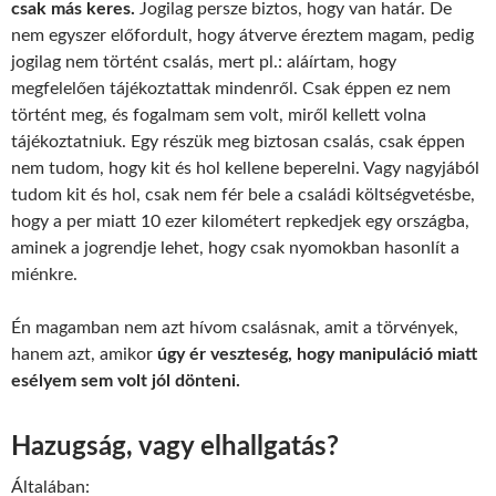
csak más keres.
Jogilag persze biztos, hogy van határ. De
nem egyszer előfordult, hogy átverve éreztem magam, pedig
jogilag nem történt csalás, mert pl.: aláírtam, hogy
megfelelően tájékoztattak mindenről. Csak éppen ez nem
történt meg, és fogalmam sem volt, miről kellett volna
tájékoztatniuk. Egy részük meg biztosan csalás, csak éppen
nem tudom, hogy kit és hol kellene beperelni. Vagy nagyjából
tudom kit és hol, csak nem fér bele a családi költségvetésbe,
hogy a per miatt 10 ezer kilométert repkedjek egy országba,
aminek a jogrendje lehet, hogy csak nyomokban hasonlít a
miénkre.
Én magamban nem azt hívom csalásnak, amit a törvények,
hanem azt, amikor
úgy ér veszteség, hogy manipuláció miatt
esélyem sem volt jól dönteni.
Hazugság, vagy elhallgatás?
Általában: