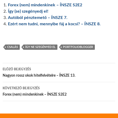
Forex (nem) mindenkinek – ÍNSZE S2E2
Így (se) szegényedj el!
Autóból pénztemető – ÍNSZE 7.
Ezért nem tudni, mennyibe fáj a kocsi? – ÍNSZE 8.
CSALÁS
ÍGY NE SZEGÉNYED EL
PORTFOLIOBLOGGER
Bejegyzés
ELŐZŐ BEJEGYZÉS
navigáció
Nagyon rossz okok hitelfelvételre – ÍNSZE 13.
KÖVETKEZŐ BEJEGYZÉS
Forex (nem) mindenkinek – ÍNSZE S2E2