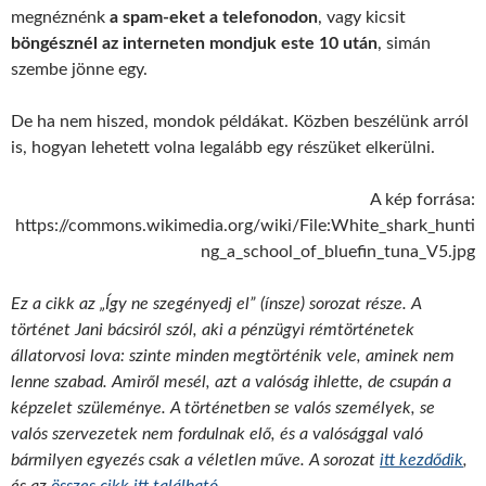
megnéznénk
a spam-eket a telefonodon
, vagy kicsit
böngésznél az interneten mondjuk este 10 után
, simán
szembe jönne egy.
De ha nem hiszed, mondok példákat. Közben beszélünk arról
is, hogyan lehetett volna legalább egy részüket elkerülni.
A kép forrása:
https://commons.wikimedia.org/wiki/File:White_shark_hunti
ng_a_school_of_bluefin_tuna_V5.jpg
Ez a cikk az „Így ne szegényedj el” (ínsze) sorozat része. A
történet Jani bácsiról szól, aki a pénzügyi rémtörténetek
állatorvosi lova: szinte minden megtörténik vele, aminek nem
lenne szabad. Amiről mesél, azt a valóság ihlette, de csupán a
képzelet szüleménye. A történetben se valós személyek, se
valós szervezetek nem fordulnak elő, és a valósággal való
bármilyen egyezés csak a véletlen műve. A sorozat
itt kezdődik
,