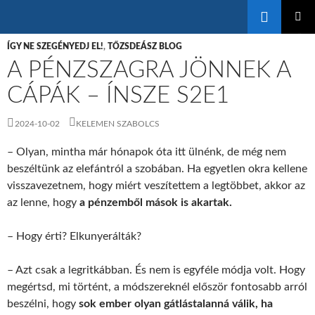
Keresés
KILÉPÉS
ELSŐDL
A
ÍGY NE SZEGÉNYEDJ EL!
,
TŐZSDEÁSZ BLOG
MENÜ
TARTALOMBA
A PÉNZSZAGRA JÖNNEK A
CÁPÁK – ÍNSZE S2E1
2024-10-02
KELEMEN SZABOLCS
– Olyan, mintha már hónapok óta itt ülnénk, de még nem
beszéltünk az elefántról a szobában. Ha egyetlen okra kellene
visszavezetnem, hogy miért veszítettem a legtöbbet, akkor az
az lenne, hogy
a pénzemből mások is akartak.
– Hogy érti? Elkunyerálták?
– Azt csak a legritkábban. És nem is egyféle módja volt. Hogy
megértsd, mi történt, a módszereknél először fontosabb arról
beszélni, hogy
sok ember olyan gátlástalanná válik, ha