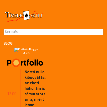
Keresés:
BLOG
Mi ez?
Nettó nulla
kibocsátás:
az eheti
hőhullám is
12:00
rámutatott
arra, miért
lenne