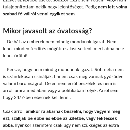
Ezeket az apróbb jeleket sokszor észre sem vettem, vagy nem
tulajdonítottam nekik nagy jelentőséget. Pedig
nem lett volna
szabad félvállról venni egyiket sem.
Mikor javasolt az óvatosság?
– De hát az emberek nem mindig mondanak igazat! Nem
lehet minden ferdítés mögött csalást sejteni, mert abba bele
lehet őrülni!
– Persze, hogy nem mindig mondanak igazat. Sőt, néha nem
is szándékosan csinálják, hanem csak meg vannak győződve
valami baromságról. De én nem erről beszélek, és nem is
arról, ami a médiában vagy a politikában folyik. Arról sem,
hogy 24/7-ben ébernek kell lenni.
Csak arról,
amikor rá akarnak beszélni, hogy vegyem meg
ezt, szálljak be ebbe és ebbe az üzletbe, vagy fektessek
abba
. Ilyenkor szerintem csak úgy nem szükséges az extra