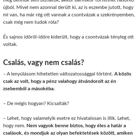
még bennük sem bízhatok, akkor bármikor történhet hasonló
újból. Mivel nem azonnal derült ki, az is eszembe jutott, hogy
mi van, ha már rég ott vannak a csontvázak a szekrényemben,
csak még nem tudok róla?
És sajnos időről-időre kiderült, hogy a csontvázak tényleg ott
voltak.
Csalás, vagy nem csalás?
– A lenyúlásom hihetetlen változatossággal történt.
A közös
csak az volt, hogy a pénz valahogy átvándorolt az én
zsebemből a másokéba.
– De mégis hogyan? Kicsalták?
– Lehet, hogy valamelyik esetre ez hivatalosan is illik. Lehet,
hogy nem.
Nem vagyok benne biztos, hogy éles a határ a
csalások, és mondjuk az olyan befektetések között, amiken