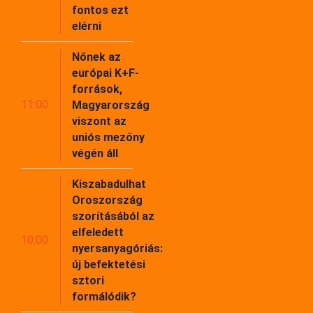
fontos ezt
elérni
Nőnek az
európai K+F-
források,
11:00
Magyarország
viszont az
uniós mezőny
végén áll
Kiszabadulhat
Oroszország
szorításából az
elfeledett
10:00
nyersanyagóriás:
új befektetési
sztori
formálódik?