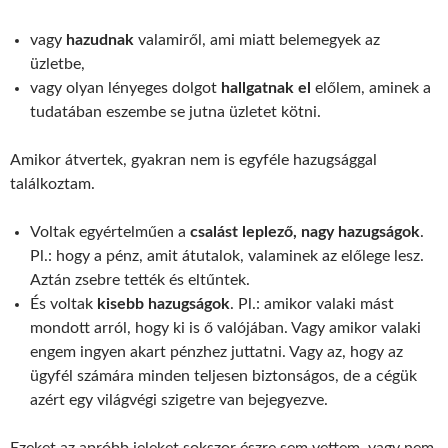
vagy
hazudnak
valamiről, ami miatt belemegyek az
üzletbe,
vagy olyan lényeges dolgot
hallgatnak el
előlem, aminek a
tudatában eszembe se jutna üzletet kötni.
Amikor átvertek, gyakran nem is egyféle hazugsággal
találkoztam.
Voltak egyértelműen a
csalást leplező, nagy hazugságok
.
Pl.: hogy a pénz, amit átutalok, valaminek az előlege lesz.
Aztán zsebre tették és eltűntek.
És voltak
kisebb hazugságok
. Pl.: amikor valaki mást
mondott arról, hogy ki is ő valójában. Vagy amikor valaki
engem ingyen akart pénzhez juttatni. Vagy az, hogy az
ügyfél számára minden teljesen biztonságos, de a cégük
azért egy világvégi szigetre van bejegyezve.