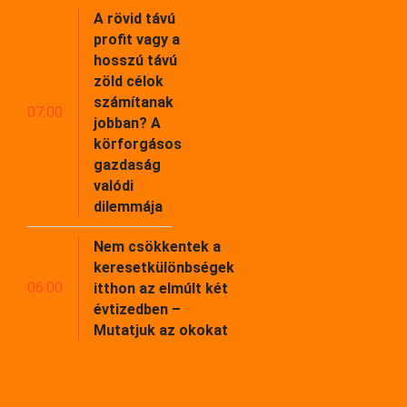
A rövid távú
profit vagy a
hosszú távú
zöld célok
számítanak
07:00
jobban? A
körforgásos
gazdaság
valódi
dilemmája
Nem csökkentek a
keresetkülönbségek
06:00
itthon az elmúlt két
évtizedben –
Mutatjuk az okokat