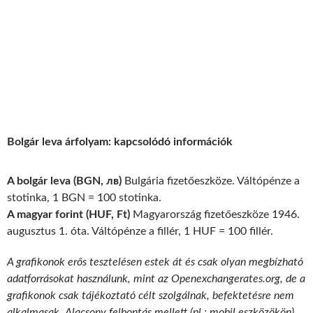
Bolgár leva árfolyam: kapcsolódó információk
A bolgár leva (BGN, лв)
Bulgária fizetőeszköze. Váltópénze a
stotinka, 1 BGN = 100 stotinka.
A magyar forint (HUF, Ft)
Magyarország fizetőeszköze 1946.
augusztus 1. óta. Váltópénze a fillér, 1 HUF = 100 fillér.
A grafikonok erős tesztelésen estek át és csak olyan megbízható
adatforrásokat használunk, mint az Openexchangerates.org, de a
grafikonok csak tájékoztató célt szolgálnak, befektetésre nem
alkalmasak. Alacsony felbontás mellett (pl.: mobil eszközökön)