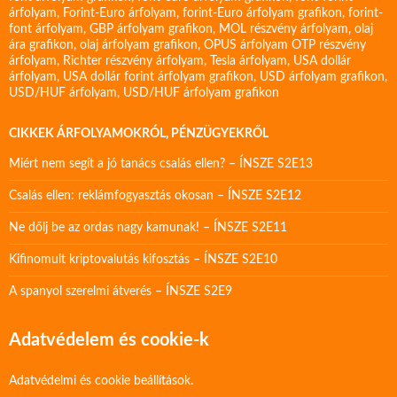
árfolyam
,
Forint-Euro árfolyam
,
forint-Euro árfolyam grafikon
,
forint-
font árfolyam
,
GBP árfolyam grafikon
,
MOL részvény árfolyam
,
olaj
ára grafikon
,
olaj árfolyam grafikon
,
OPUS árfolyam
OTP részvény
árfolyam
,
Richter részvény árfolyam
,
Tesla árfolyam
,
USA dollár
árfolyam
,
USA dollár forint árfolyam grafikon
,
USD árfolyam grafikon
,
USD/HUF árfolyam
,
USD/HUF árfolyam grafikon
CIKKEK ÁRFOLYAMOKRÓL, PÉNZÜGYEKRŐL
Miért nem segít a jó tanács csalás ellen? – ÍNSZE S2E13
Csalás ellen: reklámfogyasztás okosan – ÍNSZE S2E12
Ne dőlj be az ordas nagy kamunak! – ÍNSZE S2E11
Kifinomult kriptovalutás kifosztás – ÍNSZE S2E10
A spanyol szerelmi átverés – ÍNSZE S2E9
Adatvédelem és cookie-k
Adatvédelmi és cookie beállítások.