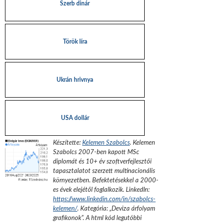
Szerb dinár
Török líra
Ukrán hrivnya
USA dollár
Készítette:
Kelemen Szabolcs
.
Kelemen
Szabolcs 2007-ben kapott MSc
diplomát és 10+ év szoftverfejlesztői
tapasztalatot szerzett multinacionális
környezetben. Befektetésekkel a 2000-
es évek elejétől foglalkozik.
LinkedIn:
https://www.linkedin.com/in/szabolcs-
kelemen/
. Kategória: „
Deviza árfolyam
grafikonok
”.
A html kód legutóbbi