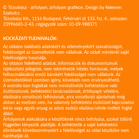
© Tőzsdeász - árfolyam, árfolyam grafikon. Design by
Kelemen
Szabolcs
Tőzsdeász Kft., 1116 Budapest, Fehérvári út 133. fsz. 4., adószám:
23996685-2-43, cégjegyzék szám: 01-09-988371
KOCKÁZATI TUDNIVALÓK:
Az oldalon található adatokért és véleményekért szavatosságot,
felelősséget az üzemeltetők nem vállalnak. Az oldalt mindenki saját
felelősségére használja.
Az oldalon fellelhető adatok, információk és dokumentumok
tájékoztató jellegűek, nem tekinthetők hiteles forrásnak, melyek
felhasználásából eredő károkért felelősséget nem vállalunk. Az
üzemeltetőkkel szemben igény, követelés nem érvényesíthető.
A website-ban foglaltak nem minősíthetők befektetésre való
ösztönzésnek, befektetési tanácsadásnak, értékpapír vételére,
eladására vonatkozó felhívásnak, arra vonatkozó ajánlatnak még
abban az esetben sem, ha valamely befektetési eszközzel kapcsolatos
leírás vagy egyéb anyag az adott eszköz eladása/vétele mellett foglal
állást.
Árfolyamok alakulására a készítőknek nincs befolyása, azokat tőlünk
független tényezők alakítják. A befektetők a saját befektetési
döntéseik következményeiért a felelősséget az oldal készítőire nem
háríthatják át.