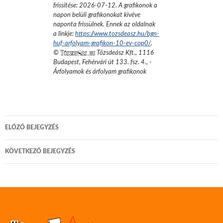
frissítése:
2026-07-12
. A grafikonok a
napon belüli grafikonokat kivéve
naponta frissülnek. Ennek az oldalnak
a linkje:
https://www.tozsdeasz.hu/bgn-
huf-arfolyam-grafikon-10-ev-cop0/
.
©
Tőzsdeász Kft.
,
1116
Budapest, Fehérvári út 133. fsz. 4.
,
-
Árfolyamok és árfolyam grafikonok
Bejegyzés
ELŐZŐ BEJEGYZÉS
navigáció
KÖVETKEZŐ BEJEGYZÉS