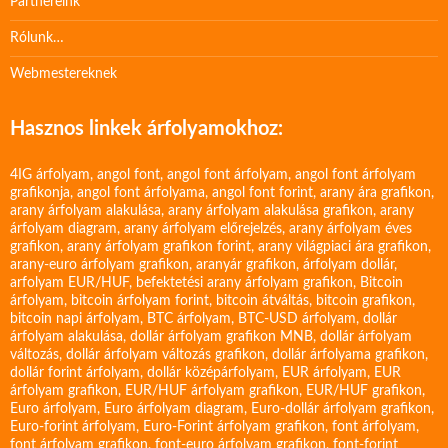
Partnereink
Rólunk…
Webmestereknek
Hasznos linkek árfolyamokhoz:
4IG árfolyam
,
angol font
,
angol font árfolyam
,
angol font árfolyam
grafikonja
,
angol font árfolyama
,
angol font forint
,
arany ára grafikon
,
arany árfolyam alakulása
,
arany árfolyam alakulása grafikon
,
arany
árfolyam diagram
,
arany árfolyam előrejelzés
,
arany árfolyam éves
grafikon
,
arany árfolyam grafikon forint
,
arany világpiaci ára grafikon
,
arany-euro árfolyam grafikon
,
aranyár grafikon
,
árfolyam dollár
,
arfolyam EUR/HUF
,
befektetési arany árfolyam grafikon
,
Bitcoin
árfolyam
,
bitcoin árfolyam forint
,
bitcoin átváltás
,
bitcoin grafikon
,
bitcoin napi árfolyam
,
BTC árfolyam
,
BTC-USD árfolyam
,
dollár
árfolyam alakulása
,
dollár árfolyam grafikon MNB
,
dollár árfolyam
változás
,
dollár árfolyam változás grafikon
,
dollár árfolyama grafikon
,
dollár forint árfolyam
,
dollár középárfolyam
,
EUR árfolyam
,
EUR
árfolyam grafikon
,
EUR/HUF árfolyam grafikon
,
EUR/HUF grafikon
,
Euro árfolyam
,
Euro árfolyam diagram
,
Euro-dollár árfolyam grafikon
,
Euro-forint árfolyam
,
Euro-Forint árfolyam grafikon
,
font árfolyam
,
font árfolyam grafikon
,
font-euro árfolyam grafikon
,
font-forint