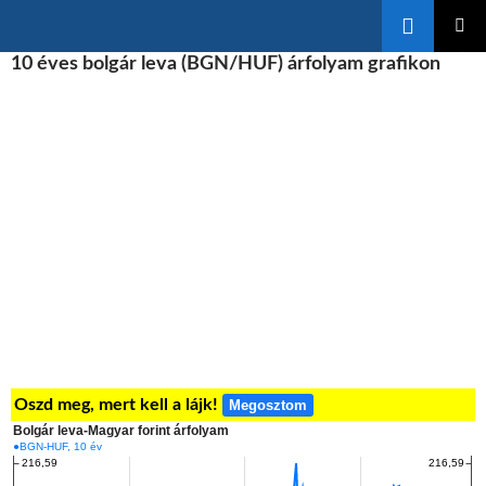
Keresés
KILÉPÉS
10 éves bolgár leva (BGN/HUF) árfolyam grafikon
ELSŐDL
A
MENÜ
TARTALOMBA
Oszd meg, mert kell a lájk!
Megosztom