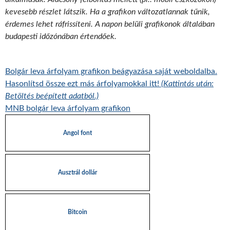
kevesebb részlet látszik. Ha a grafikon változatlannak tűnik,
érdemes lehet ráfrissíteni. A napon belüli grafikonok általában
budapesti időzónában értendőek.
Bolgár leva árfolyam grafikon beágyazása saját weboldalba.
Hasonlítsd össze ezt más árfolyamokkal itt!
(Kattintás után:
Betöltés beépített adatból.)
MNB bolgár leva árfolyam grafikon
Angol font
Ausztrál dollár
Bitcoin