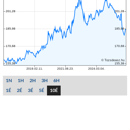
1N
1H
2H
3H
6H
1É
2É
3É
5É
10É