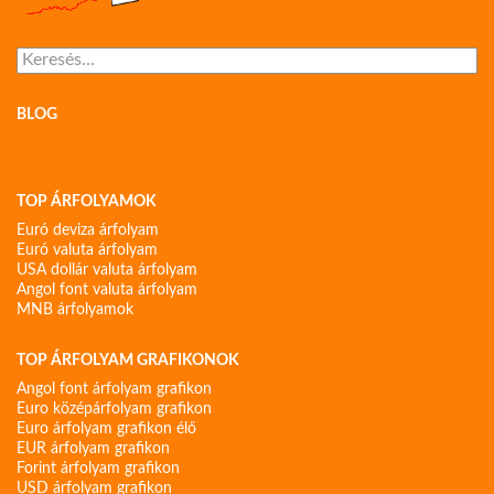
Keresés:
BLOG
TOP ÁRFOLYAMOK
Euró deviza árfolyam
Euró valuta árfolyam
USA dollár valuta árfolyam
Angol font valuta árfolyam
MNB árfolyamok
TOP ÁRFOLYAM GRAFIKONOK
Angol font árfolyam grafikon
Euro középárfolyam grafikon
Euro árfolyam grafikon élő
EUR árfolyam grafikon
Forint árfolyam grafikon
USD árfolyam grafikon