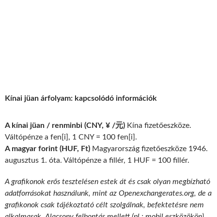
Kínai jüan árfolyam: kapcsolódó információk
A kínai jüan / renminbi (CNY, ¥ /元)
Kína fizetőeszköze.
Váltópénze a fen[i], 1 CNY = 100 fen[i].
A magyar forint (HUF, Ft)
Magyarország fizetőeszköze 1946.
augusztus 1. óta. Váltópénze a fillér, 1 HUF = 100 fillér.
A grafikonok erős tesztelésen estek át és csak olyan megbízható
adatforrásokat használunk, mint az Openexchangerates.org, de a
grafikonok csak tájékoztató célt szolgálnak, befektetésre nem
alkalmasak. Alacsony felbontás mellett (pl.: mobil eszközökön)