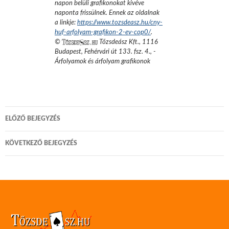
napon belüli grafikonokat kivéve
naponta frissülnek. Ennek az oldalnak
a linkje:
https://www.tozsdeasz.hu/cny-
huf-arfolyam-grafikon-2-ev-cop0/
.
©
Tőzsdeász Kft.
,
1116
Budapest, Fehérvári út 133. fsz. 4.
,
-
Árfolyamok és árfolyam grafikonok
Bejegyzés
ELŐZŐ BEJEGYZÉS
navigáció
KÖVETKEZŐ BEJEGYZÉS