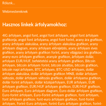
Rólunk…
Webmestereknek
Hasznos linkek árfolyamokhoz:
4IG árfolyam
,
angol font
,
angol font árfolyam
,
angol font árfolyam
grafikonja
,
angol font árfolyama
,
angol font forint
,
arany ára grafikon
,
arany árfolyam alakulása
,
arany árfolyam alakulása grafikon
,
arany
árfolyam diagram
,
arany árfolyam előrejelzés
,
arany árfolyam éves
grafikon
,
arany árfolyam grafikon forint
,
arany világpiaci ára grafikon
,
arany-euro árfolyam grafikon
,
aranyár grafikon
,
árfolyam dollár
,
arfolyam EUR/HUF
,
befektetési arany árfolyam grafikon
,
Bitcoin
árfolyam
,
bitcoin árfolyam forint
,
bitcoin átváltás
,
bitcoin grafikon
,
bitcoin napi árfolyam
,
BTC árfolyam
,
BTC-USD árfolyam
,
dollár
árfolyam alakulása
,
dollár árfolyam grafikon MNB
,
dollár árfolyam
változás
,
dollár árfolyam változás grafikon
,
dollár árfolyama grafikon
,
dollár forint árfolyam
,
dollár középárfolyam
,
EUR árfolyam
,
EUR
árfolyam grafikon
,
EUR/HUF árfolyam grafikon
,
EUR/HUF grafikon
,
Euro árfolyam
,
Euro árfolyam diagram
,
Euro-dollár árfolyam grafikon
,
Euro-forint árfolyam
,
Euro-Forint árfolyam grafikon
,
font árfolyam
,
font árfolyam grafikon
,
font-euro árfolyam grafikon
,
font-forint
árfolyam
,
Forint-Euro árfolyam
,
forint-Euro árfolyam grafikon
,
forint-