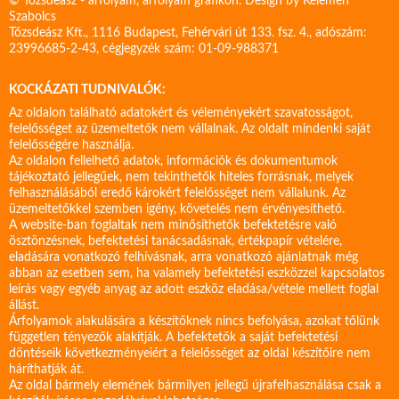
© Tőzsdeász - árfolyam, árfolyam grafikon. Design by
Kelemen
Szabolcs
Tőzsdeász Kft., 1116 Budapest, Fehérvári út 133. fsz. 4., adószám:
23996685-2-43, cégjegyzék szám: 01-09-988371
KOCKÁZATI TUDNIVALÓK:
Az oldalon található adatokért és véleményekért szavatosságot,
felelősséget az üzemeltetők nem vállalnak. Az oldalt mindenki saját
felelősségére használja.
Az oldalon fellelhető adatok, információk és dokumentumok
tájékoztató jellegűek, nem tekinthetők hiteles forrásnak, melyek
felhasználásából eredő károkért felelősséget nem vállalunk. Az
üzemeltetőkkel szemben igény, követelés nem érvényesíthető.
A website-ban foglaltak nem minősíthetők befektetésre való
ösztönzésnek, befektetési tanácsadásnak, értékpapír vételére,
eladására vonatkozó felhívásnak, arra vonatkozó ajánlatnak még
abban az esetben sem, ha valamely befektetési eszközzel kapcsolatos
leírás vagy egyéb anyag az adott eszköz eladása/vétele mellett foglal
állást.
Árfolyamok alakulására a készítőknek nincs befolyása, azokat tőlünk
független tényezők alakítják. A befektetők a saját befektetési
döntéseik következményeiért a felelősséget az oldal készítőire nem
háríthatják át.
Az oldal bármely elemének bármilyen jellegű újrafelhasználása csak a