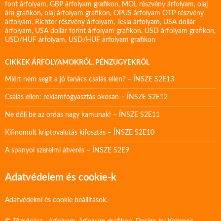
font árfolyam
,
GBP árfolyam grafikon
,
MOL részvény árfolyam
,
olaj
ára grafikon
,
olaj árfolyam grafikon
,
OPUS árfolyam
OTP részvény
árfolyam
,
Richter részvény árfolyam
,
Tesla árfolyam
,
USA dollár
árfolyam
,
USA dollár forint árfolyam grafikon
,
USD árfolyam grafikon
,
USD/HUF árfolyam
,
USD/HUF árfolyam grafikon
CIKKEK ÁRFOLYAMOKRÓL, PÉNZÜGYEKRŐL
Miért nem segít a jó tanács csalás ellen? – ÍNSZE S2E13
Csalás ellen: reklámfogyasztás okosan – ÍNSZE S2E12
Ne dőlj be az ordas nagy kamunak! – ÍNSZE S2E11
Kifinomult kriptovalutás kifosztás – ÍNSZE S2E10
A spanyol szerelmi átverés – ÍNSZE S2E9
Adatvédelem és cookie-k
Adatvédelmi és cookie beállítások.