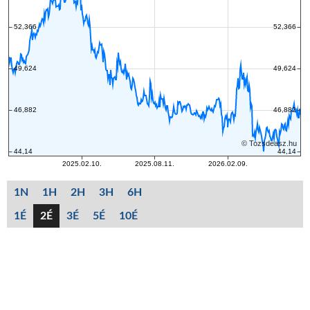
1N
1H
2H
3H
6H
1É
2É
3É
5É
10É