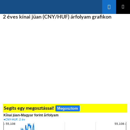
Keresés
KILÉPÉS
2 éves kínai jüan (CNY/HUF) árfolyam grafikon
ELSŐDL
A
MENÜ
TARTALOMBA
Segíts egy megosztással!
Megosztom