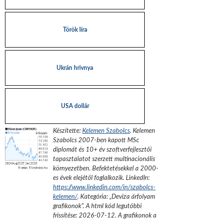
Török líra
Ukrán hrivnya
USA dollár
Készítette:
Kelemen Szabolcs
.
Kelemen
Szabolcs 2007-ben kapott MSc
diplomát és 10+ év szoftverfejlesztői
tapasztalatot szerzett multinacionális
környezetben. Befektetésekkel a 2000-
es évek elejétől foglalkozik.
LinkedIn:
https://www.linkedin.com/in/szabolcs-
kelemen/
. Kategória: „
Deviza árfolyam
grafikonok
”.
A html kód legutóbbi
frissítése:
2026-07-12
. A grafikonok a