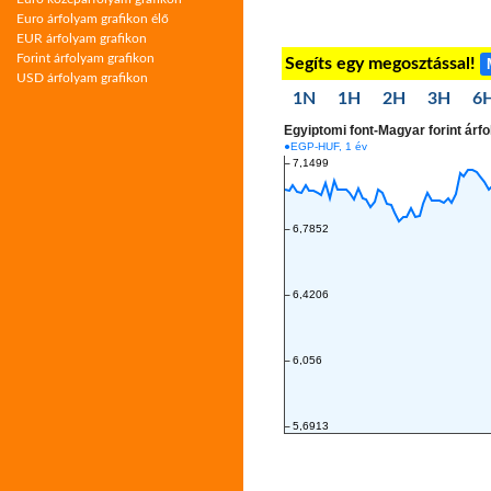
Euro árfolyam grafikon élő
EUR árfolyam grafikon
Forint árfolyam grafikon
Segíts egy megosztással!
USD árfolyam grafikon
1N
1H
2H
3H
6