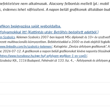
 befektetésre nem alkalmasak. Alacsony felbontás mellett (pl.: mobil
k, érdemes lehet ráfrissíteni. A napon belüli grafikonok általában b
afikon beágyazása saját weboldalba.
folyamokkal itt!
(Kattintás után: Betöltés beépített adatból.)
en Szabolcs
.
Kelemen Szabolcs 2007-ben kapott MSc diplomát és 10+ év szoftverfe
rzett multinacionális környezetben. Befektetésekkel a 2000-es évek elejétől foglalk
/www.linkedin.com/in/szabolcs-kelemen/
. Kategória: „
Deviza árfolyam grafikonok
”.
A
se:
2026-07-12
. A grafikonok a napon belüli grafikonokat kivéve naponta frissülne
https://www.tozsdeasz.hu/egp-huf-arfolyam-grafikon-1-ev-cop0/
.
őzsdeász Kft.
,
1116 Budapest, Fehérvári út 133. fsz. 4.
,
- Árfolyamok és árfolyam 