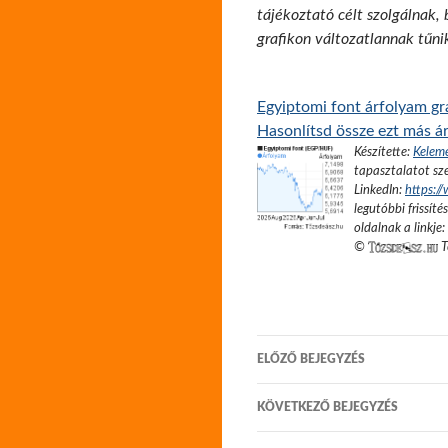
tájékoztató célt szolgálnak,
grafikon változatlannak tűni
Egyiptomi font árfolyam gr
Hasonlítsd össze ezt más ár
Készítette:
Kelem
tapasztalatot sze
LinkedIn:
https:/
legutóbbi frissíté
oldalnak a linkje:
©
T
Bejegyzés
ELŐZŐ BEJEGYZÉS
navigáció
KÖVETKEZŐ BEJEGYZÉS