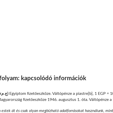
rfolyam: kapcsolódó információk
Az egyiptomi font (EGP, £orج.م)
Egyiptom fizetőeszköze. Váltópénze a piastre[b], 1 EGP = 10
gyarország fizetőeszköze 1946. augusztus 1. óta. Váltópénze a fil
n estek át és csak olyan megbízható adatforrásokat használunk, min