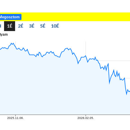
Megosztom
H
1É
2É
3É
5É
10É