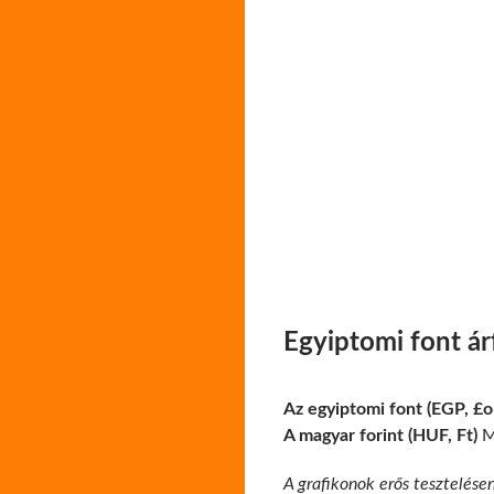
Egyiptomi font á
A magyar forint (HUF, Ft)
Ma
A grafikonok erős tesztelése