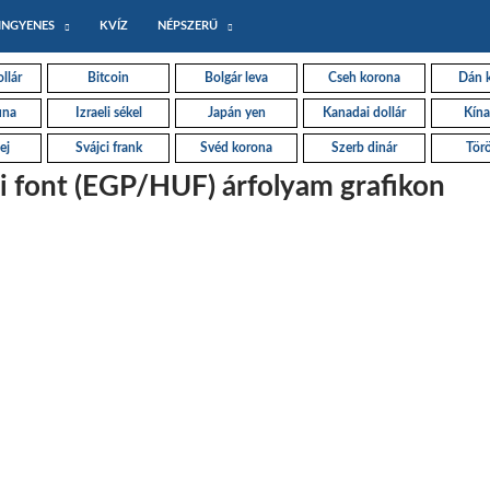
INGYENES
KVÍZ
NÉPSZERŰ
llár
Bitcoin
Bolgár leva
Cseh korona
Dán 
una
Izraeli sékel
Japán yen
Kanadai dollár
Kína
ej
Svájci frank
Svéd korona
Szerb dinár
Törö
i font (EGP/HUF) árfolyam grafikon