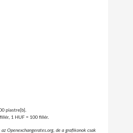
0 piastre[b].
lér, 1 HUF = 100 fillér.
t az Openexchangerates.org, de a grafikonok csak