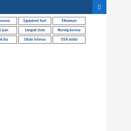
korona
Egyiptomi font
Ethereum
i jüan
Lengyel zloty
Norvég korona
k líra
Ukrán hrivnya
USA dollár