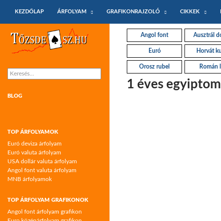
KILÉPÉS A TARTALOMBA
Keresés
KEZDŐLAP
ÁRFOLYAM
GRAFIKONRAJZOLÓ
CIKKEK
Tőzsdeász.hu – árfolyamok és árfolyam
Angol font
Ausztrál do
grafikonok
Euró
Horvát k
Orosz rubel
Román l
Keresés:
1 éves egyiptom
BLOG
TOP ÁRFOLYAMOK
Euró deviza árfolyam
Euró valuta árfolyam
USA dollár valuta árfolyam
Angol font valuta árfolyam
MNB árfolyamok
TOP ÁRFOLYAM GRAFIKONOK
Angol font árfolyam grafikon
Euro középárfolyam grafikon