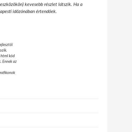
 eszközökön) kevesebb részlet látszik. Ha a
udapesti időzónában értendőek.
jlesztői
ozik.
 html kód
k. Ennek az
grafikonok