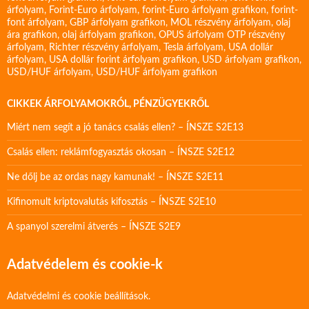
árfolyam
,
Forint-Euro árfolyam
,
forint-Euro árfolyam grafikon
,
forint-
font árfolyam
,
GBP árfolyam grafikon
,
MOL részvény árfolyam
,
olaj
ára grafikon
,
olaj árfolyam grafikon
,
OPUS árfolyam
OTP részvény
árfolyam
,
Richter részvény árfolyam
,
Tesla árfolyam
,
USA dollár
árfolyam
,
USA dollár forint árfolyam grafikon
,
USD árfolyam grafikon
,
USD/HUF árfolyam
,
USD/HUF árfolyam grafikon
CIKKEK ÁRFOLYAMOKRÓL, PÉNZÜGYEKRŐL
Miért nem segít a jó tanács csalás ellen? – ÍNSZE S2E13
Csalás ellen: reklámfogyasztás okosan – ÍNSZE S2E12
Ne dőlj be az ordas nagy kamunak! – ÍNSZE S2E11
Kifinomult kriptovalutás kifosztás – ÍNSZE S2E10
A spanyol szerelmi átverés – ÍNSZE S2E9
Adatvédelem és cookie-k
Adatvédelmi és cookie beállítások.