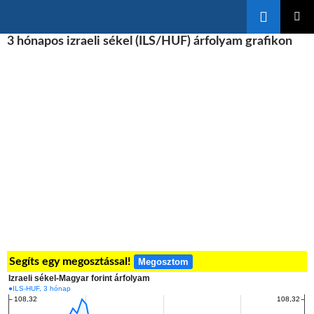
Keresés
KILÉPÉS
3 hónapos izraeli sékel (ILS/HUF) árfolyam grafikon
ELSŐDL
A
MENÜ
TARTALOMBA
Segíts egy megosztással!
Megosztom