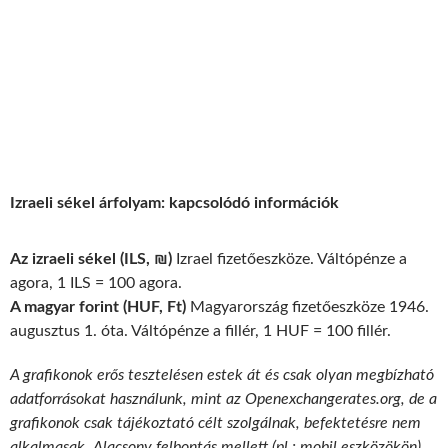
Izraeli sékel árfolyam: kapcsolódó információk
Az izraeli sékel (ILS, ₪)
Izrael fizetőeszköze. Váltópénze a
agora, 1 ILS = 100 agora.
A magyar forint (HUF, Ft)
Magyarország fizetőeszköze 1946.
augusztus 1. óta. Váltópénze a fillér, 1 HUF = 100 fillér.
A grafikonok erős tesztelésen estek át és csak olyan megbízható
adatforrásokat használunk, mint az Openexchangerates.org, de a
grafikonok csak tájékoztató célt szolgálnak, befektetésre nem
alkalmasak. Alacsony felbontás mellett (pl.: mobil eszközökön)