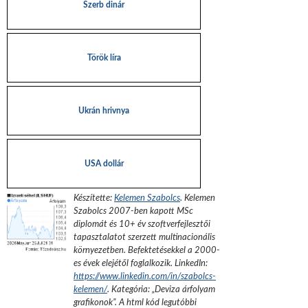
Szerb dinár
Török líra
Ukrán hrivnya
USA dollár
Készítette:
Kelemen Szabolcs
.
Kelemen
Szabolcs 2007-ben kapott MSc
diplomát és 10+ év szoftverfejlesztői
tapasztalatot szerzett multinacionális
környezetben. Befektetésekkel a 2000-
es évek elejétől foglalkozik.
LinkedIn:
https://www.linkedin.com/in/szabolcs-
kelemen/
. Kategória: „
Deviza árfolyam
grafikonok
”.
A html kód legutóbbi