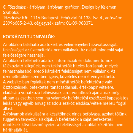
© Tőzsdeász - árfolyam, árfolyam grafikon. Design by
Kelemen
Szabolcs
Tőzsdeász Kft., 1116 Budapest, Fehérvári út 133. fsz. 4., adószám:
23996685-2-43, cégjegyzék szám: 01-09-988371
KOCKÁZATI TUDNIVALÓK:
Az oldalon található adatokért és véleményekért szavatosságot,
felelősséget az üzemeltetők nem vállalnak. Az oldalt mindenki saját
felelősségére használja.
Az oldalon fellelhető adatok, információk és dokumentumok
tájékoztató jellegűek, nem tekinthetők hiteles forrásnak, melyek
felhasználásából eredő károkért felelősséget nem vállalunk. Az
üzemeltetőkkel szemben igény, követelés nem érvényesíthető.
A website-ban foglaltak nem minősíthetők befektetésre való
ösztönzésnek, befektetési tanácsadásnak, értékpapír vételére,
eladására vonatkozó felhívásnak, arra vonatkozó ajánlatnak még
abban az esetben sem, ha valamely befektetési eszközzel kapcsolatos
leírás vagy egyéb anyag az adott eszköz eladása/vétele mellett foglal
állást.
Árfolyamok alakulására a készítőknek nincs befolyása, azokat tőlünk
független tényezők alakítják. A befektetők a saját befektetési
döntéseik következményeiért a felelősséget az oldal készítőire nem
háríthatják át.