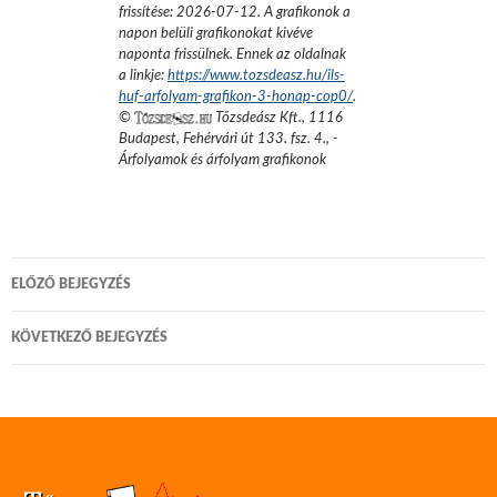
frissítése:
2026-07-12
. A grafikonok a
napon belüli grafikonokat kivéve
naponta frissülnek. Ennek az oldalnak
a linkje:
https://www.tozsdeasz.hu/ils-
huf-arfolyam-grafikon-3-honap-cop0/
.
©
Tőzsdeász Kft.
,
1116
Budapest, Fehérvári út 133. fsz. 4.
,
-
Árfolyamok és árfolyam grafikonok
Bejegyzés
ELŐZŐ BEJEGYZÉS
navigáció
KÖVETKEZŐ BEJEGYZÉS