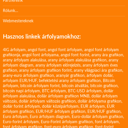
Partnereink
Rólunk…
Webmestereknek
Hasznos linkek árfolyamokhoz:
4IG árfolyam
,
angol font
,
angol font árfolyam
,
angol font árfolyam
grafikonja
,
angol font árfolyama
,
angol font forint
,
arany ára grafikon
,
arany árfolyam alakulása
,
arany árfolyam alakulása grafikon
,
arany
árfolyam diagram
,
arany árfolyam előrejelzés
,
arany árfolyam éves
grafikon
,
arany árfolyam grafikon forint
,
arany világpiaci ára grafikon
,
arany-euro árfolyam grafikon
,
aranyár grafikon
,
árfolyam dollár
,
arfolyam EUR/HUF
,
befektetési arany árfolyam grafikon
,
Bitcoin
árfolyam
,
bitcoin árfolyam forint
,
bitcoin átváltás
,
bitcoin grafikon
,
bitcoin napi árfolyam
,
BTC árfolyam
,
BTC-USD árfolyam
,
dollár
árfolyam alakulása
,
dollár árfolyam grafikon MNB
,
dollár árfolyam
változás
,
dollár árfolyam változás grafikon
,
dollár árfolyama grafikon
,
dollár forint árfolyam
,
dollár középárfolyam
,
EUR árfolyam
,
EUR
árfolyam grafikon
,
EUR/HUF árfolyam grafikon
,
EUR/HUF grafikon
,
Euro árfolyam
,
Euro árfolyam diagram
,
Euro-dollár árfolyam grafikon
,
Euro-forint árfolyam
,
Euro-Forint árfolyam grafikon
,
font árfolyam
,
font árfolyam grafikon
,
font-euro árfolyam grafikon
,
font-forint